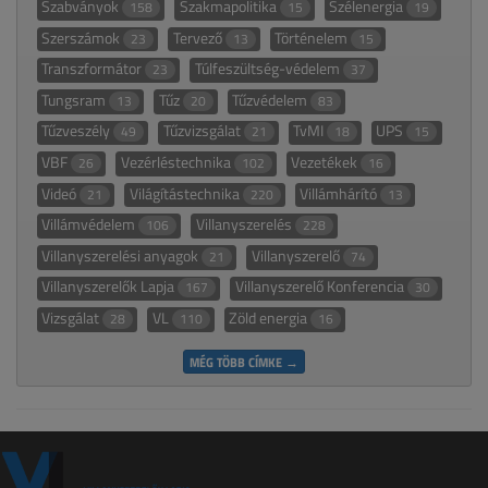
Szabványok
Szakmapolitika
Szélenergia
158
15
19
Szerszámok
Tervező
Történelem
23
13
15
Transzformátor
Túlfeszültség-védelem
23
37
Tungsram
Tűz
Tűzvédelem
13
20
83
Tűzveszély
Tűzvizsgálat
TvMI
UPS
49
21
18
15
VBF
Vezérléstechnika
Vezetékek
26
102
16
Videó
Világítástechnika
Villámhárító
21
220
13
Villámvédelem
Villanyszerelés
106
228
Villanyszerelési anyagok
Villanyszerelő
21
74
Villanyszerelők Lapja
Villanyszerelő Konferencia
167
30
Vizsgálat
VL
Zöld energia
28
110
16
MÉG TÖBB CÍMKE →