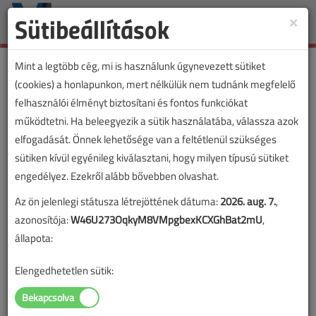
Sütibeállítások
×
Toggle
naviga
Mint a legtöbb cég, mi is használunk úgynevezett sütiket
(cookies) a honlapunkon, mert nélkülük nem tudnánk megfelelő
felhasználói élményt biztosítani és fontos funkciókat
működtetni. Ha beleegyezik a sütik használatába, válassza azok
elfogadását. Önnek lehetősége van a feltétlenül szükséges
sütiken kívül egyénileg kiválasztani, hogy milyen típusú sütiket
engedélyez. Ezekről alább bővebben olvashat.
Az ön jelenlegi státusza létrejöttének dátuma:
2026. aug. 7.
,
azonosítója:
W46U273OqkyM8VMpgbexKCXGhBat2mU
,
állapota:
Elengedhetetlen sütik: