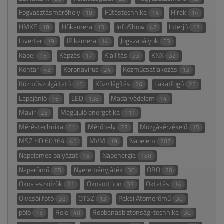
Fogyasztásmérőhely
Fűtéstechnika
Hírek
19
14
14
HMKE
Hőkamera
InfoShow
Interjú
18
13
47
13
Inverter
IP kamera
Jogszabályok
19
14
53
Kábel
Képzés
Kiállítás
KNX
15
17
23
32
Kontár
Koronavírus
Közműcsatlakozás
43
24
13
Közműszolgáltató
Közvilágítás
Lakatfogó
16
26
25
Lapajánló
LED
Madárvédelem
16
138
14
Mavir
Megújuló energetika
23
111
Méréstechnika
Mérőhely
Mozgásérzékelő
61
23
15
MSZ HD 60364
MVM
Napelem
45
19
207
Napelemes pályázat
Napenergia
18
180
Naperőmű
Nyereményjáték
OBO
85
30
20
Okos eszközök
Okosotthon
Oktatás
21
33
14
Olvasói fotó
OTSZ
Paksi Atomerőmű
33
13
30
póló
Relé
Robbanásbiztonság-technika
13
40
30