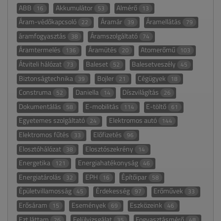
ABB
Akkumulátor
Almérő
16
53
13
Áram-védőkapcsoló
Áramár
Áramellátás
22
39
79
áramfogyasztás
Áramszolgáltató
38
74
Áramtermelés
Áramütés
Atomerőmű
136
20
103
Átviteli hálózat
Baleset
Balesetveszély
73
52
45
Biztonságtechnika
Bojler
Cégügyek
39
21
18
Construma
Daniella
Díszvilágítás
52
14
26
Dokumentálás
E-mobilitás
E-töltő
58
114
61
Egyetemes szolgáltató
Elektromos autó
24
144
Elektromos fűtés
Előfizetés
33
96
Elosztóhálózat
Elosztószekrény
38
14
Energetika
Energiahatékonyság
121
46
Energiatárolás
EPH
Építőipar
32
16
58
Épületvillamosság
Érdekesség
Erőművek
45
97
33
Erősáram
Események
Eszközeink
15
69
46
Ezt láttam
Felülvizsgálat
Fogyasztásmérő
26
35
48