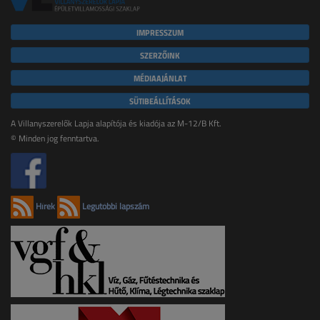
IMPRESSZUM
SZERZŐINK
MÉDIAAJÁNLAT
SÜTIBEÁLLÍTÁSOK
A Villanyszerelők Lapja alapítója és kiadója az M-12/B Kft.
© Minden jog fenntartva.
Hírek
Legutóbbi lapszám