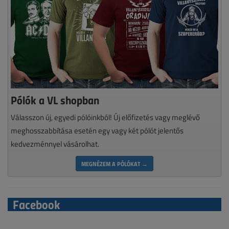
Pólók a VL shopban
Válasszon új, egyedi pólóinkból! Új előfizetés vagy meglévő
meghosszabbítása esetén egy vagy két pólót jelentős
kedvezménnyel vásárolhat.
MEGNÉZEM A PÓLÓKAT →
Facebook