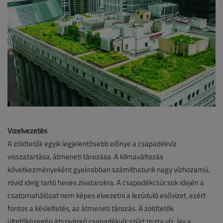
Vízelvezetés
A zöldtetők egyik legjelentősebb előnye a csapadékvíz
visszatartása, átmeneti tározása. A klímaváltozás
következményeként gyakrabban számíthatunk nagy vízhozamú,
rövid ideig tartó heves zivatarokra. A csapadékcsúcsok idején a
csatornahálózat nem képes elvezetni a lezúduló esővizet, ezért
fontos a késleltetés, az átmeneti tározás. A zöldtetők
ültetőközegén átszivárgó csapadékvíz szűrt tiszta víz, így a