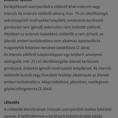
Kertépítészeti szempontból a zöldtető lehet extenzív vagy
intenzív. Az extenzív zöldtető vékony, max. 15 cm ültetőközegű,
szárazságtűrő növényekkel telepített, rendszeres kertészeti
gondozást nem igénylő, jellemzően nem öntözött zöldtető.
Általában az extenzív kialakítású zöldtetők a nem járható, az
állandó emberi tartózkodásra nem alkalmas lapostetők és
magastetők felületein kerülnek kialakításra (2. ábra).
Az intenzív zöldtető tulajdonképpen egy tetőkert, amelynek
vastagabb, min. 25 cm ültetőközegébe állandó kertészeti
gondozást, öntözést igénylő növényzetet telepítenek. Az intenzív
zöldtetők burkolt vagy füvesített felületei alkalmasak az állandó
emberi tartózkodásra, kikapcsolódásra, pihenésre, esetlegesen
gépkocsiforgalomra (3. ábra).
Létesítés
A zöldtetők létesítésének műszaki szempontból statikai feltételei
vannak. A tetőfödémnek a kertészeti felépítményből adódó