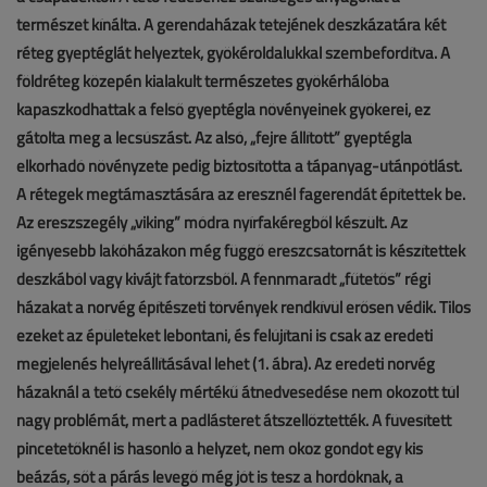
természet kínálta. A gerendaházak tetejének deszkázatára két
réteg gyeptéglát helyeztek, gyökéroldalukkal szembefordítva. A
földréteg közepén kialakult természetes gyökérhálóba
kapaszkodhattak a felső gyeptégla növényeinek gyökerei, ez
gátolta meg a lecsúszást. Az alsó, „fejre állított” gyeptégla
elkorhadó növényzete pedig biztosította a tápanyag-utánpótlást.
A rétegek megtámasztására az eresznél fagerendát építettek be.
Az ereszszegély „viking” módra nyírfakéregből készült. Az
igényesebb lakóházakon még függő ereszcsatornát is készítettek
deszkából vagy kivájt fatörzsből. A fennmaradt „fűtetős” régi
házakat a norvég építészeti törvények rendkívül erősen védik. Tilos
ezeket az épületeket lebontani, és felújítani is csak az eredeti
megjelenés helyreállításával lehet (1. ábra). Az eredeti norvég
házaknál a tető csekély mértékű átnedvesedése nem okozott túl
nagy problémát, mert a padlásteret átszellőztették. A füvesített
pincetetőknél is hasonló a helyzet, nem okoz gondot egy kis
beázás, sőt a párás levegő még jót is tesz a hordóknak, a