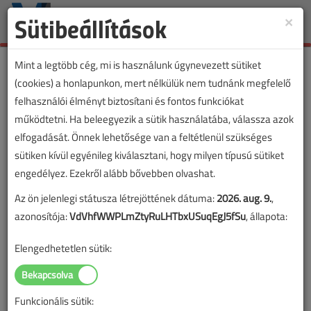
Sütibeállítások
×
Toggle
naviga
Mint a legtöbb cég, mi is használunk úgynevezett sütiket
(cookies) a honlapunkon, mert nélkülük nem tudnánk megfelelő
felhasználói élményt biztosítani és fontos funkciókat
működtetni. Ha beleegyezik a sütik használatába, válassza azok
elfogadását. Önnek lehetősége van a feltétlenül szükséges
sütiken kívül egyénileg kiválasztani, hogy milyen típusú sütiket
engedélyez. Ezekről alább bővebben olvashat.
Az ön jelenlegi státusza létrejöttének dátuma:
2026. aug. 9.
,
azonosítója:
VdVhfWWPLmZtyRuLHTbxUSuqEgJ5fSu
, állapota:
Elengedhetetlen sütik:
Funkcionális sütik:
Lapszám: