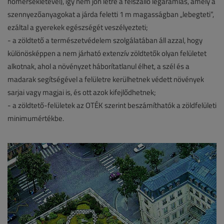
hőmérsékletével), így nem jön létre a felszálló légáramlás, amely a
szennyezőanyagokat a járda feletti 1 m magasságban „lebegteti”,
ezáltal a gyerekek egészségét veszélyezteti;
- a zöldtető a természetvédelem szolgálatában áll azzal, hogy
különösképpen a nem járható extenzív zöldtetők olyan felületet
alkotnak, ahol a növényzet háborítatlanul élhet, a szél és a
madarak segítségével a felületre kerülhetnek védett növények
sarjai vagy magjai is, és ott azok kifejlődhetnek;
- a zöldtető-felületek az OTÉK szerint beszámíthatók a zöldfelületi
minimumértékbe.