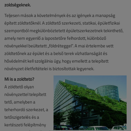
zöldségeknek.
Teljesen mások a követelmények és az igények a manapság
épített zöldtetőknél. A zöldtető szerkezeti, statikai, épületfizikai
szempontból megkülönböztetett épületszerkezetnek tekinthető,
amely nem egyenlő a lapostetőre felhordott, különböző
növényekkel beültetett „földréteggel”. A mai értelembe vett
zöldtetőnek az épület és a belső terek vízhatlanságát és
hővédelmét kell szolgálnia úgy, hogy emellett a telepített
növényzet életfeltételei is biztosítottak legyenek.
Mi is a zöldtető?
A zöldtető olyan
növényzettel telepített
tető, amelyben a
teherhordó szerkezet, a
tetőszigetelés és a
kertészeti felépítmény