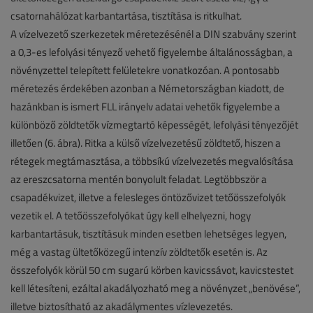
csatornahálózat karbantartása, tisztítása is ritkulhat.
A vízelvezető szerkezetek méretezésénél a DIN szabvány szerint
a 0,3-es lefolyási tényező vehető figyelembe általánosságban, a
növényzettel telepített felületekre vonatkozóan. A pontosabb
méretezés érdekében azonban a Németországban kiadott, de
hazánkban is ismert FLL irányelv adatai vehetők figyelembe a
különböző zöldtetők vízmegtartó képességét, lefolyási tényezőjét
illetően (6. ábra). Ritka a külső vízelvezetésű zöldtető, hiszen a
rétegek megtámasztása, a többsíkú vízelvezetés megvalósítása
az ereszcsatorna mentén bonyolult feladat. Legtöbbször a
csapadékvizet, illetve a felesleges öntözővizet tetőösszefolyók
vezetik el. A tetőösszefolyókat úgy kell elhelyezni, hogy
karbantartásuk, tisztításuk minden esetben lehetséges legyen,
még a vastag ültetőközegű intenzív zöldtetők esetén is. Az
összefolyók körül 50 cm sugarú körben kavicssávot, kavicstestet
kell létesíteni, ezáltal akadályozható meg a növényzet „benövése”,
illetve biztosítható az akadálymentes vízlevezetés.