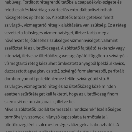
habüveg. Fordított rétegrendű tetőbe a csapadékvíz-szigetelés
felett csak és kizárólag a zártcellás extrudált polisztirolhab
hőszigetelés építhető be. A zöldtetők tetőszigetelése felett
szivárgó-, vízmegtartó réteg kialakítására van szükség. Ez a réteg
vezeti el a fölösleges vízmennyiséget, illetve tartja meg a
növényzet fejlődéséhez szükséges vízmennyiséget, valamint
szellőzteti ki az ültetőközeget. A zöldtető fajtájától (extenzív vagy
intenzív), illetve az ültetőközeg vastagságától függően a szivárgó-,
vízmegtartó réteg készülhet ömlesztett anyagból (például kavics,
duzzasztott agyagkavics stb.), szivárgó formalemezből, perforált
dombornyomott polietilénlemez felületszivárgóból stb. A
szivárgó-, vízmegtartó réteg és az ültetőközeg közé minden
esetben szűrőréteget kell fektetni, hogy az ültetőközeg finom
szemcséi ne mosódjanak ki, illetve be.
Mivel a zöldtetők „izolált termesztési rendszerek” (szélsőséges
termőhelyi viszonyok, hiányzó kapcsolat a termőtalajjal),
ültetőközegként csak mesterséges közegek alkalmazhatók. A