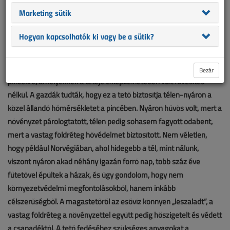
csak együttműködve, a szertágazó igényeket összefogva lehet
Marketing sütik
megfelelni. Egyre gyakrabban felmerülő igény az épületek lapos
tetején eddig csupaszon heverő holt területek növényekkel való
Hogyan kapcsolhatók ki vagy be a sütik?
fedése, azaz többfunkciós zöldtető kialakítása, amely komplex
feladat megoldása közel sem olyan egyszerű. A növényzettel
telepített tető nem új dolog, gondoljunk csak a földbe vágott
Bezár
pincékre, amelyeknek a teteje elképzelhetetlen volt füvesítés
nélkül. A gazdák tudták, hogy ez a tető biztosítja télen-nyáron a
közel állandó hőmérsékletet a pincében. Nyáron hűvös volt, mert a
növényzet párologtatott, télen pedig sohasem fagyott odabent,
mert a vastag földréteg hővédelmet biztosított. Nem véletlen,
hogy például Norvégiában, ahol hidegebb a tél, mint nálunk,
viszont nyáron akad néhány igazán forró nap, több száz éve
fűtetővel épültek a házak, és úgy gondolom, hogy nem
környezetvédelmi megfontolásokból, hanem inkább
célszerűségből. A magastetőről az esővíz könnyen „leszaladt”, a
vastag földréteg a növényzettel együtt pedig hőszigetelt és védett
a csapadéktól. A tető fedéséhez szükséges anyagokat a