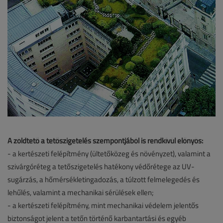
A zöldtető a tetőszigetelés szempontjából is rendkívül előnyös:
- a kertészeti felépítmény (ültetőközeg és növényzet), valamint a
szivárgóréteg a tetőszigetelés hatékony védőrétege az UV-
sugárzás, a hőmérsékletingadozás, a túlzott felmelegedés és
lehűlés, valamint a mechanikai sérülések ellen;
- a kertészeti felépítmény, mint mechanikai védelem jelentős
biztonságot jelent a tetőn történő karbantartási és egyéb