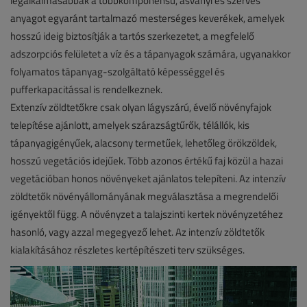
legalkalmasabbak a többkomponensű, ásványi és szerves
anyagot egyaránt tartalmazó mesterséges keverékek, amelyek
hosszú ideig biztosítják a tartós szerkezetet, a megfelelő
adszorpciós felületet a víz és a tápanyagok számára, ugyanakkor
folyamatos tápanyag-szolgáltató képességgel és
pufferkapacitással is rendelkeznek.
Extenzív zöldtetőkre csak olyan lágyszárú, évelő növényfajok
telepítése ajánlott, amelyek szárazságtűrők, télállók, kis
tápanyagigényűek, alacsony termetűek, lehetőleg örökzöldek,
hosszú vegetációs idejűek. Több azonos értékű faj közül a hazai
vegetációban honos növényeket ajánlatos telepíteni. Az intenzív
zöldtetők növényállományának megválasztása a megrendelői
igényektől függ. A növényzet a talajszinti kertek növényzetéhez
hasonló, vagy azzal megegyező lehet. Az intenzív zöldtetők
kialakításához részletes kertépítészeti terv szükséges.