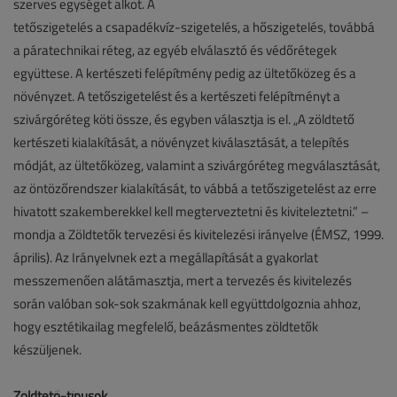
szerves egységet alkot. A
tetőszigetelés a csapadékvíz-szigetelés, a hőszigetelés, továbbá
a páratechnikai réteg, az egyéb elválasztó és védőrétegek
együttese. A kertészeti felépítmény pedig az ültetőközeg és a
növényzet. A tetőszigetelést és a kertészeti felépítményt a
szivárgóréteg köti össze, és egyben választja is el. „A zöldtető
kertészeti kialakítását, a növényzet kiválasztását, a telepítés
módját, az ültetőközeg, valamint a szivárgóréteg megválasztását,
az öntözőrendszer kialakítását, to vábbá a tetőszigetelést az erre
hivatott szakemberekkel kell megterveztetni és kiviteleztetni.” –
mondja a Zöldtetők tervezési és kivitelezési irányelve (ÉMSZ, 1999.
április). Az Irányelvnek ezt a megállapítását a gyakorlat
messzemenően alátámasztja, mert a tervezés és kivitelezés
során valóban sok-sok szakmának kell együttdolgoznia ahhoz,
hogy esztétikailag megfelelő, beázásmentes zöldtetők
készüljenek.
Zöldtető-típusok