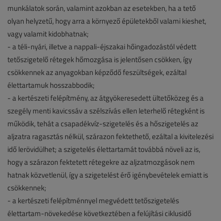
munkálatok során, valamint azokban az esetekben, ha a tető
olyan helyzetű, hogy arra a környező épületekből valami kieshet,
vagy valamit kidobhatnak;
- a téli-nyári, illetve a nappali-éjszakai hőingadozástól védett
tetőszigetelő rétegek hőmozgása is jelentősen csökken, így
csökkennek az anyagokban képződő feszültségek, ezáltal
élettartamuk hosszabbodik;
- a kertészeti felépítmény, az átgyökeresedett ültetőközeg és a
szegély menti kavicssáv a szélszívás ellen leterhelő rétegként is
működik, tehát a csapadékvíz-szigetelés és a hőszigetelés az
aljzatra ragasztás nélkül, szárazon fektethető, ezáltal a kivitelezési
idő lerövidülhet; a szigetelés élettartamát továbbá növeli az is,
hogy a szárazon fektetett rétegekre az aljzatmozgások nem
hatnak közvetlenül, így a szigetelést érő igénybevételek emiatt is
csökkennek;
- a kertészeti felépítménnyel megvédett tetőszigetelés
élettartam-növekedése következtében a felújítási ciklusidő