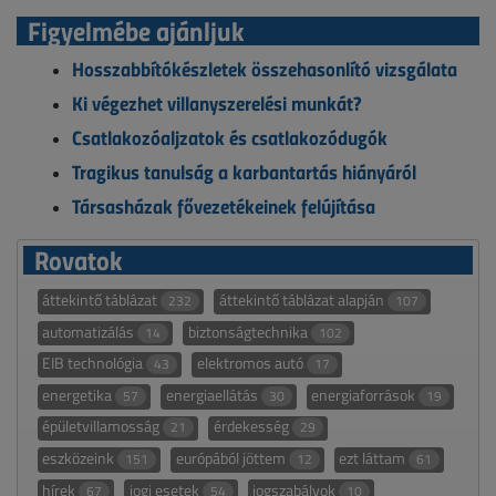
Figyelmébe ajánljuk
Hosszabbítókészletek összehasonlító vizsgálata
Ki végezhet villanyszerelési munkát?
Csatlakozóaljzatok és csatlakozódugók
Tragikus tanulság a karbantartás hiányáról
Társasházak fővezetékeinek felújítása
Rovatok
áttekintő táblázat
áttekintő táblázat alapján
232
107
automatizálás
biztonságtechnika
14
102
EIB technológia
elektromos autó
43
17
energetika
energiaellátás
energiaforrások
57
30
19
épületvillamosság
érdekesség
21
29
eszközeink
európából jöttem
ezt láttam
151
12
61
hírek
jogi esetek
jogszabályok
67
54
10