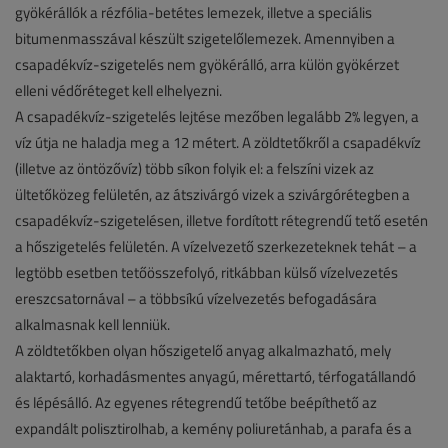
gyökérállók a rézfólia-betétes lemezek, illetve a speciális
bitumenmasszával készült szigetelőlemezek. Amennyiben a
csapadékvíz-szigetelés nem gyökérálló, arra külön gyökérzet
elleni védőréteget kell elhelyezni.
A csapadékvíz-szigetelés lejtése mezőben legalább 2% legyen, a
víz útja ne haladja meg a 12 métert. A zöldtetőkről a csapadékvíz
(illetve az öntözővíz) több síkon folyik el: a felszíni vizek az
ültetőközeg felületén, az átszivárgó vizek a szivárgórétegben a
csapadékvíz-szigetelésen, illetve fordított rétegrendű tető esetén
a hőszigetelés felületén. A vízelvezető szerkezeteknek tehát – a
legtöbb esetben tetőösszefolyó, ritkábban külső vízelvezetés
ereszcsatornával – a többsíkú vízelvezetés befogadására
alkalmasnak kell lenniük.
A zöldtetőkben olyan hőszigetelő anyag alkalmazható, mely
alaktartó, korhadásmentes anyagú, mérettartó, térfogatállandó
és lépésálló. Az egyenes rétegrendű tetőbe beépíthető az
expandált polisztirolhab, a kemény poliuretánhab, a parafa és a