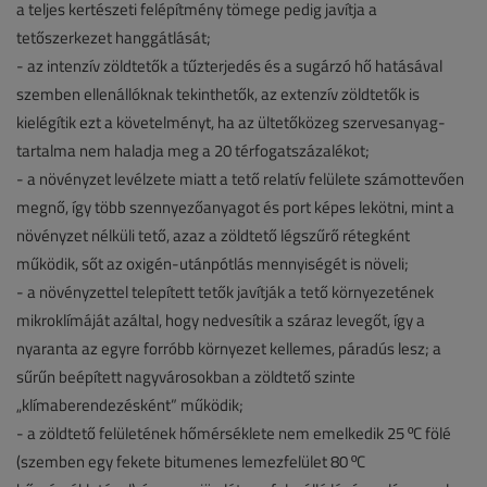
a teljes kertészeti felépítmény tömege pedig javítja a
tetőszerkezet hanggátlását;
- az intenzív zöldtetők a tűzterjedés és a sugárzó hő hatásával
szemben ellenállóknak tekinthetők, az extenzív zöldtetők is
kielégítik ezt a követelményt, ha az ültetőközeg szervesanyag-
tartalma nem haladja meg a 20 térfogatszázalékot;
- a növényzet levélzete miatt a tető relatív felülete számottevően
megnő, így több szennyezőanyagot és port képes lekötni, mint a
növényzet nélküli tető, azaz a zöldtető légszűrő rétegként
működik, sőt az oxigén-utánpótlás mennyiségét is növeli;
- a növényzettel telepített tetők javítják a tető környezetének
mikroklímáját azáltal, hogy nedvesítik a száraz levegőt, így a
nyaranta az egyre forróbb környezet kellemes, páradús lesz; a
sűrűn beépített nagyvárosokban a zöldtető szinte
„klímaberendezésként” működik;
- a zöldtető felületének hőmérséklete nem emelkedik 25 ºC fölé
(szemben egy fekete bitumenes lemezfelület 80 ºC