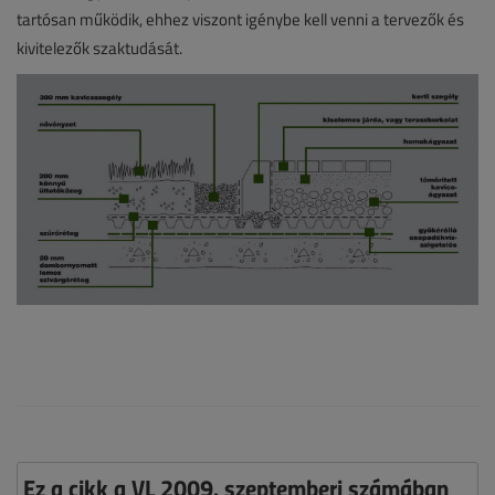
tartósan működik, ehhez viszont igénybe kell venni a tervezők és
kivitelezők szaktudását.
Ez a cikk a VL 2009. szeptemberi számában