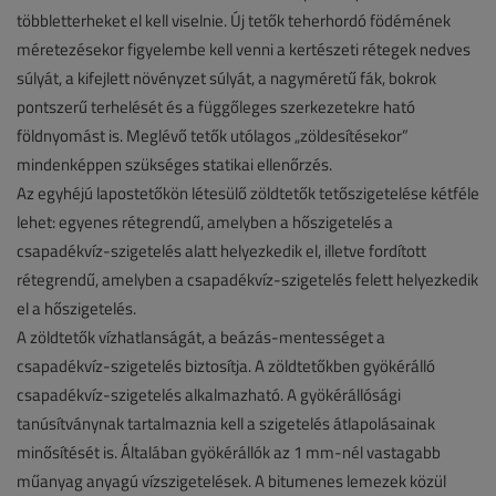
többletterheket el kell viselnie. Új tetők teherhordó födémének
méretezésekor figyelembe kell venni a kertészeti rétegek nedves
súlyát, a kifejlett növényzet súlyát, a nagyméretű fák, bokrok
pontszerű terhelését és a függőleges szerkezetekre ható
földnyomást is. Meglévő tetők utólagos „zöldesítésekor”
mindenképpen szükséges statikai ellenőrzés.
Az egyhéjú lapostetőkön létesülő zöldtetők tetőszigetelése kétféle
lehet: egyenes rétegrendű, amelyben a hőszigetelés a
csapadékvíz-szigetelés alatt helyezkedik el, illetve fordított
rétegrendű, amelyben a csapadékvíz-szigetelés felett helyezkedik
el a hőszigetelés.
A zöldtetők vízhatlanságát, a beázás-mentességet a
csapadékvíz-szigetelés biztosítja. A zöldtetőkben gyökérálló
csapadékvíz-szigetelés alkalmazható. A gyökérállósági
tanúsítványnak tartalmaznia kell a szigetelés átlapolásainak
minősítését is. Általában gyökérállók az 1 mm-nél vastagabb
műanyag anyagú vízszigetelések. A bitumenes lemezek közül