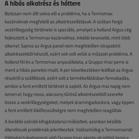
A hibás alkatrész és háttere
Biztosan nem állt volna elő a probléma, ha a Termomax
kazánoknak megfelelő az alkatrészellátásuk. A szóban forgó
vezérlőegység története is speciális, amelyet a holland Argus cég
fejlesztett a Termomax kazánokhoz, inkább kevesebb, mint több
sikerrel. Sajnos az Argus panel nem megfelelően strapabíró
alkatrészekből készült, ezért sok volt velük a műszaki probléma. A
holland fél és a Termomax anyavállalata, a Gruppo Imar perre is
ment a hibás panelek miatt. A per következtében leálltak az Argus
részéről a szállítások, ezért volt a termékellátásban fennakadás,
amikor a fent említett történet is zajlott. Az Argus mai napig nem
ismeri el, hogy rossz, alacsony tűrésű alkatrészekből szerelte
össze a vezérlőegységeket, melyek áramingadozásra, vagy éppen
a fent említett lökőfeszültségre nem megfelelően reagáltak.
A korábbi szériák kifogástalanul működtek, azonban később
állandósuló problémák jelentkeztek. Valószínűleg a Termomaxnál
többségi tulajdonossá váló Gruppo Imar akarta olcsóbbá tenni a