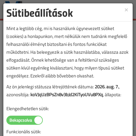
Sütibeállítások
×
Toggle
naviga
Mint a legtöbb cég, mi is használunk úgynevezett sütiket
(cookies) a honlapunkon, mert nélkülük nem tudnánk megfelelő
felhasználói élményt biztosítani és fontos funkciókat
működtetni. Ha beleegyezik a sütik használatába, válassza azok
elfogadását. Önnek lehetősége van a feltétlenül szükséges
sütiken kívül egyénileg kiválasztani, hogy milyen típusú sütiket
engedélyez. Ezekről alább bővebben olvashat.
Az ön jelenlegi státusza létrejöttének dátuma:
2026. aug. 7.
,
azonosítója:
koVJqUzBPsZn8v3bJd2KiTyoUVu8PXq
, állapota:
Elengedhetetlen sütik:
Funkcionális sütik:
Lapszám: