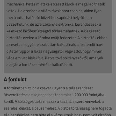
mechanikai hatás miatt keletkezett károk is megállapíthatók
voltak. Ha azonban a villám távolabbra csap be, akkor ilyen
mechanikai hatásról, közeli becsapódási helyről nem
beszélhetünk, de az érzékeny elektronikai berendezések a
keletkező lökőfeszültségtől tönkremehetnek. A kiegészítő
biztosítás ezekre a károkra nyújt fedezetet. A biztosítók ebben
az esetben egyénre szabottan kalkulálnak, a fizetendő havi
díjtétel függ pl. a lakás nagyságától, vagy attól, hogy milyen
védelem van kialakítva, illetve további tényezőktől, amelyek
alapján a kockázat mértéke kalkulálható.
A fordulat
A történetben itt jön a csavar, ugyanis a teljes rendszer
átszereltetése a tulajdonosnak több mint 1 200 000 forintjába
került. A költségek tartalmazzák a kazánt, a szerelvényeket, a
szerelési díjakat, a beüzemelést. A biztosító társaság nem fogadta
el a beruházást, nem hitte el a károsultnak, hogy nem volt olcsóbb