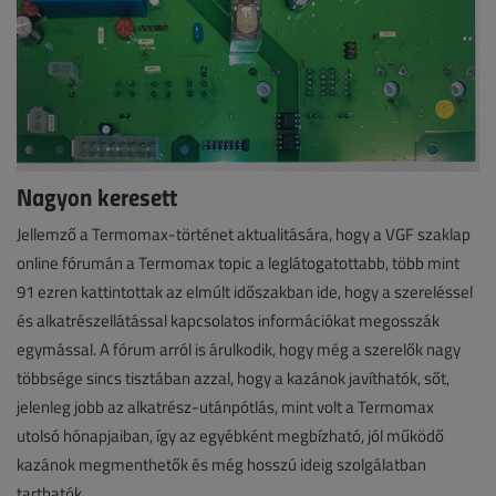
Nagyon keresett
Jellemző a Termomax-történet aktualitására, hogy a VGF szaklap
online fórumán a Termomax topic a leglátogatottabb, több mint
91 ezren kattintottak az elmúlt időszakban ide, hogy a szereléssel
és alkatrészellátással kapcsolatos információkat megosszák
egymással. A fórum arról is árulkodik, hogy még a szerelők nagy
többsége sincs tisztában azzal, hogy a kazánok javíthatók, sőt,
jelenleg jobb az alkatrész-utánpótlás, mint volt a Termomax
utolsó hónapjaiban, így az egyébként megbízható, jól működő
kazánok megmenthetők és még hosszú ideig szolgálatban
tarthatók.