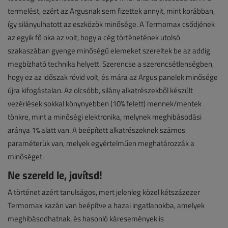
termelést, ezért az Argusnak sem fizettek annyit, mint korábban,
így silányulhatott az eszközök minősége. A Termomax csődjének
az egyik fő oka az volt, hogy a cég történetének utolsó
szakaszában gyenge minőségű elemeket szereltek be az addig
megbízható technika helyett. Szerencse a szerencsétlenségben,
hogy ez az időszak rövid volt, és mára az Argus panelek minősége
újra kifogástalan. Az olcsóbb, silány alkatrészekből készült
vezérlések sokkal könynyebben (10% felett) mennek/mentek
tönkre, mint a minőségi elektronika, melynek meghibásodási
aránya 1% alatt van. A beépített alkatrészeknek számos
paraméterük van, melyek egyértelműen meghatározzák a
minőséget.
Ne szereld le, javítsd!
A történet azért tanulságos, mert jelenleg közel kétszázezer
Termomax kazán van beépítve a hazai ingatlanokba, amelyek
meghibásodhatnak, és hasonló káresemények is