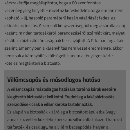
kárszakértője megállapította, hogy a 80 ezer forintos
vezérlőegység helyett – mivel az kereskedelmi forgalomban nem
kapható – új, hasonló paraméterű kazán vásárlását fedezi az
aktuális biztosítás. A károsult kényszerűségből megvásárolta az új
kazánt, minden tartozékáról, berendezéséről számlát kért, melyet
később a biztosító társaságnak be is nyújtott. A Ptk.-ban foglaltak
szerint, amennyiben a kárenyhítés nem vezet eredményre, akkor
nemcsak a kárenyhítés költségeit, hanem a tényleges kárt is
köteles megtéríteni a biztosító.
Villámcsapás és másodlagos hatása
A villámcsapás másodlagos hatására történő károk esetére
kiegészítő biztosítást kell kötni. Eredetileg a lakásbiztosítási
szerződések csak a villámkároka tartalmazták.
Ez alapján a biztosítók kizárólag a biztosított épületbe (vagy
annak közvetlen közelébe) becsapó villám által okozott károkat
térítették, és csak úgy, ha a villám becsapódási helyén a