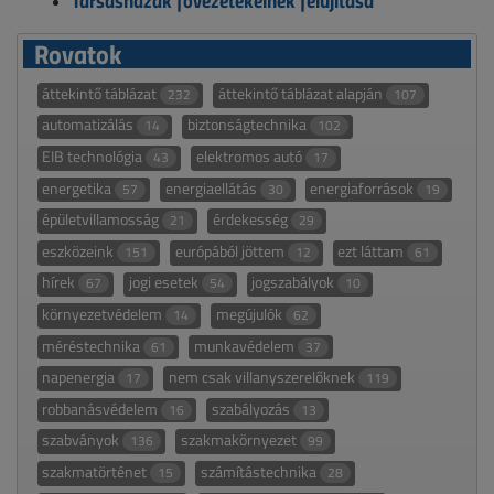
Rovatok
áttekintő táblázat
áttekintő táblázat alapján
232
107
automatizálás
biztonságtechnika
14
102
EIB technológia
elektromos autó
43
17
energetika
energiaellátás
energiaforrások
57
30
19
épületvillamosság
érdekesség
21
29
eszközeink
európából jöttem
ezt láttam
151
12
61
hírek
jogi esetek
jogszabályok
67
54
10
környezetvédelem
megújulók
14
62
méréstechnika
munkavédelem
61
37
napenergia
nem csak villanyszerelőknek
17
119
robbanásvédelem
szabályozás
16
13
szabványok
szakmakörnyezet
136
99
szakmatörténet
számítástechnika
15
28