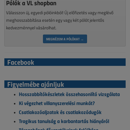
Pólók a VL shopban
Válasszon új, egyedi pólóinkból! Új előfizetés vagy meglévő
meghosszabbítása esetén egy vagy két pólót jelentős
kedvezménnyel vásárolhat.
MEGNÉZEM A PÓLÓKAT →
Facebook
Figyelmébe ajánljuk
Hosszabbítókészletek összehasonlító vizsgálata
Ki végezhet villanyszerelési munkát?
Csatlakozóaljzatok és csatlakozódugók
Tragikus tanulság a karbantartás hiányáról
Társasházak fővezetékeinek felújítása