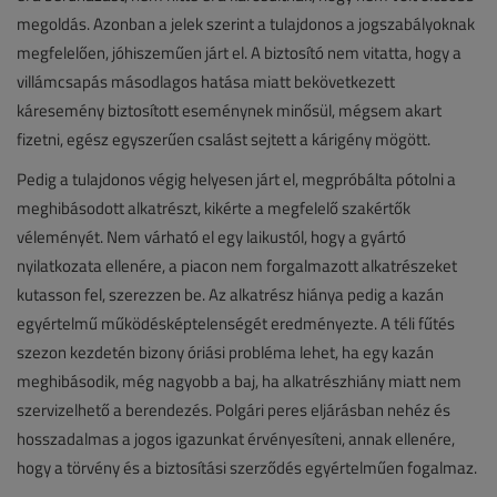
megoldás. Azonban a jelek szerint a tulajdonos a jogszabályoknak
megfelelően, jóhiszeműen járt el. A biztosító nem vitatta, hogy a
villámcsapás másodlagos hatása miatt bekövetkezett
káresemény biztosított eseménynek minősül, mégsem akart
fizetni, egész egyszerűen csalást sejtett a kárigény mögött.
Pedig a tulajdonos végig helyesen járt el, megpróbálta pótolni a
meghibásodott alkatrészt, kikérte a megfelelő szakértők
véleményét. Nem várható el egy laikustól, hogy a gyártó
nyilatkozata ellenére, a piacon nem forgalmazott alkatrészeket
kutasson fel, szerezzen be. Az alkatrész hiánya pedig a kazán
egyértelmű működésképtelenségét eredményezte. A téli fűtés
szezon kezdetén bizony óriási probléma lehet, ha egy kazán
meghibásodik, még nagyobb a baj, ha alkatrészhiány miatt nem
szervizelhető a berendezés. Polgári peres eljárásban nehéz és
hosszadalmas a jogos igazunkat érvényesíteni, annak ellenére,
hogy a törvény és a biztosítási szerződés egyértelműen fogalmaz.