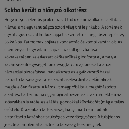
Sokba került a hiányzó alkatrész
Hogy milyen jelentős problémákat tud okozni az alkatrészellátás
hiánya, arra egy tanulságos sztori világít rá leginkább. A történtek
egy átlagos család hétköznapjait keserítették meg, főszereplő egy
35 kW-os, Termomax bojleres kondenzációs kombi kazán volt. Az
eseménysort egy villámcsapás másodlagos hatása
következtében keletkezett lökőfeszültség indította el, amely a
kazán vezérlőegységét tönkrevágta. A tulajdonos általános
háztartási biztosítással rendelkezett az egyik vezető hazai
biztosító társaságnál, a kockázatviselési díjat az előírtaknak
megfelelően fizette. A károsult megpróbálta a meghibásodott
alkatrészt a Termomax gyártójánál beszerezni, aki már ebben az
időszakban is erőteljes ellátási gondokkal küszködött (még a teljes
csőd előtt), azonban tartós anyaghiány miatt nem tudták
biztosítani a kazánhoz szükséges vezérlőegységet. A tulajdonos
jelezte a problémát a biztosító társaság felé, melynek