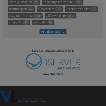
szerelők közelről
tanulságos történetek
26
97
technológiák
tűzvédelem
vezérléstechnika
27
52
97
világítástechnika
villámvédelem
138
110
vitaindító
zöld oldal
34
28
MÉG TÖBB ROVAT →
Lapunkat rendszeresen szemlézi az
www.observer.hu