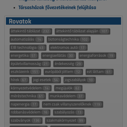
Társasházak fővezetékeinek felújítása
Rovatok
áttekintő táblázat
áttekintő táblázat alapján
232
107
automatizálás
biztonságtechnika
14
102
EIB technológia
elektromos autó
43
17
energetika
energiaellátás
energiaforrások
57
30
19
épületvillamosság
érdekesség
21
29
eszközeink
európából jöttem
ezt láttam
151
12
61
hírek
jogi esetek
jogszabályok
67
54
10
környezetvédelem
megújulók
14
62
méréstechnika
munkavédelem
61
37
napenergia
nem csak villanyszerelőknek
17
119
robbanásvédelem
szabályozás
16
13
szabványok
szakmakörnyezet
136
99