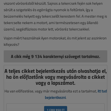
viszont vörösrézből készült. Sajnos a tekercsek fején sok helyen
sérült a szigetelés és egérrágta nyomok is feltűntek, így a
beüzemelés helyett egy tekercselőt kerestem fel. A mester meg is
tekercselte nekem a motort, ami természetesen egy állandó
üzemű, segédfázisos motor lett, vörösréz tekercsekkel.
Vajon miért használnak ilyen motorokat, és mit jelent az aszinkron
kifejezés?
A cikk még 9 134 karakternyi szöveget tartalmaz.
A teljes cikket bejelentkezés után olvashatja el,
ha ön előfizetőnk vagy megvásárolta a cikket
vagy a lapszámot.
Ha van előfizetése, vagy már megvásárolta ezt a tartalmat,
itt tud
bejelentkezni
.
1 CIKK 950 FT