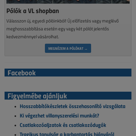
Pólók a VL shopban
Válasszon új, egyedi pólóinkból! Új előfizetés vagy meglévő
meghosszabbítása esetén egy vagy két pólót jelentős
kedvezménnyel vásárolhat.
MEGNÉZEM A PÓLÓKAT →
Facebook
Figyelmébe ajánljuk
Hosszabbítókészletek összehasonlító vizsgálata
Ki végezhet villanyszerelési munkát?
Csatlakozóaljzatok és csatlakozódugók
Tragikus tanulság a karbantartás hiányáról