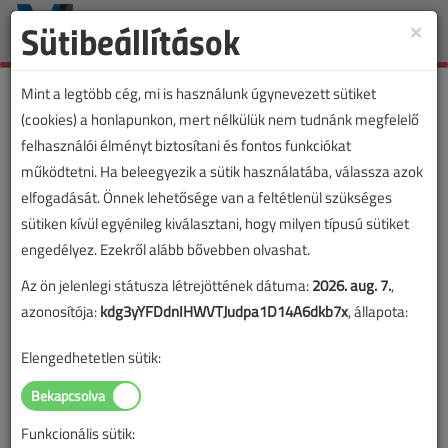
Sütibeállítások
×
Toggle
naviga
Mint a legtöbb cég, mi is használunk úgynevezett sütiket
(cookies) a honlapunkon, mert nélkülük nem tudnánk megfelelő
felhasználói élményt biztosítani és fontos funkciókat
működtetni. Ha beleegyezik a sütik használatába, válassza azok
elfogadását. Önnek lehetősége van a feltétlenül szükséges
sütiken kívül egyénileg kiválasztani, hogy milyen típusú sütiket
engedélyez. Ezekről alább bővebben olvashat.
Az ön jelenlegi státusza létrejöttének dátuma:
2026. aug. 7.
,
azonosítója:
kdg3yYFDdnIHWVTJudpa1D14A6dkb7x
, állapota:
Elengedhetetlen sütik:
Funkcionális sütik:
Lapszám: