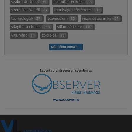
szakmatörténet
számítástechnika
15
28
szerelők közelről
tanulságos történetek
26
97
technológiák
tűzvédelem
vezérléstechnika
27
52
97
világítástechnika
villámvédelem
138
110
vitaindító
zöld oldal
34
28
MÉG TÖBB ROVAT →
Lapunkat rendszeresen szemlézi az
www.observer.hu