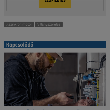
ELŐFIZETÉS
Aszinkron motor
Villanyszerelés
Kapcsolódó