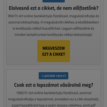
Elolvasná ezt a cikket, de nem előfizetőnk?
950 Ft-ért online bankkártyás fizetéssel, megvásárolhatja és
azonnal elolvashatja. A megvásárolt cikkhez a későbbiekben
is korlátozás nélkül hozzáférhet. Legyen előfizetőnk és
minden tartalmunkat korlátozás nélkül elolvashatja!
MEGVESZEM
EZT A CIKKET
1 LAPSZÁM 1950 FT
Csak ezt a lapszámot vásárolná meg?
1950 Ft-ért online bankkártyás fizetéssel, azonnal
megvásárolhatja a lapszámot, amelyben ez a cikk olvasható,
ezzel hozzáférést kap a szám összes cikkéhez, amit pdf