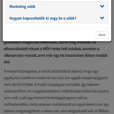
Marketing sütik
A közelmúltban egy lomtalanítás során a kidobásra ítélt régi,
Hogyan kapcsolhatók ki vagy be a sütik?
elhasználódott tárgyak között felbukkant egy öreg terménydaráló,
amelynek már megrozsdásodott a háza és töröttek voltak a lábai.
Bezár
Miközben az elszállításra váró lomos kupac felé cipeltem, arra
gondoltam mégiscsak belenézek, hátha még működik. Az
elhasználódott részek a MÉH-telep felé indultak, azonban a
villanymotor maradt, amit már egy kis köszörűben láttam tovább
élni.
A motort tisztogatva, a sérült adattábláról kiderül, hogy egy
egyfázisú aszinkron motorról van szó, ám egyéb tulajdonságairól
nem derült ki több. A motor csapágyai szorultak, így teljesen
szétszereltem és megtakarítottam. Indítókondenzátornak nyoma
sem volt, csak egy hosszú kerámiagyöngysor volt az
indítóellenállás, mely sorosan csatlakozott az egyik tekerccsel, így
jobban megvizsgáltam a tekercset, ami sárgarézből volt. A főfázis