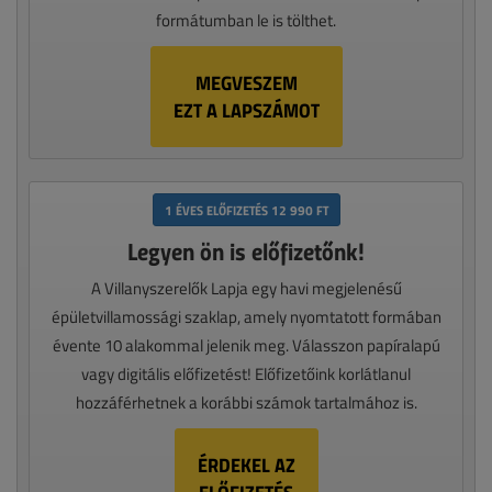
formátumban le is tölthet.
MEGVESZEM
EZT A LAPSZÁMOT
1 ÉVES ELŐFIZETÉS 12 990 FT
Legyen ön is előfizetőnk!
A Villanyszerelők Lapja egy havi megjelenésű
épületvillamossági szaklap, amely nyomtatott formában
évente 10 alakommal jelenik meg. Válasszon papíralapú
vagy digitális előfizetést! Előfizetőink korlátlanul
hozzáférhetnek a korábbi számok tartalmához is.
ÉRDEKEL AZ