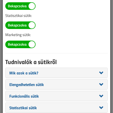
TARTALOM
Statisztikai sütik:
Eszközeink
Aszinkron motor
Marketing sütik:
Egyszerű és megbízható
2022/11. lapszám
|
Ledneczki László
|
3156 |
Tudnivalók a sütikről
Mik azok a sütik?
Elengedhetetlen sütik
Funkcionális sütik
Statisztikai sütik