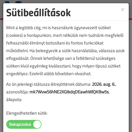
Sütibeállítások
×
Toggle
naviga
Mint a legtöbb cég, mi is használunk úgynevezett sütiket
(cookies) a honlapunkon, mert nélkülük nem tudnánk megfelelő
felhasználói élményt biztosítani és fontos funkciókat
működtetni. Ha beleegyezik a sütik használatába, válassza azok
elfogadását. Önnek lehetősége van a feltétlenül szükséges
sütiken kívül egyénileg kiválasztani, hogy milyen típusú sütiket
engedélyez. Ezekről alább bővebben olvashat.
Az ön jelenlegi státusza létrejöttének dátuma:
2026. aug. 6.
,
azonosítója:
mk7WvwS6hNE2XGtkdqDEawhWlQKBw5s
,
állapota:
Elengedhetetlen sütik: