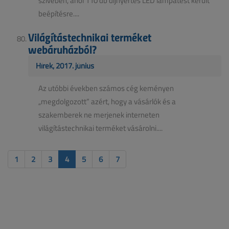
szívében, ahol 110 db díjnyertes LED lámpatest került
beépítésre....
Világítástechnikai terméket
webáruházból?
Hírek, 2017. június
Az utóbbi években számos cég keményen
„megdolgozott” azért, hogy a vásárlók és a
szakemberek ne merjenek interneten
világítástechnikai terméket vásárolni....
1
2
3
4
5
6
7