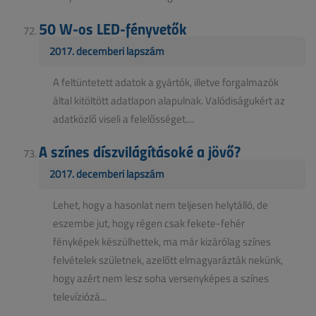
50 W-os LED-fényvetők
2017. decemberi lapszám
A feltüntetett adatok a gyártók, illetve forgalmazók
által kitöltött adatlapon alapulnak. Valódiságukért az
adatközlő viseli a felelősséget....
A színes díszvilágításoké a jövő?
2017. decemberi lapszám
Lehet, hogy a hasonlat nem teljesen helytálló, de
eszembe jut, hogy régen csak fekete-fehér
fényképek készülhettek, ma már kizárólag színes
felvételek születnek, azelőtt elmagyarázták nekünk,
hogy azért nem lesz soha versenyképes a színes
televíziózá...