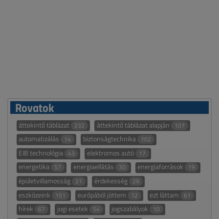
Rovatok
áttekintő táblázat
áttekintő táblázat alapján
232
107
automatizálás
biztonságtechnika
14
102
EIB technológia
elektromos autó
43
17
energetika
energiaellátás
energiaforrások
57
30
19
épületvillamosság
érdekesség
21
29
eszközeink
európából jöttem
ezt láttam
151
12
61
hírek
jogi esetek
jogszabályok
67
54
10