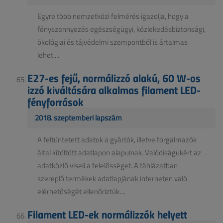
Egyre több nemzetközi felmérés igazolja, hogy a
fényszennyezés egészségügyi, közlekedésbiztonsági,
ökológiai és tájvédelmi szempontból is ártalmas
lehet....
E27-es fejű, normálizzó alakú, 60 W-os
izzó kiváltására alkalmas filament LED-
fényforrások
2018. szeptemberi lapszám
A feltüntetett adatok a gyártók, illetve forgalmazók
által kitöltött adatlapon alapulnak. Valódiságukért az
adatközlő viseli a felelősséget. A táblázatban
szereplő termékek adatlapjának interneten való
elérhetőségét ellenőriztük....
Filament LED-ek normálizzók helyett