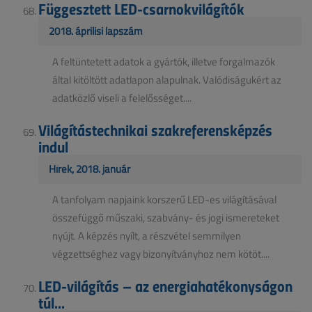
Függesztett LED-csarnokvilágítók
2018. áprilisi lapszám
A feltüntetett adatok a gyártók, illetve forgalmazók
által kitöltött adatlapon alapulnak. Valódiságukért az
adatközlő viseli a felelősséget....
Világítástechnikai szakreferensképzés
indul
Hírek, 2018. január
A tanfolyam napjaink korszerű LED-es világításával
összefüggő műszaki, szabvány- és jogi ismereteket
nyújt. A képzés nyílt, a részvétel semmilyen
végzettséghez vagy bizonyítványhoz nem kötöt....
LED-világítás – az energiahatékonyságon
túl...