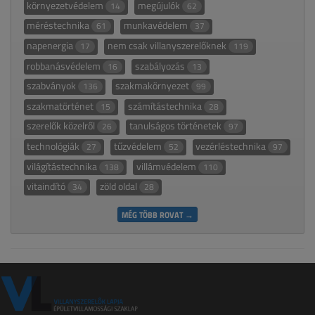
környezetvédelem
megújulók
14
62
méréstechnika
munkavédelem
61
37
napenergia
nem csak villanyszerelőknek
17
119
robbanásvédelem
szabályozás
16
13
szabványok
szakmakörnyezet
136
99
szakmatörténet
számítástechnika
15
28
szerelők közelről
tanulságos történetek
26
97
technológiák
tűzvédelem
vezérléstechnika
27
52
97
világítástechnika
villámvédelem
138
110
vitaindító
zöld oldal
34
28
MÉG TÖBB ROVAT →