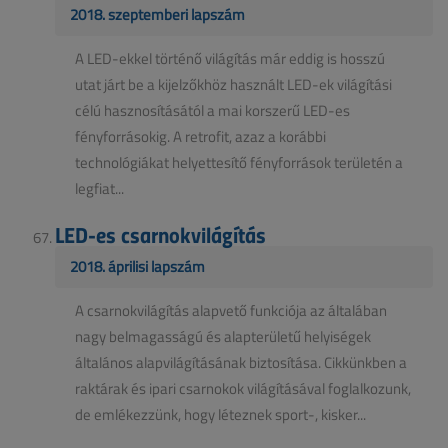
2018. szeptemberi lapszám
A LED-ekkel történő világítás már eddig is hosszú
utat járt be a kijelzőkhöz használt LED-ek világítási
célú hasznosításától a mai korszerű LED-es
fényforrásokig. A retrofit, azaz a korábbi
technológiákat helyettesítő fényforrások területén a
legfiat...
LED-es csarnokvilágítás
2018. áprilisi lapszám
A csarnokvilágítás alapvető funkciója az általában
nagy belmagasságú és alapterületű helyiségek
általános alapvilágításának biztosítása. Cikkünkben a
raktárak és ipari csarnokok világításával foglalkozunk,
de emlékezzünk, hogy léteznek sport-, kisker...