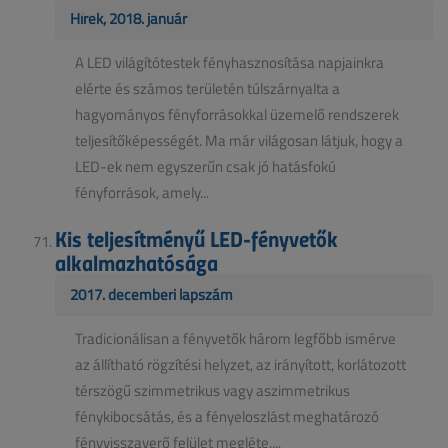
Hírek, 2018. január
A LED világítótestek fényhasznosítása napjainkra
elérte és számos területén túlszárnyalta a
hagyományos fényforrásokkal üzemelő rendszerek
teljesítőképességét. Ma már világosan látjuk, hogy a
LED-ek nem egyszerűn csak jó hatásfokú
fényforrások, amely...
Kis teljesítményű LED-fényvetők
alkalmazhatósága
2017. decemberi lapszám
Tradicionálisan a fényvetők három legfőbb ismérve
az állítható rögzítési helyzet, az irányított, korlátozott
térszögű szimmetrikus vagy aszimmetrikus
fénykibocsátás, és a fényeloszlást meghatározó
fényvisszaverő felület megléte....