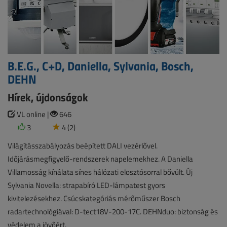
B.E.G., C+D, Daniella, Sylvania, Bosch,
DEHN
Hírek, újdonságok
VL online |
646
3
4 (2)
Világításszabályozás beépített DALI vezérlővel.
Időjárásmegfigyelő-rendszerek napelemekhez. A Daniella
Villamosság kínálata sínes hálózati elosztósorral bővült. Új
Sylvania Novella: strapabíró LED-lámpatest gyors
kivitelezésekhez. Csúcskategóriás mérőműszer Bosch
radartechnológiával: D-tect18V-200-17C. DEHNduo: biztonság és
védelem a jövőért.