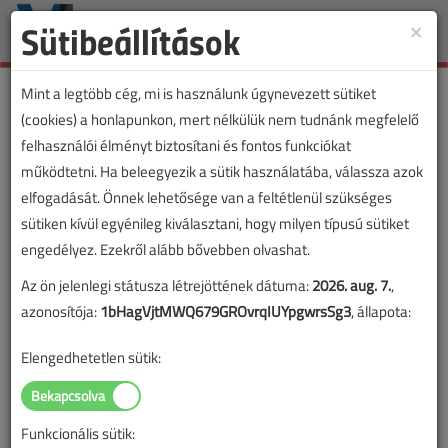
Sütibeállítások
×
Toggle
naviga
Mint a legtöbb cég, mi is használunk úgynevezett sütiket
(cookies) a honlapunkon, mert nélkülük nem tudnánk megfelelő
felhasználói élményt biztosítani és fontos funkciókat
működtetni. Ha beleegyezik a sütik használatába, válassza azok
elfogadását. Önnek lehetősége van a feltétlenül szükséges
sütiken kívül egyénileg kiválasztani, hogy milyen típusú sütiket
engedélyez. Ezekről alább bővebben olvashat.
Az ön jelenlegi státusza létrejöttének dátuma:
2026. aug. 7.
,
azonosítója:
1bHagVjtMWQ679GROvrqIUYpgwrsSg3
, állapota:
Elengedhetetlen sütik:
Funkcionális sütik:
Lapszám: