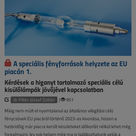
A speciális fényforrások helyzete az EU
piacán 1.
Kérdések a higanyt tartalmazó speciális célú
kisülőlámpák jövőjével kapcsolatban
dr. Pilter József Zoltán
|
951
Máig nem múlt el nyomtalanul az általános világítási célú
fénycsövek EU piacáról történő 2023-as kivonása, hiszen a
határidőig már piacra került készleteket időkorlát nélkül lehet még
forgalmazni, így sok helyen még ma is találkozhatunk velük a