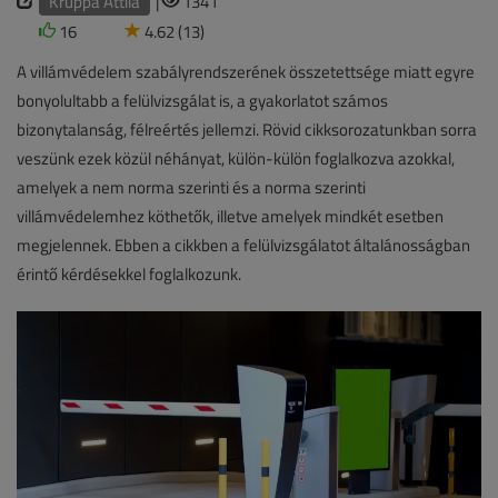
Kruppa Attila
|
1341
16
4.62 (13)
A villámvédelem szabályrendszerének összetettsége miatt egyre
bonyolultabb a felülvizsgálat is, a gyakorlatot számos
bizonytalanság, félreértés jellemzi. Rövid cikksorozatunkban sorra
veszünk ezek közül néhányat, külön-külön foglalkozva azokkal,
amelyek a nem norma szerinti és a norma szerinti
villámvédelemhez köthetők, illetve amelyek mindkét esetben
megjelennek. Ebben a cikkben a felülvizsgálatot általánosságban
érintő kérdésekkel foglalkozunk.