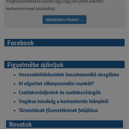
meghosszabbítása esetén egy vagy két pólót jelentős
kedvezménnyel vásárolhat.
MEGNÉZEM A PÓLÓKAT →
Facebook
Figyelmébe ajánljuk
Hosszabbítókészletek összehasonlító vizsgálata
Ki végezhet villanyszerelési munkát?
Csatlakozóaljzatok és csatlakozódugók
Tragikus tanulság a karbantartás hiányáról
Társasházak fővezetékeinek felújítása
Rovatok