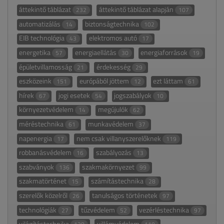
áttekintő táblázat
áttekintő táblázat alapján
232
107
automatizálás
biztonságtechnika
14
102
EIB technológia
elektromos autó
43
17
energetika
energiaellátás
energiaforrások
57
30
19
épületvillamosság
érdekesség
21
29
eszközeink
európából jöttem
ezt láttam
151
12
61
hírek
jogi esetek
jogszabályok
67
54
10
környezetvédelem
megújulók
14
62
méréstechnika
munkavédelem
61
37
napenergia
nem csak villanyszerelőknek
17
119
robbanásvédelem
szabályozás
16
13
szabványok
szakmakörnyezet
136
99
szakmatörténet
számítástechnika
15
28
szerelők közelről
tanulságos történetek
26
97
technológiák
tűzvédelem
vezérléstechnika
27
52
97
világítástechnika
villámvédelem