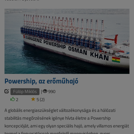
Powership, az erőműhajó
Fülöp Miklós
|
990
2
5 (2)
A globális energiaszükséglet változékonysága és a hálózati
stabilitás megőrzésének igénye hívta életre a Powership
koncepcióját, ami egy olyan speciális hajó, amely villamos energiát
termel a fogyasztásnak megfelelő mennyiségben, gyors