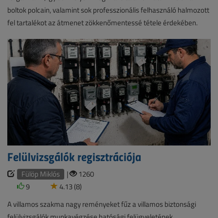
boltok polcain, valamint sok professzionális felhasználó halmozott
fel tartalékot az átmenet zökkenőmentessé tétele érdekében.
Felülvizsgálók regisztrációja
Fülöp Miklós
|
1260
9
4.13 (8)
A villamos szakma nagy reményeket fűz a villamos biztonsági
felülvizsgálók munkavégzése hatósági felügyeletének