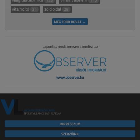
138
110
vitaindító
zöld oldal
34
28
MÉG TÖBB ROVAT →
Lapunkat rendszeresen szemlézi az
www.observer.hu
IMPRESSZUM
SZERZŐINK