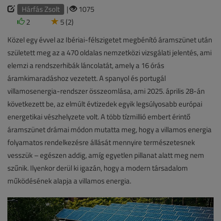
Hárfás Zsolt
|
1075
2
5 (2)
Közel egy évvel az Ibériai-félszigetet megbénító áramszünet után
született meg az a 470 oldalas nemzetközi vizsgálati jelentés, ami
elemzi a rendszerhibák láncolatát, amely a 16 órás
áramkimaradáshoz vezetett. A spanyol és portugál
villamosenergia-rendszer összeomlása, ami 2025. április 28-án
következett be, az elmúlt évtizedek egyik legsúlyosabb európai
energetikai vészhelyzete volt. A több tízmillió embert érintő
áramszünet drámai módon mutatta meg, hogy a villamos energia
folyamatos rendelkezésre állását mennyire természetesnek
vesszük – egészen addig, amíg egyetlen pillanat alatt meg nem
szűnik. Ilyenkor derül ki igazán, hogy a modern társadalom
működésének alapja a villamos energia.