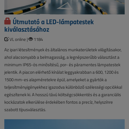
Útmutató a LED-lámpatestek
kiválasztásához
VL online |
1184
Az ipari létesítmények és általános munkaterületek világításakor,
ahol alacsonyabb a belmagasság, a legnépszerűbb választást a
minimum IP65-ös minősítésű, por- és páramentes lámpatestek
jelentik. A piacon elérhető kínálat leggyakrabban a 600, 1200 és
1500 mm-es alapméretekre épül, amelyeket a gyártók a
teljesítményigényekhez igazodva különböző szélességi opciókkal
egészítenek ki. A hosszú távú költségcsökkentés és a garanciális
kockázatok elkerülése érdekében fontos a precíz, helyszínre
szabott típusválasztás.