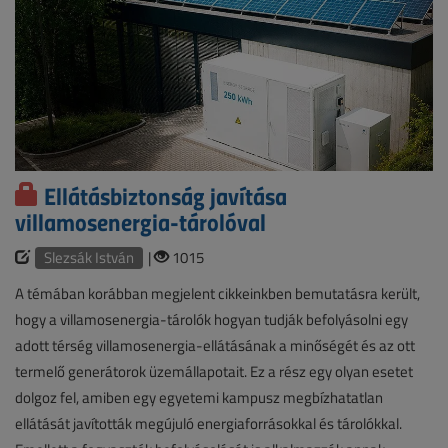
Ellátásbiztonság javítása
villamosenergia-tárolóval
Slezsák István
|
1015
A témában korábban megjelent cikkeinkben bemutatásra került,
hogy a villamosenergia-tárolók hogyan tudják befolyásolni egy
adott térség villamosenergia-ellátásának a minőségét és az ott
termelő generátorok üzemállapotait. Ez a rész egy olyan esetet
dolgoz fel, amiben egy egyetemi kampusz megbízhatatlan
ellátását javították megújuló energiaforrásokkal és tárolókkal.