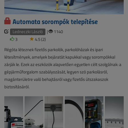
Automata sorompók telepítése
Ledneczki László
|
1140
3
4.5 (2)
Régóta léteznek fizetős parkolók, parkolóházak és ipari
létesítmények, amelyek bejáratát kapukkal vagy sorompókkal
zárják le. Ezek az eszközök alapvetően egyetlen célt szolgálnak: a
gépjárműforgalom szabályozását, legyen szó parkolásról,
magánterületre való behajtásról vagy fizetős útszakaszok
biztosításáról.