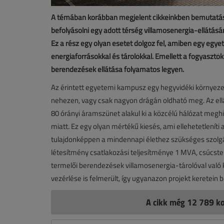
A témában korábban megjelent cikkeinkben bemutatásra
befolyásolni egy adott térség villamosenergia-ellátás
Ez a rész egy olyan esetet dolgoz fel, amiben egy egy
energiaforrásokkal és tárolókkal. Emellett a fogyasztó
berendezések ellátása folyamatos legyen.
Az érintett egyetemi kampusz egy hegyvidéki környezetb
nehezen, vagy csak nagyon drágán oldható meg. Az ell
80 órányi áramszünet alakul ki a közcélú hálózat me
miatt. Ez egy olyan mértékű kiesés, ami ellehetetleníti
tulajdonképpen a mindennapi élethez szükséges szolgál
létesítmény csatlakozási teljesítménye 1 MVA, csúcst
termelői berendezések villamosenergia-tárolóval való
vezérlése is felmerült, így ugyanazon projekt keretein 
A cikk még 12 789 ka