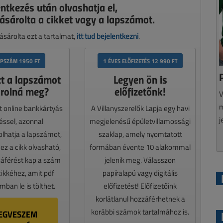
entkezés után olvashatja el,
ásárolta a cikket vagy a lapszámot.
sárolta ezt a tartalmat,
itt tud bejelentkezni
.
APSZÁM 1950 FT
1 ÉVES ELŐFIZETÉS 12 990 FT
zt a lapszámot
Legyen ön is
rolná meg?
előfizetőnk!
V
m
t online bankkártyás
A Villanyszerelők Lapja egy havi
j
téssel, azonnal
megjelenésű épületvillamossági
lhatja a lapszámot,
szaklap, amely nyomtatott
z a cikk olvasható,
formában évente 10 alakommal
záférést kap a szám
jelenik meg. Válasszon
cikkéhez, amit pdf
papíralapú vagy digitális
ban le is tölthet.
előfizetést! Előfizetőink
korlátlanul hozzáférhetnek a
korábbi számok tartalmához is.
EGVESZEM