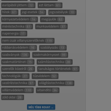
európából jöttem
ezt láttam
12
61
hírek
jogi esetek
jogszabályok
67
54
10
környezetvédelem
megújulók
14
62
méréstechnika
munkavédelem
61
37
napenergia
17
nem csak villanyszerelőknek
119
robbanásvédelem
szabályozás
16
13
szabványok
szakmakörnyezet
136
99
szakmatörténet
számítástechnika
15
28
szerelők közelről
tanulságos történetek
26
97
technológiák
tűzvédelem
27
52
vezérléstechnika
világítástechnika
97
138
villámvédelem
vitaindító
110
34
zöld oldal
28
MÉG TÖBB ROVAT →