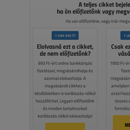
A teljes cikket bejel
ha ön előfizetőnk vagy megv
Ha van előfizetése, vagy már megvá
1 CIKK 950 FT
1 L
Elolvasná ezt a cikket,
Csak e
de nem előfizetőnk?
vásá
950 Ft-ért online bankkártyás
1950 Ft-ér
fizetéssel, megvásárolhatja és
fize
azonnal elolvashatja. A
megvásáro
megvásárolt cikkhez a
amelyben e
későbbiekben is korlátozás nélkül
ezzel hoz
hozzáférhet. Legyen előfizetőnk
összes 
és minden tartalmunkat
formátum
korlátozás nélkül elolvashatja!
M