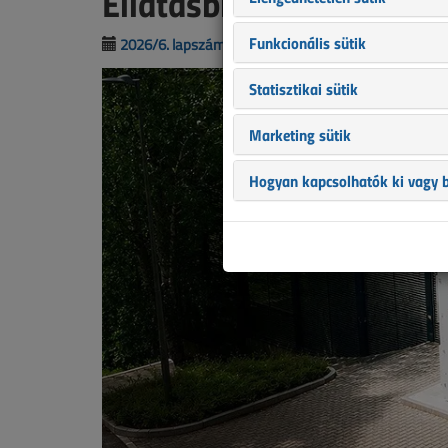
Ellátásbiztonság javítá
Funkcionális sütik
2026/6. lapszám
|
Slezsák István
|
1013 |
Statisztikai sütik
Marketing sütik
Hogyan kapcsolhatók ki vagy b