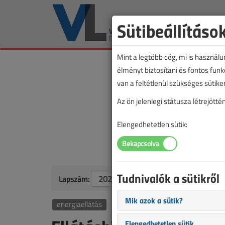
Sütibeállításo
Mint a legtöbb cég, mi is használ
élményt biztosítani és fontos fun
van a feltétlenül szükséges sütike
Az ön jelenlegi státusza létrejöt
Elengedhetetlen sütik:
Tudnivalók a sütikről
Lapszám:
Mik azok a sütik?
energiaellátás
Elengedhetetlen sütik