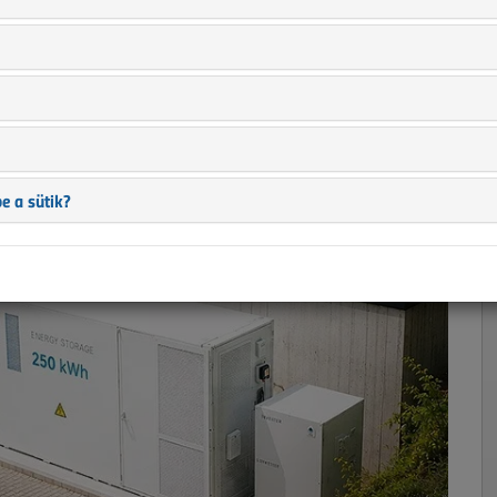
sa villamosenergia-tárolóval
e a sütik?