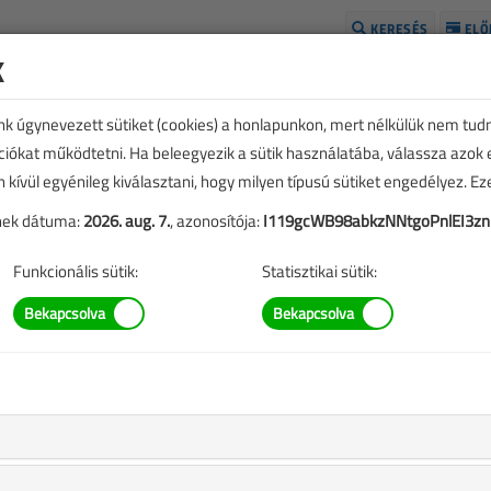
KERESÉS
ELŐ
k
H
unk úgynevezett sütiket (cookies) a honlapunkon, mert nélkülük nem tud
kciókat működtetni. Ha beleegyezik a sütik használatába, válassza azok
n kívül egyénileg kiválasztani, hogy milyen típusú sütiket engedélyez. E
tének dátuma:
2026. aug. 7.
, azonosítója:
I119gcWB98abkzNNtgoPnlEI3z
Funkcionális sütik:
Statisztikai sütik:
E
TARTALOM