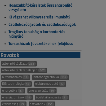
Hosszabbítókészletek összehasonlító
vizsgálata
Ki végezhet villanyszerelési munkát?
Csatlakozóaljzatok és csatlakozódugók
Tragikus tanulság a karbantartás
hiányáról
Társasházak fővezetékeinek felújítása
Rovatok
áttekintő táblázat
232
áttekintő táblázat alapján
107
automatizálás
biztonságtechnika
14
102
EIB technológia
elektromos autó
43
17
energetika
energiaellátás
57
30
energiaforrások
épületvillamosság
19
21
érdekesség
eszközeink
29
151