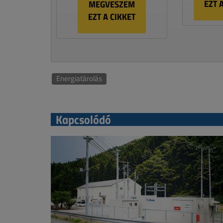
EZT 
MEGVESZEM
EZT A CIKKET
Energiatárolás
Kapcsolódó