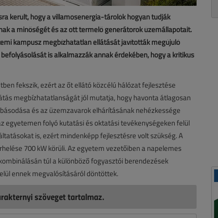
 került, hogy a villamosenergia-tárolók hogyan tudják
ának a minőségét és az ott termelő generátorok üzemállapotait.
etemi kampusz megbízhatatlan ellátását javították megújuló
k befolyásolását is alkalmazzák annak érdekében, hogy a kritikus
en fekszik, ezért az őt ellátó közcélú hálózat fejlesztése
átás megbízhatatlanságát jól mutatja, hogy havonta átlagosan
ghibásodása és az üzemzavarok elhárításának nehézkessége
 az egyetemen folyó kutatási és oktatási tevékenységeken felül
tatásokat is, ezért mindenképp fejlesztésre volt szükség. A
erhelése 700 kW körüli. Az egyetem vezetőiben a napelemes
 kombinálásán túl a különböző fogyasztói berendezések
belül ennek megvalósításáról döntöttek.
rakternyi szöveget tartalmaz.