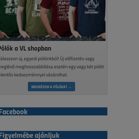
Pólók a VL shopban
álasszon új, egyedi pólóinkból! Új előfizetés vagy
eglévő meghosszabbítása esetén egy vagy két pólót
elentős kedvezménnyel vásárolhat.
MEGNÉZEM A PÓLÓKAT →
Facebook
Figyelmébe ajánljuk