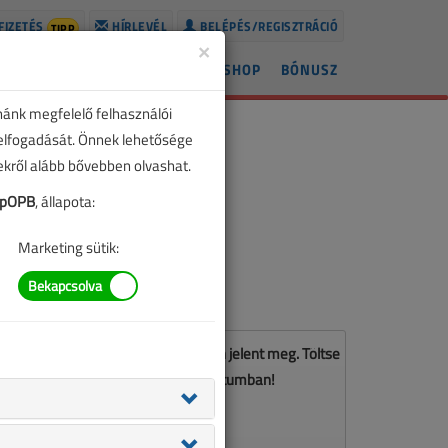
FIZETÉS
HÍRLEVÉL
BELÉPÉS/REGISZTRÁCIÓ
TIPP
×
ÍREK
LAPSZÁMOK
BLOG
SHOP
BÓNUSZ
nánk megfelelő felhasználói
 elfogadását. Önnek lehetősége
zekről alább bővebben olvashat.
npOPB
, állapota:
Marketing sütik:
z a cikk a VL 2026. júniusi számában jelent meg. Töltse
le a lapszámot PDF formátumban!
LETÖLTÉS