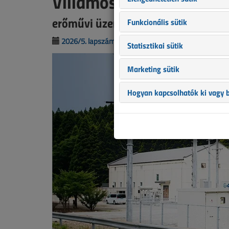
Villamosenergia-tároló
erőművi üzemállapotok és hálózati 
Funkcionális sütik
2026/5. lapszám
|
Slezsák István
|
1027 |
Statisztikai sütik
Marketing sütik
Hogyan kapcsolhatók ki vagy b