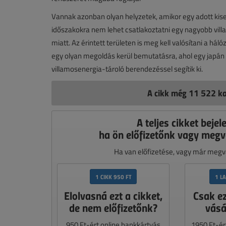
Vannak azonban olyan helyzetek, amikor egy adott kis
időszakokra nem lehet csatlakoztatni egy nagyobb vill
miatt. Az érintett területen is meg kell valósítani a há
egy olyan megoldás kerül bemutatásra, ahol egy japán 
villamosenergia-tároló berendezéssel segítik ki.
A cikk még 11 522 ka
A teljes cikket bejel
ha ön előfizetőnk vagy megv
Ha van előfizetése, vagy már megvá
1 CIKK 950 FT
1 L
Elolvasná ezt a cikket,
Csak e
de nem előfizetőnk?
vásá
950 Ft-ért online bankkártyás
1950 Ft-ér