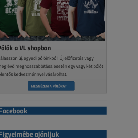
Pólók a VL shopban
álasszon új, egyedi pólóinkból! Új előfizetés vagy
eglévő meghosszabbítása esetén egy vagy két pólót
elentős kedvezménnyel vásárolhat.
MEGNÉZEM A PÓLÓKAT →
Facebook
Figyelmébe ajánljuk