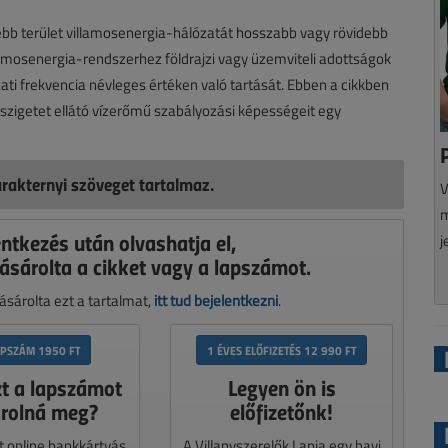
ebb terület villamosenergia-hálózatát hosszabb vagy rövidebb
amosenergia-rendszerhez földrajzi vagy üzemviteli adottságok
lózati frekvencia névleges értéken való tartását. Ebben a cikkben
szigetet ellátó vízerőmű szabályozási képességeit egy
rakternyi szöveget tartalmaz.
V
m
entkezés után olvashatja el,
j
ásárolta a cikket vagy a lapszámot.
sárolta ezt a tartalmat,
itt tud bejelentkezni
.
APSZÁM 1950 FT
1 ÉVES ELŐFIZETÉS 12 990 FT
zt a lapszámot
Legyen ön is
rolná meg?
előfizetőnk!
t online bankkártyás
A Villanyszerelők Lapja egy havi