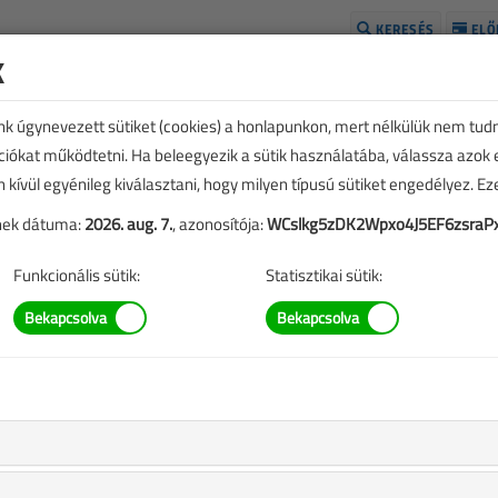
KERESÉS
ELŐ
k
H
unk úgynevezett sütiket (cookies) a honlapunkon, mert nélkülük nem tud
kciókat működtetni. Ha beleegyezik a sütik használatába, válassza azok
n kívül egyénileg kiválasztani, hogy milyen típusú sütiket engedélyez. E
tének dátuma:
2026. aug. 7.
, azonosítója:
WCslkg5zDK2Wpxo4J5EF6zsraPx
Funkcionális sütik:
Statisztikai sütik:
TARTALOM