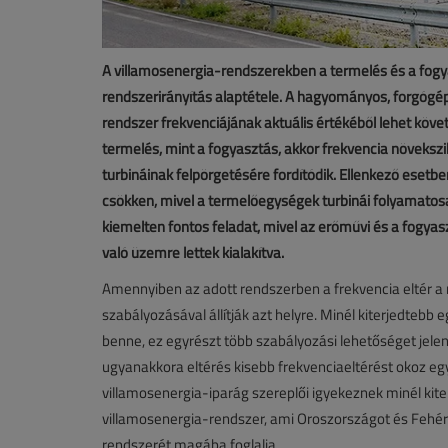
A villamosenergia-rendszerekben a termelés és a fogy
rendszerirányítás alaptétele. A hagyományos, forgógé
rendszer frekvenciájának aktuális értékéből lehet követ
termelés, mint a fogyasztás, akkor frekvencia növekszi
turbináinak felpörgetésére fordítódik. Ellenkező esetbe
csökken, mivel a termelőegységek turbinái folyamatosan
kiemelten fontos feladat, mivel az erőművi és a fogyas
való üzemre lettek kialakítva.
Amennyiben az adott rendszerben a frekvencia eltér a 
szabályozásával állítják azt helyre. Minél kiterjedtebb
benne, ez egyrészt több szabályozási lehetőséget jelen
ugyanakkora eltérés kisebb frekvenciaeltérést okoz eg
villamosenergia-iparág szereplői igyekeznek minél kite
villamosenergia-rendszer, ami Oroszországot és Fehér
rendszerét magába foglalja.