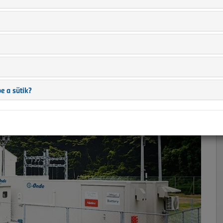
k alkalmazása
frekvencia optimalizálására
e a sütik?