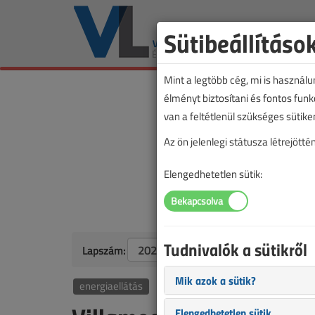
Sütibeállításo
Mint a legtöbb cég, mi is használ
élményt biztosítani és fontos fun
van a feltétlenül szükséges sütike
Az ön jelenlegi státusza létrejöt
Elengedhetetlen sütik:
Tudnivalók a sütikről
Lapszám:
Mik azok a sütik?
energiaellátás
Elengedhetetlen sütik