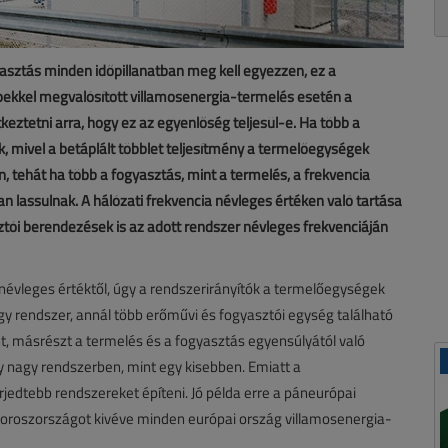
asztás minden időpillanatban meg kell egyezzen, ez a
pekkel megvalósított villamosenergia-termelés esetén a
keztetni arra, hogy ez az egyenlőség teljesül-e. Ha több a
k, mivel a betáplált többlet teljesítmény a termelőegységek
n, tehát ha több a fogyasztás, mint a termelés, a frekvencia
 lassulnak. A hálózati frekvencia névleges értéken való tartása
ztói berendezések is az adott rendszer névleges frekvenciáján
névleges értéktől, úgy a rendszerirányítók a termelőegységek
 egy rendszer, annál több erőművi és fogyasztói egység található
t, másrészt a termelés és a fogyasztás egyensúlyától való
y nagy rendszerben, mint egy kisebben. Emiatt a
rjedtebb rendszereket építeni. Jó példa erre a páneurópai
oroszországot kivéve minden európai ország villamosenergia-