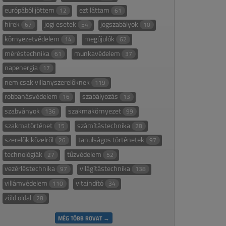
európából jöttem
ezt láttam
12
61
hírek
jogi esetek
jogszabályok
67
54
10
környezetvédelem
megújulók
14
62
méréstechnika
munkavédelem
61
37
napenergia
17
nem csak villanyszerelőknek
119
robbanásvédelem
szabályozás
16
13
szabványok
szakmakörnyezet
136
99
szakmatörténet
számítástechnika
15
28
szerelők közelről
tanulságos történetek
26
97
technológiák
tűzvédelem
27
52
vezérléstechnika
világítástechnika
97
138
villámvédelem
vitaindító
110
34
zöld oldal
28
MÉG TÖBB ROVAT →