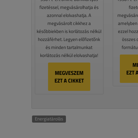
fizetéssel, megvásárolhatja és
fize
azonnal elolvashatja. A
megvásáro
megvásárolt cikkhez a
amelyben e
későbbiekben is korlátozás nélkül
ezzel hoz
hozzáférhet. Legyen előfizetőnk
összes 
és minden tartalmunkat
formátum
korlátozás nélkül elolvashatja!
M
EZT 
MEGVESZEM
EZT A CIKKET
Energiatárolás