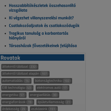
Hosszabbítókészletek összehasonlító
vizsgálata
Ki végezhet villanyszerelési munkát?
Csatlakozóaljzatok és csatlakozódugók
Tragikus tanulság a karbantartás
hiányáról
Társasházak fővezetékeinek felújítása
Rovatok
áttekintő táblázat
232
áttekintő táblázat alapján
107
automatizálás
biztonságtechnika
14
102
EIB technológia
elektromos autó
43
17
energetika
energiaellátás
57
30
energiaforrások
épületvillamosság
19
21
érdekesség
eszközeink
29
151