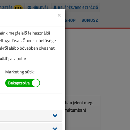
FIZETÉS
HÍRLEVÉL
BELÉPÉS/REGISZTRÁCIÓ
TIPP
×
ÍREK
LAPSZÁMOK
BLOG
SHOP
BÓNUSZ
nánk megfelelő felhasználói
 elfogadását. Önnek lehetősége
zekről alább bővebben olvashat.
dLlh
, állapota:
Marketing sütik:
Ez a cikk a VL 2026. májusi számában jelent meg.
Töltse le a lapszámot PDF formátumban!
LETÖLTÉS