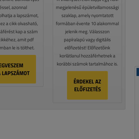
téssel, azonnal
megjelenésű épületvillamossági
lhatja a lapszámot,
szaklap, amely nyomtatott
z a cikk olvasható,
formában évente 10 alakommal
záférést kap a szám
jelenik meg. Válasszon
cikkéhez, amit pdf
papíralapú vagy digitális
ban le is tölthet.
előfizetést! Előfizetőink
korlátlanul hozzáférhetnek a
korábbi számok tartalmához is.
EGVESZEM
A LAPSZÁMOT
ÉRDEKEL AZ
ELŐFIZETÉS