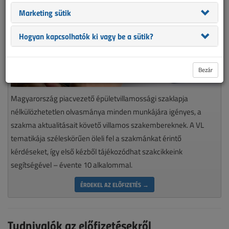
Marketing sütik
Hogyan kapcsolhatók ki vagy be a sütik?
Bezár
Magyarország piacvezető épületvillamossági szaklapja
nélkülözhetetlen olvasmánya minden munkájára igényes, a
szakma aktualitásait követő villamos szakembereknek. A VL
tematikája széleskörűen öleli fel a szakmánkat érintő
kérdéseket, így első kézből tájékozódhat szakcikkeink
segítségével – évente 10 alkalommal.
ÉRDEKEL AZ ELŐFIZETÉS →
Tudnivalók az előfizetésekről