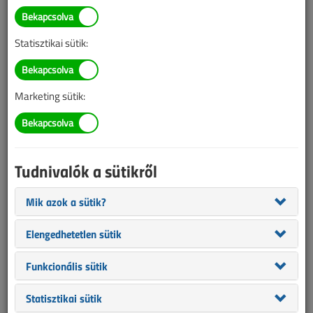
Illetve, ha még nem tette meg, kérjük, regisztráljon!
Statisztikai sütik:
BELÉPÉS/REGISZTRÁCIÓ
Marketing sütik:
Tudnivalók az online lapszámvásárlásról
Van más mód ahhoz, hogy hozzáférjek egy lapszámhoz?
Tudnivalók a sütikről
A megvásárolt lapszámot megkapom nyomtatott
formában is?
Mik azok a sütik?
Meddig érvényes a hozzáférés a megvásárolt
lapszámhoz?
Elengedhetetlen sütik
VL előfizetés
Funkcionális sütik
Statisztikai sütik