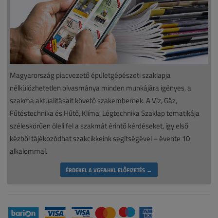
Magyarország piacvezető épületgépészeti szaklapja
nélkülözhetetlen olvasmánya minden munkájára igényes, a
szakma aktualitásait követő szakembernek. A Víz, Gáz,
Fűtéstechnika és Hűtő, Klíma, Légtechnika Szaklap tematikája
széleskörűen öleli fel a szakmát érintő kérdéseket, így első
kézből tájékozódhat szakcikkeink segítségével – évente 10
alkalommal.
ÉRDEKEL A VGF&HKL ELŐFIZETÉS →