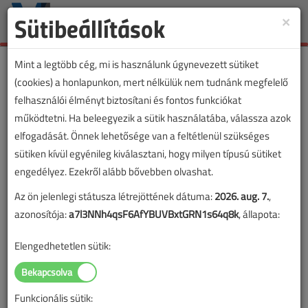
Sütibeállítások
×
Toggle
naviga
Mint a legtöbb cég, mi is használunk úgynevezett sütiket
(cookies) a honlapunkon, mert nélkülük nem tudnánk megfelelő
felhasználói élményt biztosítani és fontos funkciókat
VL lapszámvásárlás
működtetni. Ha beleegyezik a sütik használatába, válassza azok
elfogadását. Önnek lehetősége van a feltétlenül szükséges
Villanyszerelők Lapja 2026. májusi
sütiken kívül egyénileg kiválasztani, hogy milyen típusú sütiket
lapszám
engedélyez. Ezekről alább bővebben olvashat.
Az ön jelenlegi státusza létrejöttének dátuma:
2026. aug. 7.
,
A lapszám megvásárlásával korlátlan hozzáférést kap a
azonosítója:
a7l3NNh4qsF6AfYBUVBxtGRN1s64q8k
, állapota:
lapszám cikkeihez és pdf formátumban letöltheti a
lapszámot. A sikeres online elektronikus fizetést követően
Elengedhetetlen sütik:
azonnal aktiválódik a hozzáférés a lapszámhoz. A
hozzáférése nem évül el.
Funkcionális sütik:
A rendeléshez kérjük, lépjen be!