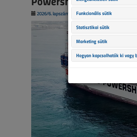
Powership, az erőműha
Funkcionális sütik
2026/6. lapszám
|
Fülöp Miklós
|
990 |
Statisztikai sütik
Marketing sütik
Hogyan kapcsolhatók ki vagy b