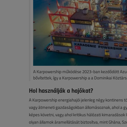
A Karpowership működése 2023-ban kezdődött Azu
bővítettek, így a Karpowership a a Dominikai Köztár
Hol használják a hajókat?
A Karpowership energiahajói jelenleg négy kontinens t
vagy átmeneti gazdaságokban állomásoznak, ahol a gyo
képes követni, vagy ahol kritikus hálózati kimaradások l
olyan államok áramellátását biztosítva, mint Ghána, S