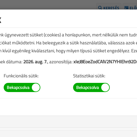
KERESÉS
ELŐ
k
H
unk úgynevezett sütiket (cookies) a honlapunkon, mert nélkülük nem tud
kciókat működtetni. Ha beleegyezik a sütik használatába, válassza azok
n kívül egyénileg kiválasztani, hogy milyen típusú sütiket engedélyez. E
tének dátuma:
2026. aug. 7.
, azonosítója:
xIeJ8EoeZodCAlV2N7YHIEhn92
Funkcionális sütik:
Statisztikai sütik:
E
TARTALOM