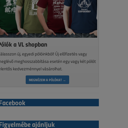
Pólók a VL shopban
álasszon új, egyedi pólóinkból! Új előfizetés vagy
eglévő meghosszabbítása esetén egy vagy két pólót
elentős kedvezménnyel vásárolhat.
MEGNÉZEM A PÓLÓKAT →
Facebook
Figyelmébe ajánljuk