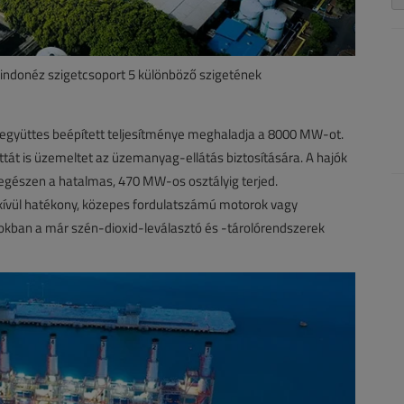
indonéz szigetcsoport 5 különböző szigetének
ek együttes beépített teljesítménye meghaladja a 8000 MW-ot.
lottát is üzemeltet az üzemanyag-ellátás biztosítására. A hajók
 egészen a hatalmas, 470 MW-os osztályig terjed.
ívül hatékony, közepes fordulatszámú motorok vagy
sokban a már szén-dioxid-leválasztó és -tárolórendszerek