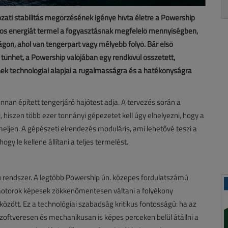
zati stabilitás megőrzésének igénye hívta életre a Powership
lamos energiát termel a fogyasztásnak megfelelő mennyiségben,
ágon, ahol van tengerpart vagy mélyebb folyó. Bár első
tűnhet, a Powership valójában egy rendkívül összetett,
ek technológiai alapjai a rugalmasságra és a hatékonyságra
onnan épített tengerjáró hajótest adja. A tervezés során a
ti, hiszen több ezer tonnányi gépezetet kell úgy elhelyezni, hogy a
eljen. A gépészeti elrendezés moduláris, ami lehetővé teszi a
ogy le kellene állítani a teljes termelést.
 rendszer. A legtöbb Powership ún. közepes fordulatszámú
 motorok képesek zökkenőmentesen váltani a folyékony
között. Ez a technológiai szabadság kritikus fontosságú: ha az
szoftveresen és mechanikusan is képes perceken belül átállni a