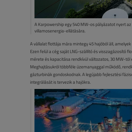
A Karpowership egy 540 MW-os pályázatot nyert az 
villamosenergia-ellátására.
A vállalat flottája mára mintegy 45 hajóból áll, amely
Ezen felül a cég saját LNG-szállító és visszagázosító f
mérete és kapacitása rendkívül változatos, 30 MW-tól
Meghajtásukról többféle üzemanyaggal működő, rendk
gázturbinák gondoskodnak. A legújabb fejlesztési fázi
integrálását is tervezik a hajókra.