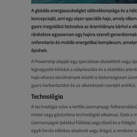
A globális energiaszükséglet változékonysága és a háló
koncepcióját, ami egy olyan speciális hajó, amely vil
gyors megoldást biztosítva az áramhiányra bárhol a vil
ránézésre egyszerűen egy hajóra szerelt generátornak 
önfenntartó és mobilis energetikai komplexum, amelyn
épülnek.
A Powership alapját egy speciálisan átalakított vagy új
legnagyobb kihívást a súlyelosztás és a stabilitás jelen
hajó viharos körülmények között is biztonságosan üzem
gyors karbantartást és az alkatrészek cseréjét anélkül, h
Technológia
A technológia szíve a kettős üzemanyag-felhasználású
motor vagy gázturbina technológiát alkalmaz. Ezek a
üzemanyagok (például fűtőolaj vagy dízel) és a földgáz 
egyik forrás ellátása akadozik vagy drágul, a rendszer 