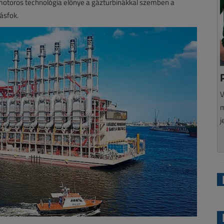
motoros technológia előnye a gázturbinákkal szemben a
ásfok.
V
m
j