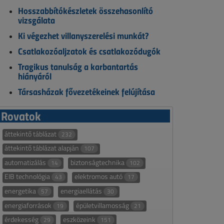
Hosszabbítókészletek összehasonlító
vizsgálata
Ki végezhet villanyszerelési munkát?
Csatlakozóaljzatok és csatlakozódugók
Tragikus tanulság a karbantartás
hiányáról
Társasházak fővezetékeinek felújítása
Rovatok
áttekintő táblázat
232
áttekintő táblázat alapján
107
automatizálás
biztonságtechnika
14
102
EIB technológia
elektromos autó
43
17
energetika
energiaellátás
57
30
energiaforrások
épületvillamosság
19
21
érdekesség
eszközeink
29
151