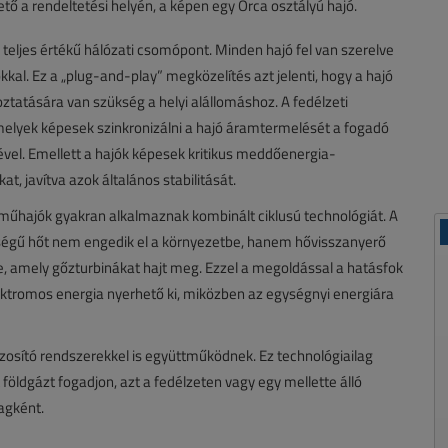
ő a rendeltetési helyén, a képen egy Orca osztályú hajó.
ljes értékű hálózati csomópont. Minden hajó fel van szerelve
kal. Ez a „plug-and-play” megközelítés azt jelenti, hogy a hajó
ztatására van szükség a helyi alállomáshoz. A fedélzeti
melyek képesek szinkronizálni a hajó áramtermelését a fogadó
ével. Emellett a hajók képesek kritikus meddőenergia-
t, javítva azok általános stabilitását.
űhajók gyakran alkalmaznak kombinált ciklusú technológiát. A
gű hőt nem engedik el a környezetbe, hanem hővisszanyerő
e, amely gőzturbinákat hajt meg. Ezzel a megoldással a hatásfok
ektromos energia nyerhető ki, miközben az egységnyi energiára
osító rendszerekkel is együttműködnek. Ez technológiailag
 földgázt fogadjon, azt a fedélzeten vagy egy mellette álló
agként.