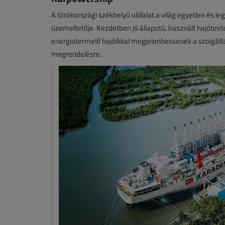
A törökországi székhelyű vállalat a világ egyetlen és l
üzemeltetője. Kezdetben jó állapotú, használt hajótes
energiatermelő hajóikkal megjelenhessenek a szolgáltat
megrendelésre.