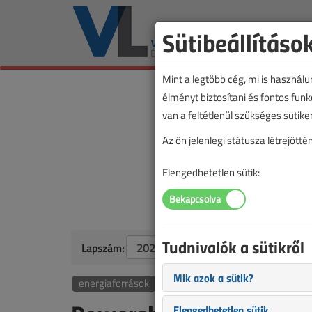
Sütibeállításo
Mint a legtöbb cég, mi is használ
élményt biztosítani és fontos fun
van a feltétlenül szükséges sütike
Az ön jelenlegi státusza létrejöt
Elengedhetetlen sütik:
Tudnivalók a sütikről
Lapszám:
Mik azok a sütik?
energiaforrások
Elengedhetetlen sütik