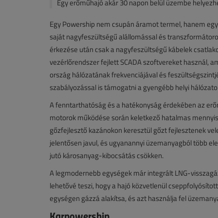
Egy erőműhajó akár 30 napon belül üzembe helyezhet
Egy Powership nem csupán áramot termel, hanem egy te
saját nagyfeszültségű alállomással és transzformátorok
érkezése után csak a nagyfeszültségű kábelek csatlako
vezérlőrendszer fejlett SCADA szoftvereket használ, a
ország hálózatának frekvenciájával és feszültségszintj
szabályozással is támogatni a gyengébb helyi hálózatoka
A fenntarthatóság és a hatékonyság érdekében az erőm
motorok működése során keletkező hatalmas mennyisé
gőzfejlesztő kazánokon keresztül gőzt fejlesztenek vel
jelentősen javul, és ugyanannyi üzemanyagból több el
jutó károsanyag-kibocsátás csökken.
A legmodernebb egységek már integrált LNG-visszagáz
lehetővé teszi, hogy a hajó közvetlenül cseppfolyósított
egységen gázzá alakítsa, és azt használja fel üzemany
Karpowership