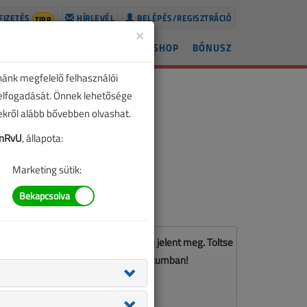
FIZETÉS
HÍRLEVÉL
BELÉPÉS/REGISZTRÁCIÓ
TIPP
×
ÍREK
LAPSZÁMOK
BLOG
SHOP
BÓNUSZ
nánk megfelelő felhasználói
 elfogadását. Önnek lehetősége
zekről alább bővebben olvashat.
DnRvU
, állapota:
Marketing sütik:
z a cikk a VL 2026. júniusi számában jelent meg. Töltse
le a lapszámot PDF formátumban!
LETÖLTÉS