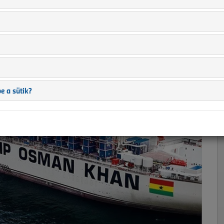
jó
e a sütik?