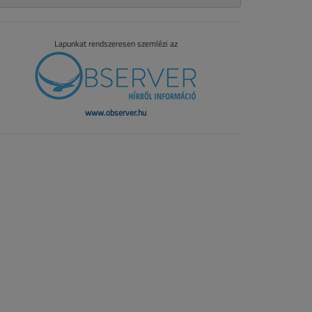
Lapunkat rendszeresen szemlézi az
www.observer.hu