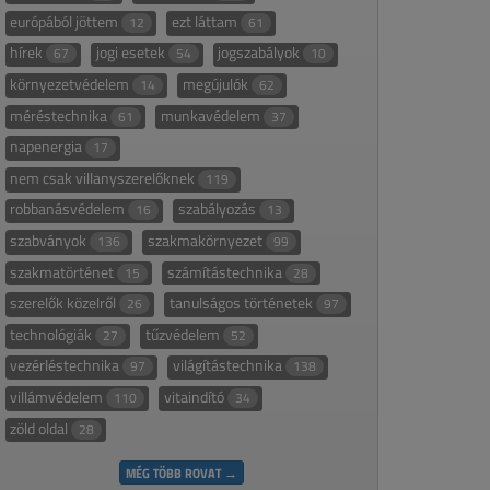
európából jöttem
ezt láttam
12
61
hírek
jogi esetek
jogszabályok
67
54
10
környezetvédelem
megújulók
14
62
méréstechnika
munkavédelem
61
37
napenergia
17
nem csak villanyszerelőknek
119
robbanásvédelem
szabályozás
16
13
szabványok
szakmakörnyezet
136
99
szakmatörténet
számítástechnika
15
28
szerelők közelről
tanulságos történetek
26
97
technológiák
tűzvédelem
27
52
vezérléstechnika
világítástechnika
97
138
villámvédelem
vitaindító
110
34
zöld oldal
28
MÉG TÖBB ROVAT →