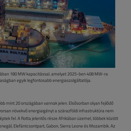
ában 180 MW kapacitással, amelyet 2025-ben 408 MW-ra
saságban egyik legfontosabb energiaszolgáltatója.
öbb mint 20 országában vannak jelen. Elsősorban olyan fejlődő
rsan növekvő energiaigényt a szárazföldi infrastruktúra nem
éptek fel. A flotta jelentős része Afrikában üzemel, többek között
zenegál, Elefántcsontpart, Gabon, Sierra Leone és Mozambik. Az