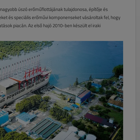
egnagyobb úszó erőműflottájának tulajdonosa, építője és
teket és speciális erőművi komponenseket vásároltak fel, hogy
ások piacán. Az első hajó 2010-ben készült el iraki