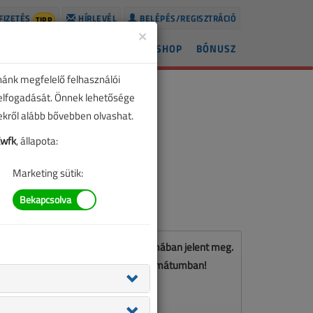
FIZETÉS
HÍRLEVÉL
BELÉPÉS/REGISZTRÁCIÓ
TIPP
×
ÍREK
LAPSZÁMOK
BLOG
SHOP
BÓNUSZ
nánk megfelelő felhasználói
 elfogadását. Önnek lehetősége
zekről alább bővebben olvashat.
Xwfk
, állapota:
Marketing sütik:
Ez a cikk a VL 2023. novemberi számában jelent meg.
Töltse le a lapszámot PDF formátumban!
LETÖLTÉS