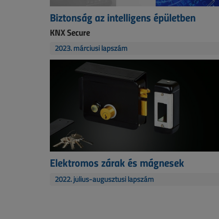
Biztonság az intelligens épületben
KNX Secure
2023. márciusi lapszám
Elektromos zárak és mágnesek
2022. július-augusztusi lapszám