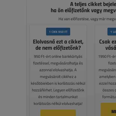
A teljes cikket bejel
ha ön előfizetőnk vagy megv
Ha van előfizetése, vagy már megvá
1 CIKK 950 FT
1 L
Elolvasná ezt a cikket,
Csak e
de nem előfizetőnk?
vásá
950 Ft-ért online bankkártyás
1950 Ft-ér
fizetéssel, megvásárolhatja és
fize
azonnal elolvashatja. A
megvásáro
megvásárolt cikkhez a
amelyben e
későbbiekben is korlátozás nélkül
ezzel hoz
hozzáférhet. Legyen előfizetőnk
összes 
és minden tartalmunkat
formátum
korlátozás nélkül elolvashatja!
M