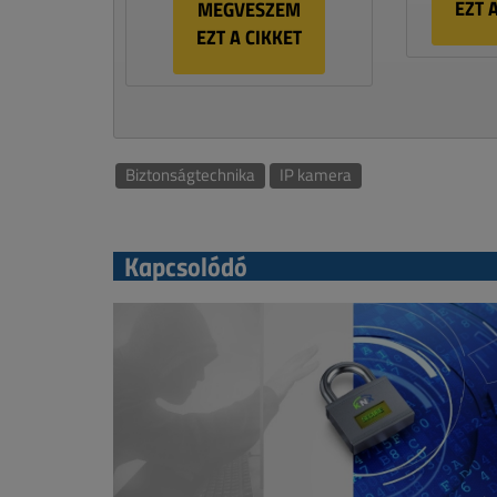
EZT 
MEGVESZEM
EZT A CIKKET
Biztonságtechnika
IP kamera
Kapcsolódó