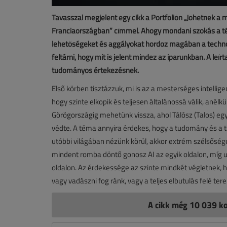
Tavasszal megjelent egy cikk a Portfólión „Jöhetnek a
Franciaországban” címmel. Ahogy mondani szokás a tém
lehetőségeket és aggályokat hordoz magában a technol
feltárni, hogy mit is jelent mindez az iparunkban. A leí
tudományos értekezésnek.
Első körben tisztázzuk, mi is az a mesterséges intellig
hogy szinte elkopik és teljesen általánossá válik, anélkü
Görögországig mehetünk vissza, ahol Tálósz (Talos) e
védte. A téma annyira érdekes, hogy a tudomány és a
utóbbi világában nézünk körül, akkor extrém szélsőség
mindent romba döntő gonosz AI az egyik oldalon, míg u
oldalon. Az érdekessége az szinte mindkét végletnek,
vagy vadászni fog ránk, vagy a teljes elbutulás felé terel
A cikk még 10 039 ka