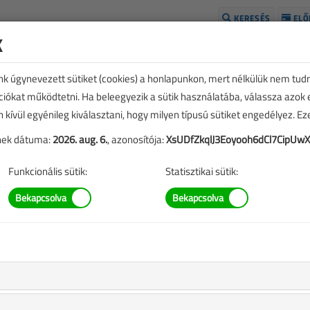
KERESÉS
ELŐ
k
H
unk úgynevezett sütiket (cookies) a honlapunkon, mert nélkülük nem tud
kciókat működtetni. Ha beleegyezik a sütik használatába, válassza azok
n kívül egyénileg kiválasztani, hogy milyen típusú sütiket engedélyez. E
tének dátuma:
2026. aug. 6.
, azonosítója:
XsUDfZkqlJ3Eoyooh6dCl7CipUw
Funkcionális sütik:
Statisztikai sütik:
TARTALOM