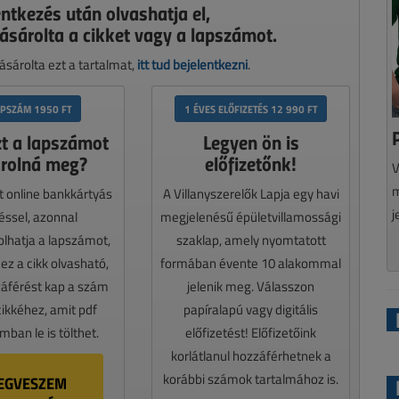
entkezés után olvashatja el,
ásárolta a cikket vagy a lapszámot.
sárolta ezt a tartalmat,
itt tud bejelentkezni
.
APSZÁM 1950 FT
1 ÉVES ELŐFIZETÉS 12 990 FT
zt a lapszámot
Legyen ön is
rolná meg?
előfizetőnk!
V
m
t online bankkártyás
A Villanyszerelők Lapja egy havi
j
téssel, azonnal
megjelenésű épületvillamossági
lhatja a lapszámot,
szaklap, amely nyomtatott
z a cikk olvasható,
formában évente 10 alakommal
záférést kap a szám
jelenik meg. Válasszon
cikkéhez, amit pdf
papíralapú vagy digitális
ban le is tölthet.
előfizetést! Előfizetőink
korlátlanul hozzáférhetnek a
korábbi számok tartalmához is.
EGVESZEM