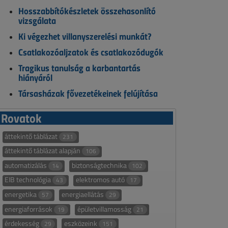
Hosszabbítókészletek összehasonlító
vizsgálata
Ki végezhet villanyszerelési munkát?
Csatlakozóaljzatok és csatlakozódugók
Tragikus tanulság a karbantartás
hiányáról
Társasházak fővezetékeinek felújítása
Rovatok
áttekintő táblázat
231
áttekintő táblázat alapján
106
automatizálás
biztonságtechnika
14
102
EIB technológia
elektromos autó
43
17
energetika
energiaellátás
57
29
energiaforrások
épületvillamosság
19
21
érdekesség
eszközeink
29
151