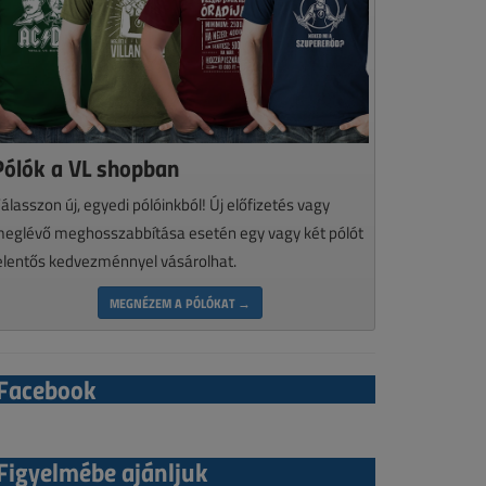
Pólók a VL shopban
álasszon új, egyedi pólóinkból! Új előfizetés vagy
eglévő meghosszabbítása esetén egy vagy két pólót
elentős kedvezménnyel vásárolhat.
MEGNÉZEM A PÓLÓKAT →
Facebook
Figyelmébe ajánljuk