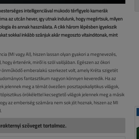
 mesterséges intelligenciával működő térfigyelő kamerák
a az utcán hever, így útnak indulunk, hogy megértsük, milyen
ógia és annak használata. A cikk három lépésben igyekszik
rtakat sokkal inkább szánjuk akár megosztó vitaindítónak, mint
encia (MI vagy AI), hiszen lassan olyan gyakori a megnevezés,
l, hogy értenénk, miről is szól valójában. Egészen az ókori
gy önműködő emberalakú szerkezet volt, amely Kréta szigetét
 tudományos fantasztikum nagyon könnyen keveredik. Ha az
ek jelennek meg a témát övezően: posztapokaliptikus világok,
tópisztikus örökélettel kecsegtető világok jelennek meg a másik
 hogy az emberiség számára nem sok jót hoznak, hiszen az MI
.
rakternyi szöveget tartalmaz.