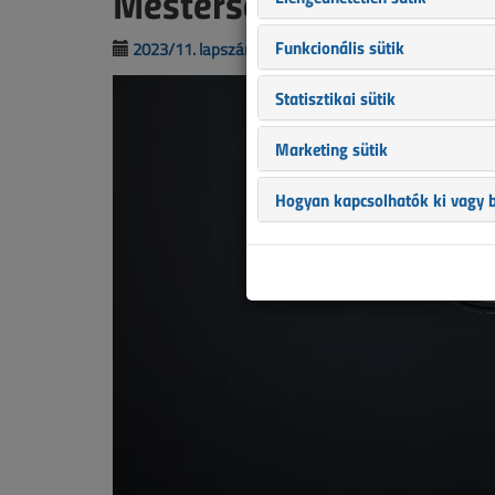
Mesterséges intelligenc
Funkcionális sütik
2023/11. lapszám
|
Szűcs Attila
|
1306 |
Statisztikai sütik
Marketing sütik
Hogyan kapcsolhatók ki vagy b