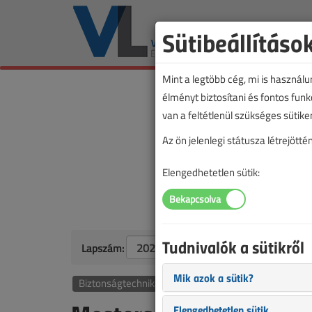
Sütibeállításo
Mint a legtöbb cég, mi is használ
élményt biztosítani és fontos fun
van a feltétlenül szükséges sütike
Az ön jelenlegi státusza létrejöt
Elengedhetetlen sütik:
Tudnivalók a sütikről
Lapszám:
Mik azok a sütik?
Biztonságtechnika
Elengedhetetlen sütik