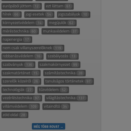
európából jöttem
ezt láttam
12
61
hírek
jogi esetek
jogszabályok
66
54
10
környezetvédelem
megújulók
14
62
méréstechnika
munkavédelem
60
37
napenergia
17
nem csak villanyszerelőknek
119
robbanásvédelem
szabályozás
16
13
szabványok
szakmakörnyezet
136
99
szakmatörténet
számítástechnika
15
28
szerelők közelről
tanulságos történetek
26
97
technológiák
tűzvédelem
27
52
vezérléstechnika
világítástechnika
97
137
villámvédelem
vitaindító
109
34
zöld oldal
28
MÉG TÖBB ROVAT →