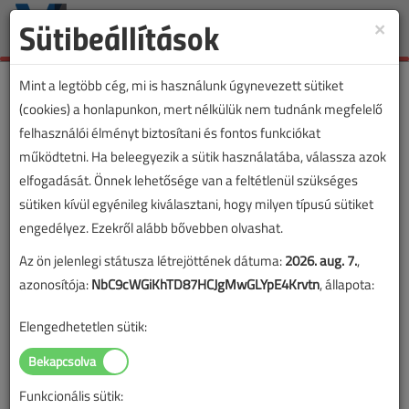
Sütibeállítások
×
Toggle
naviga
Mint a legtöbb cég, mi is használunk úgynevezett sütiket
(cookies) a honlapunkon, mert nélkülük nem tudnánk megfelelő
felhasználói élményt biztosítani és fontos funkciókat
működtetni. Ha beleegyezik a sütik használatába, válassza azok
elfogadását. Önnek lehetősége van a feltétlenül szükséges
sütiken kívül egyénileg kiválasztani, hogy milyen típusú sütiket
engedélyez. Ezekről alább bővebben olvashat.
Az ön jelenlegi státusza létrejöttének dátuma:
2026. aug. 7.
,
azonosítója:
NbC9cWGiKhTD87HCJgMwGLYpE4Krvtn
, állapota:
Elengedhetetlen sütik:
Funkcionális sütik:
Lapszám: