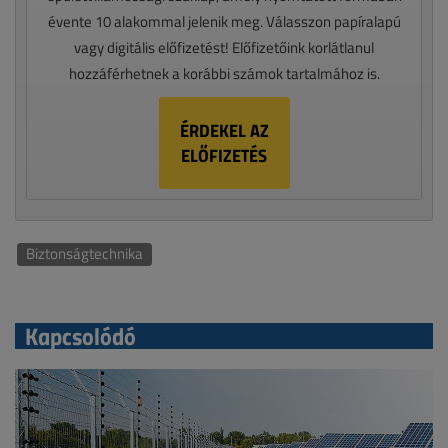
évente 10 alakommal jelenik meg. Válasszon papíralapú
vagy digitális előfizetést! Előfizetőink korlátlanul
hozzáférhetnek a korábbi számok tartalmához is.
ÉRDEKEL AZ
ELŐFIZETÉS
Biztonságtechnika
Kapcsolódó