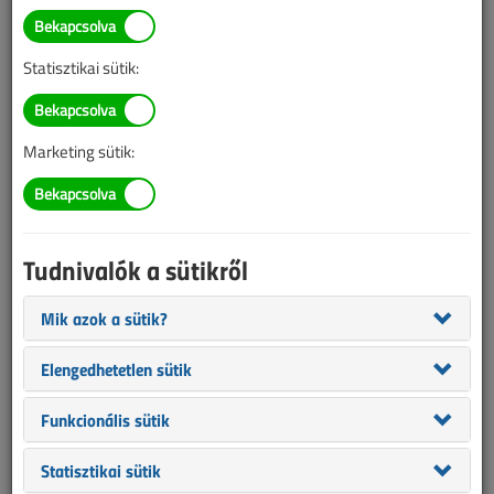
TARTALOM
Statisztikai sütik:
Biztonságtechnika
Eszközeink
Elektromos zárak és
Marketing sütik:
mágnesek
2022/7-8. lapszám
|
Ledneczki László
|
1467 |
Tudnivalók a sütikről
Mik azok a sütik?
Elengedhetetlen sütik
Funkcionális sütik
Statisztikai sütik