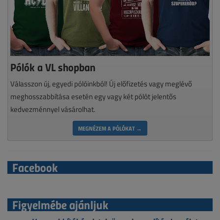
Pólók a VL shopban
Válasszon új, egyedi pólóinkból! Új előfizetés vagy meglévő
meghosszabbítása esetén egy vagy két pólót jelentős
kedvezménnyel vásárolhat.
MEGNÉZEM A PÓLÓKAT →
Facebook
Figyelmébe ajánljuk