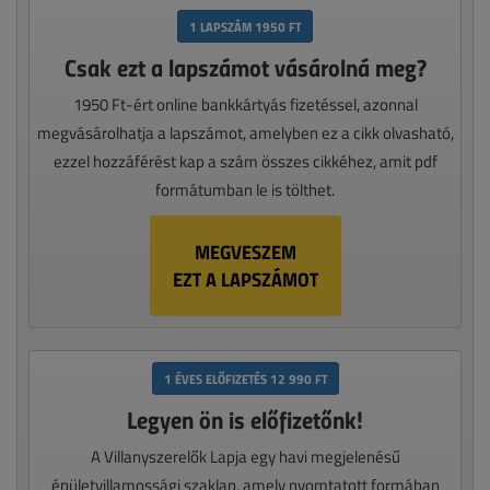
1 LAPSZÁM 1950 FT
Csak ezt a lapszámot vásárolná meg?
1950 Ft-ért online bankkártyás fizetéssel, azonnal
megvásárolhatja a lapszámot, amelyben ez a cikk olvasható,
ezzel hozzáférést kap a szám összes cikkéhez, amit pdf
formátumban le is tölthet.
MEGVESZEM
EZT A LAPSZÁMOT
1 ÉVES ELŐFIZETÉS 12 990 FT
Legyen ön is előfizetőnk!
A Villanyszerelők Lapja egy havi megjelenésű
épületvillamossági szaklap, amely nyomtatott formában