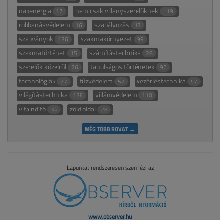
napenergia
nem csak villanyszerelőknek
17
119
robbanásvédelem
szabályozás
16
13
szabványok
szakmakörnyezet
136
99
szakmatörténet
számítástechnika
15
28
szerelők közelről
tanulságos történetek
26
97
technológiák
tűzvédelem
vezérléstechnika
27
52
97
világítástechnika
villámvédelem
138
110
vitaindító
zöld oldal
34
28
MÉG TÖBB ROVAT →
Lapunkat rendszeresen szemlézi az
www.observer.hu