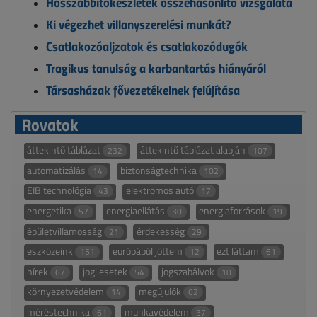
Hosszabbítókészletek összehasonlító vizsgálata
Ki végezhet villanyszerelési munkát?
Csatlakozóaljzatok és csatlakozódugók
Tragikus tanulság a karbantartás hiányáról
Társasházak fővezetékeinek felújítása
Rovatok
áttekintő táblázat
áttekintő táblázat alapján
232
107
automatizálás
biztonságtechnika
14
102
EIB technológia
elektromos autó
43
17
energetika
energiaellátás
energiaforrások
57
30
19
épületvillamosság
érdekesség
21
29
eszközeink
európából jöttem
ezt láttam
151
12
61
hírek
jogi esetek
jogszabályok
67
54
10
környezetvédelem
megújulók
14
62
méréstechnika
munkavédelem
61
37