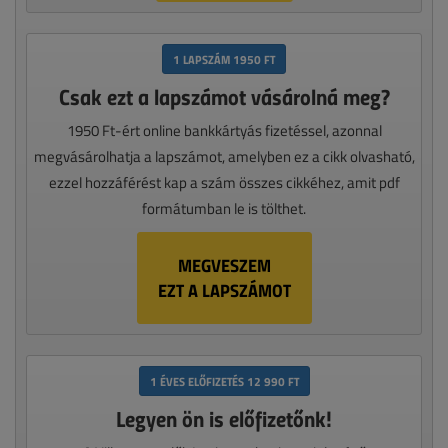
1 LAPSZÁM 1950 FT
Csak ezt a lapszámot vásárolná meg?
1950 Ft-ért online bankkártyás fizetéssel, azonnal
megvásárolhatja a lapszámot, amelyben ez a cikk olvasható,
ezzel hozzáférést kap a szám összes cikkéhez, amit pdf
formátumban le is tölthet.
MEGVESZEM
EZT A LAPSZÁMOT
1 ÉVES ELŐFIZETÉS 12 990 FT
Legyen ön is előfizetőnk!