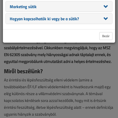
Marketing sütik
Hogyan kapcsolhatók ki vagy be a sütik?
A norma szerinti villámvédelem kapcsán egyre többször
találkozhatunk a veszélyes érintési és lépésfeszültség elleni
Bezár
védelem téves – vagy legalábbis megkérdőjelezhető –
szabályértelmezésével. Cikkünkben megvizsgáljuk, hogy az MSZ
EN 62305 szabvány mely hiányosságai adnak táptalajt ennek, és
egyúttal megpróbálunk útmutatást adni a helyes értelmezéshez.
Miről beszélünk?
Az érintési és lépésfeszültség elleni védelem (amire a
továbbiakban ÉF/LF elleni védelemként is hivatkozunk majd) egy
elég különös része a villámvédelmi szabványnak. A témával
kapcsolatos kérdések sora azzal kezdődik, hogy mit is értsünk
érintési feszültség, illetve lépésfeszültség alatt – ennek definíciója
ugyanis hiányzik a szabványból.