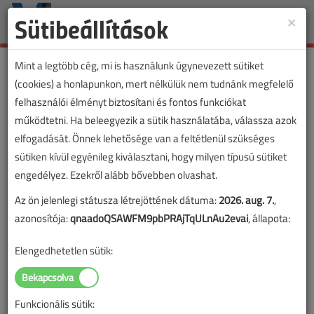
Sütibeállítások
×
Toggle
naviga
Mint a legtöbb cég, mi is használunk úgynevezett sütiket
(cookies) a honlapunkon, mert nélkülük nem tudnánk megfelelő
felhasználói élményt biztosítani és fontos funkciókat
működtetni. Ha beleegyezik a sütik használatába, válassza azok
elfogadását. Önnek lehetősége van a feltétlenül szükséges
sütiken kívül egyénileg kiválasztani, hogy milyen típusú sütiket
engedélyez. Ezekről alább bővebben olvashat.
Az ön jelenlegi státusza létrejöttének dátuma:
2026. aug. 7.
,
azonosítója:
qnaadoQSAWFM9pbPRAjTqULnAu2evai
, állapota:
Elengedhetetlen sütik:
Funkcionális sütik:
Lapszám: