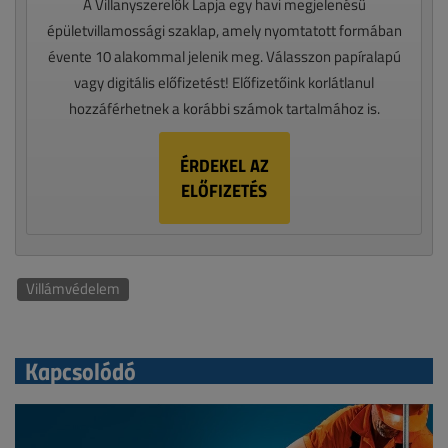
A Villanyszerelők Lapja egy havi megjelenésű
épületvillamossági szaklap, amely nyomtatott formában
évente 10 alakommal jelenik meg. Válasszon papíralapú
vagy digitális előfizetést! Előfizetőink korlátlanul
hozzáférhetnek a korábbi számok tartalmához is.
ÉRDEKEL AZ
ELŐFIZETÉS
Villámvédelem
Kapcsolódó