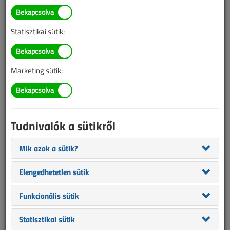
TARTALOM
Statisztikai sütik:
Villámvédelem
Az érintési és
Marketing sütik:
lépésfeszültség elleni
vedelemről
Tudnivalók a sütikről
2022/1-2. lapszám
|
Kruppa Attila
|
4451 |
Mik azok a sütik?
Elengedhetetlen sütik
Funkcionális sütik
Statisztikai sütik