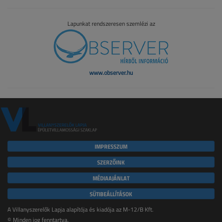
Lapunkat rendszeresen szemlézi az
www.observer.hu
IMPRESSZUM
SZERZŐINK
MÉDIAAJÁNLAT
SÜTIBEÁLLÍTÁSOK
A Villanyszerelők Lapja alapítója és kiadója az M-12/B Kft.
© Minden jog fenntartva.