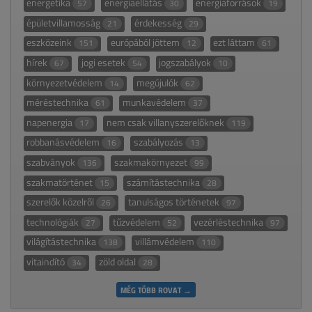
energetika
energiaellátás
energiaforrások
57
30
19
épületvillamosság
érdekesség
21
29
eszközeink
európából jöttem
ezt láttam
151
12
61
hírek
jogi esetek
jogszabályok
67
54
10
környezetvédelem
megújulók
14
62
méréstechnika
munkavédelem
61
37
napenergia
nem csak villanyszerelőknek
17
119
robbanásvédelem
szabályozás
16
13
szabványok
szakmakörnyezet
136
99
szakmatörténet
számítástechnika
15
28
szerelők közelről
tanulságos történetek
26
97
technológiák
tűzvédelem
vezérléstechnika
27
52
97
világítástechnika
villámvédelem
138
110
vitaindító
zöld oldal
34
28
MÉG TÖBB ROVAT →