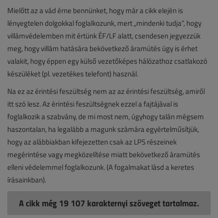
Mielőtt az a vád érne bennünket, hogy már a cikk elején is
lényegtelen dolgokkal foglalkozunk, mert „mindenki tudja”, hogy
villámvédelemben mit értünk ÉF/LF alatt, csendesen jegyezzük
meg, hogy villám hatására bekövetkező áramütés úgy is érhet
valakit, hogy éppen egy külső vezetőképes hálózathoz csatlakozó
készüléket (pl. vezetékes telefont) használ.
Na ez az érintési feszültség nem az az érintési feszültség, amiről
itt szó lesz. Az érintési feszültségnek ezzel a fajtájával is
foglalkozik a szabvány, de mi most nem, úgyhogy talán mégsem
haszontalan, ha legalább a magunk számára egyértelműsítjük,
hogy az alábbiakban kifejezetten csak az LPS részeinek
megérintése vagy megközelítése miatt bekövetkező áramütés
elleni védelemmel foglalkozunk. (A fogalmakat lásd a keretes
írásainkban).
A cikk még 19 107 karakternyi szöveget tartalmaz.