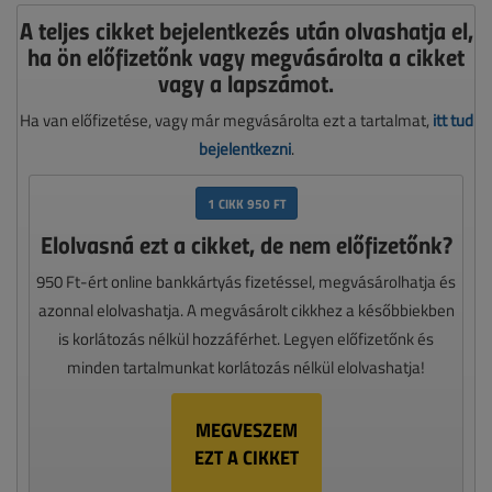
A teljes cikket bejelentkezés után olvashatja el,
ha ön előfizetőnk vagy megvásárolta a cikket
vagy a lapszámot.
Ha van előfizetése, vagy már megvásárolta ezt a tartalmat,
itt tud
bejelentkezni
.
1 CIKK 950 FT
Elolvasná ezt a cikket, de nem előfizetőnk?
950 Ft-ért online bankkártyás fizetéssel, megvásárolhatja és
azonnal elolvashatja. A megvásárolt cikkhez a későbbiekben
is korlátozás nélkül hozzáférhet. Legyen előfizetőnk és
minden tartalmunkat korlátozás nélkül elolvashatja!
MEGVESZEM
EZT A CIKKET