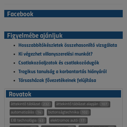
Facebook
Figyelmébe ajánljuk
Hosszabbítókészletek összehasonlító vizsgálata
Ki végezhet villanyszerelési munkát?
Csatlakozóaljzatok és csatlakozódugók
Tragikus tanulság a karbantartás hiányáról
Társasházak fővezetékeinek felújítása
Rovatok
áttekintő táblázat
áttekintő táblázat alapján
232
107
automatizálás
biztonságtechnika
14
102
EIB technológia
elektromos autó
43
17