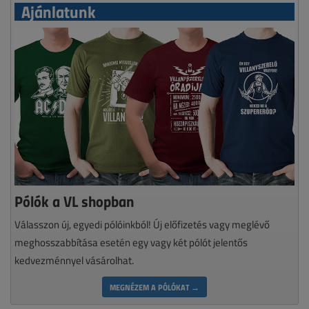
Ajánlatunk
Pólók a VL shopban
Válasszon új, egyedi pólóinkból! Új előfizetés vagy meglévő
meghosszabbítása esetén egy vagy két pólót jelentős
kedvezménnyel vásárolhat.
MEGNÉZEM A PÓLÓKAT →