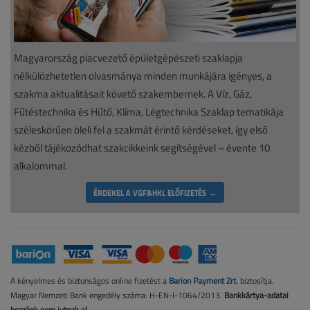
Magyarország piacvezető épületgépészeti szaklapja
nélkülözhetetlen olvasmánya minden munkájára igényes, a
szakma aktualitásait követő szakembernek. A Víz, Gáz,
Fűtéstechnika és Hűtő, Klíma, Légtechnika Szaklap tematikája
széleskörűen öleli fel a szakmát érintő kérdéseket, így első
kézből tájékozódhat szakcikkeink segítségével – évente 10
alkalommal.
ÉRDEKEL A VGF&HKL ELŐFIZETÉS →
A kényelmes és biztonságos online fizetést a
Barion Payment Zrt.
biztosítja.
Magyar Nemzeti Bank engedély száma: H-EN-I-1064/2013.
Bankkártya-adatai
hozzánk nem jutnak el.