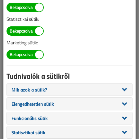
BELÉPÉS/REGISZTRÁCIÓ
Statisztikai sütik:
Tudnivalók az online cikkvásárlásról
Marketing sütik:
Van más mód ahhoz, hogy hozzáférjek egy cikkhez?
A megvásárolt cikket megkapom nyomtatott formában
is?
Tudnivalók a sütikről
Meddig érvényes a hozzáférés a megvásárolt cikkhez?
Mik azok a sütik?
VL előfizetés
Elengedhetetlen sütik
Funkcionális sütik
Statisztikai sütik