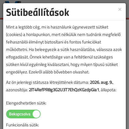
Sütibeállítások
×
Toggle
naviga
Mint a legtöbb cég, mi is használunk úgynevezett sütiket
(cookies) a honlapunkon, mert nélkülük nem tudnánk megfelelő
felhasználói élményt biztosítani és fontos funkciókat
VL cikkvásárlás
működtetni. Ha beleegyezik a sütik használatába, válassza azok
elfogadását. Önnek lehetősége van a feltétlenül szükséges
Az érintési és lépésfeszültség elleni
sütiken kívül egyénileg kiválasztani, hogy milyen típusú sütiket
vedelemről című cikk vásárlása
engedélyez. Ezekről alább bővebben olvashat.
Az ön jelenlegi státusza létrejöttének dátuma:
2026. aug. 9.
,
A vásárlással korlátlan hozzáférést kap a cikkhez, ami a
azonosítója:
2lT4RefPR8g3G2U3T7EhQzKGzdpGia1
, állapota:
sikeres online elektronikus fizetést követően azonnal
aktiválódik. A hozzáférése nem évül el.
Elengedhetetlen sütik:
A rendeléshez kérjük, lépjen be!
Illetve, ha még nem tette meg, kérjük, regisztráljon!
Funkcionális sütik: