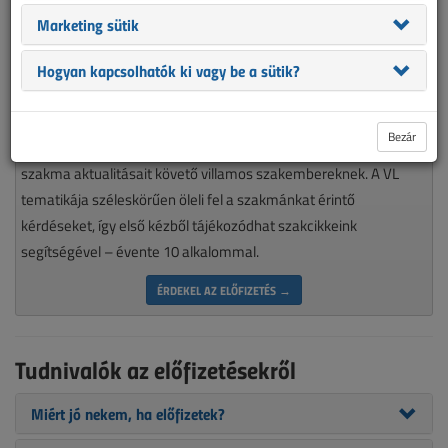
Marketing sütik
Hogyan kapcsolhatók ki vagy be a sütik?
Magyarország piacvezető épületvillamossági szaklapja
Bezár
nélkülözhetetlen olvasmánya minden munkájára igényes, a
szakma aktualitásait követő villamos szakembereknek. A VL
tematikája széleskörűen öleli fel a szakmánkat érintő
kérdéseket, így első kézből tájékozódhat szakcikkeink
segítségével – évente 10 alkalommal.
ÉRDEKEL AZ ELŐFIZETÉS →
Tudnivalók az előfizetésekről
Miért jó nekem, ha előfizetek?