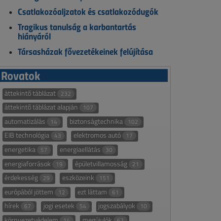
Csatlakozóaljzatok és csatlakozódugók
Tragikus tanulság a karbantartás
hiányáról
Társasházak fővezetékeinek felújítása
Rovatok
áttekintő táblázat
232
áttekintő táblázat alapján
107
automatizálás
biztonságtechnika
14
102
EIB technológia
elektromos autó
43
17
energetika
energiaellátás
57
30
energiaforrások
épületvillamosság
19
21
érdekesség
eszközeink
29
151
európából jöttem
ezt láttam
12
61
hírek
jogi esetek
jogszabályok
67
54
10
környezetvédelem
megújulók
14
62