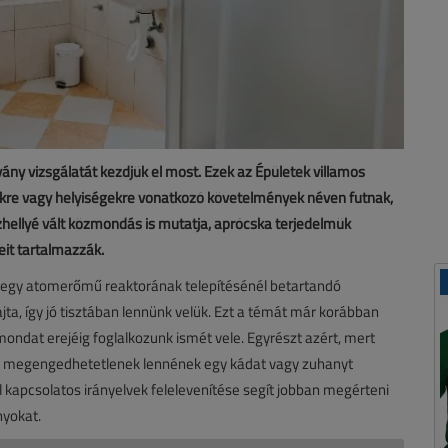
bvány vizsgálatát kezdjük el most. Ezek az Épületek villamos
kre vagy helyiségekre vonatkozó követelmények néven futnak,
zhellyé vált közmondás is mutatja, aprócska terjedelmük
it tartalmazzák.
k egy atomerőmű reaktorának telepítésénél betartandó
ta, így jó tisztában lennünk velük. Ezt a témát már korábban
mondat erejéig foglalkozunk ismét vele. Egyrészt azért, mert
ek megengedhetetlenek lennének egy kádat vagy zuhanyt
 kapcsolatos irányelvek felelevenítése segít jobban megérteni
nyokat.