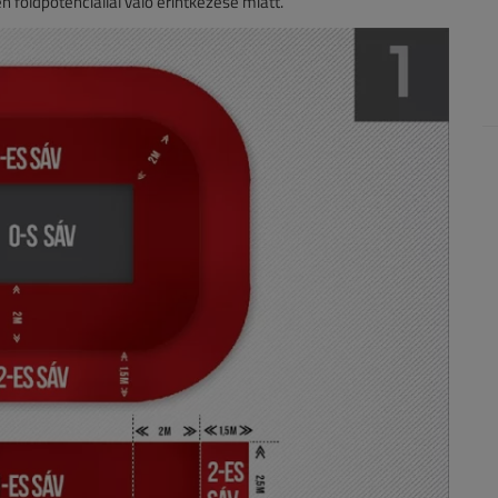
en földpotenciállal való érintkezése miatt.