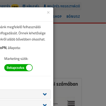
FIZETÉS
HÍRLEVÉL
BELÉPÉS/REGISZTRÁCIÓ
TIPP
×
ÍREK
LAPSZÁMOK
BLOG
SHOP
BÓNUSZ
nánk megfelelő felhasználói
 elfogadását. Önnek lehetősége
zekről alább bővebben olvashat.
roPN
, állapota:
Marketing sütik:
Ez a cikk a VL 2014. májusi számában
jelent meg.