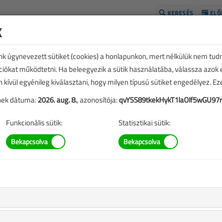
KERESÉS
ELŐ
k
H
unk úgynevezett sütiket (cookies) a honlapunkon, mert nélkülük nem tud
kciókat működtetni. Ha beleegyezik a sütik használatába, válassza azok
n kívül egyénileg kiválasztani, hogy milyen típusú sütiket engedélyez. E
tének dátuma:
2026. aug. 8.
, azonosítója:
qvYSS89tkekHykT1laOlf5wGU97
Funkcionális sütik:
Statisztikai sütik:
TARTALOM