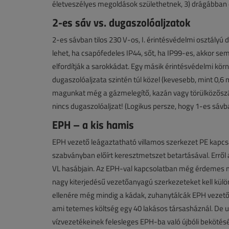
életveszélyes megoldások születhetnek, 3) drágábban é
2-es sáv vs. dugaszolóaljzatok
2-es sávban tilos 230 V-os, I. érintésvédelmi osztályú d
lehet, ha csapófedeles IP44, sőt, ha IP99-es, akkor se
elfordítják a sarokkádat. Egy másik érintésvédelmi kö
dugaszolóaljzata szintén túl közel (kevesebb, mint 0,
magunkat még a gázmelegítő, kazán vagy törülközőszárí
nincs dugaszolóaljzat! (Logikus persze, hogy 1-es sávb
EPH – a kis hamis
EPH vezető leágaztatható villamos szerkezet PE kapcsáró
szabványban előírt keresztmetszet betartásával. Erről
VL hasábjain. Az EPH-val kapcsolatban még érdemes m
nagy kiterjedésű vezetőanyagú szerkezeteket kell kül
ellenére még mindig a kádak, zuhanytálcák EPH vezető
ami tetemes költség egy 40 lakásos társasháznál. De 
vízvezetékeinek felesleges EPH-ba való újbóli bekötésé