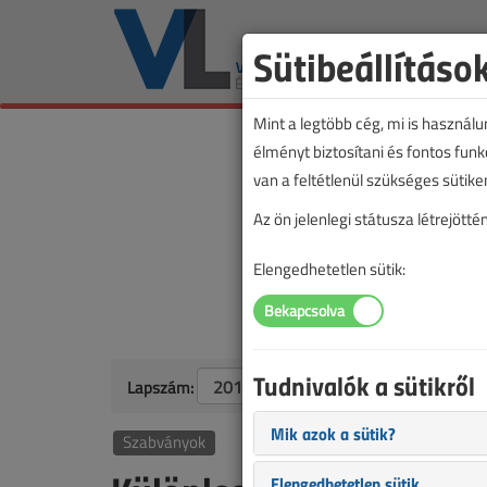
Sütibeállításo
Mint a legtöbb cég, mi is használ
élményt biztosítani és fontos fun
van a feltétlenül szükséges sütike
Az ön jelenlegi státusza létrejöt
Elengedhetetlen sütik:
Tudnivalók a sütikről
Lapszám:
Mik azok a sütik?
Szabványok
Elengedhetetlen sütik