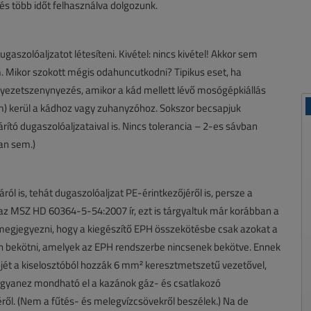
s több időt felhasználva dolgozunk.
ugaszolóaljzatot létesíteni. Kivétel: nincs kivétel! Akkor sem
m. Mikor szokott mégis odahuncutkodni? Tipikus eset, ha
rnyezetszenynyezés, amikor a kád mellett lévő mosógépkiállás
6 m) kerül a kádhoz vagy zuhanyzóhoz. Sokszor becsapjuk
tó dugaszolóaljzataival is. Nincs tolerancia – 2-es sávban
an sem.)
l is, tehát dugaszolóaljzat PE-érintkezőjéről is, persze a
 az MSZ HD 60364-5-54:2007 ír, ezt is tárgyaltuk már korábban a
egjegyezni, hogy a kiegészítő EPH összekötésbe csak azokat a
ön bekötni, amelyek az EPH rendszerbe nincsenek bekötve. Ennek
jét a kiselosztóból hozzák 6 mm² keresztmetszetű vezetővel,
ugyanez mondható el a kazánok gáz- és csatlakozó
ről. (Nem a fűtés- és melegvízcsövekről beszélek.) Na de