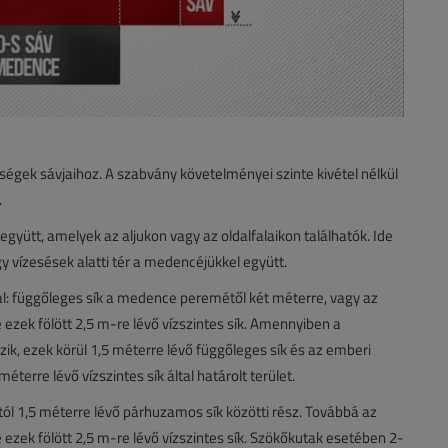
égek sávjaihoz. A szabvány követelményei szinte kivétel nélkül
.
együtt, amelyek az aljukon vagy az oldalfalaikon találhatók. Ide
 vízesések alatti tér a medencéjükkel együtt.
kal: függőleges sík a medence peremétől két méterre, vagy az
ve ezek fölött 2,5 m-re lévő vízszintes sík. Amennyiben a
ik, ezek körül 1,5 méterre lévő függőleges sík és az emberi
terre lévő vízszintes sík által határolt terület.
tól 1,5 méterre lévő párhuzamos sík közötti rész. Továbbá az
ve ezek fölött 2,5 m-re lévő vízszintes sík. Szökőkutak esetében 2-