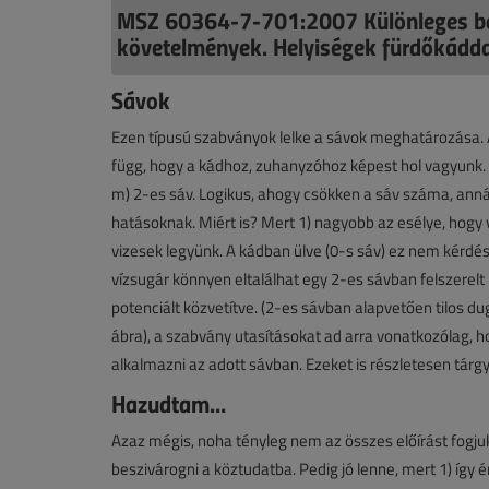
MSZ 60364-7-701:2007 Különleges be
követelmények. Helyiségek fürdőkádda
Sávok
Ezen típusú szabványok lelke a sávok meghatározása.
függ, hogy a kádhoz, zuhanyzóhoz képest hol vagyunk. Be
m) 2-es sáv. Logikus, ahogy csökken a sáv száma, ann
hatásoknak. Miért is? Mert 1) nagyobb az esélye, hogy v
vizesek legyünk. A kádban ülve (0-s sáv) ez nem kérdés
vízsugár könnyen eltalálhat egy 2-es sávban felszere
potenciált közvetítve. (2-es sávban alapvetően tilos du
ábra), a szabvány utasításokat ad arra vonatkozólag, ho
alkalmazni az adott sávban. Ezeket is részletesen tárg
Hazudtam…
Azaz mégis, noha tényleg nem az összes előírást fogjuk
beszivárogni a köztudatba. Pedig jó lenne, mert 1) így é