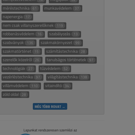
méréstechnika
munkavédelem
61
37
napenergia
17
nem csak villanyszerelőknek
119
robbanásvédelem
szabályozás
16
13
szabványok
szakmakörnyezet
136
99
szakmatörténet
számítástechnika
15
28
szerelők közelről
tanulságos történetek
26
97
technológiák
tűzvédelem
27
52
vezérléstechnika
világítástechnika
97
138
villámvédelem
vitaindító
110
34
zöld oldal
28
MÉG TÖBB ROVAT →
Lapunkat rendszeresen szemlézi az