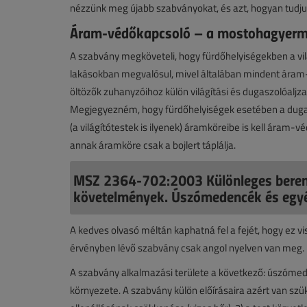
nézzünk meg újabb szabványokat, és azt, hogyan tudj
Áram-védőkapcsoló – a mostohagyer
A szabvány megköveteli, hogy fürdőhelyiségekben a vil
lakásokban megvalósul, mivel általában mindent áram-v
öltözők zuhanyzóihoz külön világítási és dugaszolóalj
Megjegyezném, hogy fürdőhelyiségek esetében a dugasz
(a világítótestek is ilyenek) áramköreibe is kell áram-
annak áramköre csak a bojlert táplálja.
MSZ 2364-702:2003 Különleges beren
követelmények. Úszómedencék és egy
A kedves olvasó méltán kaphatná fel a fejét, hogy ez 
érvényben lévő szabvány csak angol nyelven van meg.
A szabvány alkalmazási területe a következő: úszóm
környezete. A szabvány külön előírásaira azért van szü