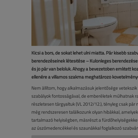
Kicsi a bors, de sokat lehet ülni miatta. Pár kisebb sza
berendezéseinek létesítése – Különleges berendezése
és jó pár van belőlük. Ahogy a bevezetőben említett kö
ellenére a villamos szakma meghatározó követelménye
Nem állítom, hogy alkalmazásuk jelentősége vetekszi
szabályok fontosságával, de emberéletek múlhatnak raj
részletesen tárgyaltuk (VL 2012/12.), tényleg csak pár 
még rendszeresen találkozunk olyan hibákkal, amely
tartalmazó helyiségben, másrészt a fürdőhelyiségekkel
az úszómedencékkel és szaunákkal foglalkozó szabvá