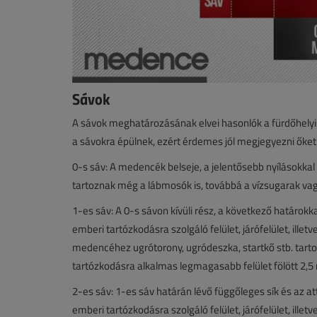
Sávok
A sávok meghatározásának elvei hasonlók a fürdőhelyis
a sávokra épülnek, ezért érdemes jól megjegyezni őket
0-s sáv: A medencék belseje, a jelentősebb nyílásokkal 
tartoznak még a lábmosók is, továbbá a vízsugarak vagy
1-es sáv: A 0-s sávon kívüli rész, a következő határok
emberi tartózkodásra szolgáló felület, járófelület, illet
medencéhez ugrótorony, ugródeszka, startkő stb. tartoz
tartózkodásra alkalmas legmagasabb felület fölött 2,5 mé
2-es sáv: 1-es sáv határán lévő függőleges sík és az at
emberi tartózkodásra szolgáló felület, járófelület, illet