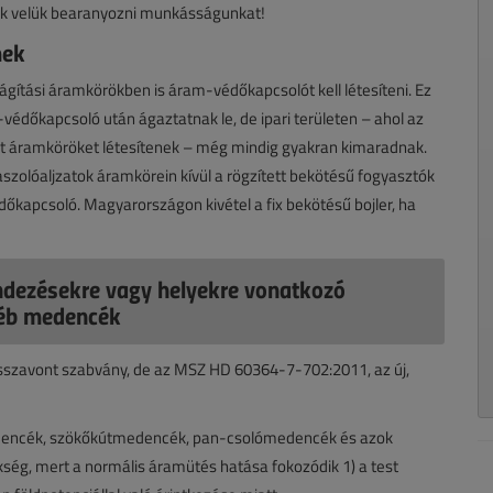
uk velük bearanyozni munkásságunkat!
mek
ágítási áramkörökben is áram-védőkapcsolót kell létesíteni. Ez
édőkapcsoló után ágaztatnak le, de ipari területen – ahol az
zat áramköröket létesítenek – még mindig gyakran kimaradnak.
olóaljzatok áramkörein kívül a rögzített bekötésű fogyasztók
védőkapcsoló. Magyarországon kivétel a fix bekötésű bojler, ha
dezésekre vagy helyekre vonatkozó
éb medencék
visszavont szabvány, de az MSZ HD 60364-7-702:2011, az új,
edencék, szökőkútmedencék, pan-csolómedencék és azok
kség, mert a normális áramütés hatása fokozódik 1) a test