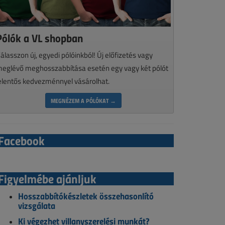
Pólók a VL shopban
álasszon új, egyedi pólóinkból! Új előfizetés vagy
eglévő meghosszabbítása esetén egy vagy két pólót
elentős kedvezménnyel vásárolhat.
MEGNÉZEM A PÓLÓKAT →
Facebook
Figyelmébe ajánljuk
Hosszabbítókészletek összehasonlító
vizsgálata
Ki végezhet villanyszerelési munkát?