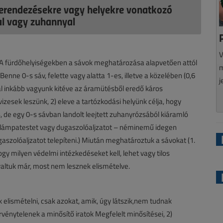
rendezésekre vagy helyekre vonatkozó
l vagy zuhannyal
V
 A fürdőhelyiségekben a sávok meghatározása alapvetően attól
m
nne 0-s sáv, felette vagy alatta 1-es, illetve a közelében (0,6
j
ál inkább vagyunk kitéve az áramütésből eredő káros
izesek leszünk, 2) eleve a tartózkodási helyünk célja, hogy
, de egy 0-s sávban landolt leejtett zuhanyrózsából kiáramló
lt lámpatestet vagy dugaszolóaljzatot – néminemű idegen
gaszolóaljzatot telepíteni.) Miután meghatároztuk a sávokat (1.
gy milyen védelmi intézkedéseket kell, lehet vagy tilos
yaltuk már, most nem lesznek elismételve.
 elismételni, csak azokat, amik, úgy látszik,nem tudnak
rvénytelenek a minősítő iratok Megfelelt minősítései, 2)