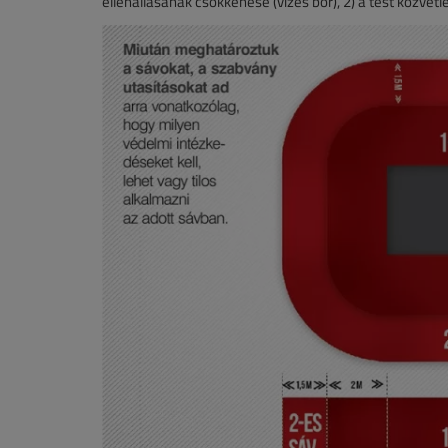
ellenállásának csökkenése (vizes bőr), 2) a test közvetl