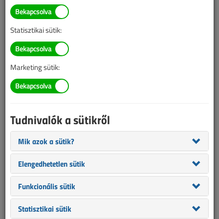
Statisztikai sütik:
Marketing sütik:
Tudnivalók a sütikről
Az előző lapszámban olvasható cikkben azzal foglalkoztunk, hogy
Mik azok a sütik?
a Magyarországon is releváns megújuló termelők (napelem,
szárazföldi szélturbinák, vízerőművek) napjainkban mennyire
Elengedhetetlen sütik
elterjedtek szerte a világban. Ez a cikk azt a kérdést járja körbe,
hogy milyen változások várhatók a közeli (2030-ig) és a távolabbi
Funkcionális sütik
(2050-ig) jövőben.
Statisztikai sütik