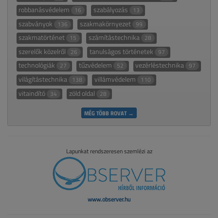
robbanásvédelem
szabályozás
16
13
szabványok
szakmakörnyezet
136
99
szakmatörténet
számítástechnika
15
28
szerelők közelről
tanulságos történetek
26
97
technológiák
tűzvédelem
vezérléstechnika
27
52
97
világítástechnika
villámvédelem
138
110
vitaindító
zöld oldal
34
28
MÉG TÖBB ROVAT →
Lapunkat rendszeresen szemlézi az
www.observer.hu