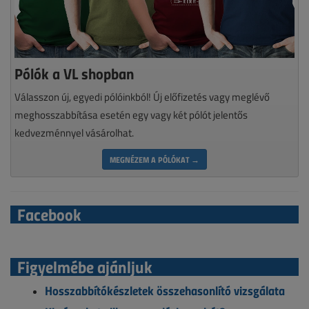
Pólók a VL shopban
Válasszon új, egyedi pólóinkból! Új előfizetés vagy meglévő
meghosszabbítása esetén egy vagy két pólót jelentős
kedvezménnyel vásárolhat.
MEGNÉZEM A PÓLÓKAT →
Facebook
Figyelmébe ajánljuk
Hosszabbítókészletek összehasonlító vizsgálata