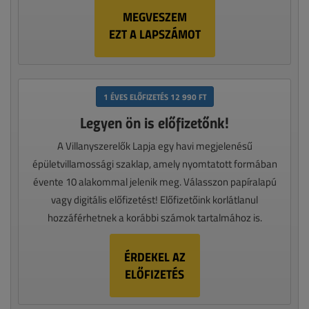
MEGVESZEM
EZT A LAPSZÁMOT
1 ÉVES ELŐFIZETÉS 12 990 FT
Legyen ön is előfizetőnk!
A Villanyszerelők Lapja egy havi megjelenésű
épületvillamossági szaklap, amely nyomtatott formában
évente 10 alakommal jelenik meg. Válasszon papíralapú
vagy digitális előfizetést! Előfizetőink korlátlanul
hozzáférhetnek a korábbi számok tartalmához is.
ÉRDEKEL AZ
ELŐFIZETÉS