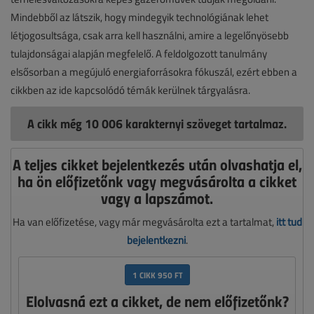
Mindebből az látszik, hogy mindegyik technológiának lehet
létjogosultsága, csak arra kell használni, amire a legelőnyösebb
tulajdonságai alapján megfelelő. A feldolgozott tanulmány
elsősorban a megújuló energiaforrásokra fókuszál, ezért ebben a
cikkben az ide kapcsolódó témák kerülnek tárgyalásra.
A cikk még 10 006 karakternyi szöveget tartalmaz.
A teljes cikket bejelentkezés után olvashatja el,
ha ön előfizetőnk vagy megvásárolta a cikket
vagy a lapszámot.
Ha van előfizetése, vagy már megvásárolta ezt a tartalmat,
itt tud
bejelentkezni
.
1 CIKK 950 FT
Elolvasná ezt a cikket, de nem előfizetőnk?