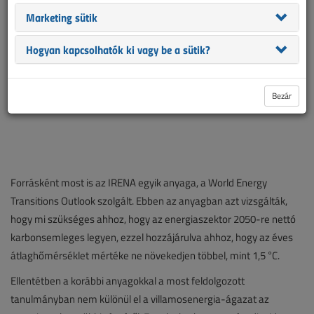
Marketing sütik
Hogyan kapcsolhatók ki vagy be a sütik?
Bezár
Forrásként most is az IRENA egyik anyaga, a World Energy
Transitions Outlook szolgált. Ebben az anyagban azt vizsgálták,
hogy mi szükséges ahhoz, hogy az energiaszektor 2050-re nettó
karbonsemleges legyen, ezzel hozzájárulva ahhoz, hogy az éves
átlaghőmérséklet mértéke ne növekedjen többel, mint 1,5 °C.
Ellentétben a korábbi anyagokkal a most feldolgozott
tanulmányban nem különül el a villamosenergia-ágazat az