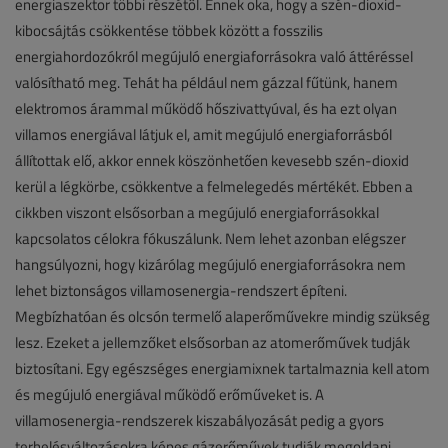
energiaszektor többi részétől. Ennek oka, hogy a szén-dioxid-
kibocsájtás csökkentése többek között a fosszilis
energiahordozókról megújuló energiaforrásokra való áttéréssel
valósítható meg. Tehát ha például nem gázzal fűtünk, hanem
elektromos árammal működő hőszivattyúval, és ha ezt olyan
villamos energiával látjuk el, amit megújuló energiaforrásból
állítottak elő, akkor ennek köszönhetően kevesebb szén-dioxid
kerül a légkörbe, csökkentve a felmelegedés mértékét. Ebben a
cikkben viszont elsősorban a megújuló energiaforrásokkal
kapcsolatos célokra fókuszálunk. Nem lehet azonban elégszer
hangsúlyozni, hogy kizárólag megújuló energiaforrásokra nem
lehet biztonságos villamosenergia-rendszert építeni.
Megbízhatóan és olcsón termelő alaperőművekre mindig szükség
lesz. Ezeket a jellemzőket elsősorban az atomerőművek tudják
biztosítani. Egy egészséges energiamixnek tartalmaznia kell atom
és megújuló energiával működő erőműveket is. A
villamosenergia-rendszerek kiszabályozását pedig a gyors
terhelésváltozásokra képes gázerőművek tudják megoldani.