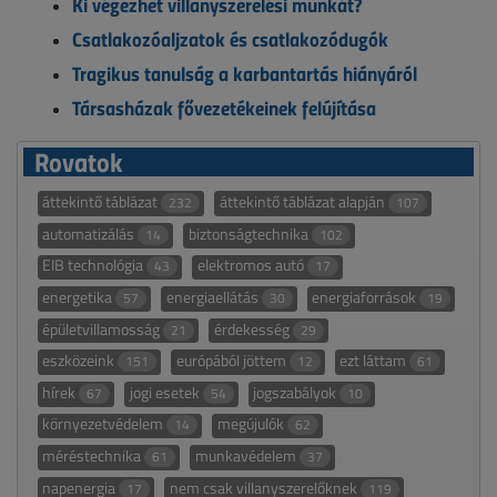
Ki végezhet villanyszerelési munkát?
Csatlakozóaljzatok és csatlakozódugók
Tragikus tanulság a karbantartás hiányáról
Társasházak fővezetékeinek felújítása
Rovatok
áttekintő táblázat
áttekintő táblázat alapján
232
107
automatizálás
biztonságtechnika
14
102
EIB technológia
elektromos autó
43
17
energetika
energiaellátás
energiaforrások
57
30
19
épületvillamosság
érdekesség
21
29
eszközeink
európából jöttem
ezt láttam
151
12
61
hírek
jogi esetek
jogszabályok
67
54
10
környezetvédelem
megújulók
14
62
méréstechnika
munkavédelem
61
37
napenergia
nem csak villanyszerelőknek
17
119