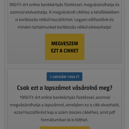
950 Ft-ért online bankkártyás fizetéssel, megvásárolhatja és
azonnal elolvashatja. A megvásárolt cikkhez a későbbiekben
is korlátozás nélkül hozzáférhet. Legyen előfizetőnk és
minden tartalmunkat korlátozás nélkül elolvashatja!
MEGVESZEM
EZT A CIKKET
1 LAPSZÁM 1950 FT
Csak ezt a lapszámot vásárolná meg?
1950 Ft-ért online bankkártyás fizetéssel, azonnal
megvásárolhatja a lapszámot, amelyben ez a cikk olvasható,
ezzel hozzáférést kap a szám összes cikkéhez, amit pdf
formátumban le is tölthet.