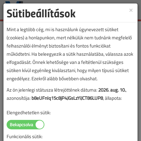
Sütibeállítások
×
Toggle
naviga
Mint a legtöbb cég, mi is használunk úgynevezett sütiket
(cookies) a honlapunkon, mert nélkülük nem tudnánk megfelelő
felhasználói élményt biztosítani és fontos funkciókat
Lapszám:
működtetni. Ha beleegyezik a sütik használatába, válassza azok
elfogadását. Önnek lehetősége van a feltétlenül szükséges
TARTALOM
sütiken kívül egyénileg kiválasztani, hogy milyen típusú sütiket
engedélyez. Ezekről alább bővebben olvashat.
Megújulók
Az ön jelenlegi státusza létrejöttének dátuma:
2026. aug. 10.
,
A megújuló energiaforrások
azonosítója:
b8eUFnIq15c8jP4JGsLzYiJCT86LUP8
, állapota:
és az elektrifikáció várható
Elengedhetetlen sütik:
terjedése
2024/12. lapszám
|
Slezsák István
|
1408 |
Funkcionális sütik: