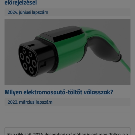
előrejelzései
2024. júniusi lapszám
Milyen elektromosautó-töltőt válasszak?
2023. márciusi lapszám
Ez a cikk a VL 2024. decemberi számában jelent meg. Töltse le a