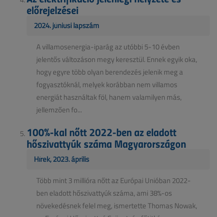
előrejelzései
2024. júniusi lapszám
A villamosenergia-iparág az utóbbi 5-10 évben
jelentős változáson megy keresztül. Ennek egyik oka,
hogy egyre több olyan berendezés jelenik meg a
fogyasztóknál, melyek korábban nem villamos
energiát használtak föl, hanem valamilyen más,
jellemzően fo...
100%-kal nőtt 2022-ben az eladott
hőszivattyúk száma Magyarországon
Hírek, 2023. április
Több mint 3 millióra nőtt az Európai Unióban 2022-
ben eladott hőszivattyúk száma, ami 38%-os
növekedésnek felel meg, ismertette Thomas Nowak,