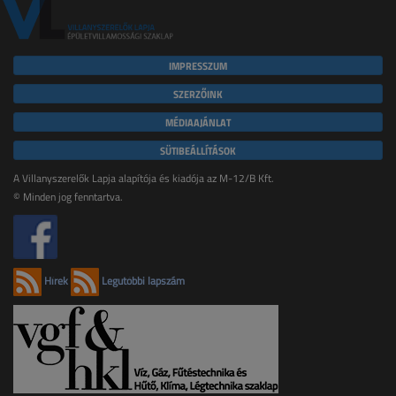
IMPRESSZUM
SZERZŐINK
MÉDIAAJÁNLAT
SÜTIBEÁLLÍTÁSOK
A Villanyszerelők Lapja alapítója és kiadója az M-12/B Kft.
© Minden jog fenntartva.
Hírek
Legutóbbi lapszám