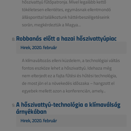
hőszivattyú fűtőpatronja. Mivel legalább kettő
tökéletesen ellentétes, egymásnak ellentmondó
állásponttal találkoztunk háttérbeszélgetéseink
során, megkérdeztük a Magya...
Robbanás előtt a hazai hőszivattyúpiac
Hírek, 2020. február
A klímaváltozás elleni küzdelem, a technológiai váltás
fontos eszköze lehet a hőszivattyú. Idehaza még
nem elterjedt ez a fajta fűtési és hűtési technológia,
de most jön el a növekedés időszaka – hangzott el
egyebek mellett azon a konferencián, amely...
A hőszivattyú-technológia a klímaválság
árnyékában
Hírek, 2020. február