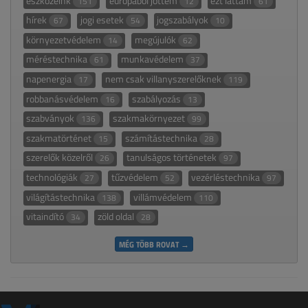
eszközeink
európából jöttem
ezt láttam
151
12
61
hírek
jogi esetek
jogszabályok
67
54
10
környezetvédelem
megújulók
14
62
méréstechnika
munkavédelem
61
37
napenergia
nem csak villanyszerelőknek
17
119
robbanásvédelem
szabályozás
16
13
szabványok
szakmakörnyezet
136
99
szakmatörténet
számítástechnika
15
28
szerelők közelről
tanulságos történetek
26
97
technológiák
tűzvédelem
vezérléstechnika
27
52
97
világítástechnika
villámvédelem
138
110
vitaindító
zöld oldal
34
28
MÉG TÖBB ROVAT →