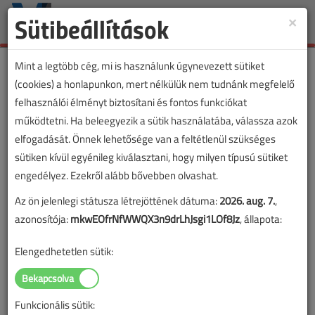
Sütibeállítások
×
Toggle
naviga
Mint a legtöbb cég, mi is használunk úgynevezett sütiket
(cookies) a honlapunkon, mert nélkülük nem tudnánk megfelelő
felhasználói élményt biztosítani és fontos funkciókat
működtetni. Ha beleegyezik a sütik használatába, válassza azok
elfogadását. Önnek lehetősége van a feltétlenül szükséges
sütiken kívül egyénileg kiválasztani, hogy milyen típusú sütiket
engedélyez. Ezekről alább bővebben olvashat.
Az ön jelenlegi státusza létrejöttének dátuma:
2026. aug. 7.
,
azonosítója:
mkwEOfrNfWWQX3n9drLhJsgi1LOf8Jz
, állapota:
Elengedhetetlen sütik:
Funkcionális sütik: