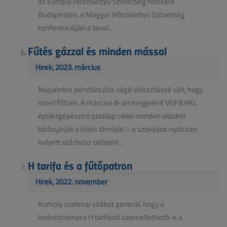
az Európai Hőszivattyú Szövetség főtitkára
Budapesten, a Magyar Hőszivattyú Szövetség
konferenciáján a taval...
Fűtés gázzal és minden mással
Hírek, 2023. március
Napjainkra pénztárcába vágó választássá vált, hogy
mivel fűtünk. A március 8-án megjelent VGF&HKL
épületgépészeti szaklap cikkei minden oldalról
körbejárják a fűtés témáját – a szokásos nyolcvan
helyett százhúsz oldalon!...
H tarifa és a fűtőpatron
Hírek, 2022. november
Komoly szakmai vitákat generál, hogy a
kedvezményes H tarfiáról üzemeltethető-e a