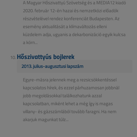
A Magyar Hőszivattyú Szövetség és a MEDIA12 kiadó
2020. február 12-én hazai és nemzetközi előadók
részvételével rendez konferenciát Budapesten. Az
esemény aktualitását a klímaváltozás elleni
küzdelem adja, ugyanis a dekarbonizáció egyik kulcsa
a körn...
Hőszivattyús bojlerek
2013. július-augusztusi lapszám
Egyre-másra jelennek meg a rezsicsökkentéssel
kapcsolatos hírek, és ezzel párhuzamosan jobbnál
jobb megoldásokkal találkozhatunk azzal
kapcsolatban, miként lehet a még így is magas
villany- és gázszámlából tovább faragni. Ha nem
akarjuk magunkat túlz...