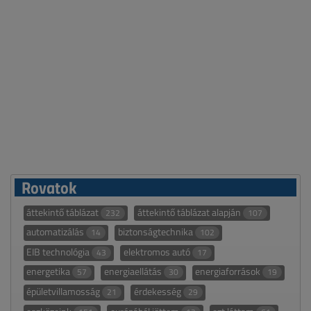
Rovatok
áttekintő táblázat
áttekintő táblázat alapján
232
107
automatizálás
biztonságtechnika
14
102
EIB technológia
elektromos autó
43
17
energetika
energiaellátás
energiaforrások
57
30
19
épületvillamosság
érdekesség
21
29