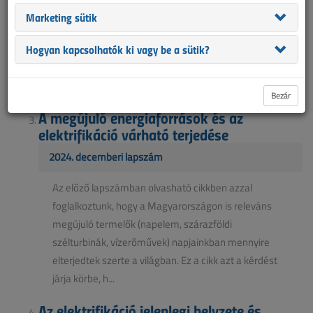
ahhoz előbb vizsgázni kell?” „Milyen berendezéseket
Marketing sütik
kötelező szivárgásvizsgálatnak alávetni és melyeket
Hogyan kapcsolhatók ki vagy be a sütik?
nem?” „Tehetem pinceablak fölé a propános
hőszivattyút?” „Robban, nem robban?” Úgy vettük
észre...
Bezár
A megújuló energiaforrások és az
elektrifikáció várható terjedése
2024. decemberi lapszám
Az előző lapszámban olvasható cikkben azzal
foglalkoztunk, hogy a Magyarországon is releváns
megújuló termelők (napelem, szárazföldi
szélturbinák, vízerőművek) napjainkban mennyire
elterjedtek szerte a világban. Ez a cikk azt a kérdést
járja körbe, h...
Az elektrifikáció jelenlegi helyzete és