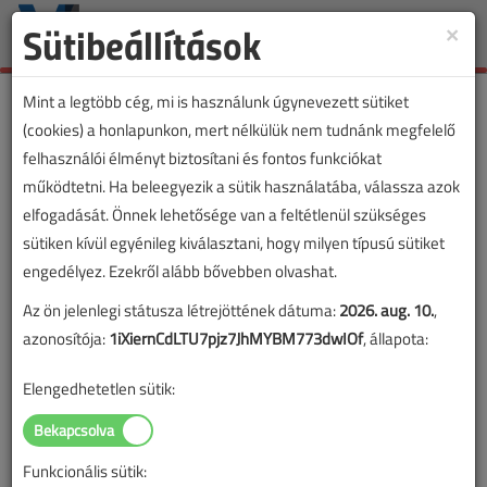
Sütibeállítások
×
Toggle
naviga
Mint a legtöbb cég, mi is használunk úgynevezett sütiket
(cookies) a honlapunkon, mert nélkülük nem tudnánk megfelelő
felhasználói élményt biztosítani és fontos funkciókat
Lapszám:
működtetni. Ha beleegyezik a sütik használatába, válassza azok
elfogadását. Önnek lehetősége van a feltétlenül szükséges
TARTALOM
sütiken kívül egyénileg kiválasztani, hogy milyen típusú sütiket
engedélyez. Ezekről alább bővebben olvashat.
Szakmakörnyezet
Az ön jelenlegi státusza létrejöttének dátuma:
2026. aug. 10.
,
Az elektrifikáció jelenlegi
azonosítója:
1iXiernCdLTU7pjz7JhMYBM773dwIOf
, állapota:
helyzete és előrejelzései
Elengedhetetlen sütik:
2024/6. lapszám
|
Slezsák István
|
2653 |
Funkcionális sütik: