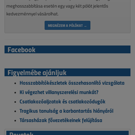
meghosszabbítása esetén egy vagy két pólót jelentős
kedvezménnyel vásárolhat.
MEGNÉZEM A PÓLÓKAT →
Facebook
Figyelmébe ajánljuk
Hosszabbítókészletek összehasonlító vizsgálata
Ki végezhet villanyszerelési munkát?
Csatlakozóaljzatok és csatlakozódugók
Tragikus tanulság a karbantartás hiányáról
Társasházak fővezetékeinek felújítása
Rovatok