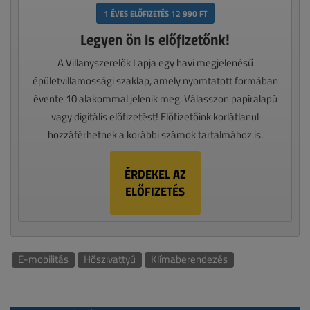
1 ÉVES ELŐFIZETÉS 12 990 FT
Legyen ön is előfizetőnk!
A Villanyszerelők Lapja egy havi megjelenésű
épületvillamossági szaklap, amely nyomtatott formában
évente 10 alakommal jelenik meg. Válasszon papíralapú
vagy digitális előfizetést! Előfizetőink korlátlanul
hozzáférhetnek a korábbi számok tartalmához is.
ÉRDEKEL AZ
ELŐFIZETÉS
E-mobilitás
Hőszivattyú
Klímaberendezés