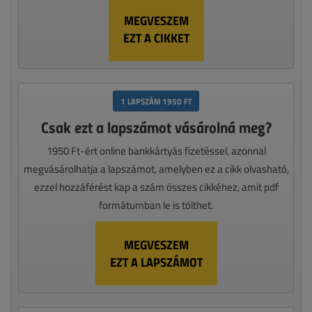
MEGVESZEM
EZT A CIKKET
1 LAPSZÁM 1950 FT
Csak ezt a lapszámot vásárolná meg?
1950 Ft-ért online bankkártyás fizetéssel, azonnal
megvásárolhatja a lapszámot, amelyben ez a cikk olvasható,
ezzel hozzáférést kap a szám összes cikkéhez, amit pdf
formátumban le is tölthet.
MEGVESZEM
EZT A LAPSZÁMOT