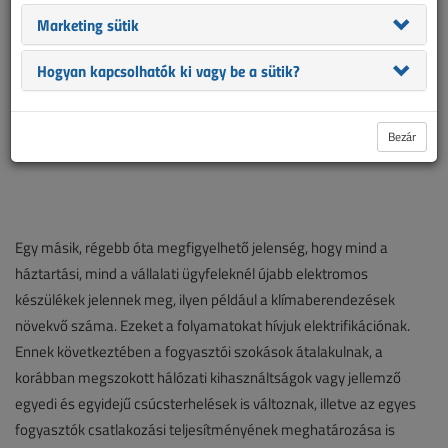
Marketing sütik
Hogyan kapcsolhatók ki vagy be a sütik?
Bezár
Egy másik, régebb óta megfigyelhető jelenség, hogy mind a
háztartási, mind a vállalati ügyfeleknél újabb elektromos
készülékek jelennek meg, ilyen például a klímaberendezések
növekvő száma. Ezeket a folyamatokat hívjuk elektrifikációnak.
Ennek következtében a fogyasztói szokások átalakulnak, a
korábban megszokott hálózati kihasználtságok vagy jellemző
egyedi és egyidejű csúcsterhelések is változnak, illetve az egyes
fogyasztók csatlakozási teljesítményének meghatározása is