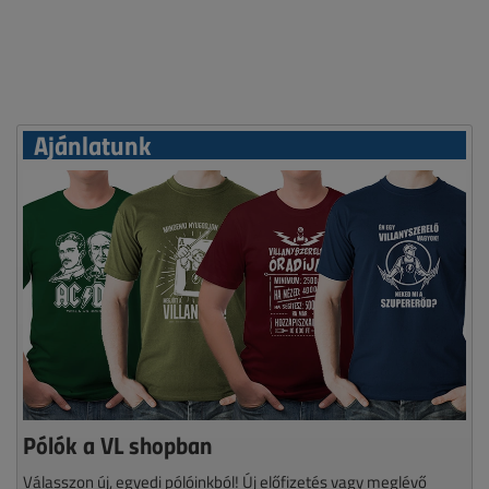
Ajánlatunk
Pólók a VL shopban
Válasszon új, egyedi pólóinkból! Új előfizetés vagy meglévő