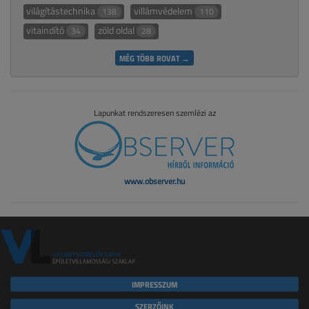
világítástechnika
villámvédelem
138
110
vitaindító
zöld oldal
34
28
MÉG TÖBB ROVAT →
Lapunkat rendszeresen szemlézi az
www.observer.hu
IMPRESSZUM
SZERZŐINK