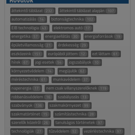
áttekintő táblázat
áttekintő táblázat alapján
232
107
automatizálás
biztonságtechnika
14
102
EIB technológia
elektromos autó
43
17
energetika
energiaellátás
energiaforrások
57
30
19
épületvillamosság
érdekesség
21
29
eszközeink
európából jöttem
ezt láttam
151
12
61
hírek
jogi esetek
jogszabályok
67
54
10
környezetvédelem
megújulók
14
62
méréstechnika
munkavédelem
61
37
napenergia
nem csak villanyszerelőknek
17
119
robbanásvédelem
szabályozás
16
13
szabványok
szakmakörnyezet
136
99
szakmatörténet
számítástechnika
15
28
szerelők közelről
tanulságos történetek
26
97
technológiák
tűzvédelem
vezérléstechnika
27
52
97