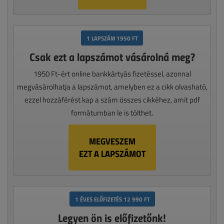
1 LAPSZÁM 1950 FT
Csak ezt a lapszámot vásárolná meg?
1950 Ft-ért online bankkártyás fizetéssel, azonnal
megvásárolhatja a lapszámot, amelyben ez a cikk olvasható,
ezzel hozzáférést kap a szám összes cikkéhez, amit pdf
formátumban le is tölthet.
MEGVESZEM
EZT A LAPSZÁMOT
1 ÉVES ELŐFIZETÉS 12 990 FT
Legyen ön is előfizetőnk!