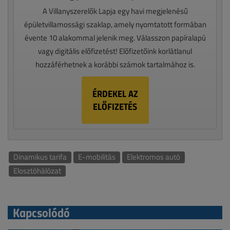
A Villanyszerelők Lapja egy havi megjelenésű
épületvillamossági szaklap, amely nyomtatott formában
évente 10 alakommal jelenik meg. Válasszon papíralapú
vagy digitális előfizetést! Előfizetőink korlátlanul
hozzáférhetnek a korábbi számok tartalmához is.
ÉRDEKEL AZ
ELŐFIZETÉS
Dinamikus tarifa
E-mobilitás
Elektromos autó
Elosztóhálózat
Kapcsolódó