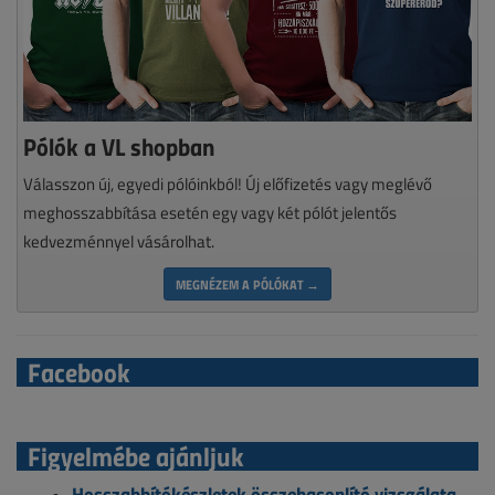
Pólók a VL shopban
Válasszon új, egyedi pólóinkból! Új előfizetés vagy meglévő
meghosszabbítása esetén egy vagy két pólót jelentős
kedvezménnyel vásárolhat.
MEGNÉZEM A PÓLÓKAT →
Facebook
Figyelmébe ajánljuk
Hosszabbítókészletek összehasonlító vizsgálata