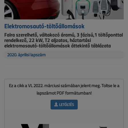
Elektromosautó-töltőállomások
Falra szerelhető, váltakozó áramú, 3 fázisú,1 töltőponttal
rendelkező, 22 kW, T2 aljzatos, háztartási
elektromosautó-töltőállomások áttekintő táblázata
2020. áprilisi lapszám
Ez a cikk a VL 2022. márciusi számában jelent meg. Töltse le a
lapszámot PDF formátumban!
LETÖLTÉS