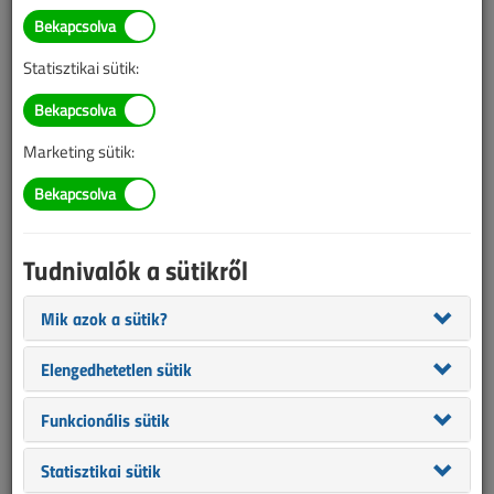
TARTALOM
Statisztikai sütik:
Elektromos autó
Az e-mobilitás hálózati
Marketing sütik:
hatásai 1.
2022/3. lapszám
|
Slezsák István
|
2286 |
Tudnivalók a sütikről
Mik azok a sütik?
Elengedhetetlen sütik
Funkcionális sütik
Statisztikai sütik