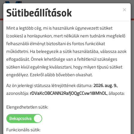
Sütibeállítások
×
Toggle
naviga
Mint a legtöbb cég, mi is használunk úgynevezett sütiket
(cookies) a honlapunkon, mert nélkülük nem tudnánk megfelelő
felhasználói élményt biztosítani és fontos funkciókat
működtetni. Ha beleegyezik a sütik használatába, válassza azok
elfogadását. Önnek lehetősége van a feltétlenül szükséges
sütiken kívül egyénileg kiválasztani, hogy milyen típusú sütiket
engedélyez. Ezekről alább bővebben olvashat.
Az ön jelenlegi státusza létrejöttének dátuma:
2026. aug. 9.
,
azonosítója:
rDVaKcOBCANN2RafjOQgCCvw18IMhOL
, állapota:
Elengedhetetlen sütik:
Funkcionális sütik:
Lapszám: