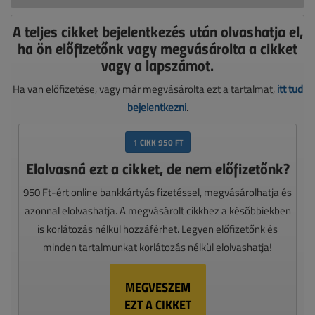
A teljes cikket bejelentkezés után olvashatja el,
ha ön előfizetőnk vagy megvásárolta a cikket
vagy a lapszámot.
Ha van előfizetése, vagy már megvásárolta ezt a tartalmat,
itt tud
bejelentkezni
.
1 CIKK 950 FT
Elolvasná ezt a cikket, de nem előfizetőnk?
950 Ft-ért online bankkártyás fizetéssel, megvásárolhatja és
azonnal elolvashatja. A megvásárolt cikkhez a későbbiekben
is korlátozás nélkül hozzáférhet. Legyen előfizetőnk és
minden tartalmunkat korlátozás nélkül elolvashatja!
MEGVESZEM
EZT A CIKKET