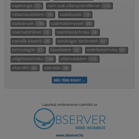
napenergia
nem csak villanyszerelőknek
17
119
robbanásvédelem
szabályozás
16
13
szabványok
szakmakörnyezet
136
99
szakmatörténet
számítástechnika
15
28
szerelők közelről
tanulságos történetek
26
97
technológiák
tűzvédelem
vezérléstechnika
27
52
97
világítástechnika
villámvédelem
138
110
vitaindító
zöld oldal
34
28
MÉG TÖBB ROVAT →
Lapunkat rendszeresen szemlézi az
www.observer.hu