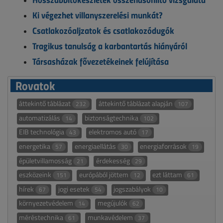
Ki végezhet villanyszerelési munkát?
Csatlakozóaljzatok és csatlakozódugók
Tragikus tanulság a karbantartás hiányáról
Társasházak fővezetékeinek felújítása
Rovatok
áttekintő táblázat
áttekintő táblázat alapján
232
107
automatizálás
biztonságtechnika
14
102
EIB technológia
elektromos autó
43
17
energetika
energiaellátás
energiaforrások
57
30
19
épületvillamosság
érdekesség
21
29
eszközeink
európából jöttem
ezt láttam
151
12
61
hírek
jogi esetek
jogszabályok
67
54
10
környezetvédelem
megújulók
14
62
méréstechnika
munkavédelem
61
37