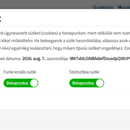
KERESÉS
ELŐ
k
H
unk úgynevezett sütiket (cookies) a honlapunkon, mert nélkülük nem tud
kciókat működtetni. Ha beleegyezik a sütik használatába, válassza azok
n kívül egyénileg kiválasztani, hogy milyen típusú sütiket engedélyez. E
tének dátuma:
2026. aug. 7.
, azonosítója:
9M7vblLOA8lAidefDxuxdpQXKr
Funkcionális sütik:
Statisztikai sütik:
TARTALOM