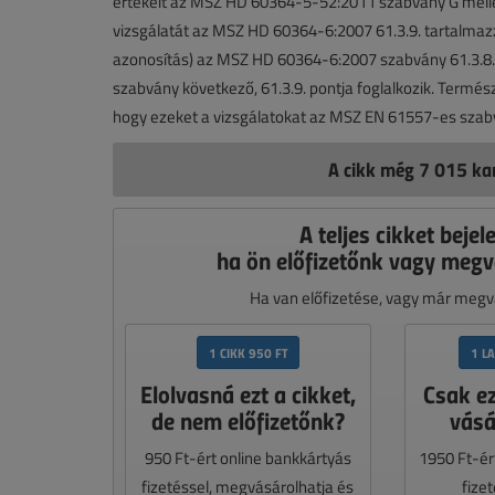
értékeit az MSZ HD 60364-5-52:2011 szabvány G mellék
vizsgálatát az MSZ HD 60364-6:2007 61.3.9. tartalmazza
azonosítás) az MSZ HD 60364-6:2007 szabvány 61.3.8. pon
szabvány következő, 61.3.9. pontja foglalkozik. Termés
hogy ezeket a vizsgálatokat az MSZ EN 61557-es szab
A cikk még 7 015 kar
A teljes cikket bejel
ha ön előfizetőnk vagy megv
Ha van előfizetése, vagy már megvá
1 CIKK 950 FT
1 L
Elolvasná ezt a cikket,
Csak e
de nem előfizetőnk?
vásá
950 Ft-ért online bankkártyás
1950 Ft-ér
fizetéssel, megvásárolhatja és
fize