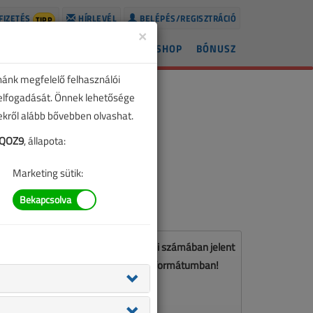
FIZETÉS
HÍRLEVÉL
BELÉPÉS/REGISZTRÁCIÓ
TIPP
×
ÍREK
LAPSZÁMOK
BLOG
SHOP
BÓNUSZ
nánk megfelelő felhasználói
 elfogadását. Önnek lehetősége
zekről alább bővebben olvashat.
PQOZ9
, állapota:
Marketing sütik:
Ez a cikk a VL 2016. július-augusztusi számában jelent
meg. Töltse le a lapszámot PDF formátumban!
LETÖLTÉS