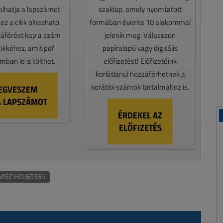
lhatja a lapszámot,
szaklap, amely nyomtatott
z a cikk olvasható,
formában évente 10 alakommal
záférést kap a szám
jelenik meg. Válasszon
cikkéhez, amit pdf
papíralapú vagy digitális
ban le is tölthet.
előfizetést! Előfizetőink
korlátlanul hozzáférhetnek a
korábbi számok tartalmához is.
EGVESZEM
A LAPSZÁMOT
ÉRDEKEL AZ
ELŐFIZETÉS
MSZ HD 60364