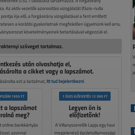
letének G.52.1 táblázata tartalmazza. A forgásirány
. Az aktív vezetők azonosítási vizsgálatát (fázis-nulla
tja írja elő, a forgásirány vizsgálatával a fent említett
zetesen a korábbi gyakorlatnak megfelelően ügyelnünk kell arra,
ványsorozat követelményeinek betartásával végezzük el.
akternyi szöveget tartalmaz.
V
entkezés után olvashatja el,
m
ásárolta a cikket vagy a lapszámot.
j
sárolta ezt a tartalmat,
itt tud bejelentkezni
.
APSZÁM 1950 FT
1 ÉVES ELŐFIZETÉS 12 990 FT
zt a lapszámot
Legyen ön is
rolná meg?
előfizetőnk!
t online bankkártyás
A Villanyszerelők Lapja egy havi
téssel, azonnal
megjelenésű épületvillamossági