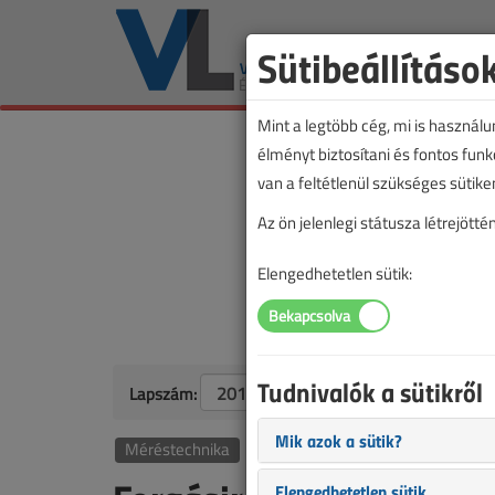
Sütibeállításo
Mint a legtöbb cég, mi is használ
élményt biztosítani és fontos fun
van a feltétlenül szükséges sütike
Az ön jelenlegi státusza létrejöt
Elengedhetetlen sütik:
Tudnivalók a sütikről
Lapszám:
Mik azok a sütik?
Méréstechnika
Elengedhetetlen sütik