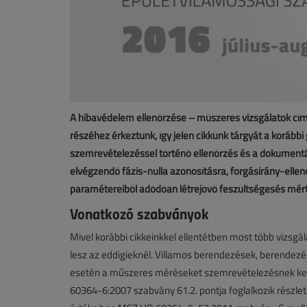
A hibavédelem ellenőrzése – műszeres vizsgálatok című
részéhez érkeztünk, így jelen cikkünk tárgyát a korábbi
szemrevételezéssel történő ellenőrzés és a dokumentálá
elvégzendő fázis-nulla azonosításra, forgásirány-elle
paramétereiből adódóan létrejövő feszültségesés mér
Vonatkozó szabványok
Mivel korábbi cikkeinkkel ellentétben most több vizsgál
lesz az eddigieknél. Villamos berendezések, berendezé
esetén a műszeres méréseket szemrevételezésnek kel
60364-6:2007 szabvány 61.2. pontja foglalkozik rész