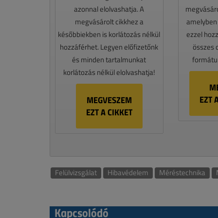
azonnal elolvashatja. A
megvásáro
megvásárolt cikkhez a
amelyben e
későbbiekben is korlátozás nélkül
ezzel hoz
hozzáférhet. Legyen előfizetőnk
összes 
és minden tartalmunkat
formátum
korlátozás nélkül elolvashatja!
M
EZT 
MEGVESZEM
EZT A CIKKET
Felülvizsgálat
Hibavédelem
Méréstechnika
Kapcsolódó