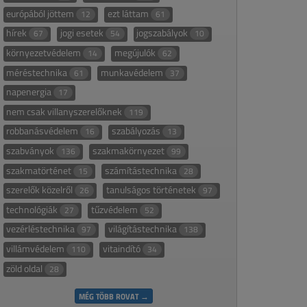
európából jöttem
ezt láttam
12
61
hírek
jogi esetek
jogszabályok
67
54
10
környezetvédelem
megújulók
14
62
méréstechnika
munkavédelem
61
37
napenergia
17
nem csak villanyszerelőknek
119
robbanásvédelem
szabályozás
16
13
szabványok
szakmakörnyezet
136
99
szakmatörténet
számítástechnika
15
28
szerelők közelről
tanulságos történetek
26
97
technológiák
tűzvédelem
27
52
vezérléstechnika
világítástechnika
97
138
villámvédelem
vitaindító
110
34
zöld oldal
28
MÉG TÖBB ROVAT →