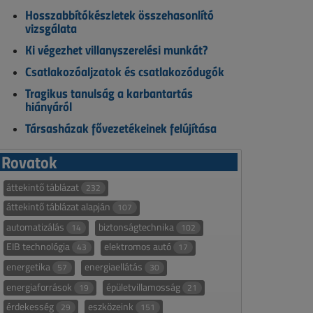
Hosszabbítókészletek összehasonlító
vizsgálata
Ki végezhet villanyszerelési munkát?
Csatlakozóaljzatok és csatlakozódugók
Tragikus tanulság a karbantartás
hiányáról
Társasházak fővezetékeinek felújítása
Rovatok
áttekintő táblázat
232
áttekintő táblázat alapján
107
automatizálás
biztonságtechnika
14
102
EIB technológia
elektromos autó
43
17
energetika
energiaellátás
57
30
energiaforrások
épületvillamosság
19
21
érdekesség
eszközeink
29
151