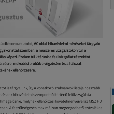
 cikksorozat utolsó, AC oldali hibavédelmi méréseket tárgyaló
 gyakorlattal szemben, a műszeres vizsgálatokon túl, a
s képezi. Ezeken túl kitérünk a felülvizsgálat részeként
nőrzésre, működési próbák elvégzésére és a hálózat
tékének ellenőrzésére.
atot is tárgyalunk, így a vonatkozó szabványok listája hosszabb
srészek hibavédelmi szempontból történő felülvizsgálata
l megelőznie, melynek ellenőrzési követelményeivel az MSZ HD
letesen. A feszültségesés maximálisan megengedhető százalékos