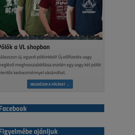
Pólók a VL shopban
álasszon új, egyedi pólóinkból! Új előfizetés vagy
eglévő meghosszabbítása esetén egy vagy két pólót
elentős kedvezménnyel vásárolhat.
MEGNÉZEM A PÓLÓKAT →
Facebook
Figyelmébe ajánljuk