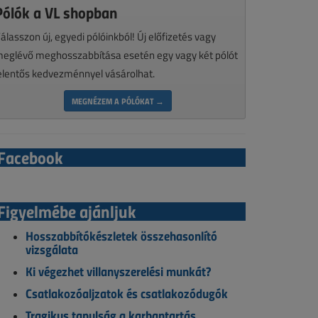
Pólók a VL shopban
álasszon új, egyedi pólóinkból! Új előfizetés vagy
eglévő meghosszabbítása esetén egy vagy két pólót
elentős kedvezménnyel vásárolhat.
MEGNÉZEM A PÓLÓKAT →
Facebook
Figyelmébe ajánljuk
Hosszabbítókészletek összehasonlító
vizsgálata
Ki végezhet villanyszerelési munkát?
Csatlakozóaljzatok és csatlakozódugók
Tragikus tanulság a karbantartás