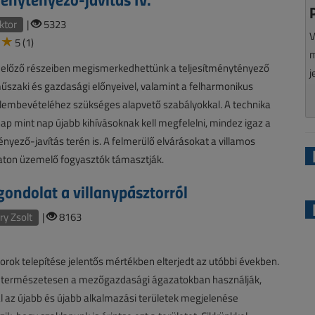
ktor
|
5323
V
5 (1)
m
t előző részeiben megismerkedhettünk a teljesítménytényező
j
űszaki és gazdasági előnyeivel, valamint a felharmonikus
elembevételéhez szükséges alapvető szabályokkal. A technika
nap mint nap újabb kihívásoknak kell megfelelni, mindez igaz a
ényező-javítás terén is. A felmerülő elvárásokat a villamos
aton üzemelő fogyasztók támasztják.
ondolat a villanypásztorról
y Zsolt
|
8163
torok telepítése jelentős mértékben elterjedt az utóbbi években.
 természetesen a mezőgazdasági ágazatokban használják,
 az újabb és újabb alkalmazási területek megjelenése