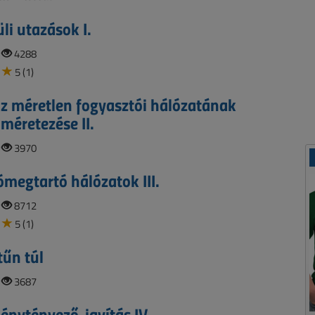
li utazások I.
|
4288
5 (1)
z méretlen fogyasztói hálózatának
 méretezése II.
|
3970
ómegtartó hálózatok III.
|
8712
5 (1)
tűn túl
|
3687
ménytényező-javítás IV.