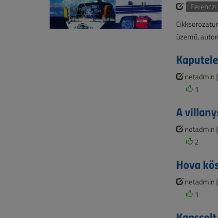
Ferenczi
Cikksorozatun
üzemű, autonó
Kaputele
netadmin 
1
A villany
netadmin 
2
Hova kö
netadmin 
1
Kapcsolt