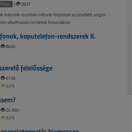
 Ödön
|
5837
k második részében először folytatjuk az önellátó, sziget-
m alkalmazási területek felsorolását.
fonok, kaputelefon-rendszerek II.
|
8450
szerelő felelőssége
|
6199
4 (1)
ssem?
|
24 950
5 (1)
 energiatermelés biomassza