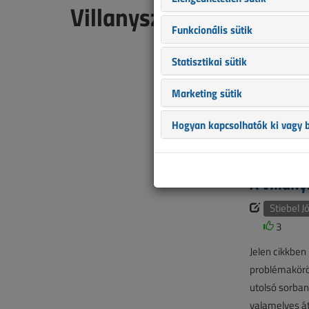
Villanyszerelők Lapja 
Funkcionális sütik
A fény fo
Statisztikai sütik
netadmin 
Marketing sütik
1
Villanyb
Hogyan kapcsolhatók ki vagy b
netadmin 
A villany
Stiebel J
3
Jelen cikkben
problémakörö
utolsó sorban
valamelyes át