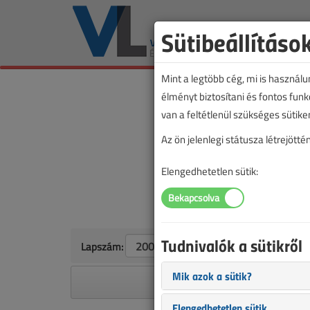
Sütibeállításo
Mint a legtöbb cég, mi is használ
élményt biztosítani és fontos fun
van a feltétlenül szükséges sütike
Az ön jelenlegi státusza létrejöt
Elengedhetetlen sütik:
Tudnivalók a sütikről
Lapszám:
Mik azok a sütik?
A megjelenések éves ütem
Elengedhetetlen sütik