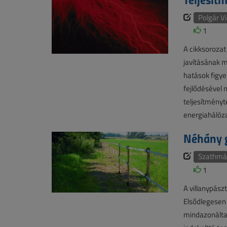
Polgár Vi
1
A cikksoroza
javításának m
hatások figy
fejlődésével 
teljesítményt
energiahálóz
Néhány g
Szathmár
1
A villanypász
Elsődlegesen
mindazonáltal