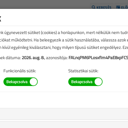
KERESÉS
ELŐ
k
H
unk úgynevezett sütiket (cookies) a honlapunkon, mert nélkülük nem tud
kciókat működtetni. Ha beleegyezik a sütik használatába, válassza azok
n kívül egyénileg kiválasztani, hogy milyen típusú sütiket engedélyez. E
tének dátuma:
2026. aug. 8.
, azonosítója:
FALnqPM6PLosxfIm4PaE8xpFCS
Funkcionális sütik:
Statisztikai sütik:
ÉVES BONTÁS
ezése a
Médiaajánlat
oldalon található.