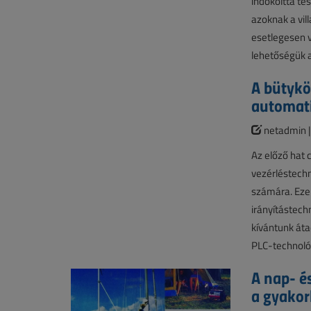
indokolttá tes
azoknak a vil
esetlegesen v
lehetőségük 
A bütykö
automati
netadmin 
Az előző hat 
vezérléstech
számára. Eze
irányítástech
kívántunk áta
PLC-technológi
A nap- é
a gyakorl