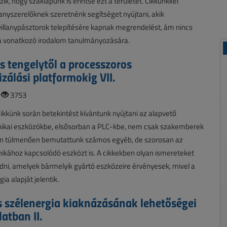
zik, hogy szaklapunk is érintse ezt a területet. Cikkünkkel
lanyszerelőknek szeretnénk segítséget nyújtani, akik
illanypásztorok telepítésére kapnak megrendelést, ám nincs
a vonatkozó irodalom tanulmányozására.
s tengelytől a processzoros
zálási platformokig VII.
|
3753
cikkünk során betekintést kívántunk nyújtani az alapvető
nikai eszközökbe, elsősorban a PLC-kbe, nem csak szakemberek
n túlmenően bemutattunk számos egyéb, de szorosan az
nikához kapcsolódó eszközt is. A cikkekben olyan ismereteket
dni, amelyek bármelyik gyártó eszközeire érvényesek, mivel a
a alapját jelentik.
s szélenergia kiaknázásának lehetőségei
atban II.