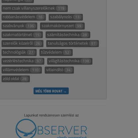
nem csak villanyszerelőknek
119
robbanásvédelem
szabályozás
16
13
szabványok
szakmakörnyezet
136
99
szakmatörténet
számítástechnika
15
28
szerelők közelről
tanulságos történetek
26
97
technológiák
tűzvédelem
27
52
vezérléstechnika
világítástechnika
97
138
villámvédelem
vitaindító
110
34
zöld oldal
28
MÉG TÖBB ROVAT →
Lapunkat rendszeresen szemlézi az