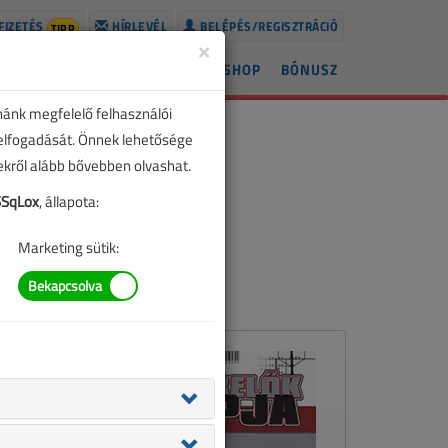
FIZETÉS
HÍRLEVÉL
BELÉPÉS/REGISZTRÁCIÓ
TIPP
×
ÍREK
LAPSZÁMOK
BLOG
SHOP
BÓNUSZ
nánk megfelelő felhasználói
 elfogadását. Önnek lehetősége
zekről alább bővebben olvashat.
SqLox
, állapota:
Marketing sütik: