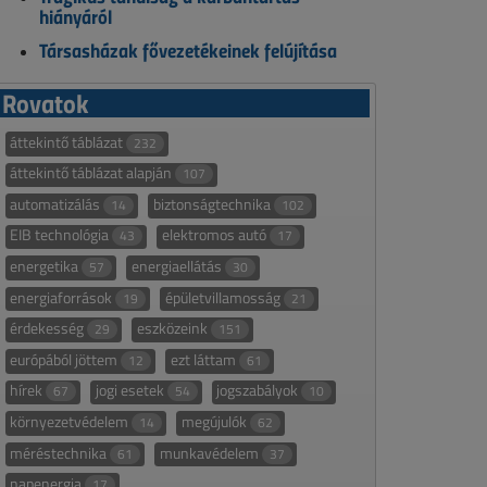
hiányáról
Társasházak fővezetékeinek felújítása
Rovatok
áttekintő táblázat
232
áttekintő táblázat alapján
107
automatizálás
biztonságtechnika
14
102
EIB technológia
elektromos autó
43
17
energetika
energiaellátás
57
30
energiaforrások
épületvillamosság
19
21
érdekesség
eszközeink
29
151
európából jöttem
ezt láttam
12
61
hírek
jogi esetek
jogszabályok
67
54
10
környezetvédelem
megújulók
14
62
méréstechnika
munkavédelem
61
37
napenergia
17