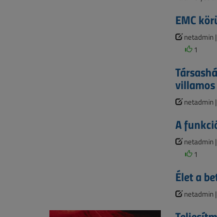
EMC körü
netadmin 
1
Társashá
villamos
netadmin 
A funkci
netadmin 
1
Élet a be
netadmin 
Teljesít