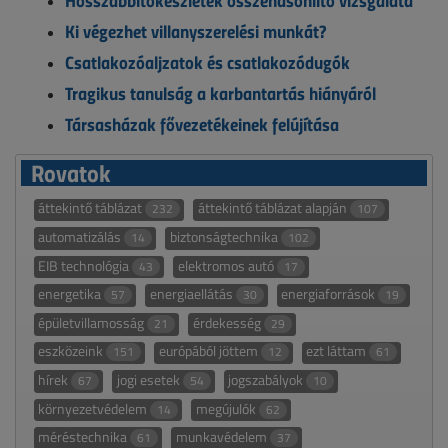
Ki végezhet villanyszerelési munkát?
Csatlakozóaljzatok és csatlakozódugók
Tragikus tanulság a karbantartás hiányáról
Társasházak fővezetékeinek felújítása
Rovatok
áttekintő táblázat
áttekintő táblázat alapján
232
107
automatizálás
biztonságtechnika
14
102
EIB technológia
elektromos autó
43
17
energetika
energiaellátás
energiaforrások
57
30
19
épületvillamosság
érdekesség
21
29
eszközeink
európából jöttem
ezt láttam
151
12
61
hírek
jogi esetek
jogszabályok
67
54
10
környezetvédelem
megújulók
14
62
méréstechnika
munkavédelem
61
37