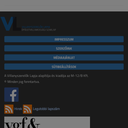
IMPRESSZUM
SZERZŐINK
MÉDIAAJÁNLAT
SÜTIBEÁLLÍTÁSOK
A Villanyszerelők Lapja alapítója és kiadója az M-12/B Kft.
© Minden jog fenntartva.
Hírek
Legutóbbi lapszám