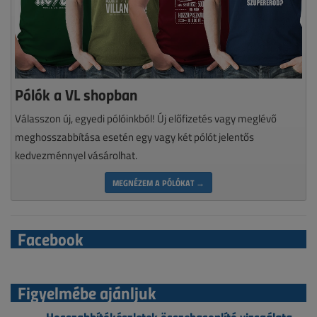
Pólók a VL shopban
Válasszon új, egyedi pólóinkból! Új előfizetés vagy meglévő
meghosszabbítása esetén egy vagy két pólót jelentős
kedvezménnyel vásárolhat.
MEGNÉZEM A PÓLÓKAT →
Facebook
Figyelmébe ajánljuk
Hosszabbítókészletek összehasonlító vizsgálata