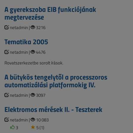
A gyerekszoba EIB funkciójának
megtervezése
netadmin |
3216
Tematika 2005
netadmin |
4476
Rovatszerkezetbe sorolt írások.
A bütykös tengelytől a processzoros
automatizálási platformokig IV.
netadmin |
3097
Elektromos mérések II. - Teszterek
netadmin |
10 083
3
5 (1)