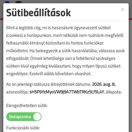
Sütibeállítások
×
Toggle
naviga
Mint a legtöbb cég, mi is használunk úgynevezett sütiket
(cookies) a honlapunkon, mert nélkülük nem tudnánk megfelelő
felhasználói élményt biztosítani és fontos funkciókat
működtetni. Ha beleegyezik a sütik használatába, válassza azok
elfogadását. Önnek lehetősége van a feltétlenül szükséges
sütiken kívül egyénileg kiválasztani, hogy milyen típusú sütiket
engedélyez. Ezekről alább bővebben olvashat.
Az ön jelenlegi státusza létrejöttének dátuma:
2026. aug. 8.
,
azonosítója:
sH5PbYzMyoVW9j9A7TWbTRKz5Lf5L4Y
, állapota:
Elengedhetetlen sütik:
Funkcionális sütik:
Lapszám: