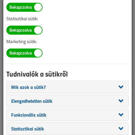
ÉVES BONTÁS
Statisztikai sütik:
A megjelenések éves ütemezése a
Médiaajánlat
oldalon
található.
Marketing sütik:
Villanyszerelők Lapja 2006.
január-február
Tudnivalók a sütikről
Mik azok a sütik?
Elengedhetetlen sütik
Funkcionális sütik
Statisztikai sütik