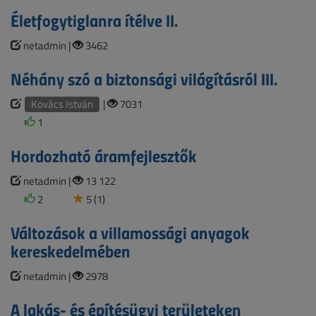
Életfogytiglanra ítélve II.
netadmin |
3462
Néhány szó a biztonsági világításról III.
Kovács István
|
7031
1
Hordozható áramfejlesztők
netadmin |
13 122
2
5 (1)
Változások a villamossági anyagok
kereskedelmében
netadmin |
2978
A lakás- és építésügyi területeken