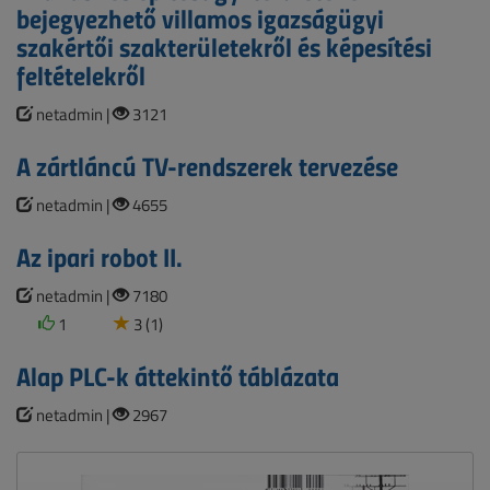
bejegyezhető villamos igazságügyi
szakértői szakterületekről és képesítési
feltételekről
netadmin |
3121
A zártláncú TV-rendszerek tervezése
netadmin |
4655
Az ipari robot II.
netadmin |
7180
1
3 (1)
Alap PLC-k áttekintő táblázata
netadmin |
2967