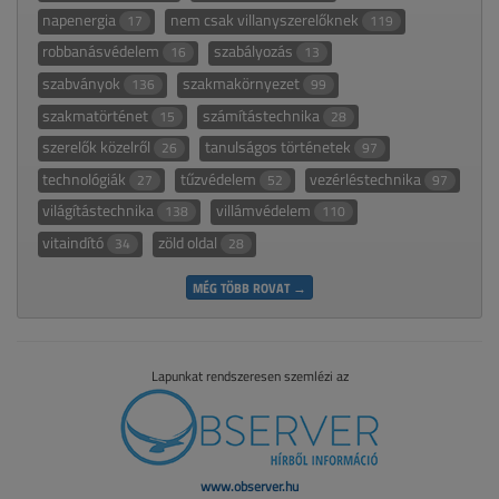
napenergia
nem csak villanyszerelőknek
17
119
robbanásvédelem
szabályozás
16
13
szabványok
szakmakörnyezet
136
99
szakmatörténet
számítástechnika
15
28
szerelők közelről
tanulságos történetek
26
97
technológiák
tűzvédelem
vezérléstechnika
27
52
97
világítástechnika
villámvédelem
138
110
vitaindító
zöld oldal
34
28
MÉG TÖBB ROVAT →
Lapunkat rendszeresen szemlézi az
www.observer.hu