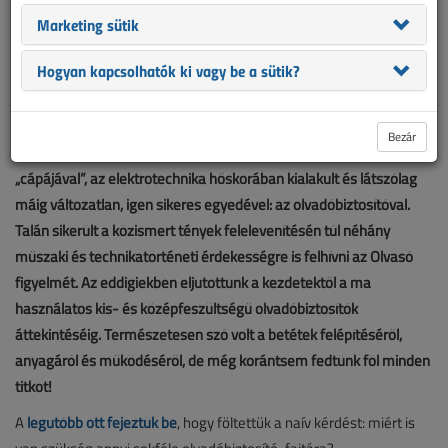
Marketing sütik
Hogyan kapcsolhatók ki vagy be a sütik?
Bezár
Harmadik alkalommal van találkozásunk a védelmi eszközök
„cápájával”, az elektrotechnika hőskorában kialakult és látszólag
máig változatlan, igen sikeres egyedével: az olvadóbiztosítóval.
Talán sikerült a közismert tények felelevenítésén túl néhány
műszaki és technikatörténeti érdekességre is felhívni az Olvasó
figyelmét. Az eddigiekben eljutottunk a kezdetektől a ma
használatos kis- és középfeszültségű olvadóbiztosítók
áttekintéséig. Természetesen szó volt a betétek felépítéséről,
anyagáról és működéséről, de még korántsem fedtünk föl minden
titkot!
A
legutóbb ott fejeztük be
, hogy föltettük a naív kérdést: miért is