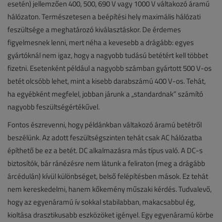
esetén) jellemzően 400, 500, 690 V vagy 1000 V váltakozó áramú
hálózaton. Természetesen a beépítési hely maximális hálózati
feszültsége a meghatározó kiválasztáskor. De érdemes
figyelmesnek lenni, mert néha a kevesebb a drágább: egyes
gyártóknál nem igaz, hogy a nagyobb tudású betétért kell többet
fizetni. Esetenként például a nagyobb számban gyártott 500 V-os
betét olcsóbb lehet, mint a kisebb darabszámú 400 V-os. Tehát,
ha egyébként megfelel, jobban járunk a „standardnak” számító
nagyobb feszültségértékűvel.
Fontos észrevenni, hogy példánkban váltakozó áramú betétről
beszélünk. Az adott feszültségszinten tehát csak AC hálózatba
építhető be ez a betét. DC alkalmazásra más típus való. A DC-s
biztosítók, bár ránézésre nem látunk a feliraton (meg a drágább
árcédulán) kívül különbséget, belső felépítésben mások. Ez tehát
nem kereskedelmi, hanem kőkemény műszaki kérdés. Tudvalevő,
hogy az egyenáramú ív sokkal stabilabban, makacsabbul ég,
kioltása drasztikusabb eszközöket igényel. Egy egyenáramú körbe