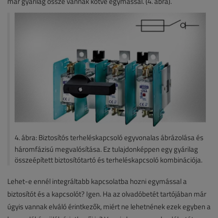
már gyárilag össze vannak kötve egymással. (4. ábra).
4. ábra: Biztosítós terheléskapcsoló egyvonalas ábrázolása és
háromfázisú megvalósítása. Ez tulajdonképpen egy gyárilag
összeépített biztosítótartó és terheléskapcsoló kombinációja.
Lehet-e ennél integráltabb kapcsolatba hozni egymással a
biztosítót és a kapcsolót? Igen. Ha az olvadóbetét tartójában már
úgyis vannak elváló érintkezők, miért ne lehetnének ezek egyben a