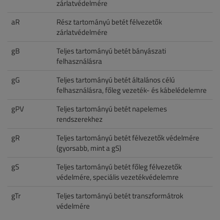
zárlatvédelmére
aR
Rész tartományú betét félvezetők
zárlatvédelmére
gB
Teljes tartományú betét bányászati
felhasználásra
gG
Teljes tartományú betét általános célú
felhasználásra, főleg vezeték- és kábelédelemre
gPV
Teljes tartományú betét napelemes
rendszerekhez
gR
Teljes tartományú betét félvezetők védelmére
(gyorsabb, mint a gS)
gS
Teljes tartományú betét főleg félvezetők
védelmére, speciális vezetékvédelemre
gTr
Teljes tartományú betét transzformátrok
védelmére