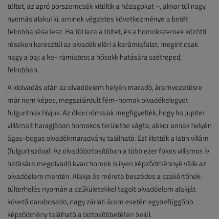
töltet, az apró porszemcsék kitöltik a hézagokat –, akkor túl nagy
nyomás alakul ki, aminek végzetes következménye a betét
felrobbanása lesz. Ha túl laza a töltet, és a homokszemek közötti
réseken keresztül az olvadék eléri a kerámiafalat, megint csak
nagy a baj: a ke- rámiatest a hősokk hatására szétreped,
felrobban.
A kiolvadás után az olvadóelem helyén maradó, áramvezetésre
már nem képes, megszilárdult fém-homok olvadékelegyet
fulguritnak hívjuk. Az ókori rómaiak megfigyelték, hogy ha Jupiter
villámait haragjában homokos területbe vágta, akkor annak helyén
ágas-bogas olvadékmaradvány található. Ezt illették a latin villám
(fulgur) szóval. Az olvadóbiztosítóban a több ezer fokos villamos ív
hatására megolvadó kvarchomok is ilyen képződménnyé válik az
olvadóelem mentén. Alakja és mérete beszédes a szakértőnek:
túlterhelés nyomán a szűkületekkel tagolt olvadóelem alakját
követő darabosabb, nagy zárlati áram esetén egybefüggőbb
képződmény található a biztosítóbetéten belül.