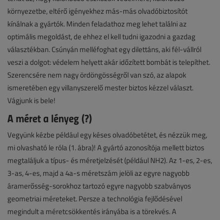
környezetbe, eltérő igényekhez más-más olvadóbiztosítót
kínálnak a gyártók. Minden feladathoz meg lehet találni az
optimális megoldást, de ehhez el kell tudni igazodni a gazdag
választékban. Csúnyán melléfoghat egy dilettáns, aki fél-vállról
veszi a dolgot: védelem helyett akár időzített bombát is telepíthet.
Szerencsére nem nagy ördöngösségről van szó, az alapok
ismeretében egy villanyszerelő mester biztos kézzel választ.
Vágjunk is bele!
A méret a lényeg (?)
Vegyünk kézbe például egy késes olvadóbetétet, és nézzük meg,
mi olvasható le róla (1. ábra)! A gyártó azonosítója mellett biztos
megtaláljuk a típus- és méretjelzését (például NH2). Az 1-es, 2-es,
3-as, 4-es, majd a 4a-s méretszám jelöli az egyre nagyobb
áramerősség-sorokhoz tartozó egyre nagyobb szabványos
geometriai méreteket. Persze a technológia fejlődésével
megindult a méretcsökkentés irányába is a törekvés. A