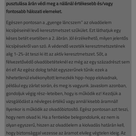
pusztulása árán védi meg a nálánál értékesebb és/vagy
fontosabb hálózati elemeket.
Egészen pontosan a „gyenge láncszem” az olvadóelem
kicsípéseinél levő keresztmetszet szűkület. Ezt láthatjuk egy
késes betét esetében a 2. ábrán. Jól érzékelhető, milyen jelentős
kicsípésekről van szó. A védendő vezeték keresztmetszetének
alig 1-2%-át teszi ki itt az aktív keresztmetszet. Sőt, a
félvezetővédő olvadóbetéteknél ez még az egy századrészt sem
éri el! Az egész dolog tehát egyszerűnek tűnik: ezek a
hihetetlenül elvékonyított lemezkék hipp-hopp elolvadnak,
például egy zárlat során, és meg is vagyunk. Javaslom azonban,
gondoljuk végig rész-leteiben, hogy is működik ez! Kezdjük a
vizsgálódást a névleges értékű vagy annál kisebb áramnál!
Ilyenkor is működik az olvadóbiztosító. Egész pontosan azt teszi,
hogy nem olvad ki. Ha a fentiekbe belegondolunk, ez nem is
olyan egyszerű, hiszen az olvadóelem a kiolvadás határán kell,
hogy biztonsággal vezesse az áramot elvileg végtelen ideig. Az