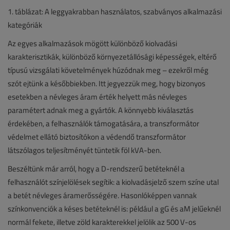
1. táblázat: A leggyakrabban használatos, szabványos alkalmazási
kategóriák
Az egyes alkalmazások mögött különböző kiolvadási
karakterisztikák, különböző környezetállósági képességek, eltérő
típusú vizsgálati követelmények húzódnak meg – ezekről még
szót ejtünk a későbbiekben. Itt jegyezzük meg, hogy bizonyos
esetekben a névleges áram érték helyett más névleges
paramétert adnak meg a gyártók. A könnyebb kiválasztás
érdekében, a felhasználók támogatására, a transzformátor
védelmet ellátó biztosítókon a védendő transzformátor
látszólagos teljesítményét tüntetik föl kVA-ben.
Beszéltünk már arról, hogy a D-rendszerű betéteknél a
felhasználót színjelölések segítik: a kiolvadásjelző szem színe utal
a betét névleges áramerősségére. Hasonlóképpen vannak
színkonvenciók a késes betéteknél is: például a gG és aM jelűeknél
normál fekete, illetve zöld karakterekkel jelölik az 500 V-os