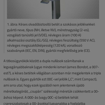
1. ábra: Késes olvadóbiztosító betét a szokásos jelölésekkel:
gyártó neve, típus (NH, illetve NV), méretnagyság (2-es),
vizsgálati tanúsító jel (VDE), névleges áram (100 A)
alkalmazási osztály (GL/GG), névleges feszültség (550 V AC),
névleges megszakítóképesség (120 kA), vonatkozó
szabványok (IEC, EN, DIN), gyártói megfelelőség jele (CE).
A titkosügynökök között a dupla nullások számítanak a
legvagányabbaknak (ugye mindenki ismeri James Bondot, a 007-
est?), a késes betétek világában azonban már megjelentek a tripla
nullások is. Egyes gyártók ezt 00C-vel jelölik („C”, mint Compact),
ami arra utal, hogy ezek igazából nem jelentenek újabb
méretkategóriát, „csupán” szélességi méretük csökkentett a 00-
áshoz képest. A 000-ás (vagy 00C-s) betétek tehát
csereszabatosak a 00-ásokkal (ugyanabba a foglalatba