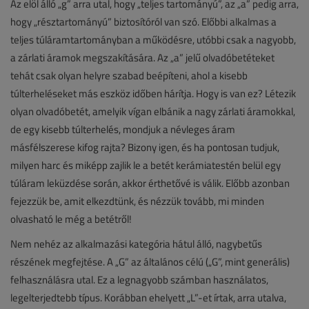
Az elöl álló „g” arra utal, hogy „teljes tartományú”, az „a” pedig arra,
hogy „résztartományú” biztosítóról van szó. Előbbi alkalmas a
teljes túláramtartományban a működésre, utóbbi csak a nagyobb,
a zárlati áramok megszakítására. Az „a” jelű olvadóbetéteket
tehát csak olyan helyre szabad beépíteni, ahol a kisebb
túlterheléseket más eszköz időben hárítja. Hogy is van ez? Létezik
olyan olvadóbetét, amelyik vígan elbánik a nagy zárlati áramokkal,
de egy kisebb túlterhelés, mondjuk a névleges áram
másfélszerese kifog rajta? Bizony igen, és ha pontosan tudjuk,
milyen harc és miképp zajlik le a betét kerámiatestén belül egy
túláram leküzdése során, akkor érthetővé is válik. Előbb azonban
fejezzük be, amit elkezdtünk, és nézzük tovább, mi minden
olvasható le még a betétről!
Nem nehéz az alkalmazási kategória hátul álló, nagybetűs
részének megfejtése. A „G” az általános célú („G”, mint generális)
felhasználásra utal. Ez a legnagyobb számban használatos,
legelterjedtebb típus. Korábban ehelyett „L”-et írtak, arra utalva,