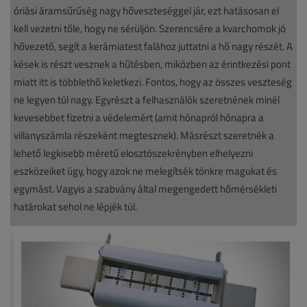
óriási áramsűrűség nagy hőveszteséggel jár, ezt hatásosan el
kell vezetni tőle, hogy ne sérüljön. Szerencsére a kvarchomok jó
hővezető, segít a kerámiatest falához juttatni a hő nagy részét. A
kések is részt vesznek a hűtésben, miközben az érintkezési pont
miatt itt is többlethő keletkezi. Fontos, hogy az összes veszteség
ne legyen túl nagy. Egyrészt a felhasználók szeretnének minél
kevesebbet fizetni a védelemért (amit hónapról hónapra a
villanyszámla részeként megtesznek). Másrészt szeretnék a
lehető legkisebb méretű elosztószekrényben elhelyezni
eszközeiket úgy, hogy azok ne melegítsék tönkre magukat és
egymást. Vagyis a szabvány által megengedett hőmérsékleti
határokat sehol ne lépjék túl.