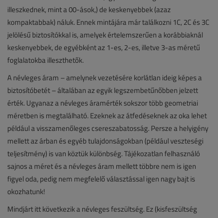
illeszkednek, mint a 00-ások,) de keskenyebbek (azaz
kompaktabbak) náluk. Ennek mintájára már találkozni 1C, 2C és 3C
jelölésű biztosítókkal is, amelyek értelemszerűen a korábbiaknál
keskenyebbek, de egyébként az 1-es, 2-es, illetve 3-as méretű
foglalatokba illeszthetők.
A névleges áram – amelynek vezetésére korlátlan ideig képes a
biztosítóbetét – általában az egyik legszembetűnőbben jelzett
érték. Ugyanaz a névleges áramérték sokszor több geometriai
méretben is megtalálható. Ezeknek az átfedéseknek az oka lehet
például a visszamenőleges csereszabatosság. Persze a helyigény
mellett az árban és egyéb tulajdonságokban (például veszteségi
teljesítmény) is van köztük különbség. Tájékozatlan felhasználó
sajnos a méret és a névleges áram mellett többre nem is igen
figyel oda, pedig nem megfelelő választással igen nagy bajt is
okozhatunk!
Mindjárt itt következik a névleges feszültség. Ez (kisfeszültség