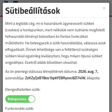
Sütibeállítások
×
Toggle
naviga
Mint a legtöbb cég, mi is használunk úgynevezett sütiket
(cookies) a honlapunkon, mert nélkülük nem tudnánk megfelelő
felhasználói élményt biztosítani és fontos funkciókat
működtetni. Ha beleegyezik a sütik használatába, válassza azok
elfogadását. Önnek lehetősége van a feltétlenül szükséges
sütiken kívül egyénileg kiválasztani, hogy milyen típusú sütiket
engedélyez. Ezekről alább bővebben olvashat.
Az ön jelenlegi státusza létrejöttének dátuma:
2026. aug. 7.
,
azonosítója:
ZzKZyQzB78os1bpkYEBRyovc8Zl74IW
, állapota:
Elengedhetetlen sütik:
Funkcionális sütik:
Lapszám: