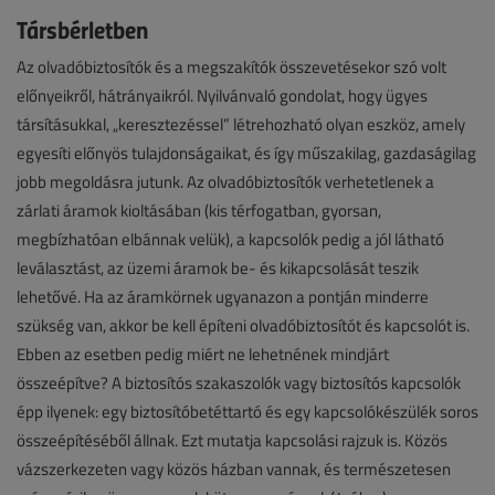
Társbérletben
Az olvadóbiztosítók és a megszakítók összevetésekor szó volt
előnyeikről, hátrányaikról. Nyilvánvaló gondolat, hogy ügyes
társításukkal, „keresztezéssel” létrehozható olyan eszköz, amely
egyesíti előnyös tulajdonságaikat, és így műszakilag, gazdaságilag
jobb megoldásra jutunk. Az olvadóbiztosítók verhetetlenek a
zárlati áramok kioltásában (kis térfogatban, gyorsan,
megbízhatóan elbánnak velük), a kapcsolók pedig a jól látható
leválasztást, az üzemi áramok be- és kikapcsolását teszik
lehetővé. Ha az áramkörnek ugyanazon a pontján minderre
szükség van, akkor be kell építeni olvadóbiztosítót és kapcsolót is.
Ebben az esetben pedig miért ne lehetnének mindjárt
összeépítve? A biztosítós szakaszolók vagy biztosítós kapcsolók
épp ilyenek: egy biztosítóbetéttartó és egy kapcsolókészülék soros
összeépítéséből állnak. Ezt mutatja kapcsolási rajzuk is. Közös
vázszerkezeten vagy közös házban vannak, és természetesen