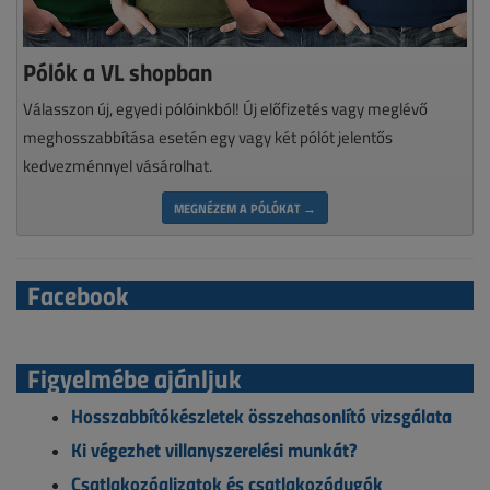
Pólók a VL shopban
Válasszon új, egyedi pólóinkból! Új előfizetés vagy meglévő
meghosszabbítása esetén egy vagy két pólót jelentős
kedvezménnyel vásárolhat.
MEGNÉZEM A PÓLÓKAT →
Facebook
Figyelmébe ajánljuk
Hosszabbítókészletek összehasonlító vizsgálata
Ki végezhet villanyszerelési munkát?
Csatlakozóaljzatok és csatlakozódugók