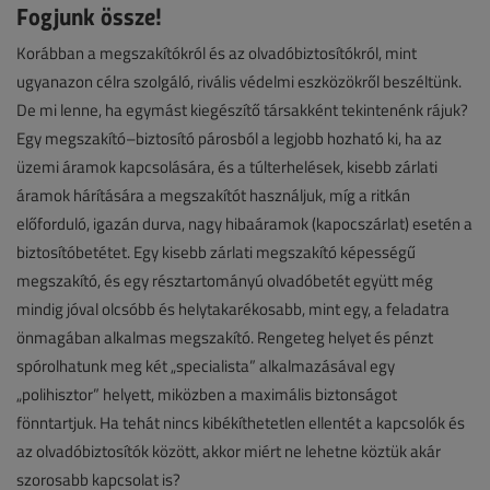
Fogjunk össze!
Korábban a megszakítókról és az olvadóbiztosítókról, mint
ugyanazon célra szolgáló, rivális védelmi eszközökről beszéltünk.
De mi lenne, ha egymást kiegészítő társakként tekintenénk rájuk?
Egy megszakító–biztosító párosból a legjobb hozható ki, ha az
üzemi áramok kapcsolására, és a túlterhelések, kisebb zárlati
áramok hárítására a megszakítót használjuk, míg a ritkán
előforduló, igazán durva, nagy hibaáramok (kapocszárlat) esetén a
biztosítóbetétet. Egy kisebb zárlati megszakító képességű
megszakító, és egy résztartományú olvadóbetét együtt még
mindig jóval olcsóbb és helytakarékosabb, mint egy, a feladatra
önmagában alkalmas megszakító. Rengeteg helyet és pénzt
spórolhatunk meg két „specialista” alkalmazásával egy
„polihisztor” helyett, miközben a maximális biztonságot
fönntartjuk. Ha tehát nincs kibékíthetetlen ellentét a kapcsolók és
az olvadóbiztosítók között, akkor miért ne lehetne köztük akár
szorosabb kapcsolat is?