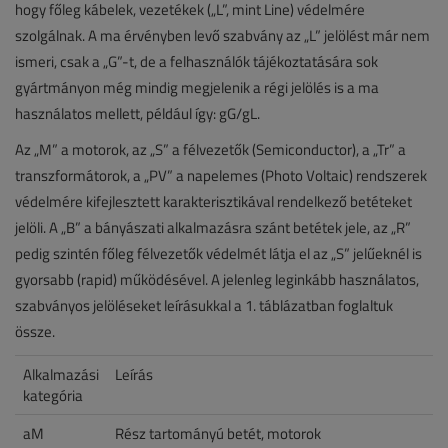
hogy főleg kábelek, vezetékek („L”, mint Line) védelmére
szolgálnak. A ma érvényben levő szabvány az „L” jelölést már nem
ismeri, csak a „G”-t, de a felhasználók tájékoztatására sok
gyártmányon még mindig megjelenik a régi jelölés is a ma
használatos mellett, például így: gG/gL.
Az „M” a motorok, az „S” a félvezetők (Semiconductor), a „Tr” a
transzformátorok, a „PV” a napelemes (Photo Voltaic) rendszerek
védelmére kifejlesztett karakterisztikával rendelkező betéteket
jelöli. A „B” a bányászati alkalmazásra szánt betétek jele, az „R”
pedig szintén főleg félvezetők védelmét látja el az „S” jelűeknél is
gyorsabb (rapid) működésével. A jelenleg leginkább használatos,
szabványos jelöléseket leírásukkal a 1. táblázatban foglaltuk
össze.
Alkalmazási
Leírás
kategória
aM
Rész tartományú betét, motorok