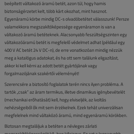
beépített váltakozó áramú betét, azon túl, hogy hamis
biztonságérzetet kelt, több kárt okozhat, mint hasznot.
Egyenáramú körbe mindig DC-s olvadóbetétet válasszunk! Persze
valamekkora megszakítóképessége egyenáramon is van a
váltakozó áramú betéteknek. Alacsonyabb feszültségszinten egy
váltakozóáramú betét is megfelelő védelmet adhat (például egy
400 V AC betét 24 V DC-n), de erre vonatkozóan mindig nézzük
meg a katalógus adatokat, és ha ott sem találunk eligazítást,
akkor ki kell kérni az adott betét gyártójának vagy
forgalmazójának szakértői véleményét!
Szerencsére a biztosító foglalatok terén nincs ilyen probléma. A
tartók „csak” az áram termikus, illetve dinamikus igénybevételét
(mechanikai erőhatását) kell, hogy elviseljék, az ívoltás
nehézségeiből ők mit sem érzékelnek. Ezek tehát univerzálisan
megfelelnek mind váltakózó áramú, mind egyenáramú körökben.
Biztosan megtaláljuk a betéten a névleges zárlati
megszakítóképességét kA-ben kifejezve. Ez azt a legnagyobb