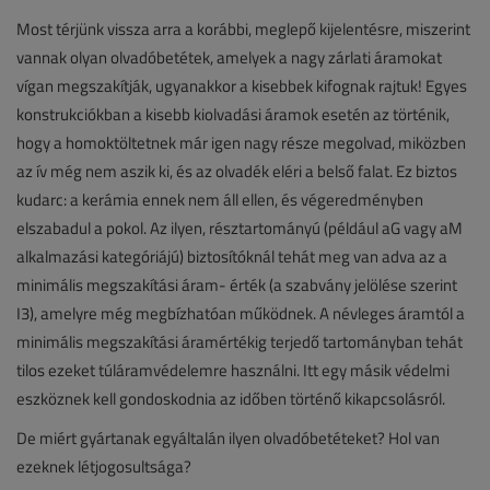
Most térjünk vissza arra a korábbi, meglepő kijelentésre, miszerint
vannak olyan olvadóbetétek, amelyek a nagy zárlati áramokat
vígan megszakítják, ugyanakkor a kisebbek kifognak rajtuk! Egyes
konstrukciókban a kisebb kiolvadási áramok esetén az történik,
hogy a homoktöltetnek már igen nagy része megolvad, miközben
az ív még nem aszik ki, és az olvadék eléri a belső falat. Ez biztos
kudarc: a kerámia ennek nem áll ellen, és végeredményben
elszabadul a pokol. Az ilyen, résztartományú (például aG vagy aM
alkalmazási kategóriájú) biztosítóknál tehát meg van adva az a
minimális megszakítási áram- érték (a szabvány jelölése szerint
I3), amelyre még megbízhatóan működnek. A névleges áramtól a
minimális megszakítási áramértékig terjedő tartományban tehát
tilos ezeket túláramvédelemre használni. Itt egy másik védelmi
eszköznek kell gondoskodnia az időben történő kikapcsolásról.
De miért gyártanak egyáltalán ilyen olvadóbetéteket? Hol van
ezeknek létjogosultsága?