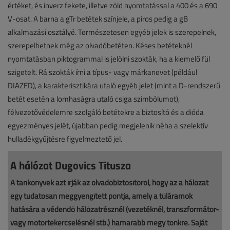
értéket, és inverz fekete, illetve zöld nyomtatással a 400 és a 690
V-osat. A barna a gTr betétek színjele, a piros pedig a gB
alkalmazási osztályé. Természetesen egyéb jelek is szerepelnek,
szerepelhetnek még az olvadóbetéten. Késes betéteknél
nyomtatásban piktogrammal is jelölni szokták, ha a kiemelő fül
szigetelt. Rá szokták írni a típus- vagy márkanevet (például
DIAZED), a karakterisztikára utaló egyéb jelet (mint a D-rendszerű
betét esetén a lomhaságra utaló csiga szimbólumot),
félvezetővédelemre szolgáló betétekre a biztosító és a dióda
egyezményes jelét, újabban pedig megjelenik néha a szelektív
hulladékgyűjtésre figyelmeztető jel.
A hálózat Dugovics Titusza
A tankönyvek azt írják az olvadóbiztosítóról, hogy az a hálózat
egy tudatosan meggyengített pontja, amely a túláramok
hatására a védendő hálózatrésznél (vezetéknél, transzformátor-
vagy motortekercselésnél stb.) hamarabb megy tönkre. Saját