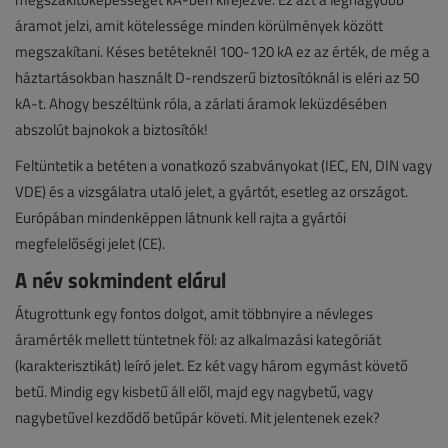
áramot jelzi, amit kötelessége minden körülmények között
megszakítani. Késes betéteknél 100-120 kA ez az érték, de még a
háztartásokban használt D-rendszerű biztosítóknál is eléri az 50
kA-t. Ahogy beszéltünk róla, a zárlati áramok leküzdésében
abszolút bajnokok a biztosítók!
Feltüntetik a betéten a vonatkozó szabványokat (IEC, EN, DIN vagy
VDE) és a vizsgálatra utaló jelet, a gyártót, esetleg az országot.
Európában mindenképpen látnunk kell rajta a gyártói
megfelelőségi jelet (CE).
A név sokmindent elárul
Átugrottunk egy fontos dolgot, amit többnyire a névleges
áramérték mellett tüntetnek föl: az alkalmazási kategóriát
(karakterisztikát) leíró jelet. Ez két vagy három egymást követő
betű. Mindig egy kisbetű áll elől, majd egy nagybetű, vagy
nagybetűvel kezdődő betűpár követi. Mit jelentenek ezek?