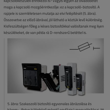
kapcsolókészülék érintkezői is? Vagyis legyen az olvadóbetét
maga a kapcsoló mozgóérintkezője: ez a kapcsoló-biztosító. A
rajzjele is szemléletesen mutatja az elvi felépítését (5. ábra).
Összevetve az előző ábrával, jól látható a köztük levő különbség.
Kisfeszültségen főleg a késes biztosítókkal valósítanak meg ilyen
készülékeket, de van példa rá D-rendszerű betéttel is.
5. ábra: Szakaszoló biztosító egyvonalas ábrázolása és
három-, illetve különböző méretű egyfázisú megvalósításai. Itt