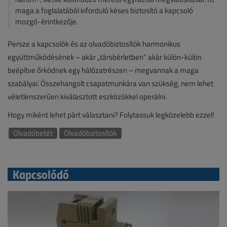
maga a foglalatából kiforduló késes biztosító a kapcsoló
mozgó-érintkezője.
Persze a kapcsolók és az olvadóbiztosítók harmonikus
együttműködésének – akár „társbérletben” akár külön-külön
beépítve őrködnek egy hálózatrészen – megvannak a maga
szabályai. Összehangolt csapatmunkára van szükség, nem lehet
véletlenszerűen kiválasztott eszközökkel operálni.
Hogy miként lehet párt választani? Folytassuk legközelebb ezzel!
Olvadóbetét
Olvadóbiztosítók
Kapcsolódó