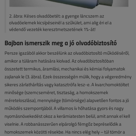
2. ábra: Késes olvadóbetét: a gyenge láncszem az
olvadóelemek kicsípéseinél a szűkület, ami alig éri el a
védendő vezeték keresztmetszetének 1%-át!
Bajban ismerszik meg a jó olvadóbiztosító
Persze igazából akkor beszélünk az olvadóbiztosító működéséről,
amikor a túláram hatására kiolvad. Az olvadóbiztosítóban
összetett termikus, áramlási, mechanikai és kémiai folyamatok
zajlanak le (3. ábra). Ezek összességén múlik, hogy a végeredmény
sikeres zárlathárítás vagy katasztrófa lesz-e. A kvarchomoktöltet
minősége (szemcseméret, tisztaság, a homokszemek
méreteloszlása), mennyisége (tömörsége) alapvetően fontos a jó
működés szempontjából. A villamos ív hőhatása gyors és nagy
nyomásnövekedést okoz a kerámiatesten belül, amit annak el kell
viselnie. A robbanásszerűen elpárolgó fémgőz bepréselődik a
homokszemek közötti résekbe. Ha nincs elég hely – túl tömör a