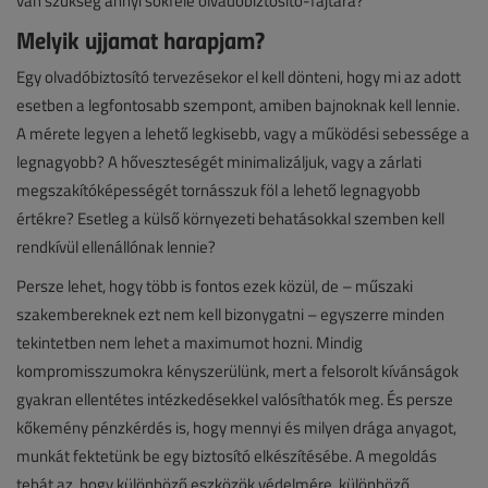
van szükség annyi sokféle olvadóbiztosító-fajtára?
Melyik ujjamat harapjam?
Egy olvadóbiztosító tervezésekor el kell dönteni, hogy mi az adott
esetben a legfontosabb szempont, amiben bajnoknak kell lennie.
A mérete legyen a lehető legkisebb, vagy a működési sebessége a
legnagyobb? A hőveszteségét minimalizáljuk, vagy a zárlati
megszakítóképességét tornásszuk föl a lehető legnagyobb
értékre? Esetleg a külső környezeti behatásokkal szemben kell
rendkívül ellenállónak lennie?
Persze lehet, hogy több is fontos ezek közül, de – műszaki
szakembereknek ezt nem kell bizonygatni – egyszerre minden
tekintetben nem lehet a maximumot hozni. Mindig
kompromisszumokra kényszerülünk, mert a felsorolt kívánságok
gyakran ellentétes intézkedésekkel valósíthatók meg. És persze
kőkemény pénzkérdés is, hogy mennyi és milyen drága anyagot,
munkát fektetünk be egy biztosító elkészítésébe. A megoldás
tehát az, hogy különböző eszközök védelmére, különböző