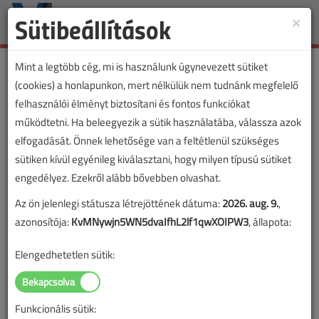
Sütibeállítások
×
Toggle
naviga
Mint a legtöbb cég, mi is használunk úgynevezett sütiket
(cookies) a honlapunkon, mert nélkülük nem tudnánk megfelelő
felhasználói élményt biztosítani és fontos funkciókat
működtetni. Ha beleegyezik a sütik használatába, válassza azok
elfogadását. Önnek lehetősége van a feltétlenül szükséges
sütiken kívül egyénileg kiválasztani, hogy milyen típusú sütiket
engedélyez. Ezekről alább bővebben olvashat.
Az ön jelenlegi státusza létrejöttének dátuma:
2026. aug. 9.
,
azonosítója:
KvMNywjn5WN5dvaIfhL2lf1qwXOIPW3
, állapota:
Elengedhetetlen sütik:
Funkcionális sütik:
Lapszám: