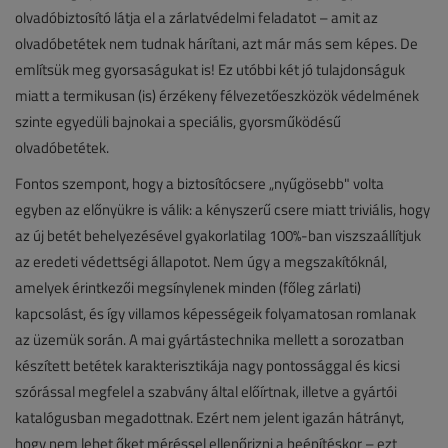
olvadóbiztosító látja el a zárlatvédelmi feladatot – amit az
olvadóbetétek nem tudnak hárítani, azt már más sem képes. De
említsük meg gyorsaságukat is! Ez utóbbi két jó tulajdonságuk
miatt a termikusan (is) érzékeny félvezetőeszközök védelmének
szinte egyedüli bajnokai a speciális, gyorsműködésű
olvadóbetétek.
Fontos szempont, hogy a biztosítócsere „nyűgösebb" volta
egyben az előnyükre is válik: a kényszerű csere miatt triviális, hogy
az új betét behelyezésével gyakorlatilag 100%-ban viszszaállítjuk
az eredeti védettségi állapotot. Nem úgy a megszakítóknál,
amelyek érintkezői megsínylenek minden (főleg zárlati)
kapcsolást, és így villamos képességeik folyamatosan romlanak
az üzemük során. A mai gyártástechnika mellett a sorozatban
készített betétek karakterisztikája nagy pontossággal és kicsi
szórással megfelel a szabvány által előírtnak, illetve a gyártói
katalógusban megadottnak. Ezért nem jelent igazán hátrányt,
hogy nem lehet őket méréssel ellenőrizni a beépítéskor – ezt