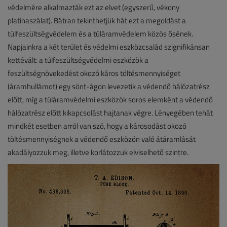
védelmére alkalmazták ezt az elvet (egyszerű, vékony
platinaszálat). Bátran tekinthetjük hát ezt a megoldást a
túlfeszültségvédelem és a túláramvédelem közös ősének.
Napjainkra a két terület és védelmi eszközcsalád szignifikánsan
kettévált: a túlfeszültségvédelmi eszközök a
feszültségnövekedést okozó káros töltésmennyiséget
(áramhullámot) egy sönt-ágon levezetik a védendő hálózatrész
előtt, míg a túláramvédelmi eszközök soros elemként a védendő
hálózatrész előtt kikapcsolást hajtanak végre. Lényegében tehát
mindkét esetben arról van szó, hogy a károsodást okozó
töltésmennyiségnek a védendő eszközön való átáramlását
akadályozzuk meg, illetve korlátozzuk elviselhető szintre.