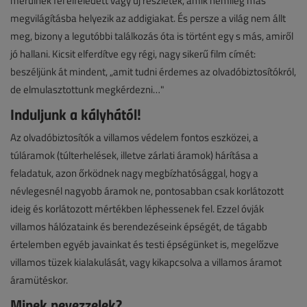
merülnek fel elfeledett vagy új részletek, amik némileg más
megvilágításba helyezik az addigiakat. És persze a világ nem állt
meg, bizony a legutóbbi találkozás óta is történt egy s más, amiről
jó hallani. Kicsit elferdítve egy régi, nagy sikerű film címét:
beszéljünk át mindent, „amit tudni érdemes az olvadóbiztosítókról,
de elmulasztottunk megkérdezni…"
Induljunk a kályhától!
Az olvadóbiztosítók a villamos védelem fontos eszközei, a
túláramok (túlterhelések, illetve zárlati áramok) hárítása a
feladatuk, azon őrködnek nagy megbízhatósággal, hogy a
névlegesnél nagyobb áramok ne, pontosabban csak korlátozott
ideig és korlátozott mértékben léphessenek fel. Ezzel óvják
villamos hálózataink és berendezéseink épségét, de tágabb
értelemben egyéb javainkat és testi épségünket is, megelőzve
villamos tüzek kialakulását, vagy kikapcsolva a villamos áramot
áramütéskor.
Minek nevezzelek?