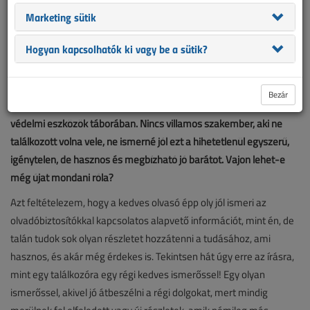
Marketing sütik
Hogyan kapcsolhatók ki vagy be a sütik?
Bezár
Az olvadóbiztosító az elektrotechnika kezdete óta jelen van a
védelmi eszközök táborában. Nincs villamos szakember, aki ne
találkozott volna vele, ne ismerné jól ezt a hihetetlenül egyszerű,
igénytelen, de hasznos és megbízható jó barátot. Vajon lehet-e
még újat mondani róla?
Azt feltételezem, hogy a kedves olvasó épp oly jól ismeri az
olvadóbiztosítókkal kapcsolatos alapvető információt, mint én, de
talán tudok sok olyan részletet hozzátenni a tudásához, ami
hasznos, és akár még érdekes is. Tekintsen hát úgy erre az írásra,
mint egy találkozóra egy régi kedves ismerőssel! Egy olyan
ismerőssel, akivel jó átbeszélni a régi dolgokat, mert mindig