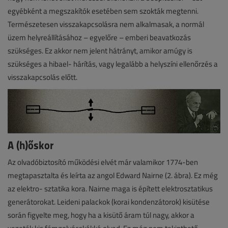
egyébként a megszakítók esetében sem szokták megtenni.
Természetesen visszakapcsolásra nem alkalmasak, a normál
üzem helyreállításához – egyelőre – emberi beavatkozás
szükséges. Ez akkor nem jelent hátrányt, amikor amúgy is
szükséges a hibael- hárítás, vagy legalább a helyszíni ellenőrzés a
visszakapcsolás előtt.
A (h)őskor
Az olvadóbiztosító működési elvét már valamikor 1774-ben
megtapasztalta és leírta az angol Edward Nairne (2. ábra). Ez még
az elektro- sztatika kora. Nairne maga is épített elektrosztatikus
generátorokat. Leideni palackok (korai kondenzátorok) kisütése
során figyelte meg, hogy ha a kisütő áram túl nagy, akkor a