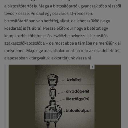
a biztosítótartót is. Maga a biztosítótartó ugyancsak több részből
tevődik össze. Például egy csavaros, D-rendszerű
biztosítótartóban van betétfej, aljzat, de lehet szűkítő (vagy
közdarab) is (1. ábra). Persze előfordul, hogy a betétet egy
komplexebb, többfunkciós eszközbe helyezzük, biztosítós
szakaszolókapcsolóba – de most ebbe a témába ne merüljünk el
mélyebben. Majd egy más alkalommal, ha már az olvadóbetétet
alaposabban kitárgyaltuk, akkor térjünk vissza rá!