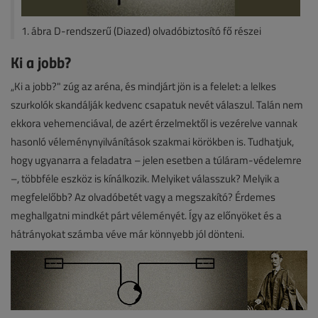
1. ábra D-rendszerű (Diazed) olvadóbiztosító fő részei
Ki a jobb?
„Ki a jobb?" zúg az aréna, és mindjárt jön is a felelet: a lelkes
szurkolók skandálják kedvenc csapatuk nevét válaszul. Talán nem
ekkora vehemenciával, de azért érzelmektől is vezérelve vannak
hasonló véleménynyilvánítások szakmai körökben is. Tudhatjuk,
hogy ugyanarra a feladatra – jelen esetben a túláram-védelemre
–, többféle eszköz is kínálkozik. Melyiket válasszuk? Melyik a
megfelelőbb? Az olvadóbetét vagy a megszakító? Érdemes
meghallgatni mindkét párt véleményét. Így az előnyöket és a
hátrányokat számba véve már könnyebb jól dönteni.