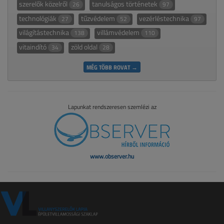
szerelők közelről
tanulságos történetek
26
97
technológiák
tűzvédelem
vezérléstechnika
27
52
97
világítástechnika
villámvédelem
138
110
vitaindító
zöld oldal
34
28
MÉG TÖBB ROVAT →
Lapunkat rendszeresen szemlézi az
www.observer.hu