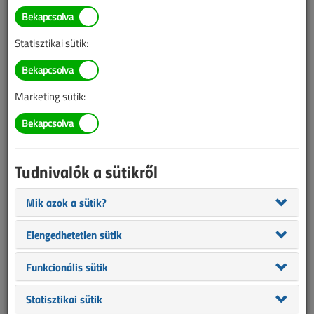
TARTALOM
Statisztikai sütik:
Szakmatörténet
Amit az olvadóbiztosítókról
Marketing sütik:
tudni érdemes...
2015/5. lapszám
|
Dr. Papp Gusztáv
|
24 837 |
Tudnivalók a sütikről
Figylem! Ez a cikk 11 éve frissült utoljára. A benne szereplő
Mik azok a sütik?
információk mára aktualitásukat veszíthették, valamint a tartalom
Elengedhetetlen sütik
helyenként hiányos lehet (képek, táblázatok stb.).
Funkcionális sütik
Statisztikai sütik