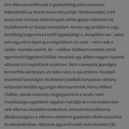
bíró villamos izzólámpát is gyakorlatilag párhuzamosan
fejlesztették az Atlanti óceán két partján. Mindazonáltal, mint
annyi más műszaki találmánynál, nehéz igazán eldönteni, kit
tisztelhetünk az ősatya szerepében. Amikor egy probléma vagy
lehetőség (vagy mind a kettő egyidejűleg) a „levegőben van”, akkor
sok nagy elme töpreng a megoldáson, és ezek – nem csak a
szólás-mondás szerint, de – valóban találkozni szoktak, tehát
egymástól függetlenül többé-kevésbé egy időben nagyon hasonló
válaszok és megoldások születnek. Nem szerepünk igazságot
tenni efféle kérdésben, és talán nincs is sok értelme. Korabeli
levelekből tanulságos részleteket publikált könyvében néhány
évtizeddel később egy angol villamosmérnök, Henry William
Clothier, akinek érdemes megjegyeznünk a nevét, mert
munkássága egyébként nagyban hozzájárult a mai értelemben
vett villamos elosztóberendezések, tokozott készülékek és
általánosságban a villamos védelmek gyakorlati alkalmazásához
és elterjedéséhez. Idézzünk egy erről szóló rövid részletet (30.