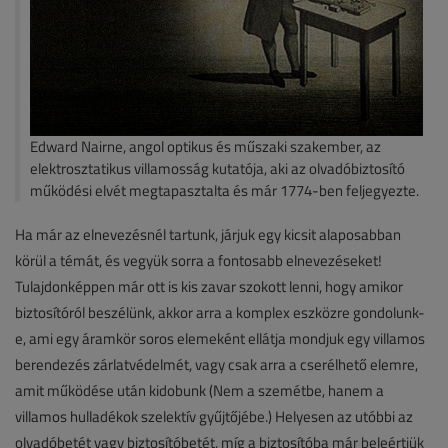
Edward Nairne, angol optikus és műszaki szakember, az
elektrosztatikus villamosság kutatója, aki az olvadóbiztosító
működési elvét megtapasztalta és már 1774-ben feljegyezte.
Ha már az elnevezésnél tartunk, járjuk egy kicsit alaposabban
körül a témát, és vegyük sorra a fontosabb elnevezéseket!
Tulajdonképpen már ott is kis zavar szokott lenni, hogy amikor
biztosítóról beszélünk, akkor arra a komplex eszközre gondolunk-
e, ami egy áramkör soros elemeként ellátja mondjuk egy villamos
berendezés zárlatvédelmét, vagy csak arra a cserélhető elemre,
amit működése után kidobunk (Nem a szemétbe, hanem a
villamos hulladékok szelektív gyűjtőjébe.) Helyesen az utóbbi az
olvadóbetét vagy biztosítóbetét, míg a biztosítóba már beleértjük