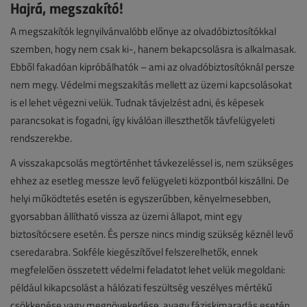
Hajrá, megszakító!
A megszakítók legnyilvánvalóbb előnye az olvadóbiztosítókkal
szemben, hogy nem csak ki-, hanem bekapcsolásra is alkalmasak.
Ebből fakadóan kipróbálhatók – ami az olvadóbiztosítóknál persze
nem megy. Védelmi megszakítás mellett az üzemi kapcsolásokat
is el lehet végezni velük. Tudnak távjelzést adni, és képesek
parancsokat is fogadni, így kiválóan illeszthetők távfelügyeleti
rendszerekbe.
A visszakapcsolás megtörténhet távkezeléssel is, nem szükséges
ehhez az esetleg messze levő felügyeleti központból kiszállni. De
helyi működtetés esetén is egyszerűbben, kényelmesebben,
gyorsabban állítható vissza az üzemi állapot, mint egy
biztosítócsere esetén. És persze nincs mindig szükség kéznél levő
cseredarabra. Sokféle kiegészítővel felszerelhetők, ennek
megfelelően összetett védelmi feladatot lehet velük megoldani:
például kikapcsolást a hálózati feszültség veszélyes mértékű
csökkenése vagy megnövekedése, avagy fáziskimaradás esetén.