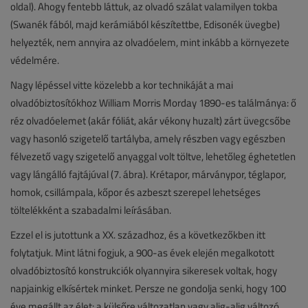
oldal). Ahogy fentebb láttuk, az olvadó szálat valamilyen tokba
(Swanék fából, majd kerámiából készítettbe, Edisonék üvegbe)
helyezték, nem annyira az olvadóelem, mint inkább a környezete
védelmére.
Nagy lépéssel vitte közelebb a kor technikáját a mai
olvadóbiztosítókhoz William Morris Morday 1890-es találmánya: ő
réz olvadóelemet (akár fóliát, akár vékony huzalt) zárt üvegcsőbe
vagy hasonló szigetelő tartályba, amely részben vagy egészben
félvezető vagy szigetelő anyaggal volt töltve, lehetőleg éghetetlen
vagy lángálló fajtájúval (7. ábra). Krétapor, márványpor, téglapor,
homok, csillámpala, kőpor és azbeszt szerepel lehetséges
töltelékként a szabadalmi leírásában.
Ezzel el is jutottunk a XX. századhoz, és a következőkben itt
folytatjuk. Mint látni fogjuk, a 900-as évek elején megalkotott
olvadóbiztosító konstrukciók olyannyira sikeresek voltak, hogy
napjainkig elkísértek minket. Persze ne gondolja senki, hogy 100
éve megállt az élet: a külsőre változatlan vagy alig-alig változó