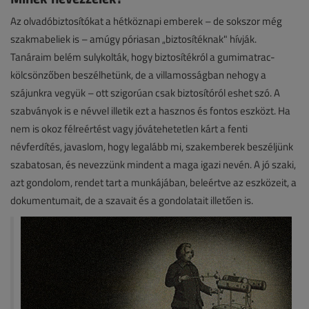
Az olvadóbiztosítókat a hétköznapi emberek – de sokszor még
szakmabeliek is – amúgy póriasan „biztosítéknak" hívják.
Tanáraim belém sulykolták, hogy biztosítékról a gumimatrac-
kölcsönzőben beszélhetünk, de a villamosságban nehogy a
szájunkra vegyük – ott szigorúan csak biztosítóról eshet szó. A
szabványok is e névvel illetik ezt a hasznos és fontos eszközt. Ha
nem is okoz félreértést vagy jóvátehetetlen kárt a fenti
névferdítés, javaslom, hogy legalább mi, szakemberek beszéljünk
szabatosan, és nevezzünk mindent a maga igazi nevén. A jó szaki,
azt gondolom, rendet tart a munkájában, beleértve az eszközeit, a
dokumentumait, de a szavait és a gondolatait illetően is.