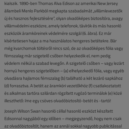
kialszik. 1890-ben Thomas Alva Edison az amerikai New Jersey
állambeli Menlo Parkból megkapta szabadalmát „villámlevezetők
új és hasznos fejlesztésére”, olyan olvadóképes biztosítóra, avagy
villámvédelmi eszközre, amely telefonok, távírók és más hasonló
eszközök áramköreinek védelmére szolgál (6. ábra). Ez már
kísértetiesen hajaz a ma használatos hengeres betétekre. Bár
még kvarchomok töltésről nincs szó, de az olvadóképes fólia vagy
fémszalag már szigetelő csőben helyezkedik el, nem pedig
védelem nélkül a szabad levegőn. A szigetelő csőben – vagy lezárt
hornyú hengeres szigetelőben – (a) elhelyezkedő fólia, vagy egyéb
olvadásra hajlamos fémszalag (b) található a két lezáró sapkához
(d) forrasztva. A betét az áramköri vezetőkhöz (f) csatlakoztatott
és alkalmas tartóra szilárdan rögzített rugózó terminálok (e) közé
illeszthető: íme egy csöves olvadóbiztosító-betét és -tartó!
Joseph Wilson Swan hasonló céllal hasonló eszközt készített
Edisonnal nagyjából egy időben – megjegyzendő, hogy nem csak
az olvadóbiztosítót, hanem az annál sokkal nagyobb publicitással