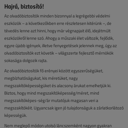
Hajrá, biztosító!
Az olvadóbiztosítók minden bizonnyal a legrégebbi védelmi
eszközök – a következőkben erre részletesen kitérünk –, de
tévedés lenne azt hinni, hogy már végnapjait élő, idejétmúlt
eszközökről lenne szó. Ahogy a műszaki élet változik, fejlődik,
egyre újabb igények, illetve fenyegetések jelennek meg, úgy az
olvadóbiztosítók ezt követik – világszerte fejlesztő mérnökök
sokasága dolgozik rajta.
Az olvadóbiztosítók fő erényei között egyszerűségüket,
megbízhatóságukat, kis méretüket, nagy
megszakítóképességüket és alacsony árukat emelhetjük ki.
Biztos, hogy mind megszakítóképesség/méret, mind
megszakítóképes-ség/ár mutatójuk magasan veri a
megszakítókéit. Ugyancsak igen jó tulajdonságuk a zárlatkorlátozó
képességük.
Nem meglepő módon utolsó láncszemként nagyon gyakran