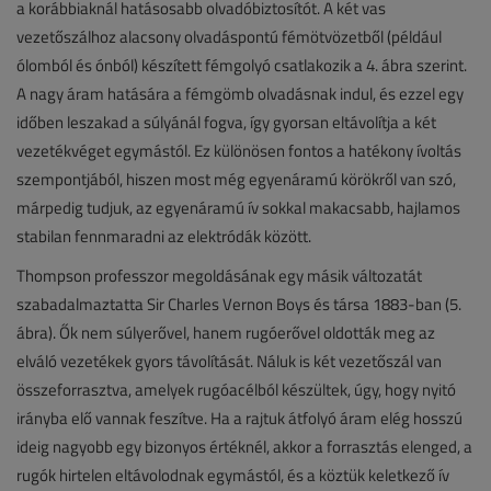
a korábbiaknál hatásosabb olvadóbiztosítót. A két vas
vezetőszálhoz alacsony olvadáspontú fémötvözetből (például
ólomból és ónból) készített fémgolyó csatlakozik a 4. ábra szerint.
A nagy áram hatására a fémgömb olvadásnak indul, és ezzel egy
időben leszakad a súlyánál fogva, így gyorsan eltávolítja a két
vezetékvéget egymástól. Ez különösen fontos a hatékony ívoltás
szempontjából, hiszen most még egyenáramú körökről van szó,
márpedig tudjuk, az egyenáramú ív sokkal makacsabb, hajlamos
stabilan fennmaradni az elektródák között.
Thompson professzor megoldásának egy másik változatát
szabadalmaztatta Sir Charles Vernon Boys és társa 1883-ban (5.
ábra). Ők nem súlyerővel, hanem rugóerővel oldották meg az
elváló vezetékek gyors távolítását. Náluk is két vezetőszál van
összeforrasztva, amelyek rugóacélból készültek, úgy, hogy nyitó
irányba elő vannak feszítve. Ha a rajtuk átfolyó áram elég hosszú
ideig nagyobb egy bizonyos értéknél, akkor a forrasztás elenged, a
rugók hirtelen eltávolodnak egymástól, és a köztük keletkező ív