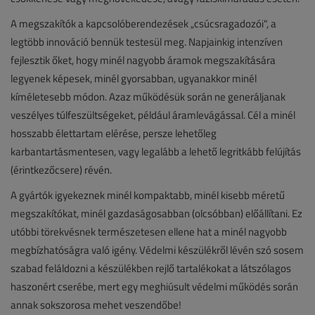
A megszakítók a kapcsolóberendezések „csúcsragadozói", a
legtöbb innováció bennük testesül meg. Napjainkig intenzíven
fejlesztik őket, hogy minél nagyobb áramok megszakítására
legyenek képesek, minél gyorsabban, ugyanakkor minél
kíméletesebb módon. Azaz működésük során ne generáljanak
veszélyes túlfeszültségeket, például áramlevágással. Cél a minél
hosszabb élettartam elérése, persze lehetőleg
karbantartásmentesen, vagy legalább a lehető legritkább felújítás
(érintkezőcsere) révén.
A gyártók igyekeznek minél kompaktabb, minél kisebb méretű
megszakítókat, minél gazdaságosabban (olcsóbban) előállítani. Ez
utóbbi törekvésnek természetesen ellene hat a minél nagyobb
megbízhatóságra való igény. Védelmi készülékről lévén szó sosem
szabad feláldozni a készülékben rejlő tartalékokat a látszólagos
haszonért cserébe, mert egy meghiúsult védelmi működés során
annak sokszorosa mehet veszendőbe!