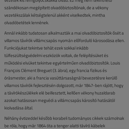
vezeték kis fémgolyócskákká olvad. Ez még nem tekinthető
szándékosan megépített olvadóbiztosítónak, de a vékony
vezetékszálak kétségtelenül akként viselkedtek, mintha
olvadóbetétek lennének.
Annál inkább tudatosan alkalmazták a mai olvadóbiztosítók ősét a
villamos távírók villámcsapás nyomán előforduló károsodása ellen.
Funkciójukat tekintve tehát ezek sokkal inkább
túlfeszültségvédelmi eszközök voltak, de felépítésüket és
működési elvüket tekintve egyértelműen olvadóbiztosítók. Louis
François Clément Breguet (3. ábra), egy francia fizikus és
órásmester, aki a francia vasúttársaságnál bevezetésre kerülő
villamos távírók fejlesztésén dolgozott, már 1847-ben rájött, hogy
a távírókészülékek elé beillesztett, kellően vékony huzaldarab
azokat hatásosan megvédi a villámcsapás károsító hatásától
kiolvadása által.
Néhány évtizeddel később korabeli tudományos cikkek számolnak
be róla, hogy már 1864 óta a tenger alatti távíró kábelek