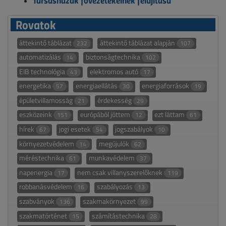
Rovatok
áttekintő táblázat
áttekintő táblázat alapján
232
107
automatizálás
biztonságtechnika
14
102
EIB technológia
elektromos autó
43
17
energetika
energiaellátás
energiaforrások
57
30
19
épületvillamosság
érdekesség
21
29
eszközeink
európából jöttem
ezt láttam
151
12
61
hírek
jogi esetek
jogszabályok
67
54
10
környezetvédelem
megújulók
14
62
méréstechnika
munkavédelem
61
37
napenergia
nem csak villanyszerelőknek
17
119
robbanásvédelem
szabályozás
16
13
szabványok
szakmakörnyezet
136
99
szakmatörténet
számítástechnika
15
28