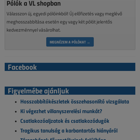
Pólók a VL shopban
Válasszon új, egyedi pólóinkból! Új előfizetés vagy meglévő
meghosszabbítása esetén egy vagy két pólót jelentős
kedvezménnyel vásárolhat.
MEGNÉZEM A PÓLÓKAT →
Facebook
Figyelmébe ajánljuk
Hosszabbítókészletek összehasonlító vizsgálata
Ki végezhet villanyszerelési munkát?
Csatlakozóaljzatok és csatlakozódugók
Tragikus tanulság a karbantartás hiányáról
Társasházak fővezetékeinek felújítása