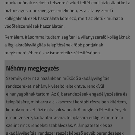
munkaadónak ezeket a felszereléseket feltétlenül biztosítani kell a
biztonságos munkavégzés érdekében, és a villanyszerelő
kollégáknak ezek használata kötelező, mert az életük múlhat a
védőfelszerelések használatán.
Remélem, írásommal tudtam segíteni a villanyszerelő kollégáknak
a légi akadályvilágítás telepítésének főbb pontjainak
megismerésében és az ismereteik szélesítésében.
Néhány megjegyzés
Személy szerint a hazánkban működő akadályvilágítási
rendszereket, néhány kivételtől eltekintve, rendkívül
elhanyagoltnak tartom. Az új berendezések engedélyezésére és
telepítésére, mint arra a cikksorozat korábbi részeiben kitértem,
komoly nemzetközi előírások vannak. A meglévő létesítmények
ellenőrzésére, karbantartására, felújítására eddigi ismereteim
szerint nincs rendeleti szabályozás. A lámpatestek és az
akadályvilágítási rendszer részét képező egyéb berendezések