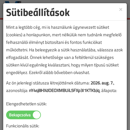
Sütibeállítások
×
Toggle
naviga
Mint a legtöbb cég, mi is használunk úgynevezett sütiket
(cookies) a honlapunkon, mert nélkülük nem tudnánk megfelelő
felhasználói élményt biztosítani és fontos funkciókat
működtetni. Ha beleegyezik a sütik használatába, válassza azok
elfogadását. Önnek lehetősége van a feltétlenül szükséges
sütiken kívül egyénileg kiválasztani, hogy milyen típusú sütiket
engedélyez. Ezekről alább bővebben olvashat.
Az ön jelenlegi státusza létrejöttének dátuma:
2026. aug. 7.
,
azonosítója:
nY4sj8HXdOEOXMBUiL5FXp3I1KTKbJq
, állapota:
Elengedhetetlen sütik:
Funkcionális sütik:
Lapszám: