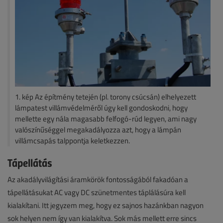
1. kép Az építmény tetején (pl. torony csúcsán) elhelyezett
lámpatest villámvédelméről úgy kell gondoskodni, hogy
mellette egy nála magasabb felfogó-rúd legyen, ami nagy
valószínűséggel megakadályozza azt, hogy a lámpán
villámcsapás talppontja keletkezzen.
Tápellátás
Az akadályvilágítási áramkörök fontosságából fakadóan a
tápellátásukat AC vagy DC szünetmentes táplálásúra kell
kialakítani. Itt jegyzem meg, hogy ez sajnos hazánkban nagyon
sok helyen nem így van kialakítva. Sok más mellett erre sincs