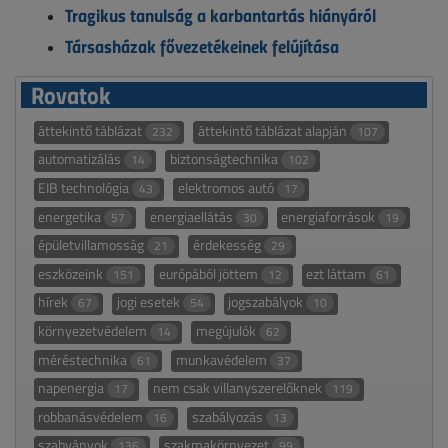
Tragikus tanulság a karbantartás hiányáról
Társasházak fővezetékeinek felújítása
Rovatok
áttekintő táblázat
áttekintő táblázat alapján
232
107
automatizálás
biztonságtechnika
14
102
EIB technológia
elektromos autó
43
17
energetika
energiaellátás
energiaforrások
57
30
19
épületvillamosság
érdekesség
21
29
eszközeink
európából jöttem
ezt láttam
151
12
61
hírek
jogi esetek
jogszabályok
67
54
10
környezetvédelem
megújulók
14
62
méréstechnika
munkavédelem
61
37
napenergia
nem csak villanyszerelőknek
17
119
robbanásvédelem
szabályozás
16
13
szabványok
szakmakörnyezet
136
99