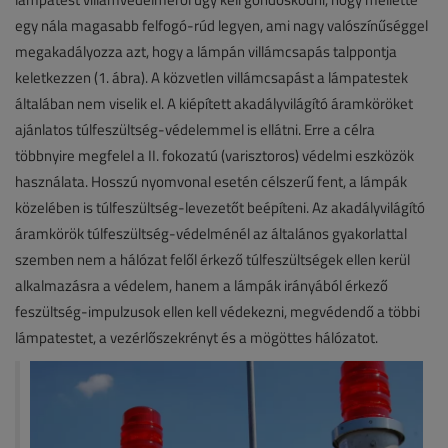
egy nála magasabb felfogó-rúd legyen, ami nagy valószínűséggel
megakadályozza azt, hogy a lámpán villámcsapás talppontja
keletkezzen (1. ábra). A közvetlen villámcsapást a lámpatestek
általában nem viselik el. A kiépített akadályvilágító áramköröket
ajánlatos túlfeszültség-védelemmel is ellátni. Erre a célra
többnyire megfelel a II. fokozatú (varisztoros) védelmi eszközök
használata. Hosszú nyomvonal esetén célszerű fent, a lámpák
közelében is túlfeszültség-levezetőt beépíteni. Az akadályvilágító
áramkörök túlfeszültség-védelménél az általános gyakorlattal
szemben nem a hálózat felől érkező túlfeszültségek ellen kerül
alkalmazásra a védelem, hanem a lámpák irányából érkező
feszültség-impulzusok ellen kell védekezni, megvédendő a többi
lámpatestet, a vezérlőszekrényt és a mögöttes hálózatot.