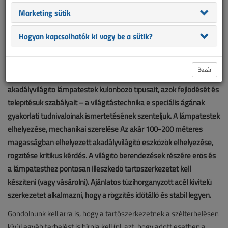
Marketing sütik
Hogyan kapcsolhatók ki vagy be a sütik?
Bezár
Cikksorozatunk befejező részét – miután megismertük az
akadályvilágító lámpatestek különböző típusait, azok fejlődését és
telepítésük szabályait – a világítástechnika e speciális ágának
gyakorlati tudnivalóinak ismertetésének szenteljük. A lámpatestek
elhelyezése, mechanikai szerelése Az akár 100-200 méteres
magasságban elhelyezett akadályvilágító eszközök elhelyezése,
rögzítése kritikus kérdés. A világító berendezések részére erős és
a lámpatesthez pontosan illeszkedő tartószerkezetet kell
készíteni (vagy vásárolni). Ajánlatos tűzihorganyzott acél kivitelű
szerkezetet alkalmazni, hogy a rögzítés időtálló és stabil legyen.
Gondolnunk kell arra is, hogy a tartószerkezetnek a szélterhelésen
kívül egyéb terhelést is bírnia kell (pl. azt, hogy adott esetben a