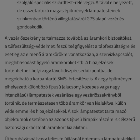
szolgáló speciális szilárdtest-relé végzi. A távol elhelyezett,
de összetartozó magas építmények lámpatesteinek
szinkronban történő villogtatásáról GPS alapú vezérlés
gondoskodik.
A vezérlőszekrény tartalmazza továbbá az áramköri biztosítókat,
a túlfeszültség-védelmet, feszültségfigyelést a tápfeszültségre és
esetleg az elmenő áramkörökre vonatkozóan, a szervizkapcsolót,
meghibásodást figyelő áramköröket stb. A hibajelzések
történhetnek helyi vagy távoli diszpécserközpontba, de
megoldható a karbantartó SMS-értesítése is. Az egy építményen
elhelyezett különböző típusú (alacsony, közepes vagy nagy
intenzitású) lámpatestek vezérlése egy vezérlőszekrényből
történik, de természetesen több áramkör van kialakítva, külön
védelemmel és hibajelzésekkel. A sok lámpatestet tartalmazó
objektumok esetében az azonos típusú lámpák részére is célszerű
biztonsági okból több áramkört kialakítani.
Új beruházásnál vagy teljes felújításnál érdemes a lámpatestekkel