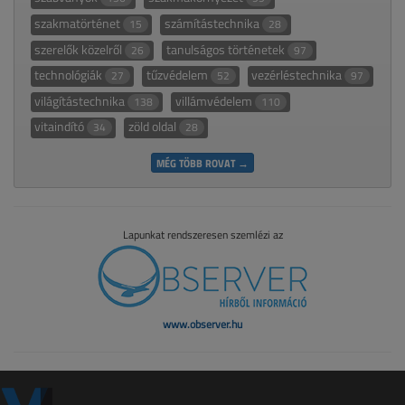
szakmatörténet
számítástechnika
15
28
szerelők közelről
tanulságos történetek
26
97
technológiák
tűzvédelem
vezérléstechnika
27
52
97
világítástechnika
villámvédelem
138
110
vitaindító
zöld oldal
34
28
MÉG TÖBB ROVAT →
Lapunkat rendszeresen szemlézi az
www.observer.hu