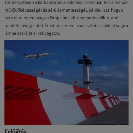
Természetesen a karbantartás alkalmával ellenőrizni kell a lámpák
működőképességét és sérülésmentességét, például azt, hogy a
bura nem repedt vagy a lámpa belülről nem párásodik-e, ami
tömítetlenségre utal. Értelemszerűen hiba esetén a javítást vagy a
lámpa cseréjét el kell végezni.
Felújítás