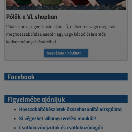
Pólók a VL shopban
Válasszon új, egyedi pólóinkból! Új előfizetés vagy meglévő
meghosszabbítása esetén egy vagy két pólót jelentős
kedvezménnyel vásárolhat.
MEGNÉZEM A PÓLÓKAT →
Facebook
Figyelmébe ajánljuk
Hosszabbítókészletek összehasonlító vizsgálata
Ki végezhet villanyszerelési munkát?
Csatlakozóaljzatok és csatlakozódugók