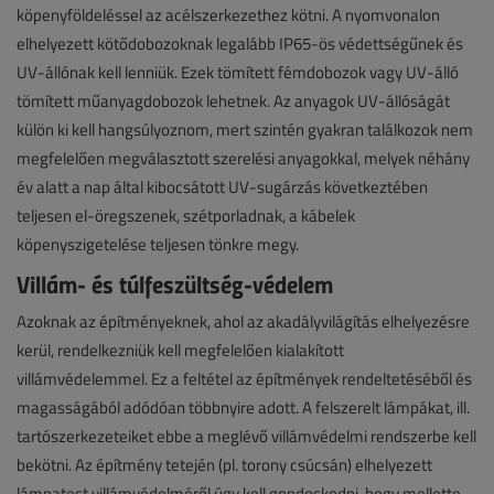
köpenyföldeléssel az acélszerkezethez kötni. A nyomvonalon
elhelyezett kötődobozoknak legalább IP65-ös védettségűnek és
UV-állónak kell lenniük. Ezek tömített fémdobozok vagy UV-álló
tömített műanyagdobozok lehetnek. Az anyagok UV-állóságát
külön ki kell hangsúlyoznom, mert szintén gyakran találkozok nem
megfelelően megválasztott szerelési anyagokkal, melyek néhány
év alatt a nap által kibocsátott UV-sugárzás következtében
teljesen el-öregszenek, szétporladnak, a kábelek
köpenyszigetelése teljesen tönkre megy.
Villám- és túlfeszültség-védelem
Azoknak az építményeknek, ahol az akadályvilágítás elhelyezésre
kerül, rendelkezniük kell megfelelően kialakított
villámvédelemmel. Ez a feltétel az építmények rendeltetéséből és
magasságából adódóan többnyire adott. A felszerelt lámpákat, ill.
tartószerkezeteiket ebbe a meglévő villámvédelmi rendszerbe kell
bekötni. Az építmény tetején (pl. torony csúcsán) elhelyezett
lámpatest villámvédelméről úgy kell gondoskodni, hogy mellette