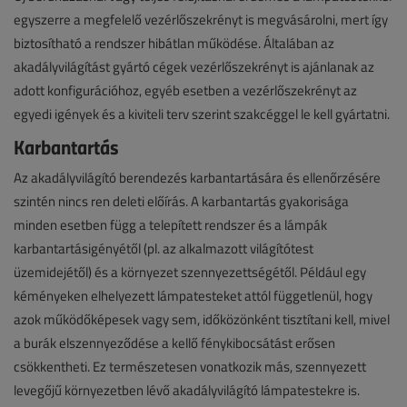
egyszerre a megfelelő vezérlőszekrényt is megvásárolni, mert így
biztosítható a rendszer hibátlan működése. Általában az
akadályvilágítást gyártó cégek vezérlőszekrényt is ajánlanak az
adott konfigurációhoz, egyéb esetben a vezérlőszekrényt az
egyedi igények és a kiviteli terv szerint szakcéggel le kell gyártatni.
Karbantartás
Az akadályvilágító berendezés karbantartására és ellenőrzésére
szintén nincs ren deleti előírás. A karbantartás gyakorisága
minden esetben függ a telepített rendszer és a lámpák
karbantartásigényétől (pl. az alkalmazott világítótest
üzemidejétől) és a környezet szennyezettségétől. Például egy
kéményeken elhelyezett lámpatesteket attól függetlenül, hogy
azok működőképesek vagy sem, időközönként tisztítani kell, mivel
a burák elszennyeződése a kellő fénykibocsátást erősen
csökkentheti. Ez természetesen vonatkozik más, szennyezett
levegőjű környezetben lévő akadályvilágító lámpatestekre is.