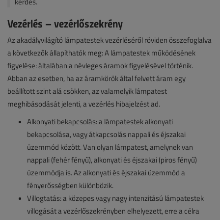
kérdés.
Vezérlés – vezérlőszekrény
Az akadályvilágító lámpatestek vezérléséről röviden összefoglalva
a következők állapíthatók meg: A lámpatestek működésének
figyelése: általában a névleges áramok figyelésével történik.
Abban az esetben, ha az áramkörök által felvett áram egy
beállított szint alá csökken, az valamelyik lámpatest
meghibásodását jelenti, a vezérlés hibajelzést ad.
Alkonyati bekapcsolás: a lámpatestek alkonyati
bekapcsolása, vagy átkapcsolás nappali és éjszakai
üzemmód között. Van olyan lámpatest, amelynek van
nappali (fehér fényű), alkonyati és éjszakai (piros fényű)
üzemmódja is. Az alkonyati és éjszakai üzemmód a
fényerősségben különbözik.
Villogtatás: a közepes vagy nagy intenzitású lámpatestek
villogását a vezérlőszekrényben elhelyezett, erre a célra