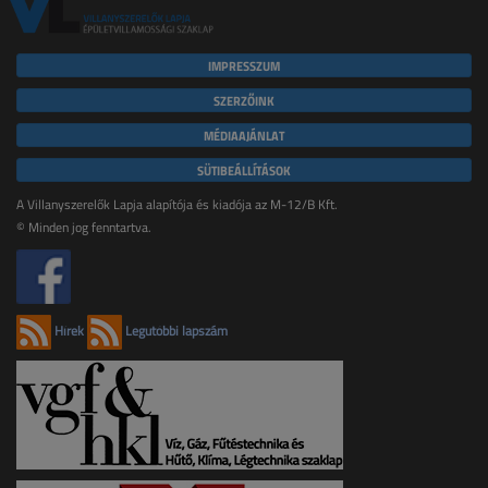
IMPRESSZUM
SZERZŐINK
MÉDIAAJÁNLAT
SÜTIBEÁLLÍTÁSOK
A Villanyszerelők Lapja alapítója és kiadója az M-12/B Kft.
© Minden jog fenntartva.
Hírek
Legutóbbi lapszám