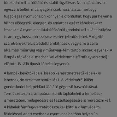
törekedni kell az időtálló és stabil rögzítésre. Nem ajánlatos az
egyszerű beltéri műanyagbilincsek használata, mert egy
függőleges nyomvonalon könnyen előfordulhat, hogy pár helyen a
bilincs elöregszik, elenged, és emiatt az egész kábelszakasz
leszakad. A nyomvonal kialakításánál gondolni kell a kábel súlyára
is, ami egy hosszabb szakasz esetén jelentős lehet. A rögzítő
szerelvények felületvédett fémbilincsek, vagy erre a célra
alkalmas műanyag vag y műanyag-fém tartóbilincsek legyenek. A
lámpák tápkábelei mechanikai védelemmel (fémfegyverzettel)
ellátott UV-álló típusú kábelek legyenek.
A lámpák bekötőkábelei kisebb keresztmetszetű kábelek is
lehetnek, de ezek mechanikai és UV-védelméről külön
gondoskodni kell, például UV-álló gégecső használatával.
Természetesen a lámpaáramkörök tápkábeleit a terhelések
ismeretében, melegedésre és feszültségesésre is méretezni kell.
A kábelek fémfegyverzetét össze kell kötni a villámvédelmi
földeléssel, adott esetben a nyomvonalon több helyen ún.