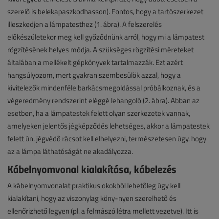
szerelő is belekapaszkodhasson). Fontos, hogy a tartószerkezet
illeszkedjen a lámpatesthez (1. ábra). A felszerelés
előkészületekor meg kell győződnünk arról, hogy mi a lámpatest
rögzítésének helyes módja. A szükséges rögzítési méreteket
általában a mellékelt gépkönyvek tartalmazzák. Ezt azért
hangsúlyozom, mert gyakran szembesülök azzal, hogy a
kivitelezők mindenféle barkácsmegoldással próbálkoznak, és a
végeredmény rendszerint eléggé lehangoló (2. ábra). Abban az
esetben, ha a lámpatestek felett olyan szerkezetek vannak,
amelyeken jelentős jégképződés lehetséges, akkor a lámpatestek
felett ún. jégvédő rácsot kell elhelyezni, természetesen úgy. hogy
az a lámpa láthatóságát ne akadályozza.
Kábelnyomvonal kialakítása, kábelezés
A kábelnyomvonalat praktikus okokból lehetőleg úgy kell
kialakítani, hogy az viszonylag köny-nyen szerelhető és
ellenőrizhető legyen (pl. a felmászó létra mellett vezetve). Itt is