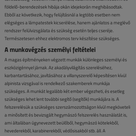
földelő-berendezések hibája okán idejekorán meghibásodtak.
Ebből az következik, hogy felújításnál a legtöbb esetben nem
elégséges a lámpatestek kicserélése, hanem ajánlatos a meglévő
rendszer felülvizsgálata és szükség esetén teljes cseréje.
Természetesen ehhez elektromos terv készítése szükséges.
A munkavégzés személyi feltételei
A magas építményeken végzett munkák különleges személyi és
eszközigénnyel járnak. Az akadályvilágítás szereléséhez,
karbantartásához, javításához a villanyszerelő képesítésen kívül
alpinista vizsgával is rendelkező szakemberek munkája
szükséges. A munkát legalább két ember végezheti, és esetleg
szükséges lehet lent további segítő (segítők) munkájára is. A
felszerelésük a szükséges szerszámozottságon kívül megköveteli
a minősített és bevizsgált hegymászó felszerelés használatát is,
ami általában úgynevezett beülőből, hegymászó kötelekből,
hevederekből, karabinerekből, védősisakból stb. áll. A