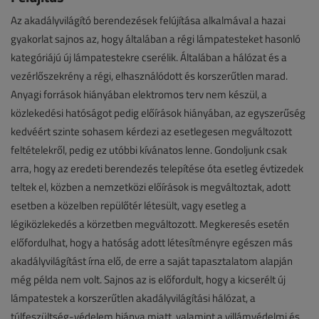
Az akadályvilágító berendezések felújítása alkalmával a hazai
gyakorlat sajnos az, hogy általában a régi lámpatesteket hasonló
kategóriájú új lámpatestekre cserélik. Általában a hálózat és a
vezérlőszekrény a régi, elhasználódott és korszerűtlen marad.
Anyagi források hiányában elektromos terv nem készül, a
közlekedési hatóságot pedig előírások hiányában, az egyszerűség
kedvéért szinte sohasem kérdezi az esetlegesen megváltozott
feltételekről, pedig ez utóbbi kívánatos lenne. Gondoljunk csak
arra, hogy az eredeti berendezés telepítése óta esetleg évtizedek
teltek el, közben a nemzetközi előírások is megváltoztak, adott
esetben a közelben repülőtér létesült, vagy esetleg a
légiközlekedés a körzetben megváltozott. Megkeresés esetén
előfordulhat, hogy a hatóság adott létesítményre egészen más
akadályvilágítást írna elő, de erre a saját tapasztalatom alapján
még példa nem volt. Sajnos az is előfordult, hogy a kicserélt új
lámpatestek a korszerűtlen akadályvilágítási hálózat, a
túlfeszültség-védelem hiánya miatt, valamint a villámvédelmi és