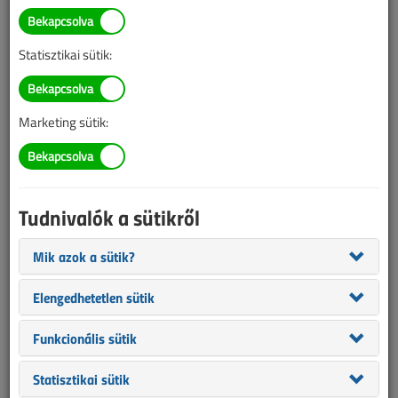
TARTALOM
Statisztikai sütik:
Világítástechnika
Légi akadályvilágítás III.
Marketing sütik:
A világítástechnika mostohagyereke
2012/10. lapszám
|
Jankó István
|
9682 |
Tudnivalók a sütikről
Figylem! Ez a cikk 14 éve frissült utoljára. A benne szereplő
Mik azok a sütik?
információk mára aktualitásukat veszíthették, valamint a tartalom
helyenként hiányos lehet (képek, táblázatok stb.).
Elengedhetetlen sütik
Funkcionális sütik
Statisztikai sütik