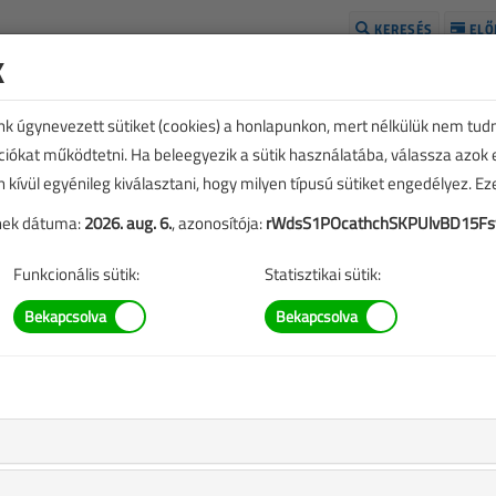
KERESÉS
ELŐ
k
H
unk úgynevezett sütiket (cookies) a honlapunkon, mert nélkülük nem tud
kciókat működtetni. Ha beleegyezik a sütik használatába, válassza azok
n kívül egyénileg kiválasztani, hogy milyen típusú sütiket engedélyez. E
tének dátuma:
2026. aug. 6.
, azonosítója:
rWdsS1POcathchSKPUlvBD15Fsy
Funkcionális sütik:
Statisztikai sütik:
i be a villanysütőt