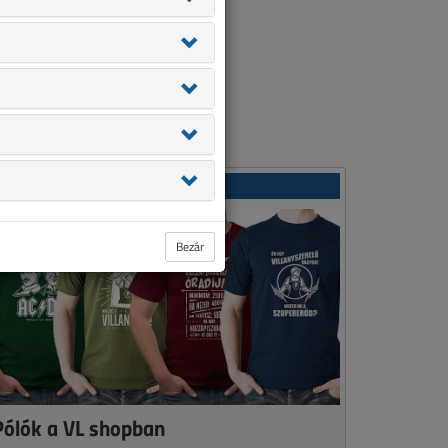
Ajánlatunk
Bezár
Pólók a VL shopban