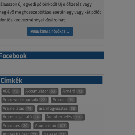
álasszon új, egyedi pólóinkból! Új előfizetés vagy
eglévő meghosszabbítása esetén egy vagy két pólót
elentős kedvezménnyel vásárolhat.
MEGNÉZEM A PÓLÓKAT →
Facebook
Címkék
ABB
Akkumulátor
Almérő
16
53
13
Áram-védőkapcsoló
Áramár
22
39
Áramellátás
áramfogyasztás
79
38
Áramszolgáltató
Áramtermelés
74
136
Áramütés
Atomerőmű
20
103
Átviteli hálózat
Baleset
73
52