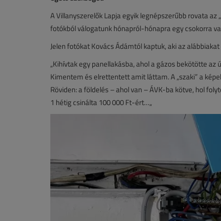
A Villanyszerelők Lapja egyik legnépszerűbb rovata az „
fotókból válogatunk hónapról-hónapra egy csokorra val
Jelen fotókat Kovács Ádámtól kaptuk, aki az alábbiakat
„Kihívtak egy panellakásba, ahol a gázos bekötötte az 
Kimentem és elrettentett amit láttam. A „szaki” a kép
Röviden: a földelés – ahol van – ÁVK-ba kötve, hol fo
1 hétig csinálta 100 000 Ft-ért…„