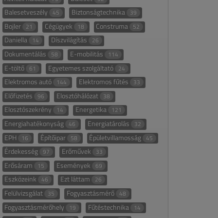
Balesetveszély
Biztonságtechnika
45
39
Bojler
Cégügyek
Construma
21
18
52
Daniella
Díszvilágítás
14
26
Dokumentálás
E-mobilitás
58
114
E-töltő
Egyetemes szolgáltató
61
24
Elektromos autó
Elektromos fűtés
144
33
Előfizetés
Elosztóhálózat
96
38
Elosztószekrény
Energetika
14
121
Energiahatékonyság
Energiatárolás
46
32
EPH
Építőipar
Épületvillamosság
16
58
45
Érdekesség
Erőművek
97
33
Erősáram
Események
15
69
Eszközeink
Ezt láttam
46
26
Felülvizsgálat
Fogyasztásmérő
35
48
Fogyasztásmérőhely
Fűtéstechnika
19
14