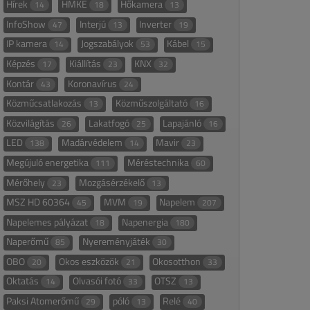
Hírek
HMKE
Hőkamera
14
18
13
InfoShow
Interjú
Inverter
47
13
19
IP kamera
Jogszabályok
Kábel
14
53
15
Képzés
Kiállítás
KNX
17
23
32
Kontár
Koronavírus
43
24
Közműcsatlakozás
Közműszolgáltató
13
16
Közvilágítás
Lakatfogó
Lapajánló
26
25
16
LED
Madárvédelem
Mavir
138
14
23
Megújuló energetika
Méréstechnika
111
60
Mérőhely
Mozgásérzékelő
23
13
MSZ HD 60364
MVM
Napelem
45
19
207
Napelemes pályázat
Napenergia
18
180
Naperőmű
Nyereményjáték
85
30
OBO
Okos eszközök
Okosotthon
20
21
33
Oktatás
Olvasói fotó
OTSZ
14
33
13
Paksi Atomerőmű
póló
Relé
29
13
40