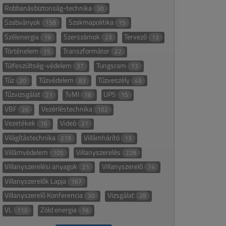
Robbanásbiztonság-technika
30
Szabványok
Szakmapolitika
158
15
Szélenergia
Szerszámok
Tervező
19
23
13
Történelem
Transzformátor
15
22
Túlfeszültség-védelem
Tungsram
37
13
Tűz
Tűzvédelem
Tűzveszély
20
83
49
Tűzvizsgálat
TvMI
UPS
21
18
15
VBF
Vezérléstechnika
26
102
Vezetékek
Videó
16
21
Világítástechnika
Villámhárító
219
13
Villámvédelem
Villanyszerelés
105
228
Villanyszerelési anyagok
Villanyszerelő
21
74
Villanyszerelők Lapja
167
Villanyszerelő Konferencia
Vizsgálat
30
28
VL
Zöld energia
110
16