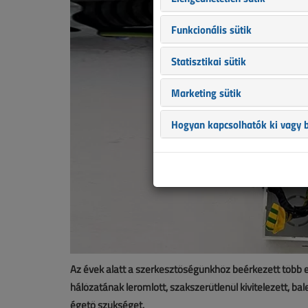
Funkcionális sütik
Statisztikai sütik
Marketing sütik
Hogyan kapcsolhatók ki vagy b
Az évek alatt a szerkesztőségünkhöz beérkezett több eze
hálózatának leromlott, szakszerűtlenül kivitelezett, ba
égető szükséget.