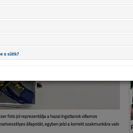
e a sütik?
r fotó jól reprezentálja a hazai ingatlanok villamos
lesetveszélyes állapotát, egyben jelzi a korrekt szakmunkára való