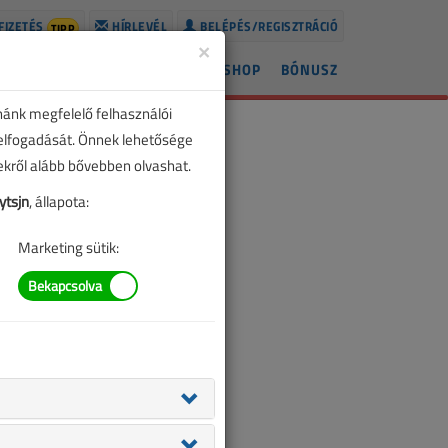
FIZETÉS
HÍRLEVÉL
BELÉPÉS/REGISZTRÁCIÓ
TIPP
×
ÍREK
LAPSZÁMOK
BLOG
SHOP
BÓNUSZ
nánk megfelelő felhasználói
 elfogadását. Önnek lehetősége
zekről alább bővebben olvashat.
tsjn
, állapota:
Marketing sütik: