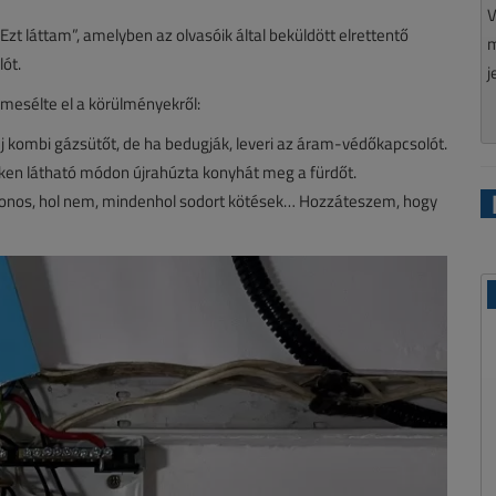
V
Ezt láttam”, amelyben az olvasóik által beküldött elrettentő
m
ót.
j
 mesélte el a körülményekről:
új kombi gázsütőt, de ha bedugják, leveri az áram-védőkapcsolót.
eken látható módon újrahúzta konyhát meg a fürdőt.
lytonos, hol nem, mindenhol sodort kötések… Hozzáteszem, hogy