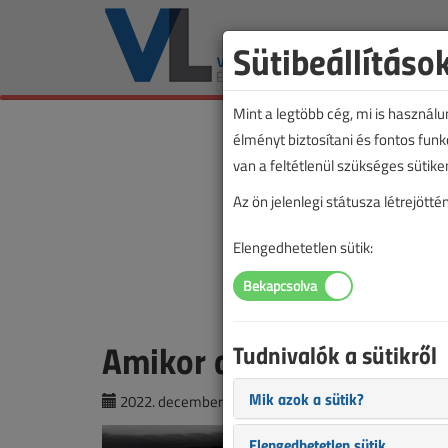
Sütibeállításo
Mint a legtöbb cég, mi is használ
élményt biztosítani és fontos fun
van a feltétlenül szükséges sütike
Az ön jelenlegi státusza létrejöt
Elengedhetetlen sütik:
Amikor a gázszerelő köt
Tudnivalók a sütikről
Mik azok a sütik?
2022. december 5. |
VL online |
7276 |
Elengedhetetlen sütik