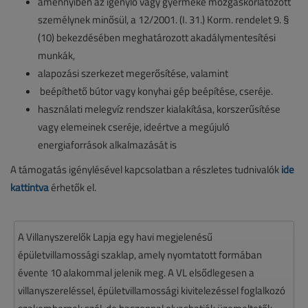
amennyiben az igénylő vagy gyermeke mozgáskorlátozott
személynek minősül, a 12/2001. (I. 31.) Korm. rendelet 9. §
(10) bekezdésében meghatározott akadálymentesítési
munkák,
alapozási szerkezet megerősítése, valamint
beépíthető bútor vagy konyhai gép beépítése, cseréje.
használati melegvíz rendszer kialakítása, korszerűsítése
vagy elemeinek cseréje, ideértve a megújuló
energiaforrások alkalmazását is
A támogatás igénylésével kapcsolatban a részletes tudnivalók
ide
kattintva
érhetők el.
A Villanyszerelők Lapja egy havi megjelenésű
épületvillamossági szaklap, amely nyomtatott formában
évente 10 alakommal jelenik meg. A VL elsődlegesen a
villanyszereléssel, épületvillamossági kivitelezéssel foglalkozó