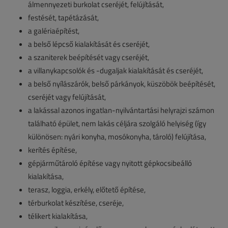
álmennyezeti burkolat cseréjét, felújítását,
festését, tapétázását,
a galériaépítést,
a belső lépcső kialakítását és cseréjét,
a szaniterek beépítését vagy cseréjét,
a villanykapcsolók és -dugaljak kialakítását és cseréjét,
a belső nyílászárók, belső párkányok, küszöbök beépítését,
cseréjét vagy felújítását,
a lakással azonos ingatlan-nyilvántartási helyrajzi számon
található épület, nem lakás céljára szolgáló helyiség (így
különösen: nyári konyha, mosókonyha, tároló) felújítása,
kerítés építése,
gépjárműtároló építése vagy nyitott gépkocsibeálló
kialakítása,
terasz, loggia, erkély, előtető építése,
térburkolat készítése, cseréje,
télikert kialakítása,