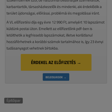
szakembernek szól, de haszonnal olvashatják üzemeltetők,
karbantartók, társasházkezelők és mindenki, aki érdeklődik a
terület újdonságai, előírásai, problémái és megoldásai iránt.
A VL előfizetési díja egy évre 12 990 Ft, amelyért 10 lapszámot
küldünk postai úton. Emellett az előfizetőink pdf-ben is
letölthetik a legfrissebb lapszámokat, illetve korlátlanul
hozzáférhetnek a korábbi számok tartalmához is, így 23 évnyi
tudásanyagot vehetnek bírtokba.
ÉRDEKEL AZ ELŐFIZETÉS →
BELEOLVASOK →
Építőipar