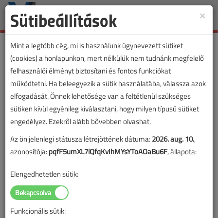
Sütibeállítások
×
Toggle
naviga
Mint a legtöbb cég, mi is használunk úgynevezett sütiket
(cookies) a honlapunkon, mert nélkülük nem tudnánk megfelelő
felhasználói élményt biztosítani és fontos funkciókat
Otthonfelújítási támogatás
működtetni. Ha beleegyezik a sütik használatába, válassza azok
költségkalkulátor
elfogadását. Önnek lehetősége van a feltétlenül szükséges
sütiken kívül egyénileg kiválasztani, hogy milyen típusú sütiket
2021. január 26. |
VL online |
7395 |
engedélyez. Ezekről alább bővebben olvashat.
Az ön jelenlegi státusza létrejöttének dátuma:
2026. aug. 10.
,
azonosítója:
pqfF5umXL7lQfqKvIhMYsYToAOaBu6F
, állapota:
Elengedhetetlen sütik:
Funkcionális sütik: