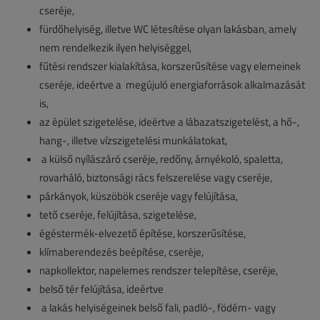
cseréje,
fürdőhelyiség, illetve WC létesítése olyan lakásban, amely
nem rendelkezik ilyen helyiséggel,
fűtési rendszer kialakítása, korszerűsítése vagy elemeinek
cseréje, ideértve a megújuló energiaforrások alkalmazását
is,
az épület szigetelése, ideértve a lábazatszigetelést, a hő-,
hang-, illetve vízszigetelési munkálatokat,
a külső nyílászáró cseréje, redőny, árnyékoló, spaletta,
rovarháló, biztonsági rács felszerelése vagy cseréje,
párkányok, küszöbök cseréje vagy felújítása,
tető cseréje, felújítása, szigetelése,
égéstermék-elvezető építése, korszerűsítése,
klímaberendezés beépítése, cseréje,
napkollektor, napelemes rendszer telepítése, cseréje,
belső tér felújítása, ideértve
a lakás helyiségeinek belső fali, padló-, födém- vagy