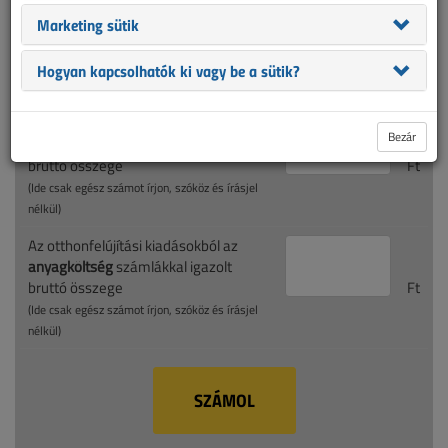
Marketing sütik
allamkincstar.gov.hu kopár excel-táblázatát. A
vállalkozói díj
és
az
anyagköltség-
rubrikák kitöltése után a program automatikusan
Hogyan kapcsolhatók ki vagy be a sütik?
kiszámítja a felvehető támogatás összegét.
Az otthonfelújítási kiadásokból a
Bezár
vállalkozói díj
számlákkal igazolt
bruttó összege
Ft
(Ide csak egész számot írjon, szóköz és írásjel
nélkül)
Az otthonfelújítási kiadásokból az
anyagköltség
számlákkal igazolt
bruttó összege
Ft
(Ide csak egész számot írjon, szóköz és írásjel
nélkül)
SZÁMOL