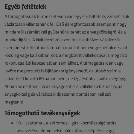
Egyéb feltételek
A támogatásnak természetesen van egy sor feltétele, ezeket csak
vázlatosan villantanánk fel. Első és legfontosabb szempont, hogy
mindenről számlát kell gyűjtenünk, tehát az anyagköltségről és a
munkadíjról is. A kivitelezésről ezen felül szabályos vállalkozói
szerződést kell kötnünk, tehát a munkát nem végezhetjük el saját
kezűleg vagy kalákában, sőt, a megbízott vállalkozóval a megbízó
rokoni, családi kapcsolatban sem állhat. A támogatás idén vagy
jövőre megkezdett felújításokra igényelhető, az utolsó számla
kifizetését követő 60 napon belül, de legkésőbb a jövő év végégig.
Abban az esetben, ha az anyagokat is a vállalkozó biztosítja, az
anyagköltség és vállalkozói díj szerinti bontásban kell ezt
megtenni.
Támogatható tevékenységek
víz-, csatorna-, elektromos-, gáz-közműszolgáltatás
bevezetése, illetve belső hálózatának kiépítése vagy