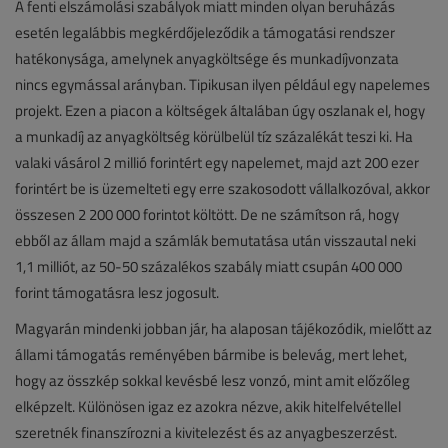
A fenti elszámolási szabályok miatt minden olyan beruházás
esetén legalábbis megkérdőjeleződik a támogatási rendszer
hatékonysága, amelynek anyagköltsége és munkadíjvonzata
nincs egymással arányban. Tipikusan ilyen például egy napelemes
projekt. Ezen a piacon a költségek általában úgy oszlanak el, hogy
a munkadíj az anyagköltség körülbelül tíz százalékát teszi ki. Ha
valaki vásárol 2 millió forintért egy napelemet, majd azt 200 ezer
forintért be is üzemelteti egy erre szakosodott vállalkozóval, akkor
összesen 2 200 000 forintot költött. De ne számítson rá, hogy
ebből az állam majd a számlák bemutatása után visszautal neki
1,1 milliót, az 50-50 százalékos szabály miatt csupán 400 000
forint támogatásra lesz jogosult.
Magyarán mindenki jobban jár, ha alaposan tájékozódik, mielőtt az
állami támogatás reményében bármibe is belevág, mert lehet,
hogy az összkép sokkal kevésbé lesz vonzó, mint amit előzőleg
elképzelt. Különösen igaz ez azokra nézve, akik hitelfelvétellel
szeretnék finanszírozni a kivitelezést és az anyagbeszerzést.