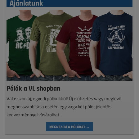
Ajánlatunk
Pólók a VL shopban
Válasszon új, egyedi pólóinkból! Új előfizetés vagy meglévő
meghosszabbítása esetén egy vagy két pólót jelentős
kedvezménnyel vásárolhat.
MEGNÉZEM A PÓLÓKAT →