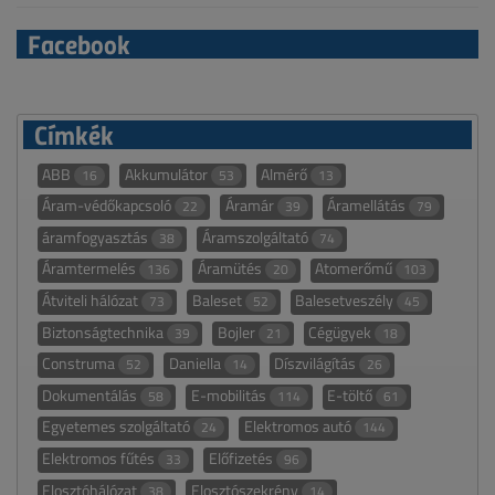
Facebook
Címkék
ABB
Akkumulátor
Almérő
16
53
13
Áram-védőkapcsoló
Áramár
Áramellátás
22
39
79
áramfogyasztás
Áramszolgáltató
38
74
Áramtermelés
Áramütés
Atomerőmű
136
20
103
Átviteli hálózat
Baleset
Balesetveszély
73
52
45
Biztonságtechnika
Bojler
Cégügyek
39
21
18
Construma
Daniella
Díszvilágítás
52
14
26
Dokumentálás
E-mobilitás
E-töltő
58
114
61
Egyetemes szolgáltató
Elektromos autó
24
144
Elektromos fűtés
Előfizetés
33
96
Elosztóhálózat
Elosztószekrény
38
14