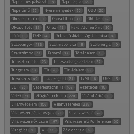
Napelemes pályázat
Napenergia
18
180
Naperőmű
Nyereményjáték
OBO
85
30
20
Okos eszközök
Okosotthon
Oktatás
21
33
14
Olvasói fotó
OTSZ
Paksi Atomerőmű
33
13
30
póló
Relé
Robbanásbiztonság-technika
13
40
30
Szabványok
Szakmapolitika
Szélenergia
158
15
19
Szerszámok
Tervező
Történelem
23
13
15
Transzformátor
Túlfeszültség-védelem
23
37
Tungsram
Tűz
Tűzvédelem
13
20
83
Tűzveszély
Tűzvizsgálat
TvMI
UPS
49
21
18
15
VBF
Vezérléstechnika
Vezetékek
26
102
16
Videó
Világítástechnika
Villámhárító
21
220
13
Villámvédelem
Villanyszerelés
106
228
Villanyszerelési anyagok
Villanyszerelő
21
74
Villanyszerelők Lapja
Villanyszerelő Konferencia
167
30
Vizsgálat
VL
Zöld energia
28
110
16