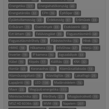
Energetika
Energiahatékonyság
121
46
Energiatárolás
EPH
Építőipar
32
16
58
Épületvillamosság
Érdekesség
Erőművek
45
97
33
Erősáram
Események
Eszközeink
15
69
46
Ezt láttam
Felülvizsgálat
Fogyasztásmérő
26
35
48
Fogyasztásmérőhely
Fűtéstechnika
Hírek
19
14
14
HMKE
Hőkamera
InfoShow
Interjú
18
13
47
13
Inverter
IP kamera
Jogszabályok
19
14
53
Kábel
Képzés
Kiállítás
KNX
15
17
23
32
Kontár
Koronavírus
Közműcsatlakozás
43
24
13
Közműszolgáltató
Közvilágítás
Lakatfogó
16
26
25
Lapajánló
LED
Madárvédelem
16
138
14
Mavir
Megújuló energetika
23
111
Méréstechnika
Mérőhely
Mozgásérzékelő
61
23
15
MSZ HD 60364
MVM
Napelem
45
19
207