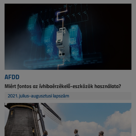
AFDD
Miért fontos az ívhibaérzékelő-eszközök használata?
2021. július-augusztusi lapszám