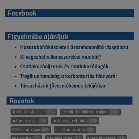
Facebook
Figyelmébe ajánljuk
Hosszabbítókészletek összehasonlító vizsgálata
Ki végezhet villanyszerelési munkát?
Csatlakozóaljzatok és csatlakozódugók
Tragikus tanulság a karbantartás hiányáról
Társasházak fővezetékeinek felújítása
Rovatok
áttekintő táblázat
áttekintő táblázat alapján
232
107
automatizálás
biztonságtechnika
14
102
EIB technológia
elektromos autó
43
17
energetika
energiaellátás
energiaforrások
57
30
19