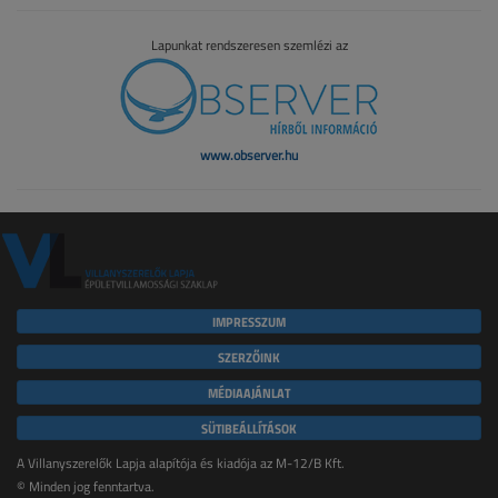
Lapunkat rendszeresen szemlézi az
www.observer.hu
IMPRESSZUM
SZERZŐINK
MÉDIAAJÁNLAT
SÜTIBEÁLLÍTÁSOK
A Villanyszerelők Lapja alapítója és kiadója az M-12/B Kft.
© Minden jog fenntartva.