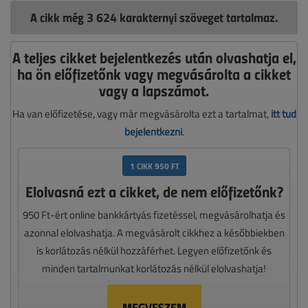
A cikk még 3 624 karakternyi szöveget tartalmaz.
A teljes cikket bejelentkezés után olvashatja el,
ha ön előfizetőnk vagy megvásárolta a cikket
vagy a lapszámot.
Ha van előfizetése, vagy már megvásárolta ezt a tartalmat,
itt tud
bejelentkezni
.
1 CIKK 950 FT
Elolvasná ezt a cikket, de nem előfizetőnk?
950 Ft-ért online bankkártyás fizetéssel, megvásárolhatja és
azonnal elolvashatja. A megvásárolt cikkhez a későbbiekben
is korlátozás nélkül hozzáférhet. Legyen előfizetőnk és
minden tartalmunkat korlátozás nélkül elolvashatja!
MEGVESZEM