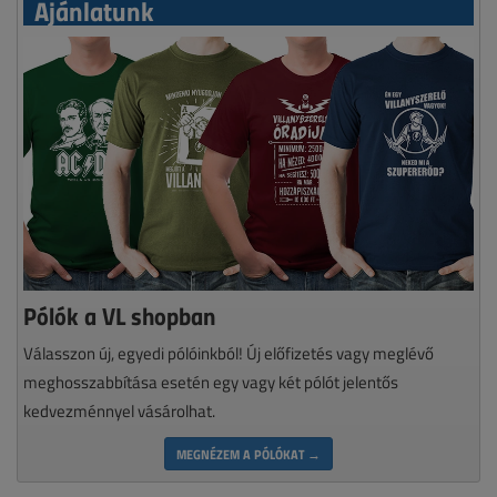
Ajánlatunk
Pólók a VL shopban
Válasszon új, egyedi pólóinkból! Új előfizetés vagy meglévő
meghosszabbítása esetén egy vagy két pólót jelentős
kedvezménnyel vásárolhat.
MEGNÉZEM A PÓLÓKAT →