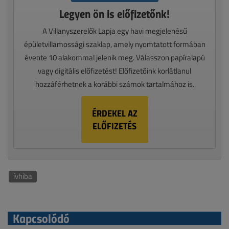
Legyen ön is előfizetőnk!
A Villanyszerelők Lapja egy havi megjelenésű
épületvillamossági szaklap, amely nyomtatott formában
évente 10 alakommal jelenik meg. Válasszon papíralapú
vagy digitális előfizetést! Előfizetőink korlátlanul
hozzáférhetnek a korábbi számok tartalmához is.
ÉRDEKEL AZ
ELŐFIZETÉS
ívhiba
Kapcsolódó