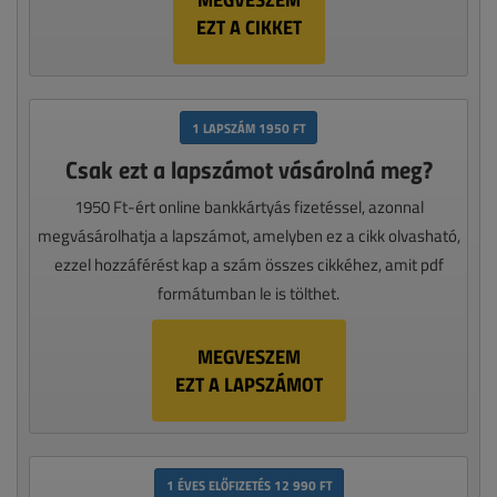
EZT A CIKKET
1 LAPSZÁM 1950 FT
Csak ezt a lapszámot vásárolná meg?
1950 Ft-ért online bankkártyás fizetéssel, azonnal
megvásárolhatja a lapszámot, amelyben ez a cikk olvasható,
ezzel hozzáférést kap a szám összes cikkéhez, amit pdf
formátumban le is tölthet.
MEGVESZEM
EZT A LAPSZÁMOT
1 ÉVES ELŐFIZETÉS 12 990 FT