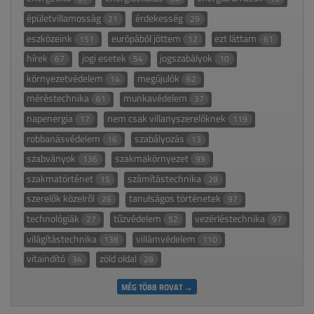
épületvillamosság
érdekesség
21
29
eszközeink
európából jöttem
ezt láttam
151
12
61
hírek
jogi esetek
jogszabályok
67
54
10
környezetvédelem
megújulók
14
62
méréstechnika
munkavédelem
61
37
napenergia
nem csak villanyszerelőknek
17
119
robbanásvédelem
szabályozás
16
13
szabványok
szakmakörnyezet
136
99
szakmatörténet
számítástechnika
15
28
szerelők közelről
tanulságos történetek
26
97
technológiák
tűzvédelem
vezérléstechnika
27
52
97
világítástechnika
villámvédelem
138
110
vitaindító
zöld oldal
34
28
MÉG TÖBB ROVAT →