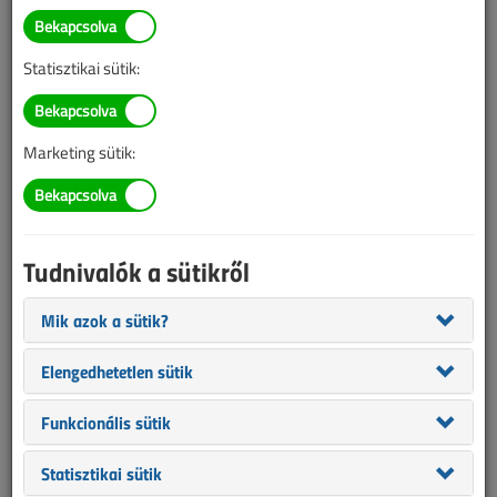
TARTALOM
Statisztikai sütik:
Épületvillamosság
Ívhibák és érzékelésük
Marketing sütik:
2022/4. lapszám
|
Papp Tibor
|
2118 |
Tudnivalók a sütikről
Mik azok a sütik?
Elengedhetetlen sütik
Funkcionális sütik
Statisztikai sütik