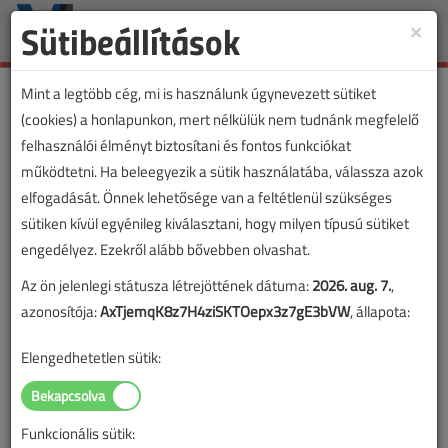
Sütibeállítások
×
Toggle
naviga
Mint a legtöbb cég, mi is használunk úgynevezett sütiket
(cookies) a honlapunkon, mert nélkülük nem tudnánk megfelelő
felhasználói élményt biztosítani és fontos funkciókat
működtetni. Ha beleegyezik a sütik használatába, válassza azok
elfogadását. Önnek lehetősége van a feltétlenül szükséges
sütiken kívül egyénileg kiválasztani, hogy milyen típusú sütiket
engedélyez. Ezekről alább bővebben olvashat.
Az ön jelenlegi státusza létrejöttének dátuma:
2026. aug. 7.
,
azonosítója:
AxTjemqK8z7H4ziSKTOepx3z7gE3bVW
, állapota:
Elengedhetetlen sütik:
Funkcionális sütik:
Lapszám: