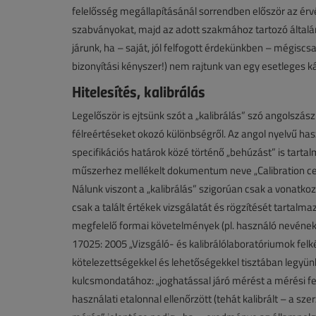
felelősség megállapításánál sorrendben először az é
szabványokat, majd az adott szakmához tartozó általá
járunk, ha – saját, jól felfogott érdekünkben – mégiscs
bizonyítási kényszer!) nem rajtunk van egy esetleges
Hitelesítés, kalibrálás
Legelőször is ejtsünk szót a „kalibrálás” szó angolszás
félreértéseket okozó különbségről. Az angol nyelvű haszn
specifikációs határok közé történő „behúzást” is tartal
műszerhez mellékelt dokumentum neve „Calibration certi
Nálunk viszont a „kalibrálás” szigorúan csak a vonatkoz
csak a talált értékek vizsgálatát és rögzítését tartalma
megfelelő formai követelmények (pl. használó nevének f
17025: 2005 „Vizsgáló- és kalibrálólaboratóriumok fel
kötelezettségekkel és lehetőségekkel tisztában legyünk
kulcsmondatához: „joghatással járó mérést a mérési f
használati etalonnal ellenőrzött (tehát kalibrált – a sze