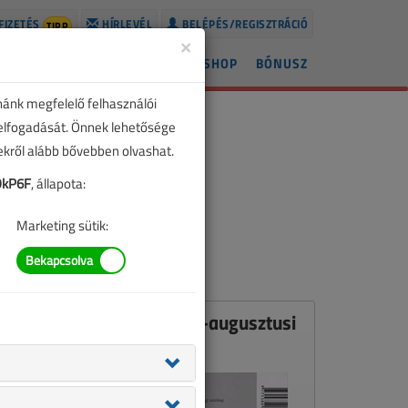
FIZETÉS
HÍRLEVÉL
BELÉPÉS/REGISZTRÁCIÓ
TIPP
×
ÍREK
LAPSZÁMOK
BLOG
SHOP
BÓNUSZ
nánk megfelelő felhasználói
 elfogadását. Önnek lehetősége
zekről alább bővebben olvashat.
OkP6F
, állapota:
Marketing sütik:
Ez a cikk a VL 2013. július-augusztusi
számában jelent meg.