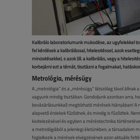
Kalibráló laboratóriumunk működése, az ügyfelekkel t
fel kérdések a kalibrálással, hitelesítéssel, azok eset
minősítésekkel, s azok (ill. a kalibrálás, vagy a hitele
körbejárni ezt a témát, tisztázni a fogalmakat, hatáskö
Metrológia, mérésügy
A „metrológia” és a „mérésügy” látszólag távol állnak 
vagyunk mindig tisztában. Gondoljunk azonban arra, h
bevásárlásunkkal) megbízható mérések hiányában! A 
alapvető érdekek fűződnek, és mindig is fűződtek. Nem
kivitelezésével és egyben a méréstechnika történetével
a metrológiából a jelenlegi életünkben, a társadalom
foglalkozik a mérések elvégzésének azon aktuális felté