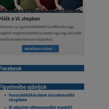
Pólók a VL shopban
álasszon új, egyedi pólóinkból! Új előfizetés vagy
eglévő meghosszabbítása esetén egy vagy két pólót
elentős kedvezménnyel vásárolhat.
MEGNÉZEM A PÓLÓKAT →
Facebook
Figyelmébe ajánljuk
Hosszabbítókészletek összehasonlító
vizsgálata
Ki végezhet villanyszerelési munkát?