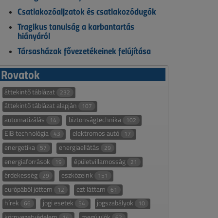
Csatlakozóaljzatok és csatlakozódugók
Tragikus tanulság a karbantartás
hiányáról
Társasházak fővezetékeinek felújítása
Rovatok
áttekintő táblázat
232
áttekintő táblázat alapján
107
automatizálás
biztonságtechnika
14
102
EIB technológia
elektromos autó
43
17
energetika
energiaellátás
57
29
energiaforrások
épületvillamosság
19
21
érdekesség
eszközeink
29
151
európából jöttem
ezt láttam
12
61
hírek
jogi esetek
jogszabályok
66
54
10
környezetvédelem
megújulók
14
62