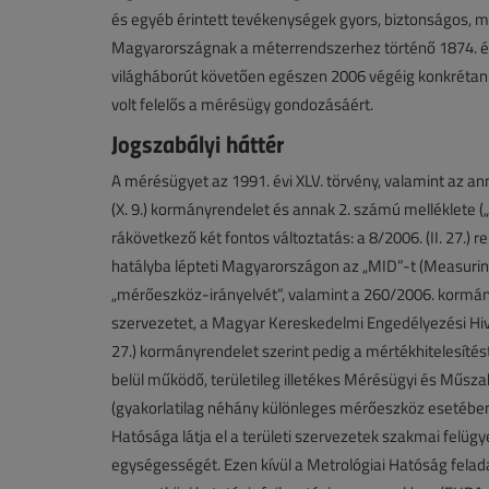
és egyéb érintett tevékenységek gyors, biztonságos, 
Magyarországnak a méterrendszerhez történő 1874. évi
világháborút követően egészen 2006 végéig konkrétan 
volt felelős a mérésügy gondozásáért.
Jogszabályi háttér
A mérésügyet az 1991. évi XLV. törvény, valamint az a
(X. 9.) kormányrendelet és annak 2. számú melléklete 
rákövetkező két fontos változtatás: a 8/2006. (II. 27.)
hatályba lépteti Magyarországon az „MID”-t (Measurin
„mérőeszköz-irányelvét”, valamint a 260/2006. kormányre
szervezetet, a Magyar Kereskedelmi Engedélyezési Hiv
27.) kormányrendelet szerint pedig a mértékhitelesítés
belül működő, területileg illetékes Mérésügyi és Műs
(gyakorlatilag néhány különleges mérőeszköz esetébe
Hatósága látja el a területi szervezetek szakmai felügye
egységességét. Ezen kívül a Metrológiai Hatóság felad