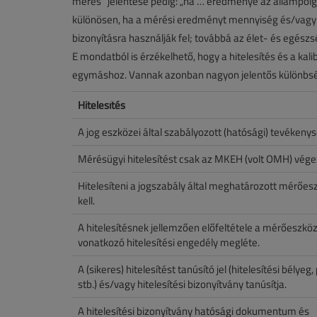
mérés” jelentése pedig: „ha … eredménye az állampolgár
különösen, ha a mérési eredményt mennyiség és/vagy 
bizonyításra használják fel; továbbá az élet- és egés
E mondatból is érzékelhető, hogy a hitelesítés és a kal
egymáshoz. Vannak azonban nagyon jelentős különbsége
Hitelesítés
A jog eszközei által szabályozott (hatósági) tevékenys
Mérésügyi hitelesítést csak az MKEH (volt OMH) vége
Hitelesíteni a jogszabály által meghatározott mérőes
kell.
A hitelesítésnek jellemzően előfeltétele a mérőeszkö
vonatkozó hitelesítési engedély megléte.
A (sikeres) hitelesítést tanúsító jel (hitelesítési bélyeg
stb.) és/vagy hitelesítési bizonyítvány tanúsítja.
A hitelesítési bizonyítvány hatósági dokumentum és