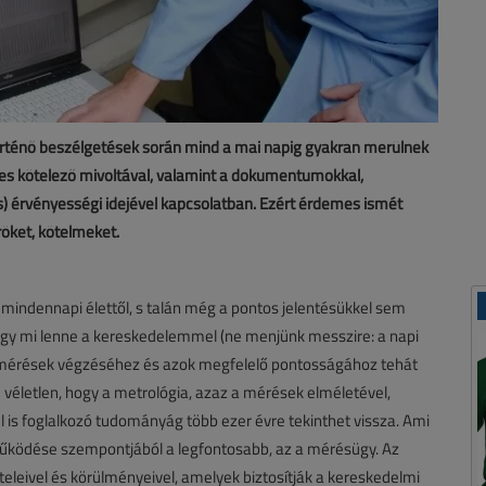
örténő beszélgetések során mind a mai napig gyakran merülnek
leges kötelező mivoltával, valamint a dokumentumokkal,
sítés) érvényességi idejével kapcsolatban. Ezért érdemes ismét
röket, kötelmeket.
a mindennapi élettől, s talán még a pontos jelentésükkel sem
ogy mi lenne a kereskedelemmel (ne menjünk messzire: a napi
mérések végzéséhez és azok megfelelő pontosságához tehát
 véletlen, hogy a metrológia, azaz a mérések elméletével,
 is foglalkozó tudományág több ezer évre tekinthet vissza. Ami
 működése szempontjából a legfontosabb, az a mérésügy. Az
teleivel és körülményeivel, amelyek biztosítják a kereskedelmi