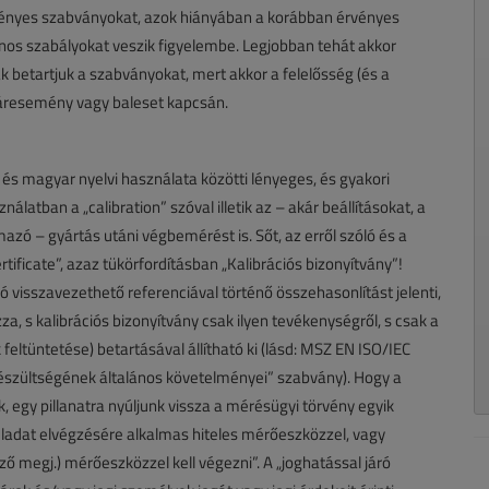
rvényes szabványokat, azok hiányában a korábban érvényes
nos szabályokat veszik figyelembe. Legjobban tehát akkor
ak betartjuk a szabványokat, mert akkor a felelősség (és a
 káresemény vagy baleset kapcsán.
z és magyar nyelvi használata közötti lényeges, és gyakori
álatban a „calibration” szóval illetik az – akár beállításokat, a
mazó – gyártás utáni végbemérést is. Sőt, az erről szóló és a
ficate”, azaz tükörfordításban „Kalibrációs bizonyítvány”!
ó visszavezethető referenciával történő összehasonlítást jelenti,
zza, s kalibrációs bizonyítvány csak ilyen tevékenységről, s csak a
eltüntetése) betartásával állítható ki (lásd: MSZ EN ISO/IEC
készültségének általános követelményei” szabvány). Hogy a
, egy pillanatra nyúljunk vissza a mérésügyi törvény egyik
eladat elvégzésére alkalmas hiteles mérőeszközzel, vagy
rző megj.) mérőeszközzel kell végezni”. A „joghatással járó