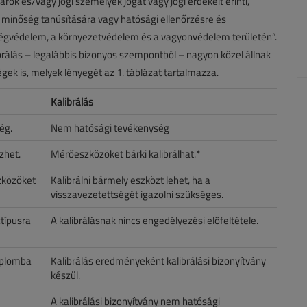
ok és/vagy jogi személyek jogát vagy jogi érdekeit érinti,
minőség tanúsítására vagy hatósági ellenőrzésre és
zségvédelem, a környezetvédelem és a vagyonvédelem területén”.
ibrálás – legalábbis bizonyos szempontból – nagyon közel állnak
k is, melyek lényegét az 1. táblázat tartalmazza.
Kalibrálás
ég.
Nem hatósági tevékenység
zhet.
Mérőeszközöket bárki kalibrálhat.*
zközöket
Kalibrálni bármely eszközt lehet, ha a
visszavezetettségét igazolni szükséges.
ztípusra
A kalibrálásnak nincs engedélyezési előfeltétele.
, plomba
Kalibrálás eredményeként kalibrálási bizonyítvány
készül.
A kalibrálási bizonyítvány nem hatósági