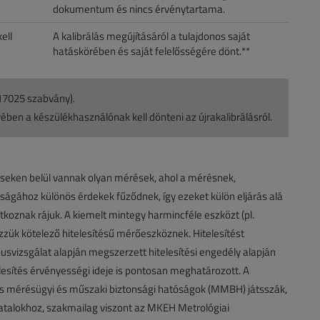
dokumentum és nincs érvénytartama.
ell
A kalibrálás megújításáról a tulajdonos saját
hatáskörében és saját felelősségére dönt.**
 17025 szabvány).
ben a készülékhasználónak kell dönteni az újrakalibrálásról.
réseken belül vannak olyan mérések, ahol a mérésnek,
gához különös érdekek fűződnek, így ezeket külön eljárás alá
koznak rájuk. A kiemelt mintegy harmincféle eszközt (pl.
zzük kötelező hitelesítésű mérőeszköznek. Hitelesítést
ípusvizsgálat alapján megszerzett hitelesítési engedély alapján
telesítés érvényességi ideje is pontosan meghatározott. A
ékes mérésügyi és műszaki biztonsági hatóságok (MMBH) játsszák,
atalokhoz, szakmailag viszont az MKEH Metrológiai