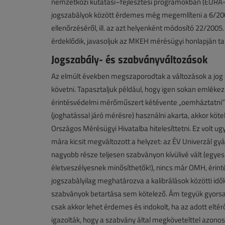
nemzetközi kutatási–fejlesztési programokban (EURA-ME
jogszabályok között érdemes még megemlíteni a 6/2001
ellenőrzéséről, ill. az azt helyenként módosító 22/2005. 
érdeklődik, javasoljuk az MKEH mérésügyi honlapján tal
Jogszabály- és szabványváltozások
Az elmúlt években megszaporodtak a változások a jog é
követni. Tapasztaljuk például, hogy igen sokan emlékez
érintésvédelmi mérőműszert kétévente „oemháztatni” kell
(joghatással járó mérésre) használni akarta, akkor kötel
Országos Mérésügyi Hivatalba hitelesíttetni. Ez volt u
mára kicsit megváltozott a helyzet: az ÉV Univerzál g
nagyobb része teljesen szabványon kívülivé vált (egy
életveszélyesnek minősíthetők!), nincs már OMH, érinté
jogszabályilag meghatározva a kalibrálások közötti idők
szabványok betartása sem kötelező. Ám tegyük gyorsan
csak akkor lehet érdemes és indokolt, ha az adott elté
igazolták, hogy a szabvány által megkövetelttel azonos b