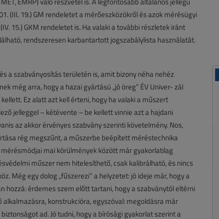
T, EMRP) való részvétel is. A legfontosabb általános jellegű
. (III. 19.) GM rendeletet a mérőeszközökről és azok mérésügyi
(IV. 15.) GKM rendeletet is. Ha valaki a további részletek iránt
álható, rendszeresen karbantartott jogszabálylista használatát.
s a szabványosítás területén is, amit bizony néha nehéz
nek még arra, hogy a hazai gyártású „jó öreg” ÉV Univer- zál
ett. Ez alatt azt kell érteni, hogy ha valaki a műszert
ező jelleggel – kétévente – be kellett vinnie azt a hajdani
gyanis az akkor érvényes szabvány szerinti követelmény. Nos,
yártása rég megszűnt, a műszerbe beépített méréstechnika
es mérésmódjai mai körülmények között már gyakorlatilag
svédelmi műszer nem hitelesíthető, csak kalibrálható, és nincs
öz. Még egy dolog „fűszerezi” a helyzetet: jó ideje már, hogy a
 hozzá: érdemes szem előtt tartani, hogy a szabványtól eltérni
rő alkalmazásra, konstrukcióra, egyszóval: megoldásra már
iztonságot ad. Jó tudni, hogy a bírósági gyakorlat szerint a