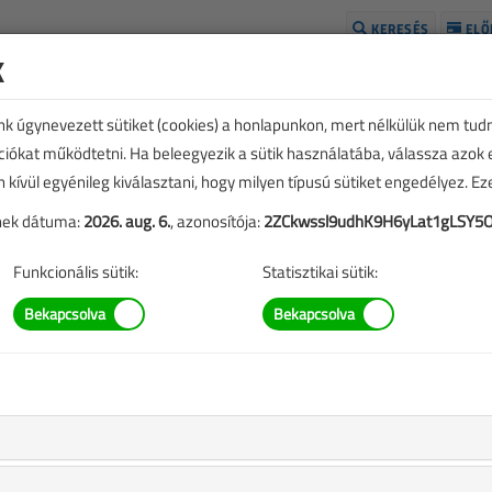
KERESÉS
ELŐ
k
H
unk úgynevezett sütiket (cookies) a honlapunkon, mert nélkülük nem tud
kciókat működtetni. Ha beleegyezik a sütik használatába, válassza azok
n kívül egyénileg kiválasztani, hogy milyen típusú sütiket engedélyez. E
tének dátuma:
2026. aug. 6.
, azonosítója:
2ZCkwssl9udhK9H6yLat1gLSY5
Funkcionális sütik:
Statisztikai sütik:
TARTALOM