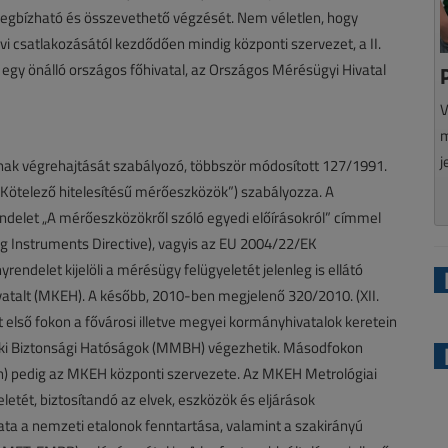
megbízható és összevethető végzését. Nem véletlen, hogy
 csatlakozásától kezdődően mindig központi szervezet, a II.
egy önálló országos főhivatal, az Országos Mérésügyi Hivatal
V
m
j
nnak végrehajtását szabályozó, többször módosított 127/1991.
(„Kötelező hitelesítésű mérőeszközök”) szabályozza. A
 rendelet „A mérőeszközökről szóló egyedi előírásokról” címmel
g Instruments Directive), vagyis az EU 2004/22/EK
ndelet kijelöli a mérésügy felügyeletét jelenleg is ellátó
atalt (MKEH). A később, 2010-ben megjelenő 320/2010. (XII.
t első fokon a fővárosi illetve megyei kormányhivatalok keretein
zaki Biztonsági Hatóságok (MMBH) végezhetik. Másodfokon
n) pedig az MKEH központi szervezete. Az MKEH Metrológiai
letét, biztosítandó az elvek, eszközök és eljárások
ata a nemzeti etalonok fenntartása, valamint a szakirányú