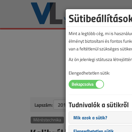
Sütibeállításo
Mint a legtöbb cég, mi is használ
élményt biztosítani és fontos fun
van a feltétlenül szükséges sütike
Az ön jelenlegi státusza létrejöt
Elengedhetetlen sütik:
Tudnivalók a sütikről
Lapszám:
Mik azok a sütik?
Méréstechnika
Elengedhetetlen sütik