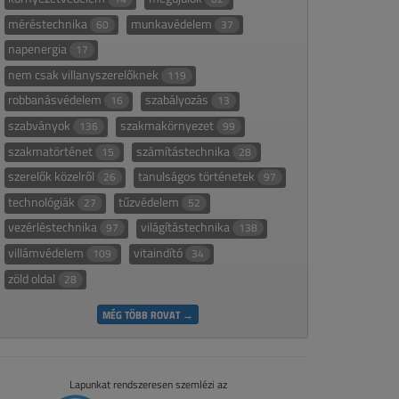
méréstechnika
munkavédelem
60
37
napenergia
17
nem csak villanyszerelőknek
119
robbanásvédelem
szabályozás
16
13
szabványok
szakmakörnyezet
136
99
szakmatörténet
számítástechnika
15
28
szerelők közelről
tanulságos történetek
26
97
technológiák
tűzvédelem
27
52
vezérléstechnika
világítástechnika
97
138
villámvédelem
vitaindító
109
34
zöld oldal
28
MÉG TÖBB ROVAT →
Lapunkat rendszeresen szemlézi az