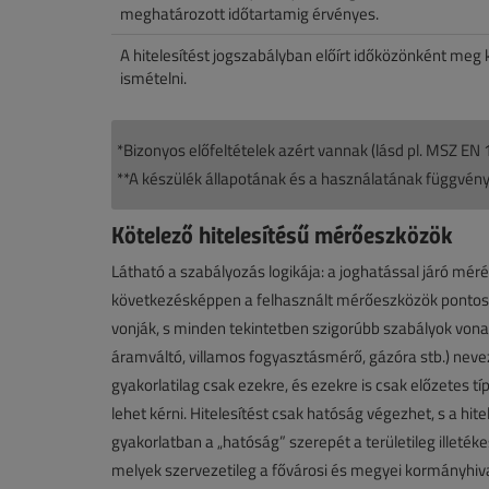
meghatározott időtartamig érvényes.
A hitelesítést jogszabályban előírt időközönként meg k
ismételni.
*Bizonyos előfeltételek azért vannak (lásd pl. MSZ EN
**A készülék állapotának és a használatának függvényé
Kötelező hitelesítésű mérőeszközök
Látható a szabályozás logikája: a joghatással járó mé
következésképpen a felhasznált mérőeszközök pontossá
vonják, s minden tekintetben szigorúbb szabályok vonat
áramváltó, villamos fogyasztásmérő, gázóra stb.) neve
gyakorlatilag csak ezekre, és ezekre is csak előzetes t
lehet kérni. Hitelesítést csak hatóság végezhet, s a hi
gyakorlatban a „hatóság” szerepét a területileg illet
melyek szervezetileg a fővárosi és megyei kormányhiv