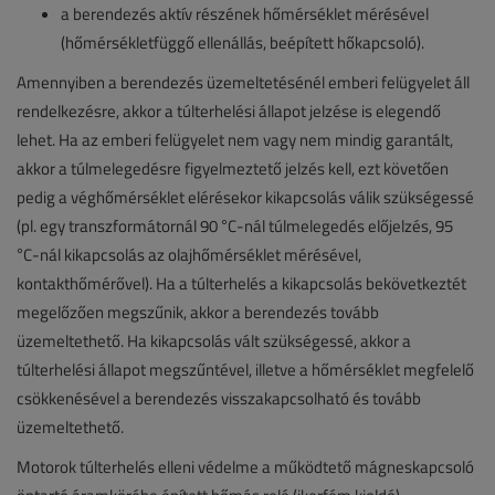
a berendezés aktív részének hőmérséklet mérésével
(hőmérsékletfüggő ellenállás, beépített hőkapcsoló).
Amennyiben a berendezés üzemeltetésénél emberi felügyelet áll
rendelkezésre, akkor a túlterhelési állapot jelzése is elegendő
lehet. Ha az emberi felügyelet nem vagy nem mindig garantált,
akkor a túlmelegedésre figyelmeztető jelzés kell, ezt követően
pedig a véghőmérséklet elérésekor kikapcsolás válik szükségessé
(pl. egy transzformátornál 90 °C-nál túlmelegedés előjelzés, 95
°C-nál kikapcsolás az olajhőmérséklet mérésével,
kontakthőmérővel). Ha a túlterhelés a kikapcsolás bekövetkeztét
megelőzően megszűnik, akkor a berendezés tovább
üzemeltethető. Ha kikapcsolás vált szükségessé, akkor a
túlterhelési állapot megszűntével, illetve a hőmérséklet megfelelő
csökkenésével a berendezés visszakapcsolható és tovább
üzemeltethető.
Motorok túlterhelés elleni védelme a működtető mágneskapcsoló