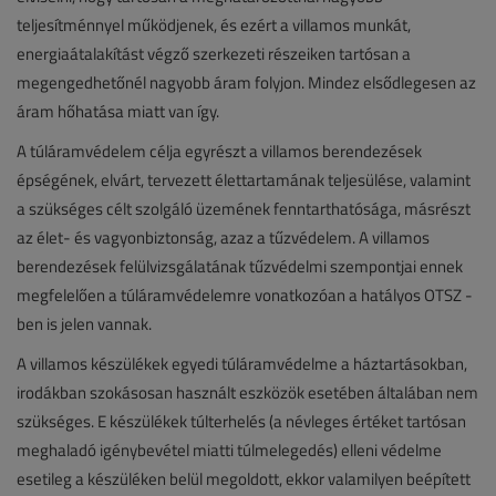
teljesítménnyel működjenek, és ezért a villamos munkát,
energiaátalakítást végző szerkezeti részeiken tartósan a
megengedhetőnél nagyobb áram folyjon. Mindez elsődlegesen az
áram hőhatása miatt van így.
A túláramvédelem célja egyrészt a villamos berendezések
épségének, elvárt, tervezett élettartamának teljesülése, valamint
a szükséges célt szolgáló üzemének fenntarthatósága, másrészt
az élet- és vagyonbiztonság, azaz a tűzvédelem. A villamos
berendezések felülvizsgálatának tűzvédelmi szempontjai ennek
megfelelően a túláramvédelemre vonatkozóan a hatályos OTSZ -
ben is jelen vannak.
A villamos készülékek egyedi túláramvédelme a háztartásokban,
irodákban szokásosan használt eszközök esetében általában nem
szükséges. E készülékek túlterhelés (a névleges értéket tartósan
meghaladó igénybevétel miatti túlmelegedés) elleni védelme
esetileg a készüléken belül megoldott, ekkor valamilyen beépített