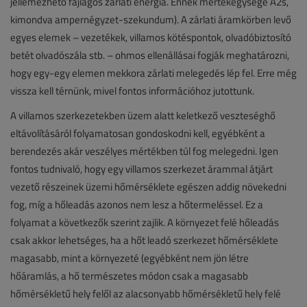
jellemezhető fajlagos zárlati energia. Ennek mértékegysége A2s,
kimondva ampernégyzet-szekundum). A zárlati áramkörben levő
egyes elemek – vezetékek, villamos kötéspontok, olvadóbiztosító
betét olvadószála stb. – ohmos ellenállásai fogják meghatározni,
hogy egy-egy elemen mekkora zárlati melegedés lép fel. Erre még
vissza kell térnünk, mivel fontos információhoz jutottunk.
A villamos szerkezetekben üzem alatt keletkező veszteséghő
eltávolításáról folyamatosan gondoskodni kell, egyébként a
berendezés akár veszélyes mértékben túl fog melegedni. Igen
fontos tudnivaló, hogy egy villamos szerkezet árammal átjárt
vezető részeinek üzemi hőmérséklete egészen addig növekedni
fog, míg a hőleadás azonos nem lesz a hőtermeléssel. Ez a
folyamat a következők szerint zajlik. A környezet felé hőleadás
csak akkor lehetséges, ha a hőt leadó szerkezet hőmérséklete
magasabb, mint a környezeté (egyébként nem jön létre
hőáramlás, a hő természetes módon csak a magasabb
hőmérsékletű hely felől az alacsonyabb hőmérsékletű hely felé