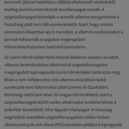
tervezett útjának kialakítása céljából alkalmazott vörösrézből,
esetleg alumíniumból készült vezetőanyagok vezetik. A
szigetelőanyagok biztosítják a vezetők villamos elszigetelését a
feszültség alatt nem álló szerkezetektől. Azért, hogy mindez
üzemszerű állapotban így is maradjon, a villamos szerkezeteket a
bennük felhasznált anyagokra megengedett
hőmérséklethatárokon belül kell üzemeltetni.
Az üzemi hőmérséklet felső határát általános esetben az adott
villamos berendezésben alkalmazott szigetelőanyagokra
megengedett legmagasabb üzemi hőmérséklet határozza meg.
Mivel a nem hőfejlesztési célú villamos készülékek belső
szerkezete nem hőtermelési céllal üzemel, és tűzvédelmi,
biztonsági okból sem lehet túl magas hőmérsékletű, ezért a
szigetelőanyagok között széles alkalmazási területtel bírnak a
különféle összetételű, hőre lágyuló műanyagok. A műanyag
szigetelésű vezetékek szigetelőanyagaként széles körben
alkalmazott poli-vinil-klorid (PVC) esetében például a legnagyobb