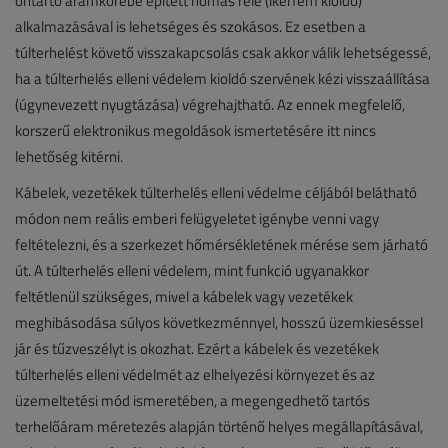
öntartó áramkörébe épített hőmás relé (ikerfém kioldó)
alkalmazásával is lehetséges és szokásos. Ez esetben a
túlterhelést követő visszakapcsolás csak akkor válik lehetségessé,
ha a túlterhelés elleni védelem kioldó szervének kézi visszaállítása
(úgynevezett nyugtázása) végrehajtható. Az ennek megfelelő,
korszerű elektronikus megoldások ismertetésére itt nincs
lehetőség kitérni.
Kábelek, vezetékek túlterhelés elleni védelme céljából belátható
módon nem reális emberi felügyeletet igénybe venni vagy
feltételezni, és a szerkezet hőmérsékletének mérése sem járható
út. A túlterhelés elleni védelem, mint funkció ugyanakkor
feltétlenül szükséges, mivel a kábelek vagy vezetékek
meghibásodása súlyos következménnyel, hosszú üzemkieséssel
jár és tűzveszélyt is okozhat. Ezért a kábelek és vezetékek
túlterhelés elleni védelmét az elhelyezési környezet és az
üzemeltetési mód ismeretében, a megengedhető tartós
terhelőáram méretezés alapján történő helyes megállapításával,