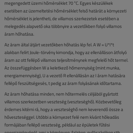
megengedett üzemi hőmérséklet 70 °C. Egyes készülékek
esetében az üzemeltetési hőmérséklet felső határát a környezeti
hőmérséklet is jelentheti, de villamos szerkezetek esetében a
melegedés alapvető oka többnyire a vezetőkben folyó villamos
áram hőhatása.
Az áram által átjárt vezetőkben hőhatás lép fel. A W = U*I*t
alakban felírt Joule-törvény kimondja, hogy az ellenálláson átfolyó
áram az ott fellépő villamos teljesítménynek megfelelő hőt termel.
Az összefüggésben W a keletkező hőmennyiség (mint munka,
energiamennyiség), U a vezető R ellenállásán az I áram hatására
fellépő feszültségesés, t pedig az áram folyásának időtartama.
Az áram hőhatása minden, nem hőtermelés céljából gyártott
villamos szerkezetben veszteség (veszteséghő). Közbevetőleg
érdemes kitérni rá, hogy a veszteséghő nem keverendő össze a
hőveszteséggel. Utóbbi a környezet felé nem kívánt hőleadás
formájában fellépő veszteség, például az épületek fűtési
energiaigényénél, ami a kéményen, falakon, nyílászárókon stb.