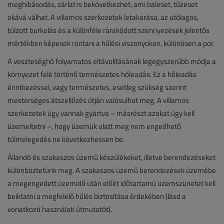
meghibásodás, zárlat is bekövetkezhet, ami baleset, tűzeset
okává válhat. A villamos szerkezetek letakarása, az utólagos,
túlzott burkolás és a különféle rárakódott szennyezések jelentős
mértékben képesek rontani a hűlési viszonyokon, különösen a por.
A veszteséghő folyamatos eltávolításának legegyszerűbb módja a
környezet felé történő természetes hőleadás. Ez a hőleadás
érintkezéssel, vagy természetes, esetleg szükség szerint
mesterséges átszellőzés útján valósulhat meg. A villamos
szerkezetek úgy vannak gyártva – másrészt azokat úgy kell
üzemeltetni –, hogy üzemük alatt meg nem engedhető
túlmelegedés ne következhessen be.
Állandó és szakaszos üzemű készülékeket, illetve berendezéseket
különböztetünk meg. A szakaszos üzemű berendezések üzemébe
a megengedett üzemidő után előírt időtartamú üzemszünetet kell
beiktatni a megfelelő hűlés biztosítása érdekében (lásd a
vonatkozó használati útmutatót).