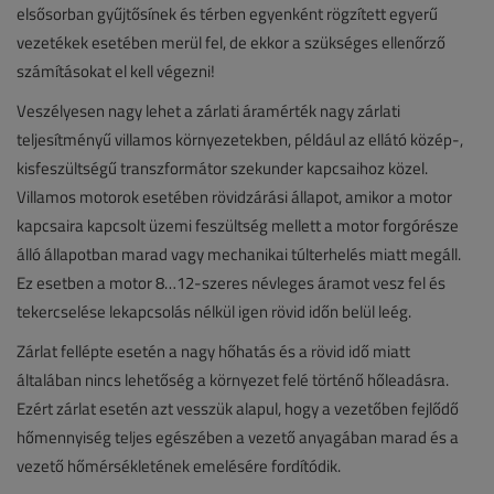
elsősorban gyűjtősínek és térben egyenként rögzített egyerű
vezetékek esetében merül fel, de ekkor a szükséges ellenőrző
számításokat el kell végezni!
Veszélyesen nagy lehet a zárlati áramérték nagy zárlati
teljesítményű villamos környezetekben, például az ellátó közép-,
kisfeszültségű transzformátor szekunder kapcsaihoz közel.
Villamos motorok esetében rövidzárási állapot, amikor a motor
kapcsaira kapcsolt üzemi feszültség mellett a motor forgórésze
álló állapotban marad vagy mechanikai túlterhelés miatt megáll.
Ez esetben a motor 8…12-szeres névleges áramot vesz fel és
tekercselése lekapcsolás nélkül igen rövid időn belül leég.
Zárlat fellépte esetén a nagy hőhatás és a rövid idő miatt
általában nincs lehetőség a környezet felé történő hőleadásra.
Ezért zárlat esetén azt vesszük alapul, hogy a vezetőben fejlődő
hőmennyiség teljes egészében a vezető anyagában marad és a
vezető hőmérsékletének emelésére fordítódik.