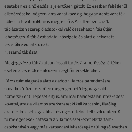
esetében ez a hőleadás is jelentősen gátolt! Ez esetben feltétlenül
ellenőrzést kell végezni arra vonatkozólag, hogy az adott vezeték
hűlése a továbbiakban is megfelelő e. Az ellenőrzés az 1.
táblázatban szereplő adatokkal való összehasonlítás útján
lehetséges. A táblázat adatai hőszigetelés alatt elhelyezett
vezetőkre vonatkoznak.
1. számú táblázat
Megjegyzés: a táblázatban foglalt tartós áramerősség-értékek
esetén a vezetők elérik üzemi véghőmérsékletüket.
Káros túlmelegedés alatt az adott villamos berendezésre
vonatkozó, üzemszerűen megengedhető legmagasabb
hőmérséklet túllépését értjük, ami már haladéktalan intézkedést
követel, azaz a villamos szerkezetet ki kell kapcsolni, illetőleg
áramterhelését legalább a névleges értékre kell csökkenteni. A
túlmelegedések hatására a villamos szerkezet élettartam-
csökkenésén vagy más károsodási lehetőségén túl végső esetben