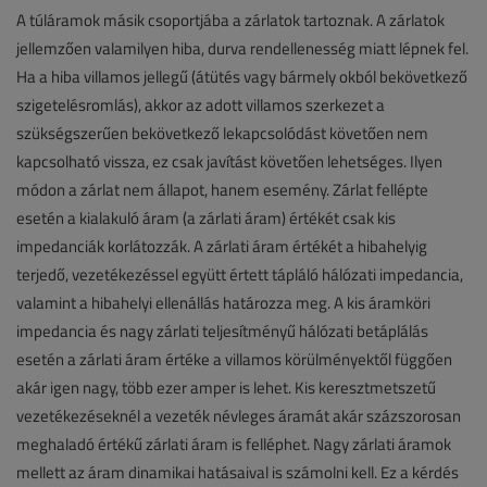
A túláramok másik csoportjába a zárlatok tartoznak. A zárlatok
jellemzően valamilyen hiba, durva rendellenesség miatt lépnek fel.
Ha a hiba villamos jellegű (átütés vagy bármely okból bekövetkező
szigetelésromlás), akkor az adott villamos szerkezet a
szükségszerűen bekövetkező lekapcsolódást követően nem
kapcsolható vissza, ez csak javítást követően lehetséges. Ilyen
módon a zárlat nem állapot, hanem esemény. Zárlat fellépte
esetén a kialakuló áram (a zárlati áram) értékét csak kis
impedanciák korlátozzák. A zárlati áram értékét a hibahelyig
terjedő, vezetékezéssel együtt értett tápláló hálózati impedancia,
valamint a hibahelyi ellenállás határozza meg. A kis áramköri
impedancia és nagy zárlati teljesítményű hálózati betáplálás
esetén a zárlati áram értéke a villamos körülményektől függően
akár igen nagy, több ezer amper is lehet. Kis keresztmetszetű
vezetékezéseknél a vezeték névleges áramát akár százszorosan
meghaladó értékű zárlati áram is felléphet. Nagy zárlati áramok
mellett az áram dinamikai hatásaival is számolni kell. Ez a kérdés