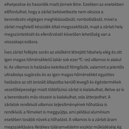
elhelyezése és hasonlók miatt jönnek létre. Ezekben az esetekben
előfordulhat, hogy a zárlat bekövetkezte nem okozza a
berendezés végleges meghibásodását, rombolódását, mivel a
zárlat megfelelő készülék általi megszakítását, majd a zárlati hely
megszüntetését és ellenőrzését követően lehetőség van a
visszakapcsolásra.
Íves zárlat fellépte során az elsőként létrejött hibahely elég és ott
igen magas hőmérsékletű (akár sok ezer ºC-os) villamos ív alakul
ki. Az villamos ív hatására keletkező fémgőzök, valamint a jelentős
ultraibolya sugárzás és az igen magas hőmérséklet együttes
hatására az ott ionizált állapotba kerülő levegő és égéstermékek
vezetőképessége miatt többfázisú zárlat is kialakulhat, illetve az ív
a berendezés más részein is kialakulhat, oda átterjedhet. A
zárlatok rendkívüli villamos teljesítményének hőhatása is
rendkívüli, a fémeket is meggyújtja, ami például alumínium
esetében tovább növeli a hőhatást. A villamos ív a zárlati áram
megszakítására illetékes túláramvédelmi eszköz működéséig ég