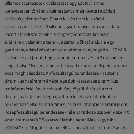
Villamos szerkezetek kiválasztása egy adott villamos
környezetben történő alkalmazáshoz megköveteli a zárlati
szilárdság ellenőrzését. Dinamikus és termikus zárlati
szilárdságról van szó. A villamos gyártmányok műszaki adatai
között ott kell szerepelnie a megengedhető zárlati áram
értékének, valamint a termikus zárlati időhatárnak. Ha egy
gyártmány adatai között azt az adatot találjuk, hogy Ith = 16 kA 3
s, akkor ez azt jelenti, hogy az adott berendezésen 3 másodperc
ideig átfolyó 16 ezer amper értékű zárlati áram melegedése nem
okoz meghibásodást. Kisfeszültségű berendezések esetén a
dinamikus határáram értéke legalább kétszerese a termikus
határáram értékének, ezt szabvány rögzíti. A zárlati áram
dinamikus hatásának legnagyobb értékét a zárlat felléptekor
bekövetkező első zárlati áramcsúcs (a szubtranziens áram) jelenti.
Középfeszültségű berendezéseknél a vonatkozó szabvány szerint
ez az áramszorzó 2,5 szeres. Ha több betáplálás, vagy több
ellátási üzemállapot fordulhat elő, akkor a zárlati méretezéseket a