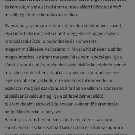
és károsak, mivel a zárlati áram a teljes ellátó hálózatot érintő
feszültségletörése komoly zavart okoz.
Alapszabály az, hogy a zárlatokat minden körülmények között,
előírt időn belül meg kell szüntetni, egyébként nagyon súlyos
rombolással, tűzzel, a berendezés és környezete
megsemmisülésével kell számolni. Mivel a hibahelyen a zárlat
megszüntetése, az áram megszakítása nem lehetséges, így a
zárlati áramot a túláramvédelmi szelektivitás követelményeinek
teljesülése érdekében a táplálás irányában a berendezéshez
legközelebb elhelyezkedő, erre alkalmas túláramvédelmi
eszközzel meg kell szakítani. Ez általában a villamos szerkezet
táplálásánál valósul meg, így a zárlatvédelmet ellátó
túláramvédelmi eszközt általánosan a védendő berendezés
betáplálásában kell elhelyezni.
Bármely villamos berendezés zárlatvédelmére csak olyan
zárlatvédelmi eszközt szabad kiválasztani és alkalmazni, ami a