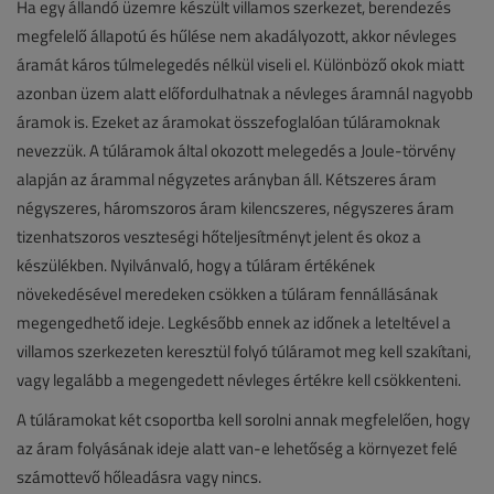
Ha egy állandó üzemre készült villamos szerkezet, berendezés
megfelelő állapotú és hűlése nem akadályozott, akkor névleges
áramát káros túlmelegedés nélkül viseli el. Különböző okok miatt
azonban üzem alatt előfordulhatnak a névleges áramnál nagyobb
áramok is. Ezeket az áramokat összefoglalóan túláramoknak
nevezzük. A túláramok által okozott melegedés a Joule-törvény
alapján az árammal négyzetes arányban áll. Kétszeres áram
négyszeres, háromszoros áram kilencszeres, négyszeres áram
tizenhatszoros veszteségi hőteljesítményt jelent és okoz a
készülékben. Nyilvánvaló, hogy a túláram értékének
növekedésével meredeken csökken a túláram fennállásának
megengedhető ideje. Legkésőbb ennek az időnek a leteltével a
villamos szerkezeten keresztül folyó túláramot meg kell szakítani,
vagy legalább a megengedett névleges értékre kell csökkenteni.
A túláramokat két csoportba kell sorolni annak megfelelően, hogy
az áram folyásának ideje alatt van-e lehetőség a környezet felé
számottevő hőleadásra vagy nincs.