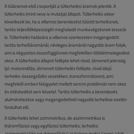
A túláramok első csoportját a túlterhelési áramok jelentik. A
túlterhelés (mint neve is mutatja) állapot. Túlterhelés akkor
következik be, ha a villamos berendezést túlzott terhelésnek,
tartós teljesítőképességét meghaladó munkavégzésnek tesszük
ki. Túlterhelés hatására a villamos szerkezeten megengedett
tartós terhelőáramánál, névleges áramánál nagyobb áram folyik,
ami a négyzetes összefüggésnek megfelelően többletmelegedést
okoz. A túlterhelési állapot fellépte lehet rövid, átmeneti jelenség
(pl. motorindítás, átmeneti túlterhelés fellépte, rövid idejű
terhelés-összegződés vezetéken, transzformátoron), ami
megfelelő emberi felügyelet mellett semmi problémát nem okoz
és intézkedést sem követel. Tartós túlterhelés a berendezés
alulméretezése vagy megengedettnél nagyobb terhelése esetén
fordulhat elő.
A túlterhelés lehet szimmetrikus, de aszimmetrikus is
(háromfázisú vagy egyfázisú túlterhelés, terhelési
aszimmetria).Ha egy háromfázisú aszinkron motor üzeme alatt