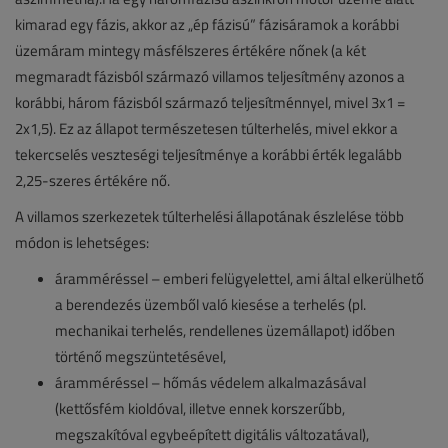
kimarad egy fázis, akkor az „ép fázisú” fázisáramok a korábbi
üzemáram mintegy másfélszeres értékére nőnek (a két
megmaradt fázisból származó villamos teljesítmény azonos a
korábbi, három fázisból származó teljesítménnyel, mivel 3x1 =
2x1,5). Ez az állapot természetesen túlterhelés, mivel ekkor a
tekercselés veszteségi teljesítménye a korábbi érték legalább
2,25-szeres értékére nő.
A villamos szerkezetek túlterhelési állapotának észlelése több
módon is lehetséges:
áramméréssel – emberi felügyelettel, ami által elkerülhető
a berendezés üzemből való kiesése a terhelés (pl.
mechanikai terhelés, rendellenes üzemállapot) időben
történő megszüntetésével,
áramméréssel – hőmás védelem alkalmazásával
(kettősfém kioldóval, illetve ennek korszerűbb,
megszakítóval egybeépített digitális változatával),