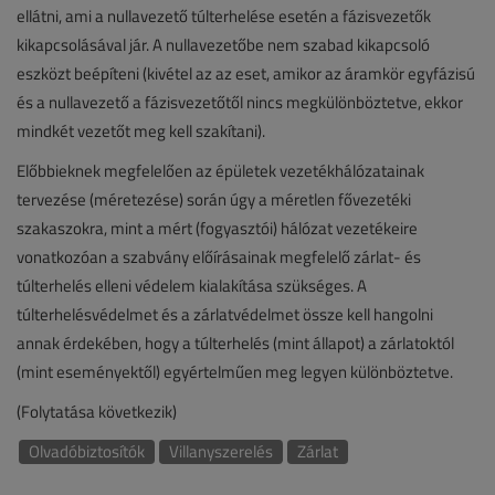
ellátni, ami a nullavezető túlterhelése esetén a fázisvezetők
kikapcsolásával jár. A nullavezetőbe nem szabad kikapcsoló
eszközt beépíteni (kivétel az az eset, amikor az áramkör egyfázisú
és a nullavezető a fázisvezetőtől nincs megkülönböztetve, ekkor
mindkét vezetőt meg kell szakítani).
Előbbieknek megfelelően az épületek vezetékhálózatainak
tervezése (méretezése) során úgy a méretlen fővezetéki
szakaszokra, mint a mért (fogyasztói) hálózat vezetékeire
vonatkozóan a szabvány előírásainak megfelelő zárlat- és
túlterhelés elleni védelem kialakítása szükséges. A
túlterhelésvédelmet és a zárlatvédelmet össze kell hangolni
annak érdekében, hogy a túlterhelés (mint állapot) a zárlatoktól
(mint eseményektől) egyértelműen meg legyen különböztetve.
(Folytatása következik)
Olvadóbiztosítók
Villanyszerelés
Zárlat