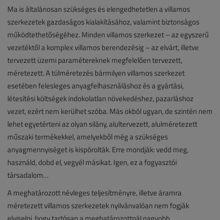
Ma is általánosan szükséges és elengedhetetlen a villamos
szerkezetek gazdaságos kialakításához, valamint biztonságos
működtethetőségéhez. Minden villamos szerkezet – az egyszerű
vezetéktől a komplex villamos berendezésig – az elvárt, illetve
tervezett üzemi paramétereknek megfelelően tervezett,
méretezett. A túlméretezés bármilyen villamos szerkezet
esetében felesleges anyagfelhasználáshoz és a gyártási,
létesítési költségek indokolatlan növekedéshez, pazarláshoz
vezet, ezért nem kerülhet szóba. Más okból ugyan, de szintén nem
lehet egyetérteni az olyan silány, alultervezett, alulméretezett
műszaki termékekkel, amelyekből még a szükséges
anyagmennyiséget is kispórolták. Erre mondják: vedd meg,
használd, dobd el, vegyél másikat. Igen, ez a fogyasztói
társadalom…
A meghatározott névleges teljesítményre, illetve áramra
méretezett villamos szerkezetek nyilvánvalóan nem fogják
elviselni, hogy tartósan a meghatározottnál nagyobb