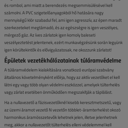
és rombol, ami miatt a berendezés megsemmisülésével kell
számolni. A PVC szigetelőanyagokból hő hatására nagy
mennyiségű klór szabadul fel, ami igen agresszív, az épen maradt
szerkezeteket megtámadó, és az egészségre is igen veszélyes,
mérgező gáz. Az íves zárlatok igen komoly baleseti
veszélyeztetést jelentenek, ezért munkavégzésünk során legyünk
igen körültekintők és elővigyázatosak, ne okozzunk zárlatot!
Épületek vezetékhálózatainak túláramvédelme
A túláramvédelem kialakítására vonatkozó európai szabvány
általános követelményként előírja, hogy az aktív vezetőket el kell
látni egy vagy több olyan védelmi eszközzel, amelyek túlterhelés
vagy zárlat esetében önműködően megszakítják a táplálást.
Ha a nullavezető a fázisvezetőknél kisebb keresztmetszetű, vagy
az üzemi áramot vezető N vezetőn többlet-áramterhelést okozó
harmonikus áramösszetevők lehetnek jelen, illetve jelenhetnek
meg, akkor a nullavezetőt túlterhelés elleni védelemmel kell