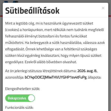
Sütibeállítások
×
Toggle
naviga
Mint a legtöbb cég, mi is használunk úgynevezett sütiket
(cookies) a honlapunkon, mert nélkülük nem tudnánk megfelelő
felhasználói élményt biztosítani és fontos funkciókat
működtetni. Ha beleegyezik a sütik használatába, válassza azok
elfogadását. Önnek lehetősége van a feltétlenül szükséges
sütiken kívül egyénileg kiválasztani, hogy milyen típusú sütiket
engedélyez. Ezekről alább bővebben olvashat.
Az ön jelenlegi státusza létrejöttének dátuma:
2026. aug. 8.
,
azonosítója:
bCY4pOOlCZjMlwTHVUYGHP1sv4tFuPg
, állapota:
Elengedhetetlen sütik:
Funkcionális sütik:
Lapszám: