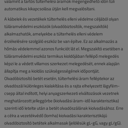
valamint a tartós túlterhelési áramok megengedhető időn túli
automatikus kikapcsolása útján kell megvalósítani.
A kábelek és vezetékek túlterhelés elleni védelme céljából olyan
túláramvédelmi eszközök (olvadóbiztosítók, megszakítók)
alkalmazhatók, amelyekbe a túlterhelés elleni védelem
érzékelésére szolgáló eszköz be van építve. Ez az alkalmazás a
hőmás védelemmel azonos funkciót lát el. Megszakító esetében a
túláramvédelmi eszköz termikus kioldójában fellépő melegedés
képzi le a védett villamos szerkezet melegedését, ennek alapján
állapítja meg a kioldás szükségességének időpontját.
Olvadóbiztosító betét esetén, túlterhelési áram felléptekor az
olvadószál különleges kialakítása és a rajta elhelyezett lágyfém-
csepp által indított, helyi anyagszerkezeti elváltozások vezetnek
meghatározott jelleggörbe (kiolvadási áram-idő karakterisztika)
szerinti idő letelte után a betét olvadószálának kiolvadásához. Erre
a célra a vezetékvédő (lomha) kiolvadási karakterisztikájú
olvadóbiztosító betétek alkalmasak (jelölésük gL-gG, vagy gL/gG).