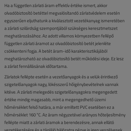
Ha a független zárlati áram effektív értéke ismert, akkor
olvadóbiztosító betéttel megvalósítandó zárlatvédelem esetén
egyszerűen eljuthatunk a kiválasztott vezetékanyag ismeretében
a zárlati szilárdság szempontjából szükséges keresztmetszet
meghatározásához. Az adott villamos környezetben fellépő
független zárlati áramot az olvadóbiztosító betét jelenléte
csökkenteni fogja. A betét áram-idő karakterisztikájából
meghatározható az olvadóbiztosító betét működési ideje. Ez lesz
a zárlat fennállásának időtartama.
Zárlatok fellépte esetén a vezetőanyagok és a velük érintkező
szigetelőanyagok nagy, lökésszerű hőigénybevételnek vannak
kitéve. A zárlati melegedés szigetelőanyagokra megengedett
értéke mindig magasabb, mint a megengedhető üzemi
hőmérséklet felső határa, a már említett PVC esetében ez a
hőmérséklet 160 °C. Az áram négyzetével arányos hőteljesítmény
fellépte miatt a zárlati áramok a berendezésre, annak ellátó
vezetékezésére és a tápláló hálózatra nézve is igen veszélyesek