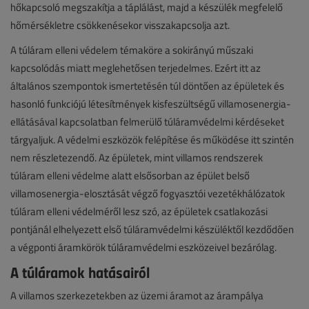
hőkapcsoló megszakítja a táplálást, majd a készülék megfelelő
hőmérsékletre csökkenésekor visszakapcsolja azt.
A túláram elleni védelem témaköre a sokirányú műszaki
kapcsolódás miatt meglehetősen terjedelmes. Ezért itt az
általános szempontok ismertetésén túl döntően az épületek és
hasonló funkciójú létesítmények kisfeszültségű villamosenergia-
ellátásával kapcsolatban felmerülő túláramvédelmi kérdéseket
tárgyaljuk. A védelmi eszközök felépítése és működése itt szintén
nem részletezendő. Az épületek, mint villamos rendszerek
túláram elleni védelme alatt elsősorban az épület belső
villamosenergia-elosztását végző fogyasztói vezetékhálózatok
túláram elleni védelméről lesz szó, az épületek csatlakozási
pontjánál elhelyezett első túláramvédelmi készüléktől kezdődően
a végponti áramkörök túláramvédelmi eszközeivel bezárólag.
A túláramok hatásairól
A villamos szerkezetekben az üzemi áramot az árampálya