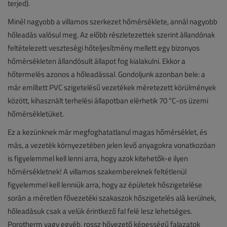
terjed).
Minél nagyobb a villamos szerkezet hőmérséklete, annál nagyobb
hőleadás valósul meg. Az előbb részletezettek szerint állandónak
feltételezett veszteségi hőteljesítmény mellett egy bizonyos
hőmérsékleten állandósult állapot fog kialakulni. Ekkor a
hőtermelés azonos a hőleadással. Gondoljunk azonban bele: a
már említett PVC szigetelésű vezetékek méretezett körülmények
között, kihasznált terhelési állapotban elérhetik 70 °C-os üzemi
hőmérsékletüket.
Ez a kezünknek már megfoghatatlanul magas hőmérséklet, és
más, a vezeték környezetében jelen levő anyagokra vonatkozóan
is figyelemmel kell lenni arra, hogy azok kitehetők-e ilyen
hőmérsékletnek! A villamos szakembereknek feltétlenül
figyelemmel kell lenniük arra, hogy az épületek hőszigetelése
során a méretlen fővezetéki szakaszok hőszigetelés alá kerülnek,
hőleadásuk csak a velük érintkező fal felé lesz lehetséges.
Porotherm vagy egyéb, rossz hővezető képességű falazatok