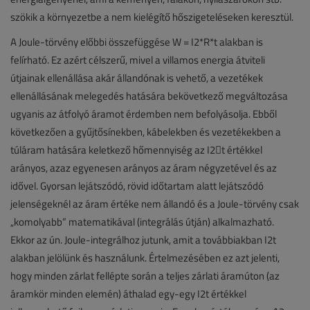
szökik a környezetbe a nem kielégítő hőszigeteléseken keresztül.
A Joule-törvény előbbi összefüggése W = I2*R*t alakban is
felírható. Ez azért célszerű, mivel a villamos energia átviteli
útjainak ellenállása akár állandónak is vehető, a vezetékek
ellenállásának melegedés hatására bekövetkező megváltozása
ugyanis az átfolyó áramot érdemben nem befolyásolja. Ebből
következően a gyűjtősínekben, kábelekben és vezetékekben a
túláram hatására keletkező hőmennyiség az I2t értékkel
arányos, azaz egyenesen arányos az áram négyzetével és az
idővel. Gyorsan lejátszódó, rövid időtartam alatt lejátszódó
jelenségeknél az áram értéke nem állandó és a Joule-törvény csak
„komolyabb” matematikával (integrálás útján) alkalmazható.
Ekkor az ún. Joule-integrálhoz jutunk, amit a továbbiakban I2t
alakban jelölünk és használunk. Értelmezésében ez azt jelenti,
hogy minden zárlat fellépte során a teljes zárlati áramúton (az
áramkör minden elemén) áthalad egy-egy I2t értékkel