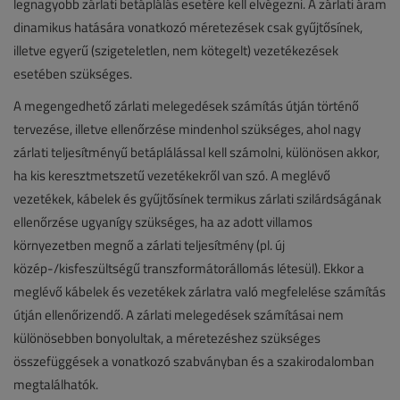
legnagyobb zárlati betáplálás esetére kell elvégezni. A zárlati áram
dinamikus hatására vonatkozó méretezések csak gyűjtősínek,
illetve egyerű (szigeteletlen, nem kötegelt) vezetékezések
esetében szükséges.
A megengedhető zárlati melegedések számítás útján történő
tervezése, illetve ellenőrzése mindenhol szükséges, ahol nagy
zárlati teljesítményű betáplálással kell számolni, különösen akkor,
ha kis keresztmetszetű vezetékekről van szó. A meglévő
vezetékek, kábelek és gyűjtősínek termikus zárlati szilárdságának
ellenőrzése ugyanígy szükséges, ha az adott villamos
környezetben megnő a zárlati teljesítmény (pl. új
közép-/kisfeszültségű transzformátorállomás létesül). Ekkor a
meglévő kábelek és vezetékek zárlatra való megfelelése számítás
útján ellenőrizendő. A zárlati melegedések számításai nem
különösebben bonyolultak, a méretezéshez szükséges
összefüggések a vonatkozó szabványban és a szakirodalomban
megtalálhatók.