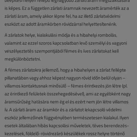
beépítési helyén fellépő legnagyobb zárlati áram megszakítására
is képes. Ez a független zárlati áramnak nevezett áramérték az a
zárlati áram, amely akkor lépne fel, ha az illető zárlatvédelmi
eszközt az adott áramkörben rövidzárral helyettesítenénk.
A zárlatok helye, kialakulási módja és a hibahelyi rombolás,
valamint az ezzel szoros kapcsolatban levő személyi és vagyoni
veszélyeztetés szempontjából fémes és íves zárlatokat kell
megkülönböztetni.
A fémes zárlatokra jellemző, hogy a hibahelyen a zárlat fellépte
pillanatában vagy ahhoz képest nagyon rövid időn belül olyan –
villamos kontaktusnak minősülő – fémes érintkezés jön létre (pl.
az érintkező felületek összehegedésével), ami az egyébként nagy
áramsűrűség hatására nem ég el és ezért nem jön létre villamos
ív. A zárlati áram az áramkör és a zárlatot lekapcsoló védelmi
eszköz jellemzőinek függvényében természetesen kialakul. Ilyen
esetek általában hibás kapcsolási műveletek, téves berendezés-
kezelések, földelő-rövidrezáró készülékek rossz helyre történő