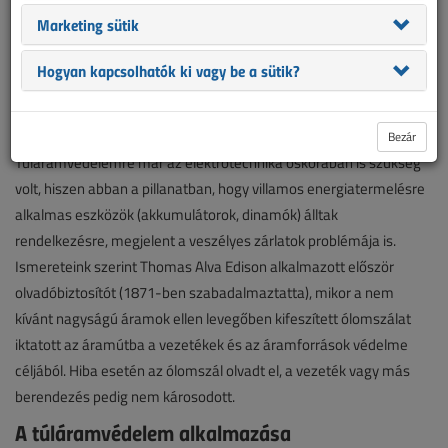
cikksorozat bevezető részében felsorolt, egy épületre
Marketing sütik
(épülettömbre, épületcsoportra) vonatkozóan egy villamos
Hogyan kapcsolhatók ki vagy be a sütik?
rendszerként tárgyalandó és kezelendő témakörök közül most a
túláramok elleni védekezést, rövidebb kifejezéssel a
túláramvédelem kérdéseit tekintjük át.
Bezár
Túláramvédelemre már az elektrotechnika őskorában is szükség
volt, hiszen abban a pillanatban, hogy villamos energiatermelésre
alkalmas eszközök (akkumulátorok, dinamók) álltak
rendelkezésre, megjelent a veszélyes zárlatok problémája is.
Ismereteink szerint Thomas Alva Edison alkalmazott először
olvadóbiztosítót (1871-ben szabadalmaztatta), mikor a nem
kívánt nagyságú áramok ellen levegőben kifeszített ólomszálat
iktatott az áramútba a vezetékek és az áramforrások védelme
céljából. Hiba esetén az ólomszál olvadt el, a vezeték vagy más
berendezés pedig nem károsodott.
A túláramvédelem alkalmazása