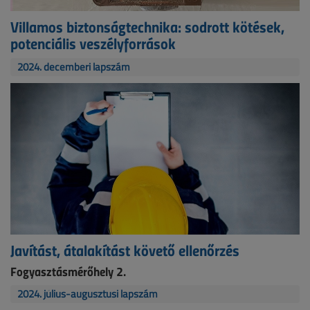
Villamos biztonságtechnika: sodrott kötések,
potenciális veszélyforrások
2024. decemberi lapszám
Javítást, átalakítást követő ellenőrzés
Fogyasztásmérőhely 2.
2024. július-augusztusi lapszám