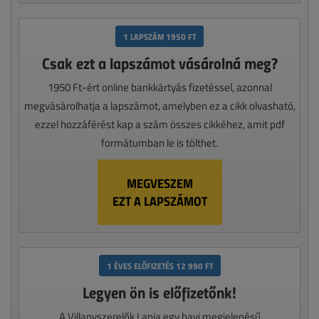
1 LAPSZÁM 1950 FT
Csak ezt a lapszámot vásárolná meg?
1950 Ft-ért online bankkártyás fizetéssel, azonnal
megvásárolhatja a lapszámot, amelyben ez a cikk olvasható,
ezzel hozzáférést kap a szám összes cikkéhez, amit pdf
formátumban le is tölthet.
MEGVESZEM
EZT A LAPSZÁMOT
1 ÉVES ELŐFIZETÉS 12 990 FT
Legyen ön is előfizetőnk!
A Villanyszerelők Lapja egy havi megjelenésű