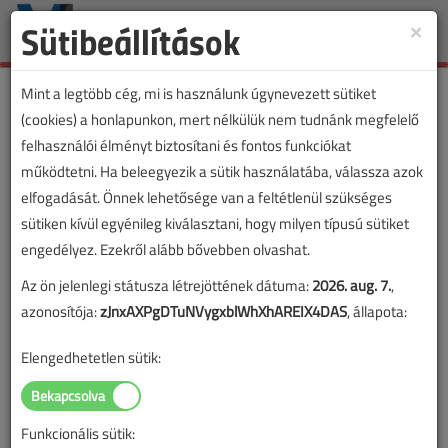
Sütibeállítások
×
Toggle
naviga
Mint a legtöbb cég, mi is használunk úgynevezett sütiket
(cookies) a honlapunkon, mert nélkülük nem tudnánk megfelelő
felhasználói élményt biztosítani és fontos funkciókat
működtetni. Ha beleegyezik a sütik használatába, válassza azok
elfogadását. Önnek lehetősége van a feltétlenül szükséges
sütiken kívül egyénileg kiválasztani, hogy milyen típusú sütiket
engedélyez. Ezekről alább bővebben olvashat.
Az ön jelenlegi státusza létrejöttének dátuma:
2026. aug. 7.
,
azonosítója:
zJnxAXPgDTuNVygxblWhXhAREIX4DAS
, állapota:
Elengedhetetlen sütik:
Funkcionális sütik:
Lapszám: