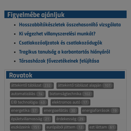
Figyelmébe ajánljuk
Hosszabbítókészletek összehasonlító vizsgálata
Ki végezhet villanyszerelési munkát?
Csatlakozóaljzatok és csatlakozódugók
Tragikus tanulság a karbantartás hiányáról
Társasházak fővezetékeinek felújítása
Rovatok
áttekintő táblázat
áttekintő táblázat alapján
232
107
automatizálás
biztonságtechnika
14
102
EIB technológia
elektromos autó
43
17
energetika
energiaellátás
energiaforrások
57
30
19
épületvillamosság
érdekesség
21
29
eszközeink
európából jöttem
ezt láttam
151
12
61