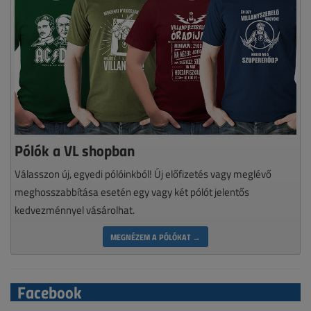
Pólók a VL shopban
Válasszon új, egyedi pólóinkból! Új előfizetés vagy meglévő
meghosszabbítása esetén egy vagy két pólót jelentős
kedvezménnyel vásárolhat.
MEGNÉZEM A PÓLÓKAT →
Facebook