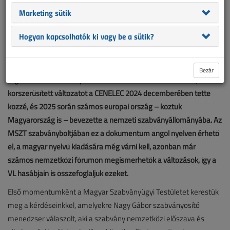
Marketing sütik
Hogyan kapcsolhatók ki vagy be a sütik?
Az MSZ HD 60364-7-701:2007 szabvány a beépített fürdőkádat
vagy zuhanyt tartalmazó helyiségek villanyszerelésével
Bezár
foglalkozik. A szabvány a közelmúltban frissítésen esett át, a
korszerűsített változatot a CENELEC 2024 decemberében tette
közzé, és 2025 során számos európai ország – köztük
Magyarország is – bevezette a nemzeti szabványállományába. Az
MSZT szabványboltjában ez a dokumentum angol nyelven érhető
el, a magyar nyelvű kiadására még várni kell, azonban már
számos nemzetközi fórumon megismerhetők a változások, így a
VL hasábjain is összefoglaljuk ezeket.
Első momentumként a Magyar Szabványügyi Testületet kerestük
meg a kérdéseinkkel, amelyekre Nagy Gábor szabványosító
menedzser válaszolt, aki a szabvány nemzetközi előszava és