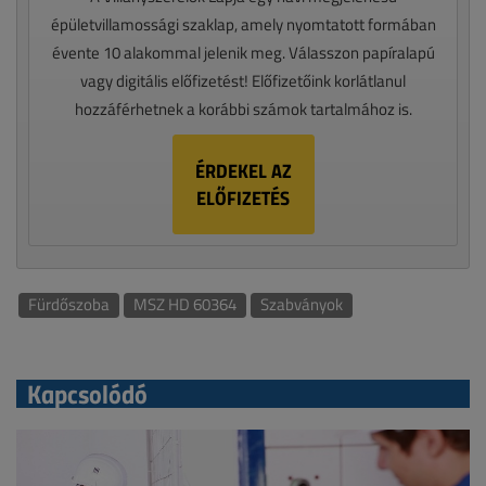
épületvillamossági szaklap, amely nyomtatott formában
évente 10 alakommal jelenik meg. Válasszon papíralapú
vagy digitális előfizetést! Előfizetőink korlátlanul
hozzáférhetnek a korábbi számok tartalmához is.
ÉRDEKEL AZ
ELŐFIZETÉS
Fürdőszoba
MSZ HD 60364
Szabványok
Kapcsolódó