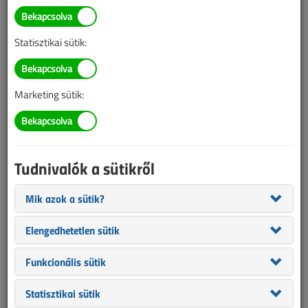
TARTALOM
Statisztikai sütik:
Szabványok
Változik a fürdőszobák
Marketing sütik:
villanyszerelésével
foglalkozó szabvány
Tudnivalók a sütikről
2025/10. lapszám
|
Fülöp Miklós
|
5293 |
Mik azok a sütik?
Elengedhetetlen sütik
Funkcionális sütik
Statisztikai sütik