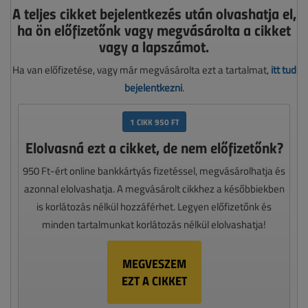
A teljes cikket bejelentkezés után olvashatja el,
ha ön előfizetőnk vagy megvásárolta a cikket
vagy a lapszámot.
Ha van előfizetése, vagy már megvásárolta ezt a tartalmat,
itt tud
bejelentkezni
.
1 CIKK 950 FT
Elolvasná ezt a cikket, de nem előfizetőnk?
950 Ft-ért online bankkártyás fizetéssel, megvásárolhatja és
azonnal elolvashatja. A megvásárolt cikkhez a későbbiekben
is korlátozás nélkül hozzáférhet. Legyen előfizetőnk és
minden tartalmunkat korlátozás nélkül elolvashatja!
MEGVESZEM
EZT A CIKKET