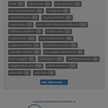
hírek
jogi esetek
jogszabályok
67
54
10
környezetvédelem
megújulók
14
62
méréstechnika
munkavédelem
61
37
napenergia
nem csak villanyszerelőknek
17
119
robbanásvédelem
szabályozás
16
13
szabványok
szakmakörnyezet
136
99
szakmatörténet
számítástechnika
15
28
szerelők közelről
tanulságos történetek
26
97
technológiák
tűzvédelem
vezérléstechnika
27
52
97
világítástechnika
villámvédelem
138
110
vitaindító
zöld oldal
34
28
MÉG TÖBB ROVAT →
Lapunkat rendszeresen szemlézi az