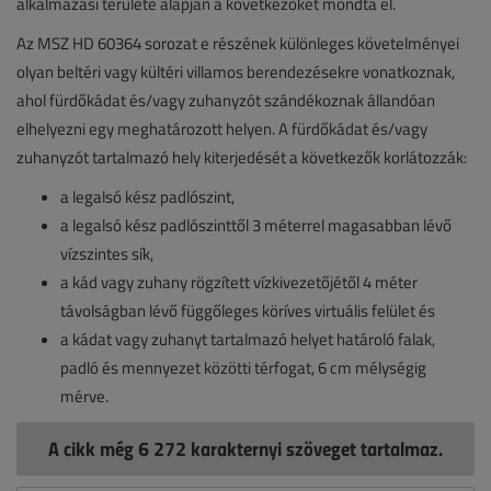
alkalmazási területe alapján a következőket mondta el.
Az MSZ HD 60364 sorozat e részének különleges követelményei
olyan beltéri vagy kültéri villamos berendezésekre vonatkoznak,
ahol fürdőkádat és/vagy zuhanyzót szándékoznak állandóan
elhelyezni egy meghatározott helyen. A fürdőkádat és/vagy
zuhanyzót tartalmazó hely kiterjedését a következők korlátozzák:
a legalsó kész padlószint,
a legalsó kész padlószinttől 3 méterrel magasabban lévő
vízszintes sík,
a kád vagy zuhany rögzített vízkivezetőjétől 4 méter
távolságban lévő függőleges köríves virtuális felület és
a kádat vagy zuhanyt tartalmazó helyet határoló falak,
padló és mennyezet közötti térfogat, 6 cm mélységig
mérve.
A cikk még 6 272 karakternyi szöveget tartalmaz.