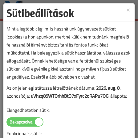
Sütibeállítások
×
Toggle
naviga
Mint a legtöbb cég, mi is használunk úgynevezett sütiket
(cookies) a honlapunkon, mert nélkülük nem tudnánk megfelelő
felhasználói élményt biztosítani és fontos funkciókat
VL cikkvásárlás
működtetni. Ha beleegyezik a sütik használatába, válassza azok
elfogadását. Önnek lehetősége van a feltétlenül szükséges
Változik a fürdőszobák villanyszerelésével
sütiken kívül egyénileg kiválasztani, hogy milyen típusú sütiket
foglalkozó szabvány című cikk vásárlása
engedélyez. Ezekről alább bővebben olvashat.
Az ön jelenlegi státusza létrejöttének dátuma:
2026. aug. 8.
,
A vásárlással korlátlan hozzáférést kap a cikkhez, ami a
azonosítója:
uVhzq85WTQrhhBtO7xFyrc2oRAPu7QG
, állapota:
sikeres online elektronikus fizetést követően azonnal
aktiválódik. A hozzáférése nem évül el.
Elengedhetetlen sütik:
A rendeléshez kérjük, lépjen be!
Illetve, ha még nem tette meg, kérjük, regisztráljon!
Funkcionális sütik: