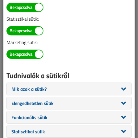
BELÉPÉS/REGISZTRÁCIÓ
Statisztikai sütik:
Tudnivalók az online cikkvásárlásról
Marketing sütik:
Van más mód ahhoz, hogy hozzáférjek egy cikkhez?
A megvásárolt cikket megkapom nyomtatott formában
is?
Tudnivalók a sütikről
Meddig érvényes a hozzáférés a megvásárolt cikkhez?
Mik azok a sütik?
VL előfizetés
Elengedhetetlen sütik
Funkcionális sütik
Statisztikai sütik