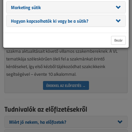
Marketing sütik
Hogyan kapcsolhatók ki vagy be a sütik?
Magyarország piacvezető épületvillamossági szaklapja
Bezár
nélkülözhetetlen olvasmánya minden munkájára igényes, a
szakma aktualitásait követő villamos szakembereknek. A VL
tematikája széleskörűen öleli fel a szakmánkat érintő
kérdéseket, így első kézből tájékozódhat szakcikkeink
segítségével – évente 10 alkalommal.
ÉRDEKEL AZ ELŐFIZETÉS →
Tudnivalók az előfizetésekről
Miért jó nekem, ha előfizetek?