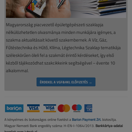
Magyarország piacvezető épületgépészeti szaklapja
nélkülözhetetlen olvasmánya minden munkájára igényes, a
szakma aktualitásait követő szakembernek. A Víz, Gáz,
Fűtéstechnika és Hűtő, Klíma, Légtechnika Szaklap tematikája
széleskörűen öleli fel a szakmát érintő kérdéseket, így első
kézből tájékozódhat szakcikkeink segítségével – évente 10
alkalommal.
ÉRDEKEL A VGF&HKL ELŐFIZETÉS →
A kényelmes és biztonságos online fizetést a
Barion Payment Zrt.
biztosítja.
Magyar Nemzeti Bank engedély száma: H-EN-I-1064/2013.
Bankkártya-adatai
hozzánk nem jutnak el.