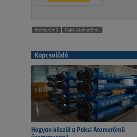
Atomerőmű
Paksi Atomerőmű
Kapcsolódó
Hogyan készül a Paksi Atomerőmű
üzemanyaga?