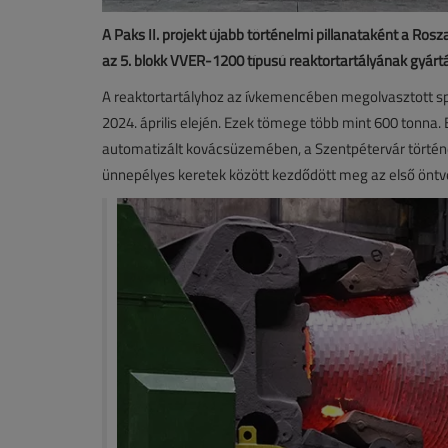
A Paks II. projekt újabb történelmi pillanataként a R
az 5. blokk VVER-1200 típusú reaktortartályának gyárt
A reaktortartályhoz az ívkemencében megolvasztott sp
2024. április elején. Ezek tömege több mint 600 tonna.
automatizált kovácsüzemében, a Szentpétervár történe
ünnepélyes keretek között kezdődött meg az első öntv