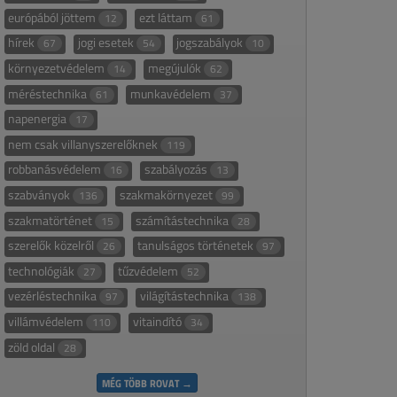
európából jöttem
ezt láttam
12
61
hírek
jogi esetek
jogszabályok
67
54
10
környezetvédelem
megújulók
14
62
méréstechnika
munkavédelem
61
37
napenergia
17
nem csak villanyszerelőknek
119
robbanásvédelem
szabályozás
16
13
szabványok
szakmakörnyezet
136
99
szakmatörténet
számítástechnika
15
28
szerelők közelről
tanulságos történetek
26
97
technológiák
tűzvédelem
27
52
vezérléstechnika
világítástechnika
97
138
villámvédelem
vitaindító
110
34
zöld oldal
28
MÉG TÖBB ROVAT →