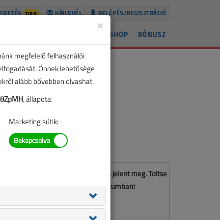
FIZETÉS
HÍRLEVÉL
BELÉPÉS/REGISZTRÁCIÓ
TIPP
×
ÍREK
LAPSZÁMOK
BLOG
SHOP
BÓNUSZ
nánk megfelelő felhasználói
 elfogadását. Önnek lehetősége
zekről alább bővebben olvashat.
p8ZpMH
, állapota:
Marketing sütik:
z a cikk a VL 2024. júniusi számában jelent meg. Töltse
le a lapszámot PDF formátumban!
LETÖLTÉS