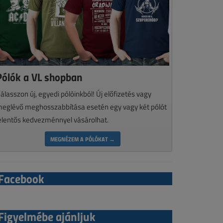
Pólók a VL shopban
álasszon új, egyedi pólóinkból! Új előfizetés vagy
eglévő meghosszabbítása esetén egy vagy két pólót
elentős kedvezménnyel vásárolhat.
MEGNÉZEM A PÓLÓKAT →
Facebook
Figyelmébe ajánljuk