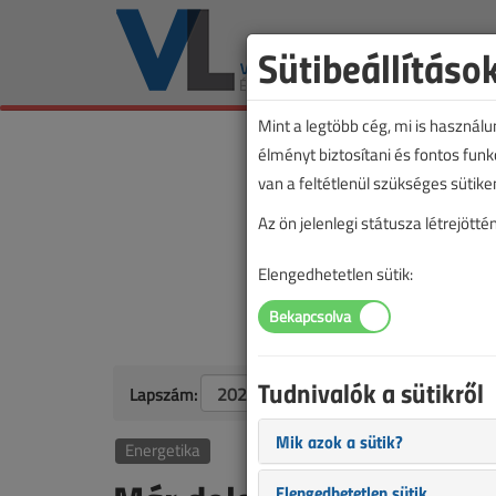
Sütibeállításo
Mint a legtöbb cég, mi is használ
élményt biztosítani és fontos fun
van a feltétlenül szükséges sütike
Az ön jelenlegi státusza létrejöt
Elengedhetetlen sütik:
Tudnivalók a sütikről
Lapszám:
Mik azok a sütik?
Energetika
Elengedhetetlen sütik