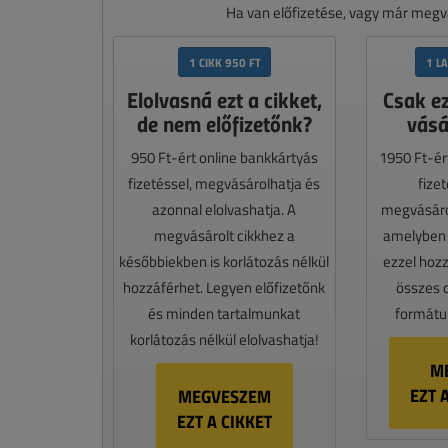
Ha van előfizetése, vagy már megvá
1 CIKK 950 FT
1 L
Elolvasná ezt a cikket,
Csak e
de nem előfizetőnk?
vásá
950 Ft-ért online bankkártyás
1950 Ft-ér
fizetéssel, megvásárolhatja és
fize
azonnal elolvashatja. A
megvásáro
megvásárolt cikkhez a
amelyben e
későbbiekben is korlátozás nélkül
ezzel hoz
hozzáférhet. Legyen előfizetőnk
összes 
és minden tartalmunkat
formátum
korlátozás nélkül elolvashatja!
M
EZT 
MEGVESZEM
EZT A CIKKET