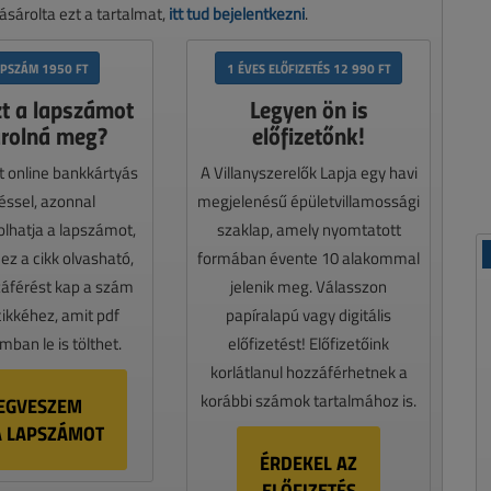
sárolta ezt a tartalmat,
itt tud bejelentkezni
.
APSZÁM 1950 FT
1 ÉVES ELŐFIZETÉS 12 990 FT
zt a lapszámot
Legyen ön is
rolná meg?
előfizetőnk!
t online bankkártyás
A Villanyszerelők Lapja egy havi
téssel, azonnal
megjelenésű épületvillamossági
lhatja a lapszámot,
szaklap, amely nyomtatott
z a cikk olvasható,
formában évente 10 alakommal
záférést kap a szám
jelenik meg. Válasszon
cikkéhez, amit pdf
papíralapú vagy digitális
ban le is tölthet.
előfizetést! Előfizetőink
korlátlanul hozzáférhetnek a
korábbi számok tartalmához is.
EGVESZEM
A LAPSZÁMOT
ÉRDEKEL AZ
ELŐFIZETÉS