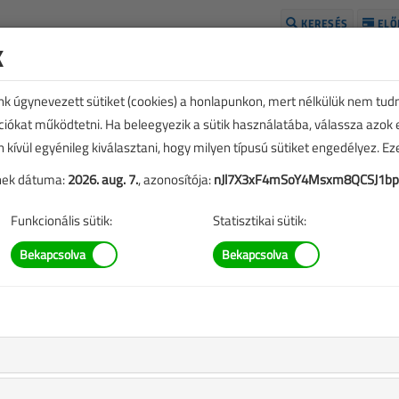
KERESÉS
ELŐ
k
H
unk úgynevezett sütiket (cookies) a honlapunkon, mert nélkülük nem tud
kciókat működtetni. Ha beleegyezik a sütik használatába, válassza azok
n kívül egyénileg kiválasztani, hogy milyen típusú sütiket engedélyez. E
tének dátuma:
2026. aug. 7.
, azonosítója:
nJl7X3xF4mSoY4Msxm8QCSJ1b
Funkcionális sütik:
Statisztikai sütik:
E
TARTALOM