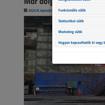
Már dolgoznak a reakt
Funkcionális sütik
2024/6. lapszám
|
Hárfás Zsolt
|
1500 |
Statisztikai sütik
Marketing sütik
Hogyan kapcsolhatók ki vagy b