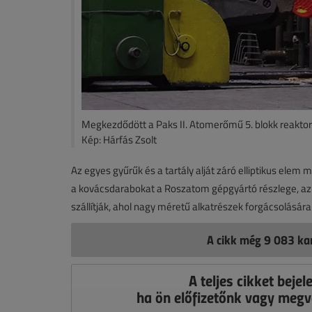
Megkezdődött a Paks II. Atomerőmű 5. blokk reaktor
Kép: Hárfás Zsolt
Az egyes gyűrűk és a tartály alját záró elliptikus ele
a kovácsdarabokat a Roszatom gépgyártó részlege, a
szállítják, ahol nagy méretű alkatrészek forgácsolásá
A cikk még 9 083 kar
A teljes cikket bejel
ha ön előfizetőnk vagy megv