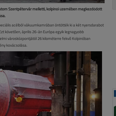
oszatom Szentpétervár melletti, kolpinói üzemében megkezdődött
ása.
eciális acélból vákuumkamrában öntötték ki a két nyersdarabot
 Ezt követően, április 26-án Európa egyik legnagyobb
lmi városközpontjától 26 kilométerre fekvő Kolpinóban
ény kovácsolása.