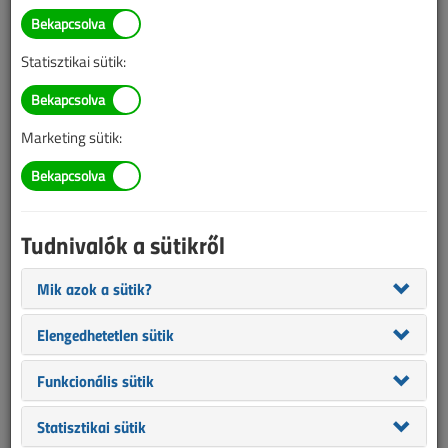
TARTALOM
Statisztikai sütik:
Ezt láttam
Ezt láttam
Marketing sütik:
Olvasói fotók
2023/5. lapszám
|
VL online |
2301 |
Tudnivalók a sütikről
Mik azok a sütik?
Elengedhetetlen sütik
Funkcionális sütik
Statisztikai sütik