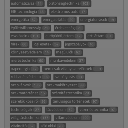
automatizálás
biztonságtechnika
14
102
EIB technológia
elektromos autó
43
17
energetika
energiaellátás
energiaforrások
57
29
19
épületvillamosság
érdekesség
21
29
eszközeink
európából jöttem
ezt láttam
151
12
61
hírek
jogi esetek
jogszabályok
66
54
10
környezetvédelem
megújulók
14
62
méréstechnika
munkavédelem
60
37
napenergia
nem csak villanyszerelőknek
17
119
robbanásvédelem
szabályozás
16
13
szabványok
szakmakörnyezet
136
99
szakmatörténet
számítástechnika
15
28
szerelők közelről
tanulságos történetek
26
97
technológiák
tűzvédelem
vezérléstechnika
27
52
97
világítástechnika
villámvédelem
137
109
vitaindító
zöld oldal
34
28