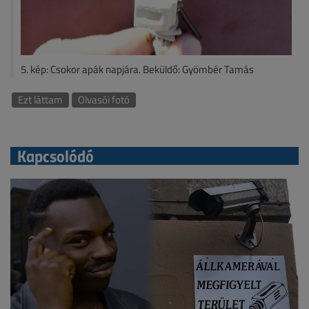
5. kép: Csokor apák napjára. Beküldő: Gyömbér Tamás
Ezt láttam
Olvasói fotó
Kapcsolódó