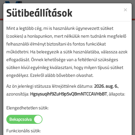
Sütibeállítások
×
Toggle
naviga
Mint a legtöbb cég, mi is használunk úgynevezett sütiket
(cookies) a honlapunkon, mert nélkülük nem tudnánk megfelelő
felhasználói élményt biztosítani és fontos funkciókat
működtetni. Ha beleegyezik a sütik használatába, válassza azok
elfogadását. Önnek lehetősége van a feltétlenül szükséges
sütiken kívül egyénileg kiválasztani, hogy milyen típusú sütiket
engedélyez. Ezekről alább bővebben olvashat.
Az ön jelenlegi státusza létrejöttének dátuma:
2026. aug. 6.
,
azonosítója:
Hgsysuqihf9ZuH9p5vQBmNTCCAVHbBT
, állapota:
Elengedhetetlen sütik:
Funkcionális sütik:
Lapszám: