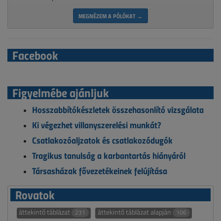
MEGNÉZEM A PÓLÓKAT →
Facebook
Figyelmébe ajánljuk
Hosszabbítókészletek összehasonlító vizsgálata
Ki végezhet villanyszerelési munkát?
Csatlakozóaljzatok és csatlakozódugók
Tragikus tanulság a karbantartás hiányáról
Társasházak fővezetékeinek felújítása
Rovatok
áttekintő táblázat
áttekintő táblázat alapján
231
106