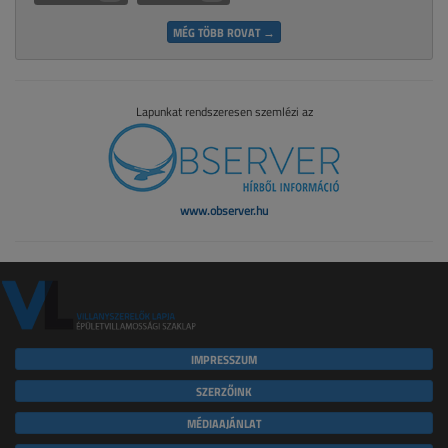
MÉG TÖBB ROVAT →
Lapunkat rendszeresen szemlézi az
www.observer.hu
IMPRESSZUM
SZERZŐINK
MÉDIAAJÁNLAT