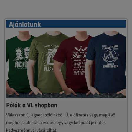
Ajánlatunk
Pólók a VL shopban
Válasszon új, egyedi pólóinkból! Új előfizetés vagy meglévő
meghosszabbítása esetén egy vagy két pólót jelentős
kedvezménnyel vásárolhat.