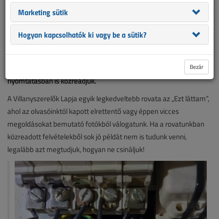
Marketing sütik
Fotózza vagy videózza le Ön is az élet- és vagyonbiztonságra
Hogyan kapcsolhatók ki vagy be a sütik?
veszélyes kivitelezéseket, kontár, vagy épp vicces megoldásokat,
és rövid kommentárral küldje el az info@villanylap.hu e-mail-
Bezár
címre. A „legjobb” fényképeket a Villanyszerelők Lapjában
nyomtatásban is közreadjuk.
A Villanyszerelők Lapja egyik legkedveltebb rovata az „Ezt láttam”,
ahol az olvasóinktól kapott elrettentő vagy éppen vicces
megoldásokat bemutató fotókból válogatunk. Ha a rovatunkban
közreadott felvételekből sok jó példát nem is tudunk venni,
legalább azt megtudjuk, hogyan ne csináljuk!