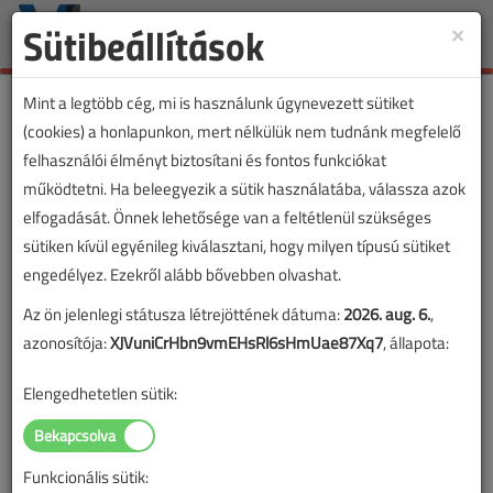
Sütibeállítások
×
Toggle
naviga
Mint a legtöbb cég, mi is használunk úgynevezett sütiket
(cookies) a honlapunkon, mert nélkülük nem tudnánk megfelelő
felhasználói élményt biztosítani és fontos funkciókat
VL lapszámvásárlás
működtetni. Ha beleegyezik a sütik használatába, válassza azok
elfogadását. Önnek lehetősége van a feltétlenül szükséges
Villanyszerelők Lapja 2023. májusi
sütiken kívül egyénileg kiválasztani, hogy milyen típusú sütiket
lapszám
engedélyez. Ezekről alább bővebben olvashat.
Az ön jelenlegi státusza létrejöttének dátuma:
2026. aug. 6.
,
A lapszám megvásárlásával korlátlan hozzáférést kap a
azonosítója:
XJVuniCrHbn9vmEHsRl6sHmUae87Xq7
, állapota:
lapszám cikkeihez és pdf formátumban letöltheti a
lapszámot. A sikeres online elektronikus fizetést követően
Elengedhetetlen sütik:
azonnal aktiválódik a hozzáférés a lapszámhoz. A
hozzáférése nem évül el.
Funkcionális sütik:
A rendeléshez kérjük, lépjen be!