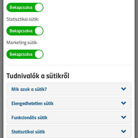
Illetve, ha még nem tette meg, kérjük, regisztráljon!
Statisztikai sütik:
BELÉPÉS/REGISZTRÁCIÓ
Marketing sütik:
Tudnivalók az online lapszámvásárlásról
Van más mód ahhoz, hogy hozzáférjek egy lapszámhoz?
Tudnivalók a sütikről
A megvásárolt lapszámot megkapom nyomtatott
formában is?
Mik azok a sütik?
Meddig érvényes a hozzáférés a megvásárolt
lapszámhoz?
Elengedhetetlen sütik
VL előfizetés
Funkcionális sütik
Statisztikai sütik