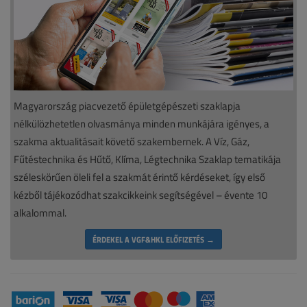
Magyarország piacvezető épületgépészeti szaklapja
nélkülözhetetlen olvasmánya minden munkájára igényes, a
szakma aktualitásait követő szakembernek. A Víz, Gáz,
Fűtéstechnika és Hűtő, Klíma, Légtechnika Szaklap tematikája
széleskörűen öleli fel a szakmát érintő kérdéseket, így első
kézből tájékozódhat szakcikkeink segítségével – évente 10
alkalommal.
ÉRDEKEL A VGF&HKL ELŐFIZETÉS →