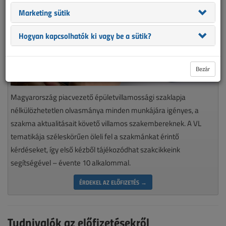
Marketing sütik
Hogyan kapcsolhatók ki vagy be a sütik?
Bezár
Magyarország piacvezető épületvillamossági szaklapja
nélkülözhetetlen olvasmánya minden munkájára igényes, a
szakma aktualitásait követő villamos szakembereknek. A VL
tematikája széleskörűen öleli fel a szakmánkat érintő
kérdéseket, így első kézből tájékozódhat szakcikkeink
segítségével – évente 10 alkalommal.
ÉRDEKEL AZ ELŐFIZETÉS →
Tudnivalók az előfizetésekről