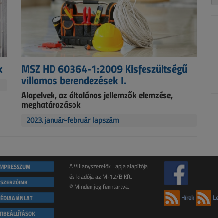
k
MSZ HD 60364-1:2009 Kisfeszültségű
villamos berendezések I.
Alapelvek, az általános jellemzők elemzése,
meghatározások
2023. január-februári lapszám
IMPRESSZUM
A Villanyszerelők Lapja alapítója
és kiadója az M-12/B Kft.
SZERZŐINK
© Minden jog fenntartva.
ÉDIAAJÁNLAT
Hírek
Le
TIBEÁLLÍTÁSOK