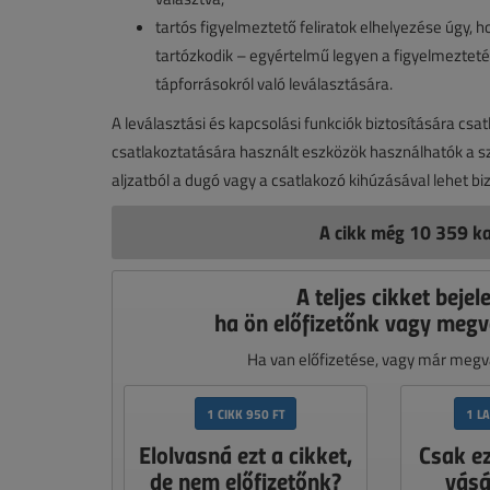
tartós figyelmeztető feliratok elhelyezése úgy,
tartózkodik – egyértelmű legyen a figyelmeztet
tápforrásokról való leválasztására.
A leválasztási és kapcsolási funkciók biztosítására cs
csatlakoztatására használt eszközök használhatók a sza
aljzatból a dugó vagy a csatlakozó kihúzásával lehet biz
A cikk még 10 359 ka
A teljes cikket bejel
ha ön előfizetőnk vagy megv
Ha van előfizetése, vagy már megvá
1 CIKK 950 FT
1 L
Elolvasná ezt a cikket,
Csak e
de nem előfizetőnk?
vásá