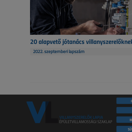
20 alapvető jótanács villanyszerelőkne
2022. szeptemberi lapszám
M
SÜ