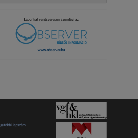
Lapunkat rendszeresen szemlézi az
www.observer.hu
gutóbbi lapszám