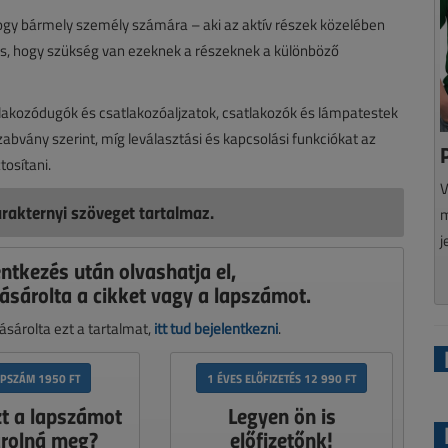
 hogy bármely személy számára – aki az aktív részek közelében
és, hogy szükség van ezeknek a részeknek a különböző
atlakozódugók és csatlakozóaljzatok, csatlakozók és lámpatestek
bvány szerint, míg leválasztási és kapcsolási funkciókat az
tosítani.
V
rakternyi szöveget tartalmaz.
m
j
entkezés után olvashatja el,
ásárolta a cikket vagy a lapszámot.
sárolta ezt a tartalmat,
itt tud bejelentkezni
.
APSZÁM 1950 FT
1 ÉVES ELŐFIZETÉS 12 990 FT
zt a lapszámot
Legyen ön is
rolná meg?
előfizetőnk!