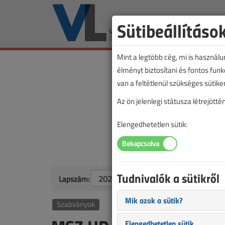
Sütibeállításo
Mint a legtöbb cég, mi is használ
élményt biztosítani és fontos fun
van a feltétlenül szükséges sütike
Az ön jelenlegi státusza létrejöt
Elengedhetetlen sütik:
Tudnivalók a sütikről
Lapszám:
Mik azok a sütik?
Szabványok
Elengedhetetlen sütik