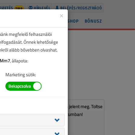
FIZETÉS
HÍRLEVÉL
BELÉPÉS/REGISZTRÁCIÓ
TIPP
×
ÍREK
LAPSZÁMOK
BLOG
SHOP
BÓNUSZ
nánk megfelelő felhasználói
 elfogadását. Önnek lehetősége
zekről alább bővebben olvashat.
CnMm7
, állapota:
Marketing sütik:
z a cikk a VL 2023. áprilisi számában jelent meg. Töltse
le a lapszámot PDF formátumban!
LETÖLTÉS