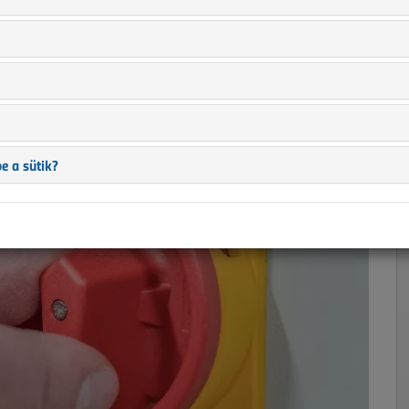
2017
sítás
e a sütik?