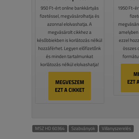
950 Ft-ért online bankkártyás
1950 Ft-ér
fizetéssel, megvásárolhatja és
fize
azonnal elolvashatja. A
megvásáro
megvásárolt cikkhez a
amelyben e
későbbiekben is korlátozás nélkül
ezzel hoz
hozzáférhet. Legyen előfizetőnk
összes 
és minden tartalmunkat
formátum
korlátozás nélkül elolvashatja!
M
EZT 
MEGVESZEM
EZT A CIKKET
MSZ HD 60364
Szabványok
Villanyszerelés