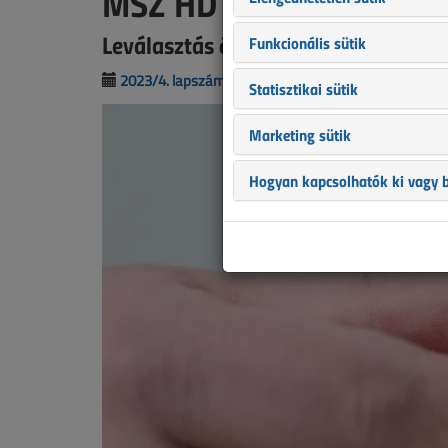
MSZ HD 60364-5-537:
Leválasztás és kapcsolás – megvaló
Funkcionális sütik
2023/4. lapszám
|
Rátai Attila
|
10 551 |
Statisztikai sütik
Marketing sütik
Hogyan kapcsolhatók ki vagy b