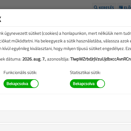
KERESÉS
ELŐ
k
H
unk úgynevezett sütiket (cookies) a honlapunkon, mert nélkülük nem tud
kciókat működtetni. Ha beleegyezik a sütik használatába, válassza azok
n kívül egyénileg kiválasztani, hogy milyen típusú sütiket engedélyez. E
tének dátuma:
2026. aug. 7.
, azonosítója:
TlwpWZrbdJrjVzuUjdbxccAvnR
Funkcionális sütik:
Statisztikai sütik:
E
TARTALOM