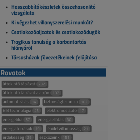
Hosszabbítókészletek összehasonlító
vizsgálata
Ki végezhet villanyszerelési munkát?
Csatlakozóaljzatok és csatlakozódugók
Tragikus tanulság a karbantartás
hiányáról
Társasházak fővezetékeinek felújítása
Rovatok
áttekintő táblázat
232
áttekintő táblázat alapján
107
automatizálás
biztonságtechnika
14
102
EIB technológia
elektromos autó
43
17
energetika
energiaellátás
57
30
energiaforrások
épületvillamosság
19
21
érdekesség
eszközeink
29
151