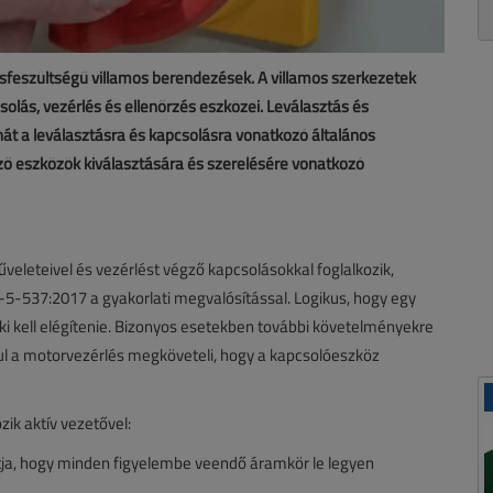
feszültségű villamos berendezések. A villamos szerkezetek
solás, vezérlés és ellenőrzés eszközei. Leválasztás és
át a leválasztásra és kapcsolásra vonatkozó általános
ő eszközök kiválasztására és szerelésére vonatkozó
eleteivel és vezérlést végző kapcsolásokkal foglalkozik,
5-537:2017 a gyakorlati megvalósítással. Logikus, hogy egy
 kell elégítenie. Bizonyos esetekben további követelményekre
dául a motorvezérlés megköveteli, hogy a kapcsolóeszköz
ik aktív vezetővel:
ítja, hogy minden figyelembe veendő áramkör le legyen