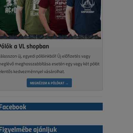
Pólók a VL shopban
álasszon új, egyedi pólóinkból! Új előfizetés vagy
eglévő meghosszabbítása esetén egy vagy két pólót
elentős kedvezménnyel vásárolhat.
MEGNÉZEM A PÓLÓKAT →
Facebook
Figyelmébe ajánljuk