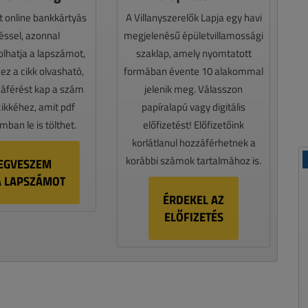
t online bankkártyás
A Villanyszerelők Lapja egy havi
téssel, azonnal
megjelenésű épületvillamossági
lhatja a lapszámot,
szaklap, amely nyomtatott
z a cikk olvasható,
formában évente 10 alakommal
záférést kap a szám
jelenik meg. Válasszon
cikkéhez, amit pdf
papíralapú vagy digitális
ban le is tölthet.
előfizetést! Előfizetőink
korlátlanul hozzáférhetnek a
korábbi számok tartalmához is.
EGVESZEM
A LAPSZÁMOT
ÉRDEKEL AZ
ELŐFIZETÉS