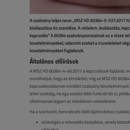
A szabvány teljes neve: „MSZ HD 60364-5-537:2017 Kis
kiválasztása és szerelése. A védelem, leválasztás, kapc
kapcsolás” A 60364 szabványsorozatnak ez a része teh
követelményekkel, valamint ezeket a műveleteket végz
követelményekkel foglalkozik.
Általános előírások
A MSZ HD 60364-4-46:2017 a kapcsolások fajtáival, műv
mondhatjuk, hogy az elmélettel, míg az MSZ HD 60364-
kapcsolóeszköznek mindkét szabvány követelményeit ki
lehet szükség, ha egy eszköz több funkciót lát el, pél
alkalmasnak legyen az indulóáram elviselésére.
Ha a szerkezet, berendezés több tápforráshoz csatlakoz
szükséges a reteszelés beépítése, amely biztos
választva,