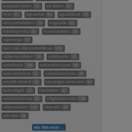
európából jöttem
ezt láttam
12
61
hírek
jogi esetek
jogszabályok
67
54
10
környezetvédelem
megújulók
14
62
méréstechnika
munkavédelem
61
37
napenergia
17
nem csak villanyszerelőknek
119
robbanásvédelem
szabályozás
16
13
szabványok
szakmakörnyezet
136
99
szakmatörténet
számítástechnika
15
28
szerelők közelről
tanulságos történetek
26
97
technológiák
tűzvédelem
27
52
vezérléstechnika
világítástechnika
97
138
villámvédelem
vitaindító
110
34
zöld oldal
28
MÉG TÖBB ROVAT →