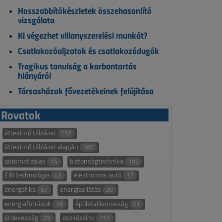
Hosszabbítókészletek összehasonlító
vizsgálata
Ki végezhet villanyszerelési munkát?
Csatlakozóaljzatok és csatlakozódugók
Tragikus tanulság a karbantartás
hiányáról
Társasházak fővezetékeinek felújítása
Rovatok
áttekintő táblázat
232
áttekintő táblázat alapján
107
automatizálás
biztonságtechnika
14
102
EIB technológia
elektromos autó
43
17
energetika
energiaellátás
57
30
energiaforrások
épületvillamosság
19
21
érdekesség
eszközeink
29
151