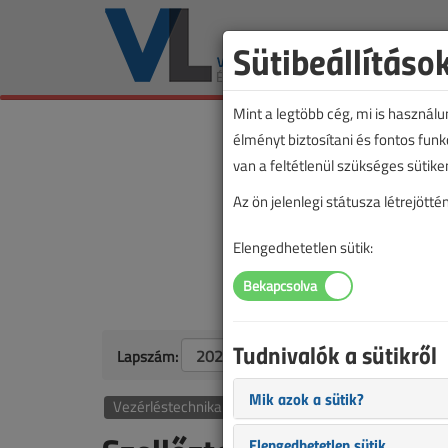
Sütibeállításo
Mint a legtöbb cég, mi is használ
élményt biztosítani és fontos fun
van a feltétlenül szükséges sütike
Az ön jelenlegi státusza létrejöt
Elengedhetetlen sütik:
Tudnivalók a sütikről
Lapszám:
Mik azok a sütik?
Vezérléstechnika
Elengedhetetlen sütik