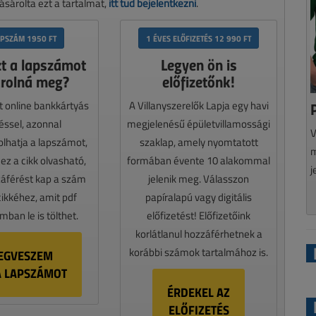
sárolta ezt a tartalmat,
itt tud bejelentkezni
.
APSZÁM 1950 FT
1 ÉVES ELŐFIZETÉS 12 990 FT
zt a lapszámot
Legyen ön is
rolná meg?
előfizetőnk!
t online bankkártyás
A Villanyszerelők Lapja egy havi
téssel, azonnal
megjelenésű épületvillamossági
V
lhatja a lapszámot,
szaklap, amely nyomtatott
m
z a cikk olvasható,
formában évente 10 alakommal
j
záférést kap a szám
jelenik meg. Válasszon
cikkéhez, amit pdf
papíralapú vagy digitális
ban le is tölthet.
előfizetést! Előfizetőink
korlátlanul hozzáférhetnek a
korábbi számok tartalmához is.
EGVESZEM
A LAPSZÁMOT
ÉRDEKEL AZ
ELŐFIZETÉS