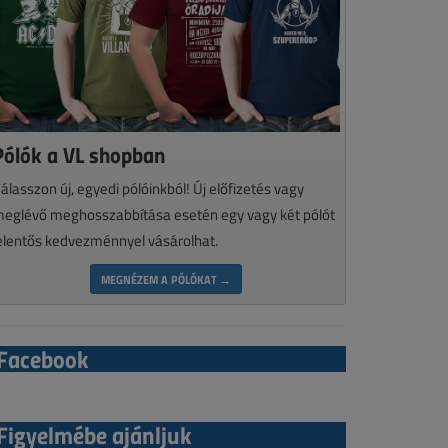
Pólók a VL shopban
álasszon új, egyedi pólóinkból! Új előfizetés vagy
eglévő meghosszabbítása esetén egy vagy két pólót
elentős kedvezménnyel vásárolhat.
MEGNÉZEM A PÓLÓKAT →
Facebook
Figyelmébe ajánljuk