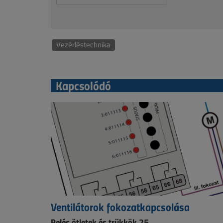
Vezérléstechnika
Kapcsolódó
Ventilátorok fokozatkapcsolása
Relés ötletek és trükkök 25.