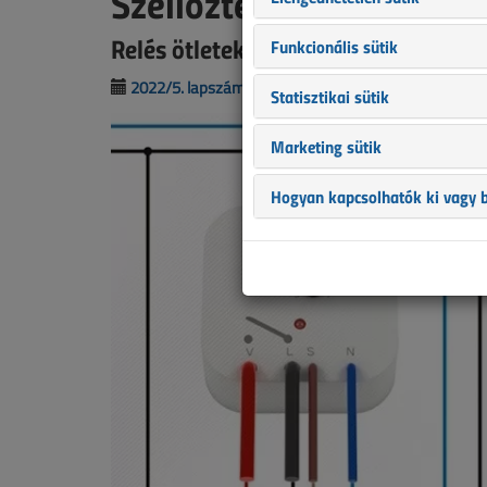
Szellőztetőventilátor-v
Relés ötletek és trükkök 28.
Funkcionális sütik
2022/5. lapszám
|
Porempovics József
|
208
Statisztikai sütik
Marketing sütik
Hogyan kapcsolhatók ki vagy b