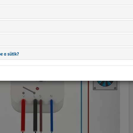
ezérlések
6 |
e a sütik?