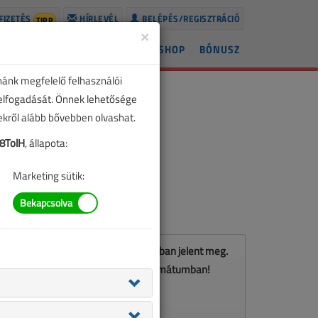
FIZETÉS
HÍRLEVÉL
BELÉPÉS/REGISZTRÁCIÓ
TIPP
×
ÍREK
LAPSZÁMOK
BLOG
SHOP
BÓNUSZ
nánk megfelelő felhasználói
 elfogadását. Önnek lehetősége
zekről alább bővebben olvashat.
8TolH
, állapota:
Marketing sütik:
Ez a cikk a VL 2022. májusi számában jelent meg.
Töltse le a lapszámot PDF formátumban!
LETÖLTÉS