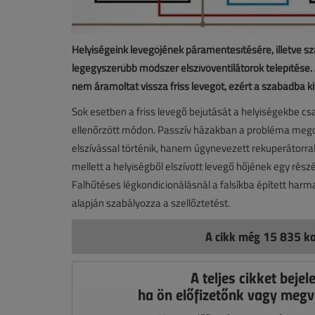
Helyiségeink levegőjének páramentesítésére, illetve sza
legegyszerűbb módszer elszívóventilátorok telepítése. 
nem áramoltat vissza friss levegőt, ezért a szabadba ki
Sok esetben a friss levegő bejutását a helyiségekbe csa
ellenőrzött módon. Passzív házakban a probléma megol
elszívással történik, hanem úgynevezett rekuperátorral
mellett a helyiségből elszívott levegő hőjének egy rész
Falhűtéses légkondicionálásnál a falsíkba épített harma
alapján szabályozza a szellőztetést.
A cikk még 15 835 ka
A teljes cikket bejel
ha ön előfizetőnk vagy megv