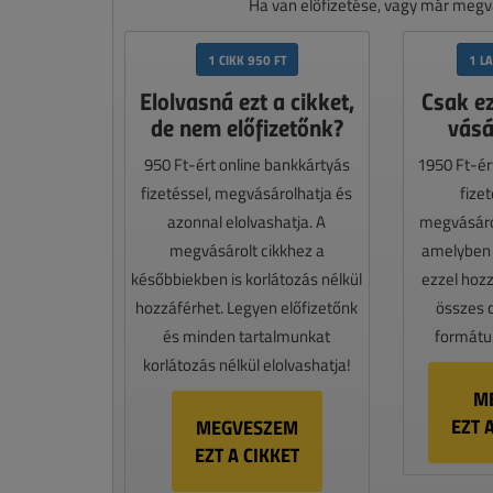
Ha van előfizetése, vagy már megvá
1 CIKK 950 FT
1 L
Elolvasná ezt a cikket,
Csak e
de nem előfizetőnk?
vásá
950 Ft-ért online bankkártyás
1950 Ft-ér
fizetéssel, megvásárolhatja és
fize
azonnal elolvashatja. A
megvásáro
megvásárolt cikkhez a
amelyben e
későbbiekben is korlátozás nélkül
ezzel hoz
hozzáférhet. Legyen előfizetőnk
összes 
és minden tartalmunkat
formátum
korlátozás nélkül elolvashatja!
M
EZT 
MEGVESZEM
EZT A CIKKET