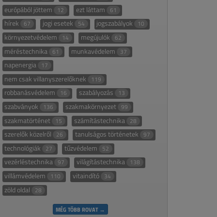
európából jöttem
ezt láttam
12
61
hírek
jogi esetek
jogszabályok
67
54
10
környezetvédelem
megújulók
14
62
méréstechnika
munkavédelem
61
37
napenergia
17
nem csak villanyszerelőknek
119
robbanásvédelem
szabályozás
16
13
szabványok
szakmakörnyezet
136
99
szakmatörténet
számítástechnika
15
28
szerelők közelről
tanulságos történetek
26
97
technológiák
tűzvédelem
27
52
vezérléstechnika
világítástechnika
97
138
villámvédelem
vitaindító
110
34
zöld oldal
28
MÉG TÖBB ROVAT →