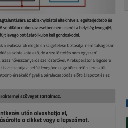
gtalanítására az ablaknyitástól eltekintve a legelterjedtebb és
A ventilátor ebben az esetben nem cseréli a helyiség levegőjét,
fújt levegő pótlásáról külön kell gondoskodni.
k a nyílászárók elégtelen szigetelése biztosítja, nem túlságosan
dása szinte kötelező, de a szellőztetés nem egyszerű
, azaz hővisszanyerős szellőztetővel. A rekuperátor a légcsere
ét is visszaadja a befújt levegőnek egy hőcserélőn keresztül.
tpont-érzékelő figyeli a páralecsapódás előtti állapotot és ez
rakternyi szöveget tartalmaz.
entkezés után olvashatja el,
ásárolta a cikket vagy a lapszámot.