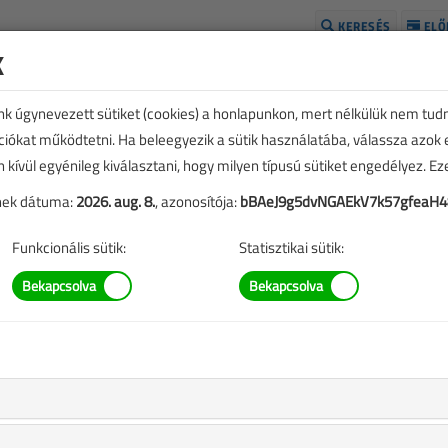
KERESÉS
ELŐ
k
H
unk úgynevezett sütiket (cookies) a honlapunkon, mert nélkülük nem tud
kciókat működtetni. Ha beleegyezik a sütik használatába, válassza azok
n kívül egyénileg kiválasztani, hogy milyen típusú sütiket engedélyez. E
tének dátuma:
2026. aug. 8.
, azonosítója:
bBAeJ9g5dvNGAEkV7k57gfeaH4
Funkcionális sütik:
Statisztikai sütik:
TARTALOM