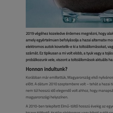
2019 végéhez közeledve érdemes megnézni, hogy alak
amely egyértelműen befolyásolja a hazai alternatív mob
elektromos autók követelik-e ki a töltőállomásokat, va
számát. Ez tipikusan a mi volt előbb, a tyúk vagy a tojá
próbálkozunk vele, viszont a töltőállomások aktuális ha
Honnan indultunk?
Korábban már említettük, Magyarország első nyilvános
előtt. A dátum 2010 szeptembere volt – tehát a hazai t
nem túl hosszú idő elegendő volt ahhoz, hogy manapsá
magyarországi helyszínen.
A 2010-ben telepített Elmű-töltő hosszú évekig az egy
hiszen tölthető, tisztán elektromos vagy hibrid autók 