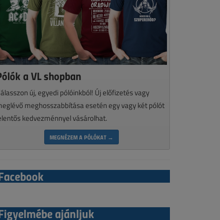
Pólók a VL shopban
álasszon új, egyedi pólóinkból! Új előfizetés vagy
eglévő meghosszabbítása esetén egy vagy két pólót
elentős kedvezménnyel vásárolhat.
MEGNÉZEM A PÓLÓKAT →
Facebook
Figyelmébe ajánljuk