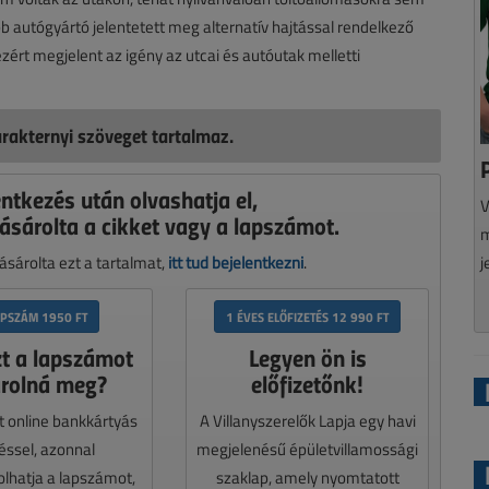
öbb autógyártó jelentetett meg alternatív hajtással rendelkező
zért megjelent az igény az utcai és autóutak melletti
rakternyi szöveget tartalmaz.
entkezés után olvashatja el,
V
ásárolta a cikket vagy a lapszámot.
m
j
sárolta ezt a tartalmat,
itt tud bejelentkezni
.
APSZÁM 1950 FT
1 ÉVES ELŐFIZETÉS 12 990 FT
zt a lapszámot
Legyen ön is
rolná meg?
előfizetőnk!
t online bankkártyás
A Villanyszerelők Lapja egy havi
téssel, azonnal
megjelenésű épületvillamossági
lhatja a lapszámot,
szaklap, amely nyomtatott