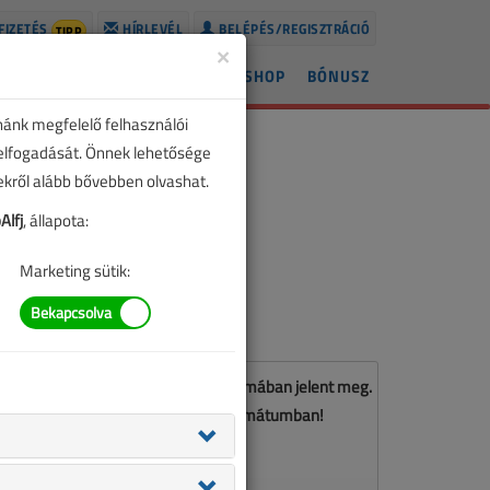
FIZETÉS
HÍRLEVÉL
BELÉPÉS/REGISZTRÁCIÓ
TIPP
×
ÍREK
LAPSZÁMOK
BLOG
SHOP
BÓNUSZ
nánk megfelelő felhasználói
 elfogadását. Önnek lehetősége
zekről alább bővebben olvashat.
lfj
, állapota:
Marketing sütik:
z a cikk a VL 2019. szeptemberi számában jelent meg.
Töltse le a lapszámot PDF formátumban!
LETÖLTÉS