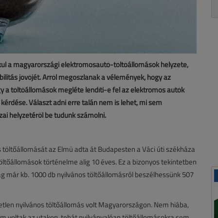
ul a magyarországi elektromosautó-töltőállomások helyzete,
ilitás jövőjét. Arról megoszlanak a vélemények, hogy az
gy a töltőállomások megléte lendíti-e fel az elektromos autók
s kérdése. Választ adni erre talán nem is lehet, mi sem
zai helyzetéről be tudunk számolni.
 töltőállomását az Elmü adta át Budapesten a Váci úti székháza
öltőállomások történelme alig 10 éves. Ez a bizonyos tekintetben
g már kb. 1000 db nyilvános töltőállomásról beszélhessünk 507
etlen nyilvános töltőállomás volt Magyarországon. Nem hiába,
sem voltak az utakon, tehát nyilvánvalóan töltőállomásokra sem