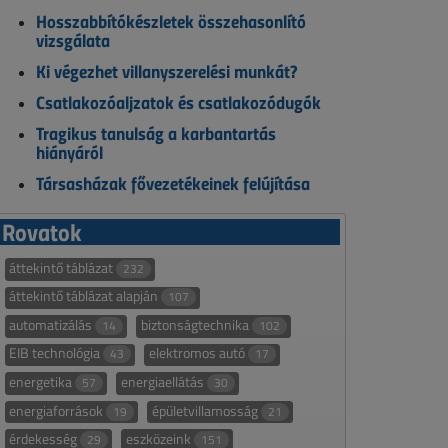
Hosszabbítókészletek összehasonlító
vizsgálata
Ki végezhet villanyszerelési munkát?
Csatlakozóaljzatok és csatlakozódugók
Tragikus tanulság a karbantartás
hiányáról
Társasházak fővezetékeinek felújítása
Rovatok
áttekintő táblázat
232
áttekintő táblázat alapján
107
automatizálás
biztonságtechnika
14
102
EIB technológia
elektromos autó
43
17
energetika
energiaellátás
57
30
energiaforrások
épületvillamosság
19
21
érdekesség
eszközeink
29
151