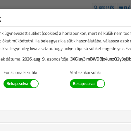
KERESÉS
ELŐ
k
H
unk úgynevezett sütiket (cookies) a honlapunkon, mert nélkülük nem tud
kciókat működtetni. Ha beleegyezik a sütik használatába, válassza azok
n kívül egyénileg kiválasztani, hogy milyen típusú sütiket engedélyez. E
tének dátuma:
2026. aug. 9.
, azonosítója:
3XGIuy3imBWDBjx4unzQ2y3sj9bA
Funkcionális sütik:
Statisztikai sütik:
E
TARTALOM