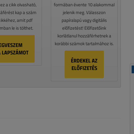
z a cikk olvasható,
formában évente 10 alakommal
záférést kap a szám
jelenik meg. Válasszon
cikkéhez, amit pdf
papíralapú vagy digitális
ban le is tölthet.
előfizetést! Előfizetőink
korlátlanul hozzáférhetnek a
korábbi számok tartalmához is.
EGVESZEM
A LAPSZÁMOT
ÉRDEKEL AZ
ELŐFIZETÉS