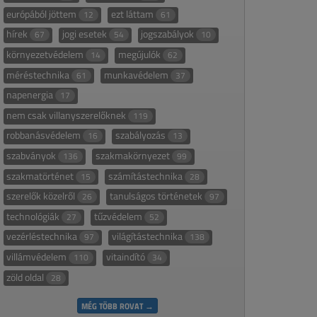
európából jöttem
ezt láttam
12
61
hírek
jogi esetek
jogszabályok
67
54
10
környezetvédelem
megújulók
14
62
méréstechnika
munkavédelem
61
37
napenergia
17
nem csak villanyszerelőknek
119
robbanásvédelem
szabályozás
16
13
szabványok
szakmakörnyezet
136
99
szakmatörténet
számítástechnika
15
28
szerelők közelről
tanulságos történetek
26
97
technológiák
tűzvédelem
27
52
vezérléstechnika
világítástechnika
97
138
villámvédelem
vitaindító
110
34
zöld oldal
28
MÉG TÖBB ROVAT →