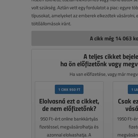
volt szükség. Aztán vett egy fordulatot a piac: egyre t
típusokat, amelyeket az emberek elkezdtek vásárolni, e
töltőállomások iránt.
A cikk még 14 063 ka
A teljes cikket bejel
ha ön előfizetőnk vagy megv
Ha van előfizetése, vagy már megvá
1 CIKK 950 FT
1 L
Elolvasná ezt a cikket,
Csak e
de nem előfizetőnk?
vásá
950 Ft-ért online bankkártyás
1950 Ft-ér
fizetéssel, megvásárolhatja és
fize
azonnal elolvashatja. A
megvásáro