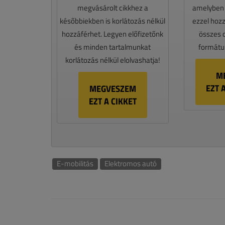
megvásárolt cikkhez a
amelyben e
későbbiekben is korlátozás nélkül
ezzel hoz
hozzáférhet. Legyen előfizetőnk
összes 
és minden tartalmunkat
formátum
korlátozás nélkül elolvashatja!
M
EZT 
MEGVESZEM
EZT A CIKKET
E-mobilitás
Elektromos autó