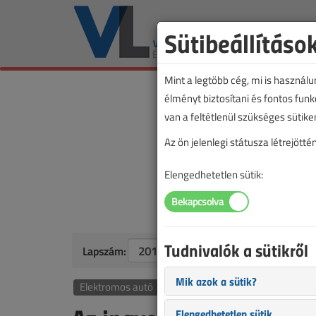
Sütibeállításo
Mint a legtöbb cég, mi is használ
élményt biztosítani és fontos fun
van a feltétlenül szükséges sütike
Az ön jelenlegi státusza létrejöt
Elengedhetetlen sütik:
Tudnivalók a sütikről
Lapszám:
Mik azok a sütik?
Elektromos autó
Zöld oldal
Elengedhetetlen sütik