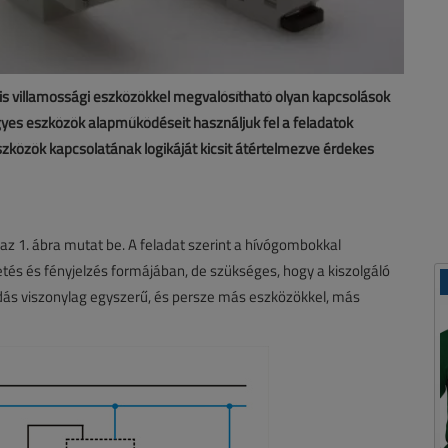
ris villamossági eszközökkel megvalósítható olyan kapcsolások
yes eszközök alapműködéseit használjuk fel a feladatok
zközök kapcsolatának logikáját kicsit átértelmezve érdekes
az 1. ábra mutat be. A feladat szerint a hívógombokkal
etés és fényjelzés formájában, de szükséges, hogy a kiszolgáló
dás viszonylag egyszerű, és persze más eszközökkel, más