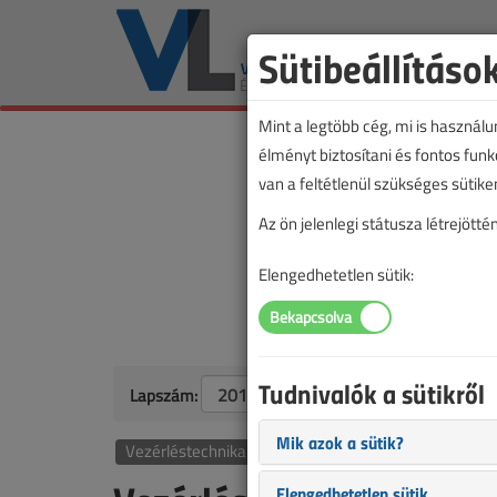
Sütibeállításo
Mint a legtöbb cég, mi is használ
élményt biztosítani és fontos fun
van a feltétlenül szükséges sütike
Az ön jelenlegi státusza létrejöt
Elengedhetetlen sütik:
Tudnivalók a sütikről
Lapszám:
Mik azok a sütik?
Vezérléstechnika
Elengedhetetlen sütik