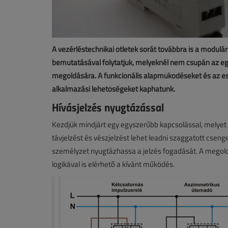
A vezérléstechnikai ötletek sorát továbbra is a modulá
bemutatásával folytatjuk, melyeknél nem csupán az eg
megoldására. A funkcionális alapműködéseket és az es
alkalmazási lehetőségeket kaphatunk.
Hívásjelzés nyugtázással
Kezdjük mindjárt egy egyszerűbb kapcsolással, melyet 
távjelzést és vészjelzést lehet leadni szaggatott cseng
személyzet nyugtázhassa a jelzés fogadását. A megol
logikával is elérhető a kívánt működés.