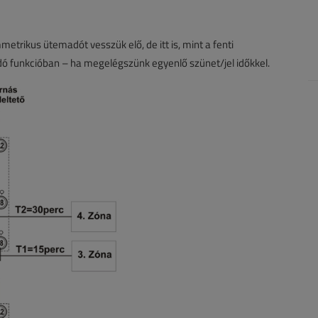
etrikus ütemadót vesszük elő, de itt is, mint a fenti
dó funkcióban – ha megelégszünk egyenlő szünet/jel időkkel.