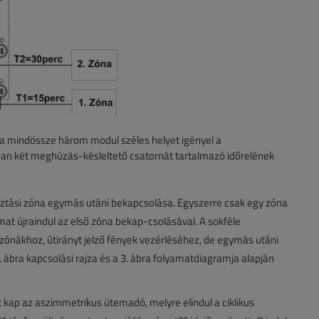
ása mindössze három modul széles helyet igényel a
n két meghúzás-késleltető csatornát tartalmazó időrelének
sztási zóna egymás utáni bekapcsolása. Egyszerre csak egy zóna
at újraindul az első zóna bekap-csolásával. A sokféle
őzónákhoz, útirányt jelző fények vezérléséhez, de egymás utáni
. ábra kapcsolási rajza és a 3. ábra folyamatdiagramja alapján
kap az aszimmetrikus ütemadó, melyre elindul a ciklikus