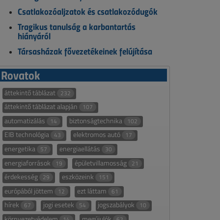
Csatlakozóaljzatok és csatlakozódugók
Tragikus tanulság a karbantartás
hiányáról
Társasházak fővezetékeinek felújítása
Rovatok
áttekintő táblázat
232
áttekintő táblázat alapján
107
automatizálás
biztonságtechnika
14
102
EIB technológia
elektromos autó
43
17
energetika
energiaellátás
57
30
energiaforrások
épületvillamosság
19
21
érdekesség
eszközeink
29
151
európából jöttem
ezt láttam
12
61
hírek
jogi esetek
jogszabályok
67
54
10
környezetvédelem
megújulók
14
62