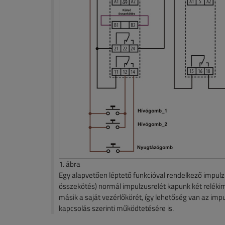
1. ábra
Egy alapvetően léptető funkcióval rendelkező impu
összekötés) normál impulzusrelét kapunk két relékime
másik a saját vezérlőkörét, így lehetőség van az imp
kapcsolás szerinti működtetésére is.