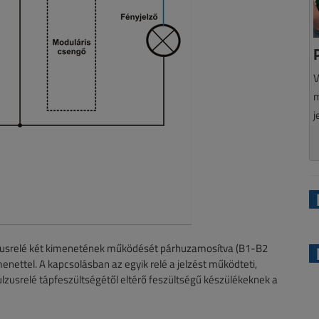
V
m
j
lzusrelé két kimenetének működését párhuzamosítva (B1-B2
nettel. A kapcsolásban az egyik relé a jelzést működteti,
ulzusrelé tápfeszültségétől eltérő feszültségű készülékeknek a