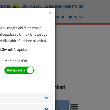
FIZETÉS
HÍRLEVÉL
BELÉPÉS/REGISZTRÁCIÓ
TIPP
×
ÍREK
LAPSZÁMOK
BLOG
SHOP
BÓNUSZ
nánk megfelelő felhasználói
 elfogadását. Önnek lehetősége
zekről alább bővebben olvashat.
BL2wrmt
, állapota:
Marketing sütik:
Ez a cikk a VL 2015. decemberi
számában jelent meg.