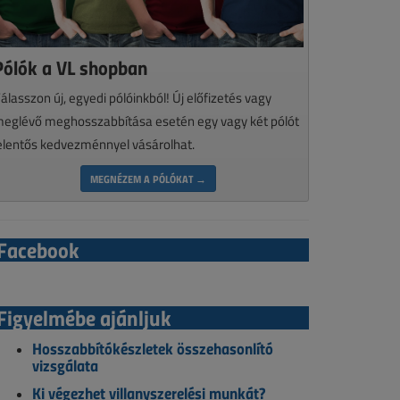
Pólók a VL shopban
álasszon új, egyedi pólóinkból! Új előfizetés vagy
eglévő meghosszabbítása esetén egy vagy két pólót
elentős kedvezménnyel vásárolhat.
MEGNÉZEM A PÓLÓKAT →
Facebook
Figyelmébe ajánljuk
Hosszabbítókészletek összehasonlító
vizsgálata
Ki végezhet villanyszerelési munkát?