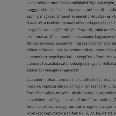
A kapcsolás bemutatását a működési folyamat végén, a 
szaggatott működéséhez egy aszimmetrikus ütemadó le
azonnal megkezdi kimeneti reléjének ciklikus be- és kik
fényjelzőt. A konkrét ütemadó ebben a kapcsolásban a 
megszólal a csengő és világít a fényjelző, amint az elő
üzemmód az „S” bemenetének szabadon hagyásával állí
ciklikus működés „szünet-tel” fog kezdődni, tehát a re
szünetidő letelte után. Az aszimmetrikus ütemadó hely
amennyiben megelégszünk a csengő és a fényjelzés azo
ütemadó használatával lehetőség van figyelemfelkeltőbb
szünetidők váltogatják egymást.
Az aszimmetrikus ütemadó működtetését, tápfeszülts
funkciójú impulzusrelé oldja meg. A felhasznált impulzu
funkcióban képes működni. Alapfunkciója (a kapcsolás
összekötve – az úgy-nevezett „léptetés”, melynél az 
kimeneti relé sorban egymás után a négy lehetséges kap
következő impulzusokra sorban R1=ki, R2=be, R1=be, R2