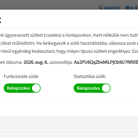
KERESÉS
ELŐ
k
H
unk úgynevezett sütiket (cookies) a honlapunkon, mert nélkülük nem tud
kciókat működtetni. Ha beleegyezik a sütik használatába, válassza azok
n kívül egyénileg kiválasztani, hogy milyen típusú sütiket engedélyez. E
tének dátuma:
2026. aug. 6.
, azonosítója:
Aa2PU6QqZb4MiLPjOb9U7NRX
Funkcionális sütik:
Statisztikai sütik:
TARTALOM