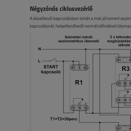
Négyzónás ciklusvezérlő
A következő kapcsolásban ismét a már jól ismert aszimm
kapcsolásnál, helyettesíthető normál időrelével ütema