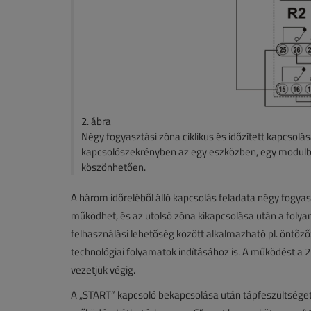
2. ábra
Négy fogyasztási zóna ciklikus és időzített kapcsol
kapcsolószekrényben az egy eszközben, egy modulba
köszönhetően.
A három időreléből álló kapcsolás feladata négy fogya
működhet, és az utolsó zóna kikapcsolása után a folyam
felhasználási lehetőség között alkalmazható pl. öntőz
technológiai folyamatok indításához is. A működést a 2
vezetjük végig.
A „START” kapcsoló bekapcsolása után tápfeszültséget 