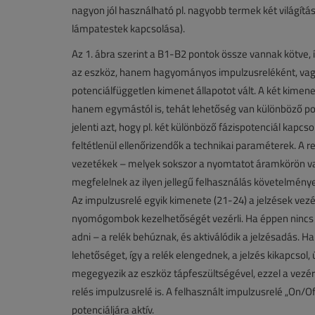
nagyon jól használható pl. nagyobb termek két világít
lámpatestek kapcsolása).
Az 1. ábra szerint a B1-B2 pontok össze vannak kötve, 
az eszköz, hanem hagyományos impulzusreléként, vag
potenciálfüggetlen kimenet állapotot vált. A két kimen
hanem egymástól is, tehát lehetőség van különböző po
jelenti azt, hogy pl. két különböző fázispotenciál kapc
feltétlenül ellenőrizendők a technikai paraméterek. A r
vezetékek – melyek sokszor a nyomtatot áramkörön va
megfelelnek az ilyen jellegű felhasználás követelménye
Az impulzusrelé egyik kimenete (21-24) a jelzések vezér
nyomógombok kezelhetőségét vezérli. Ha éppen nincs 
adni – a relék behúznak, és aktiválódik a jelzésadás. H
lehetőséget, így a relék elengednek, a jelzés kikapcsol
megegyezik az eszköz tápfeszültségével, ezzel a vezérl
relés impulzusrelé is. A felhasznált impulzusrelé „On/
potenciáljára aktív.