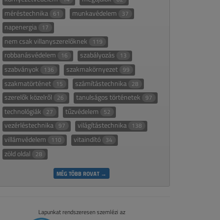
méréstechnika
munkavédelem
61
37
napenergia
17
nem csak villanyszerelőknek
119
robbanásvédelem
szabályozás
16
13
szabványok
szakmakörnyezet
136
99
szakmatörténet
számítástechnika
15
28
szerelők közelről
tanulságos történetek
26
97
technológiák
tűzvédelem
27
52
vezérléstechnika
világítástechnika
97
138
villámvédelem
vitaindító
110
34
zöld oldal
28
MÉG TÖBB ROVAT →
Lapunkat rendszeresen szemlézi az