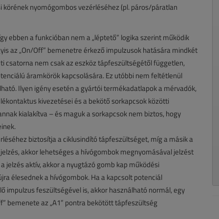
ási körének nyomógombos vezérléséhez (pl. páros/páratlan
így ebben a funkcióban nem a „léptető” logika szerint működik
yis az „On/Off” bemenetre érkező impulzusok hatására mindkét
eti csatorna nem csak az eszköz tápfeszültségétől független,
tenciálú áramkörök kapcsolására. Ez utóbbi nem feltétlenül
solható. Ilyen igény esetén a gyártói termékadatlapok a mérvadók,
elékontaktus kivezetései és a bekötő sorkapcsok közötti
nnak kialakítva – és maguk a sorkapcsok nem biztos, hogy
inek.
léséhez biztosítja a ciklusindító tápfeszültséget, míg a másik a
jelzés, akkor lehetséges a hívógombok megnyomásával jelzést
a a jelzés aktív, akkor a nyugtázó gomb kap működési
, újra élesednek a hívógombok. Ha a kapcsolt potenciál
ő impulzus feszültségével is, akkor használható normál, egy
Off” bemenete az „A1” pontra bekötött tápfeszültség