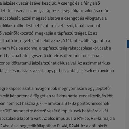
jelzések vezérlésével kezdjük. A csengő és a fényjelző
tt felhasználva, mely a tápfeszültség rákapcsolódása után
apcsolását, ezzel megszólaltatva a csengőt és villogtatva a
ciklikus működést behúzott relével kezdi, tehát azonnal
ző vezérlőfokozattól megkapja a tápfeszültséget. Ez az
tható be, egyébként bekötve az „A1” tápfeszültségpontra a
lé nem húz be azonnal a tápfeszültség rákapcsolásakor, csak a
ett használható egyszerű időrelé is ütemadó funkcióban,
nos időtartamú jelzés/szünet ciklusaival. Az aszimmetrikus
 jelzésadásra is azzal, hogy pl. hosszabb jelzések és rövidebb
égre kapcsolását a hívógombok megnyomására egy „léptető”
srelé két potenciálfüggetlen relékimenettel rendelkezik, és két
ban nem ezt használjuk), – amikor a B1-B2 pontok nincsenek
„On/Off” bemenetre érkező vezérlőimpulzusok hatására a két
csolási állapotra vált. Az első impulzusra R1=be, R2=ki, majd a
=be, és a negyedik állapotban R1=ki, R2=ki. Az alapfunkció