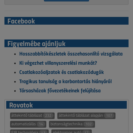
Facebook
Figyelmébe ajánljuk
Hosszabbítókészletek összehasonlító vizsgálata
Ki végezhet villanyszerelési munkát?
Csatlakozóaljzatok és csatlakozódugók
Tragikus tanulság a karbantartás hiányáról
Társasházak fővezetékeinek felújítása
Rovatok
áttekintő táblázat
áttekintő táblázat alapján
232
107
automatizálás
biztonságtechnika
14
102
EIB technológia
elektromos autó
43
17