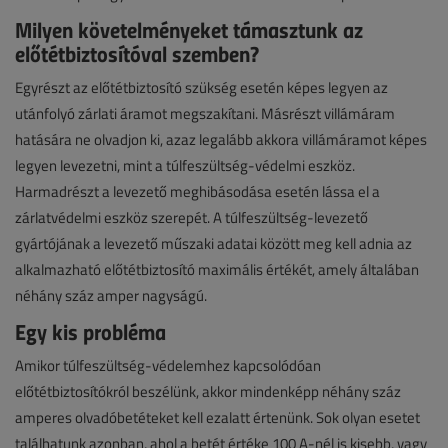
Milyen követelményeket támasztunk az
előtétbiztosítóval szemben?
Egyrészt az előtétbiztosító szükség esetén képes legyen az
utánfolyó zárlati áramot megszakítani. Másrészt villámáram
hatására ne olvadjon ki, azaz legalább akkora villámáramot képes
legyen levezetni, mint a túlfeszültség-védelmi eszköz.
Harmadrészt a levezető meghibásodása esetén lássa el a
zárlatvédelmi eszköz szerepét. A túlfeszültség-levezető
gyártójának a levezető műszaki adatai között meg kell adnia az
alkalmazható előtétbiztosító maximális értékét, amely általában
néhány száz amper nagyságú.
Egy kis probléma
Amikor túlfeszültség-védelemhez kapcsolódóan
előtétbiztosítókról beszélünk, akkor mindenképp néhány száz
amperes olvadóbetéteket kell ezalatt értenünk. Sok olyan esetet
találhatunk azonban, ahol a betét értéke 100 A-nél is kisebb, vagy