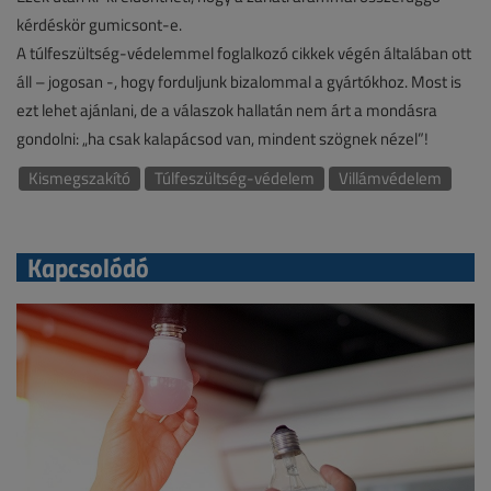
kérdéskör gumicsont-e.
A túlfeszültség-védelemmel foglalkozó cikkek végén általában ott
áll – jogosan -, hogy forduljunk bizalommal a gyártókhoz. Most is
ezt lehet ajánlani, de a válaszok hallatán nem árt a mondásra
gondolni: „ha csak kalapácsod van, mindent szögnek nézel”!
Kismegszakító
Túlfeszültség-védelem
Villámvédelem
Kapcsolódó