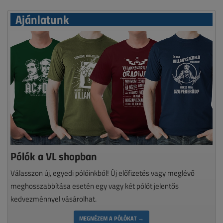
Ajánlatunk
Pólók a VL shopban
Válasszon új, egyedi pólóinkból! Új előfizetés vagy meglévő
meghosszabbítása esetén egy vagy két pólót jelentős
kedvezménnyel vásárolhat.
MEGNÉZEM A PÓLÓKAT →