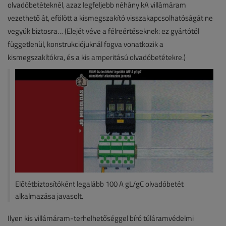
olvadóbetéteknél, azaz legfeljebb néhány kA villámáram
vezethető át, efölött a kismegszakító visszakapcsolhatóságát ne
vegyük biztosra… (Elejét véve a félreértéseknek: ez gyártótól
függetlenül, konstrukciójuknál fogva vonatkozik a
kismegszakítókra, és a kis amperitású olvadóbetétekre.)
Előtétbiztosítóként legalább 100 A gL/gC olvadóbetét
alkalmazása javasolt.
Ilyen kis villámáram-terhelhetőséggel bíró túláramvédelmi