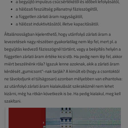
a begyújtó impulzus csúcsértékétől és időbeli lefolyásától,
a hálózati feszültség pillanatnyi fázisszögétől,
a független zárlati áram nagyságától,
a hálózat induktivitásától, illetve kapacitásától.
Általánosságban kijelenthető, hogy utánfolyó zárlati áram a
levezetések nagy részében gyakorlatilag nem lép fel, mert pl. a
begyújtás kedvező fázisszögnél történt, vagy a beépítés helyén a
független zárlati áram értéke kicsi stb. Ha pedig nem lép fel, akkor
miért beszélnénk róla? Igazuk lenne azoknak, akik a zárlati áram
kérdését „gumicsont”-nak tarják? A kimúlt eb (hogy a csontoktól
ne távolodjunk el túlságosan) azonban mélyebben van elhantolva:
az utánfolyó zárlati áram kialakulását szikraköznél nem lehet
kizárni, még ha ritkán következik is be. Ha pedig kialakul, meg kell
szakítani.