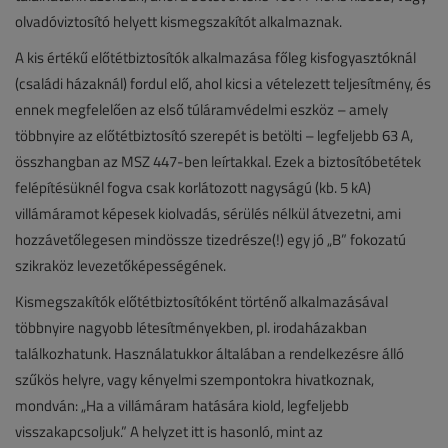
olvadóviztosító helyett kismegszakítót alkalmaznak.
A kis értékű előtétbiztosítók alkalmazása főleg kisfogyasztóknál
(családi házaknál) fordul elő, ahol kicsi a vételezett teljesítmény, és
ennek megfelelően az első túláramvédelmi eszköz – amely
többnyire az előtétbiztosító szerepét is betölti – legfeljebb 63 A,
összhangban az MSZ 447-ben leírtakkal. Ezek a biztosítóbetétek
felépítésüknél fogva csak korlátozott nagyságú (kb. 5 kA)
villámáramot képesek kiolvadás, sérülés nélkül átvezetni, ami
hozzávetőlegesen mindössze tizedrésze(!) egy jó „B” fokozatú
szikraköz levezetőképességének.
Kismegszakítók előtétbiztosítóként történő alkalmazásával
többnyire nagyobb létesítményekben, pl. irodaházakban
találkozhatunk. Használatukkor általában a rendelkezésre álló
szűkös helyre, vagy kényelmi szempontokra hivatkoznak,
mondván: „Ha a villámáram hatására kiold, legfeljebb
visszakapcsoljuk.” A helyzet itt is hasonló, mint az