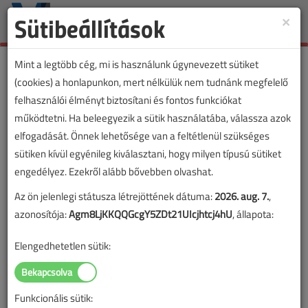
Sütibeállítások
×
Toggle
naviga
Mint a legtöbb cég, mi is használunk úgynevezett sütiket
(cookies) a honlapunkon, mert nélkülük nem tudnánk megfelelő
felhasználói élményt biztosítani és fontos funkciókat
működtetni. Ha beleegyezik a sütik használatába, válassza azok
elfogadását. Önnek lehetősége van a feltétlenül szükséges
sütiken kívül egyénileg kiválasztani, hogy milyen típusú sütiket
engedélyez. Ezekről alább bővebben olvashat.
Az ön jelenlegi státusza létrejöttének dátuma:
2026. aug. 7.
,
azonosítója:
Agm8LjKKQQGcgY5ZDt21UIcjhtcj4hU
, állapota:
Elengedhetetlen sütik:
Funkcionális sütik:
Lapszám: