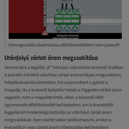
Kismegszakító alkalmazása előtétbiztosítóként nem javasolt!
Utánfolyó zárlati áram megszakítása
Szerencsére a legtöbb „B” fokozatú szikraközös levezető önállóan
is jelentős mértékű utánfolyó zárlati áramot képes megszakítani,
felépítésének köszönhetően. Ezt a paramétert a gyártó is
megadja. Ha a levezető beépítési helyén a független zárlati áram
nagyobb, mint a megadott érték, akkor a levezető előtt
úgynevezett előtétbiztosítót kell beépíteni, ami a levezetőtől
függetlenül mindenképp biztosítja az utánfolyó zárlati áram
megszakítását. Ilyen esettel akkor találkozhatunk, amikor a
levezetőt pl. nagy zárlati áramú főelosztóba kell beépíteni.