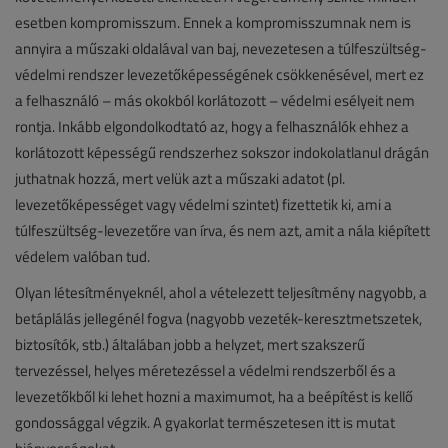
esetben kompromisszum. Ennek a kompromisszumnak nem is
annyira a műszaki oldalával van baj, nevezetesen a túlfeszültség-
védelmi rendszer levezetőképességének csökkenésével, mert ez
a felhasználó – más okokból korlátozott – védelmi esélyeit nem
rontja. Inkább elgondolkodtató az, hogy a felhasználók ehhez a
korlátozott képességű rendszerhez sokszor indokolatlanul drágán
juthatnak hozzá, mert velük azt a műszaki adatot (pl.
levezetőképességet vagy védelmi szintet) fizettetik ki, ami a
túlfeszültség-levezetőre van írva, és nem azt, amit a nála kiépített
védelem valóban tud.
Olyan létesítményeknél, ahol a vételezett teljesítmény nagyobb, a
betáplálás jellegénél fogva (nagyobb vezeték-keresztmetszetek,
biztosítók, stb.) általában jobb a helyzet, mert szakszerű
tervezéssel, helyes méretezéssel a védelmi rendszerből és a
levezetőkből ki lehet hozni a maximumot, ha a beépítést is kellő
gondossággal végzik. A gyakorlat természetesen itt is mutat