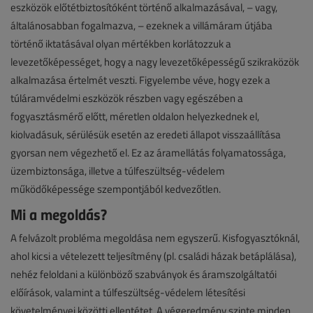
eszközök előtétbiztosítóként történő alkalmazásával, – vagy,
általánosabban fogalmazva, – ezeknek a villámáram útjába
történő iktatásával olyan mértékben korlátozzuk a
levezetőképességet, hogy a nagy levezetőképességű szikraközök
alkalmazása értelmét veszti. Figyelembe véve, hogy ezek a
túláramvédelmi eszközök részben vagy egészében a
fogyasztásmérő előtt, méretlen oldalon helyezkednek el,
kiolvadásuk, sérülésük esetén az eredeti állapot visszaállítása
gyorsan nem végezhető el. Ez az áramellátás folyamatossága,
üzembiztonsága, illetve a túlfeszültség-védelem
működőképessége szempontjából kedvezőtlen.
Mi a megoldás?
A felvázolt probléma megoldása nem egyszerű. Kisfogyasztóknál,
ahol kicsi a vételezett teljesítmény (pl. családi házak betáplálása),
nehéz feloldani a különböző szabványok és áramszolgáltatói
előírások, valamint a túlfeszültség-védelem létesítési
követelményei közötti ellentétet. A végeredmény szinte minden