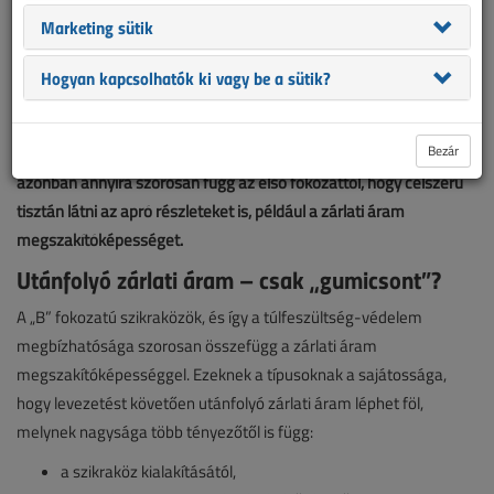
Marketing sütik
Hogyan kapcsolhatók ki vagy be a sütik?
Alighanem sokan gondolják, hogy a „B” fokozatú túlfeszültség-
Bezár
levezetők témája lerágott csont. A védelem megbízhatósága
azonban annyira szorosan függ az első fokozattól, hogy célszerű
tisztán látni az apró részleteket is, például a zárlati áram
megszakítóképességet.
Utánfolyó zárlati áram – csak „gumicsont”?
A „B” fokozatú szikraközök, és így a túlfeszültség-védelem
megbízhatósága szorosan összefügg a zárlati áram
megszakítóképességgel. Ezeknek a típusoknak a sajátossága,
hogy levezetést követően utánfolyó zárlati áram léphet föl,
melynek nagysága több tényezőtől is függ:
a szikraköz kialakításától,