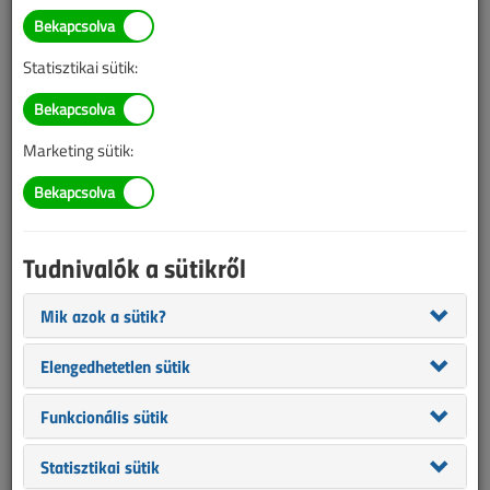
TARTALOM
Statisztikai sütik:
Eszközeink
Villámvédelem
Túlfeszültség-védelem
Marketing sütik:
2003/4. lapszám
|
Kruppa Attila
|
15 214 |
Tudnivalók a sütikről
Figylem! Ez a cikk 23 éve frissült utoljára. A benne szereplő
információk mára aktualitásukat veszíthették, valamint a tartalom
Mik azok a sütik?
helyenként hiányos lehet (képek, táblázatok stb.).
Elengedhetetlen sütik
Funkcionális sütik
Statisztikai sütik