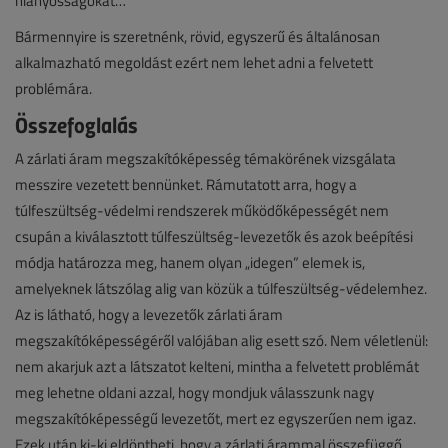
hiányosságokat…
Bármennyire is szeretnénk, rövid, egyszerű és általánosan
alkalmazható megoldást ezért nem lehet adni a felvetett
problémára.
Összefoglalás
A zárlati áram megszakítóképesség témakörének vizsgálata
messzire vezetett bennünket. Rámutatott arra, hogy a
túlfeszültség-védelmi rendszerek működőképességét nem
csupán a kiválasztott túlfeszültség-levezetők és azok beépítési
módja határozza meg, hanem olyan „idegen” elemek is,
amelyeknek látszólag alig van közük a túlfeszültség-védelemhez.
Az is látható, hogy a levezetők zárlati áram
megszakítóképességéről valójában alig esett szó. Nem véletlenül:
nem akarjuk azt a látszatot kelteni, mintha a felvetett problémát
meg lehetne oldani azzal, hogy mondjuk válasszunk nagy
megszakítóképességű levezetőt, mert ez egyszerűen nem igaz.
Ezek után ki-ki eldöntheti, hogy a zárlati árammal összefüggő