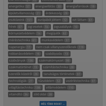
energetika
energiaellátás
energiaforrások
57
30
19
épületvillamosság
érdekesség
21
29
eszközeink
európából jöttem
ezt láttam
151
12
61
hírek
jogi esetek
jogszabályok
67
54
10
környezetvédelem
megújulók
14
62
méréstechnika
munkavédelem
61
37
napenergia
nem csak villanyszerelőknek
17
119
robbanásvédelem
szabályozás
16
13
szabványok
szakmakörnyezet
136
99
szakmatörténet
számítástechnika
15
28
szerelők közelről
tanulságos történetek
26
97
technológiák
tűzvédelem
vezérléstechnika
27
52
97
világítástechnika
villámvédelem
138
110
vitaindító
zöld oldal
34
28
MÉG TÖBB ROVAT →