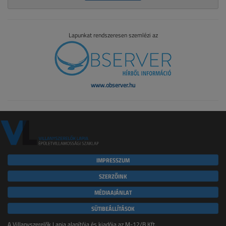
Lapunkat rendszeresen szemlézi az
www.observer.hu
IMPRESSZUM
SZERZŐINK
MÉDIAAJÁNLAT
SÜTIBEÁLLÍTÁSOK
A Villanyszerelők Lapja alapítója és kiadója az M-12/B Kft.