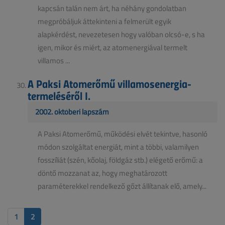
kapcsán talán nem árt, ha néhány gondolatban
megpróbáljuk áttekinteni a felmerült egyik
alapkérdést, nevezetesen hogy valóban olcsó-e, s ha
igen, mikor és miért, az atomenergiával termelt
villamos ...
A Paksi Atomerőmű villamosenergia-
termeléséről I.
2002. októberi lapszám
A Paksi Atomerőmű, működési elvét tekintve, hasonló
módon szolgáltat energiát, mint a többi, valamilyen
fosszíliát (szén, kőolaj, földgáz stb.) elégető erőmű: a
döntő mozzanat az, hogy meghatározott
paraméterekkel rendelkező gőzt állítanak elő, amely...
1
2