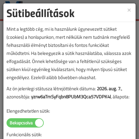
Sütibeállítások
×
Toggle
naviga
Mint a legtöbb cég, mi is használunk úgynevezett sütiket
(cookies) a honlapunkon, mert nélkülük nem tudnánk megfelelő
felhasználói élményt biztosítani és fontos funkciókat
működtetni. Ha beleegyezik a sütik használatába, válassza azok
elfogadását. Önnek lehetősége van a feltétlenül szükséges
sütiken kívül egyénileg kiválasztani, hogy milyen típusú sütiket
engedélyez. Ezekről alább bővebben olvashat.
Az ön jelenlegi státusza létrejöttének dátuma:
2026. aug. 7.
,
azonosítója:
yzrw6aTmSyFqbn8PUbM3Qca57VDPK4l
, állapota:
Elengedhetetlen sütik:
Funkcionális sütik: