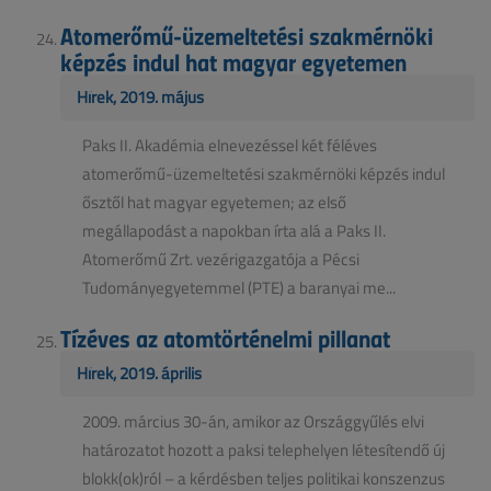
Atomerőmű-üzemeltetési szakmérnöki
képzés indul hat magyar egyetemen
Hírek, 2019. május
Paks II. Akadémia elnevezéssel két féléves
atomerőmű-üzemeltetési szakmérnöki képzés indul
ősztől hat magyar egyetemen; az első
megállapodást a napokban írta alá a Paks II.
Atomerőmű Zrt. vezérigazgatója a Pécsi
Tudományegyetemmel (PTE) a baranyai me...
Tízéves az atomtörténelmi pillanat
Hírek, 2019. április
2009. március 30-án, amikor az Országgyűlés elvi
határozatot hozott a paksi telephelyen létesítendő új
blokk(ok)ról – a kérdésben teljes politikai konszenzus