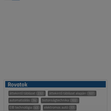
Rovatok
áttekintő táblázat
áttekintő táblázat alapján
232
107
automatizálás
biztonságtechnika
14
102
EIB technológia
elektromos autó
43
17