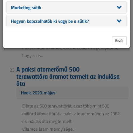
2020. novemberi lapszám
Marketing sütik
A Magyar Energetikai és Közmű-szabályozási Hivatal
Hogyan kapcsolhatók ki vagy be a sütik?
2017. október 12-én az 5047/2017. számú
határozattal a villamosenergia-rendszer üzemét
lényegesen befolyásoló erőmű elvi engedélyt adott a
Bezár
Paks II. Atomerőmű Zrt.-nek. Ebben megállapította,
hogy a cé...
A paksi atomerőmű 500
terawattóra áramot termelt az indulása
óta
Hírek, 2020. május
Elérte az 500 terawattórát, azaz több mint 500
milliárd kilowattórát a paksi atomerőműben az 1982-
es indulás óta megtermelt
villamos áram mennyisége....