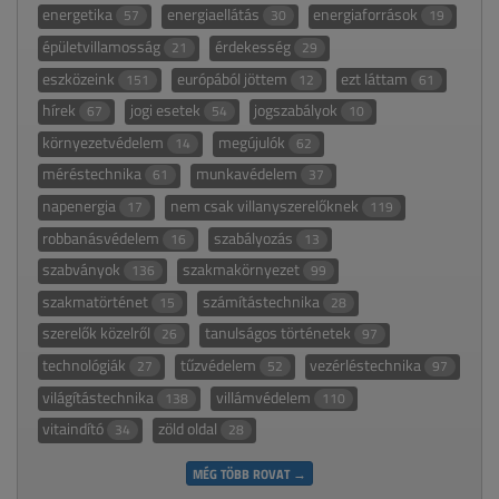
energetika
energiaellátás
energiaforrások
57
30
19
épületvillamosság
érdekesség
21
29
eszközeink
európából jöttem
ezt láttam
151
12
61
hírek
jogi esetek
jogszabályok
67
54
10
környezetvédelem
megújulók
14
62
méréstechnika
munkavédelem
61
37
napenergia
nem csak villanyszerelőknek
17
119
robbanásvédelem
szabályozás
16
13
szabványok
szakmakörnyezet
136
99
szakmatörténet
számítástechnika
15
28
szerelők közelről
tanulságos történetek
26
97
technológiák
tűzvédelem
vezérléstechnika
27
52
97
világítástechnika
villámvédelem
138
110
vitaindító
zöld oldal
34
28
MÉG TÖBB ROVAT →