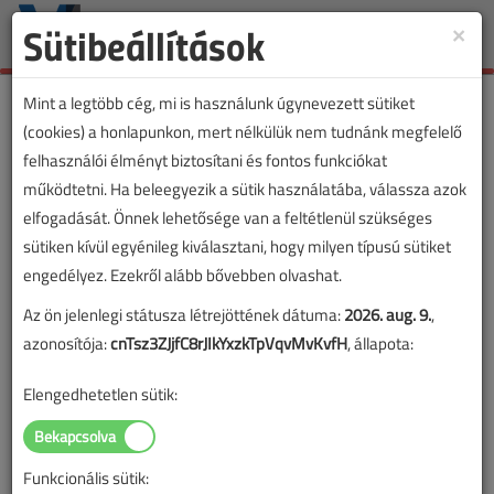
Sütibeállítások
×
Toggle
naviga
Mint a legtöbb cég, mi is használunk úgynevezett sütiket
(cookies) a honlapunkon, mert nélkülük nem tudnánk megfelelő
felhasználói élményt biztosítani és fontos funkciókat
működtetni. Ha beleegyezik a sütik használatába, válassza azok
elfogadását. Önnek lehetősége van a feltétlenül szükséges
sütiken kívül egyénileg kiválasztani, hogy milyen típusú sütiket
engedélyez. Ezekről alább bővebben olvashat.
Az ön jelenlegi státusza létrejöttének dátuma:
2026. aug. 9.
,
azonosítója:
cnTsz3ZJjfC8rJIkYxzkTpVqvMvKvfH
, állapota:
Elengedhetetlen sütik:
Funkcionális sütik: