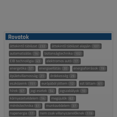
Rovatok
áttekintő táblázat
áttekintő táblázat alapján
232
107
automatizálás
biztonságtechnika
14
102
EIB technológia
elektromos autó
43
17
energetika
energiaellátás
energiaforrások
57
30
19
épületvillamosság
érdekesség
21
29
eszközeink
európából jöttem
ezt láttam
151
12
61
hírek
jogi esetek
jogszabályok
67
54
10
környezetvédelem
megújulók
14
62
méréstechnika
munkavédelem
61
37
napenergia
nem csak villanyszerelőknek
17
119