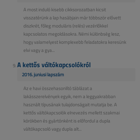
A most induló kisebb cikksorozatban kicsit
visszatérünk a lap hasábjain már többször elővett
diszkrét, főleg moduláris (relés) vezérlőkkel
kapcsolatos megoldásokra. Némi különbség lesz,
hogy valamelyest komplexebb feladatokra keresünk
elvi vagy a gya...
A kettős váltókapcsolókról
2016. júniusi lapszám
Az e havi összehasonlító táblázat a
lakásszerelvények egyik, nem a leggyakrabban
használt típusának tulajdonságait mutatja be. A
kettős váltókapcsolók elnevezés mellett szakmai
körökben és gyártónként is előfordul a dupla
váltókapcsoló vagy dupla alt...