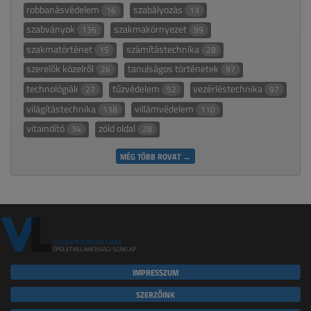
robbanásvédelem
szabályozás
16
13
szabványok
szakmakörnyezet
136
99
szakmatörténet
számítástechnika
15
28
szerelők közelről
tanulságos történetek
26
97
technológiák
tűzvédelem
vezérléstechnika
27
52
97
világítástechnika
villámvédelem
138
110
vitaindító
zöld oldal
34
28
MÉG TÖBB ROVAT →
IMPRESSZUM
SZERZŐINK