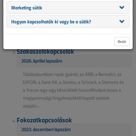
összehasonlító táblázat a 3-fázisú, forgókaros
Marketing sütik
terhelésszakaszolókról. Bár ebben a
Hogyan kapcsolhatók ki vagy be a sütik?
termékcsoportban nincs olyan viharos fejlődés, mint
mondjuk az okosotthon-termékek körében, de talán
ideje mégis l...
Bezár
Szakaszolókapcsolók
2026. áprilisi lapszám
Táblázatunkban nyolc gyártó, az ABB, a Benedict, az
EATON, a Ganz KK, a Gewiss, a Schrack, a Siemens és
a Tracon egy-egy készülékét hasonlíthatjuk össze a
magyarországi forgalmazóktól kapott adatok
alapján....
Fokozatkapcsolások
2023. decemberi lapszám