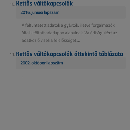
Kettős váltókapcsolók
2016. júniusi lapszám
A feltüntetett adatok a gyártók, illetve forgalmazók
által kitöltött adatlapon alapulnak. Valódiságukért az
adatközlő viseli a felelősséget....
Kettős váltókapcsolók áttekintő táblázata
2002. októberi lapszám
...