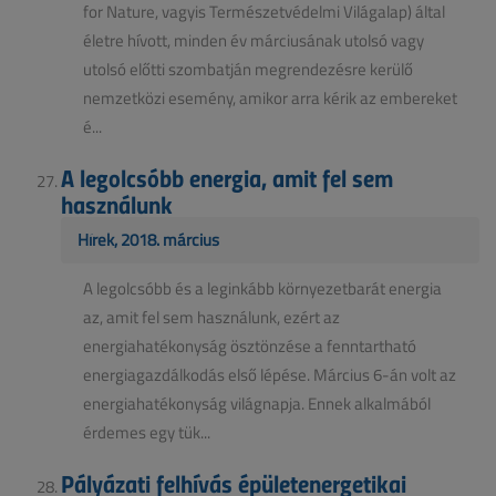
for Nature, vagyis Természetvédelmi Világalap) által
életre hívott, minden év márciusának utolsó vagy
utolsó előtti szombatján megrendezésre kerülő
nemzetközi esemény, amikor arra kérik az embereket
é...
A legolcsóbb energia, amit fel sem
használunk
Hírek, 2018. március
A legolcsóbb és a leginkább környezetbarát energia
az, amit fel sem használunk, ezért az
energiahatékonyság ösztönzése a fenntartható
energiagazdálkodás első lépése. Március 6-án volt az
energiahatékonyság világnapja. Ennek alkalmából
érdemes egy tük...
Pályázati felhívás épületenergetikai