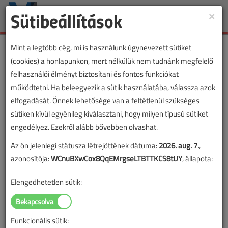
Sütibeállítások
×
Toggle
naviga
Mint a legtöbb cég, mi is használunk úgynevezett sütiket
(cookies) a honlapunkon, mert nélkülük nem tudnánk megfelelő
felhasználói élményt biztosítani és fontos funkciókat
működtetni. Ha beleegyezik a sütik használatába, válassza azok
elfogadását. Önnek lehetősége van a feltétlenül szükséges
sütiken kívül egyénileg kiválasztani, hogy milyen típusú sütiket
engedélyez. Ezekről alább bővebben olvashat.
Az ön jelenlegi státusza létrejöttének dátuma:
2026. aug. 7.
,
azonosítója:
WCnuBXwCox8QqEMrgseLTBTTKCS8tUY
, állapota:
Elengedhetetlen sütik:
Funkcionális sütik: