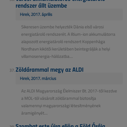
rendszer állt üzembe
Hírek, 2017. április
Sikeresen üzembe helyezték Dánia első városi
energiatároló rendszerét. A lítium-ion akkumulátorra
alapozott energiatároló rendszert Koppenhága
Nordhavn kikötői kerületében beintegrálják a helyi
villamosenergia-hálózatba....
Zöldárammal megy az ALDI
Hírek, 2017. március
Az ALDI Magyarország Élelmiszer Bt. 2017-től kezdve
a MOL-tól vásárolt zöldárammal biztosítja
valamennyi magyarországi létesítményének
áramigényét....
Szombat este újra eljön a Föld Órája