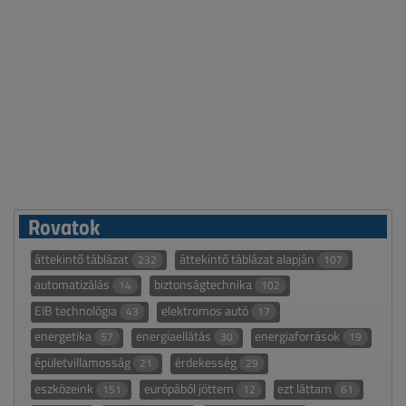
Rovatok
áttekintő táblázat
áttekintő táblázat alapján
232
107
automatizálás
biztonságtechnika
14
102
EIB technológia
elektromos autó
43
17
energetika
energiaellátás
energiaforrások
57
30
19
épületvillamosság
érdekesség
21
29
eszközeink
európából jöttem
ezt láttam
151
12
61