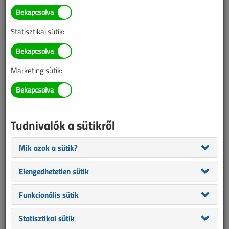
Címke: Energiahatékonyság
„Energiahatékonyság” címkével jelölt
tartalmak
Statisztikai sütik:
1
2
3
Marketing sütik:
Hogyan működnek a szélturbinák?
Blog, 2018. június
Tudnivalók a sütikről
Az alábbi videó bemutatja, hogyan működik a
Mik azok a sütik?
szélturbina, mi a mechanizmusa, illetve hogyan
termelnek áramot....
Elengedhetetlen sütik
Nagypáli, a magyar csodafalu
Funkcionális sütik
Blog, 2018. május
Statisztikai sütik