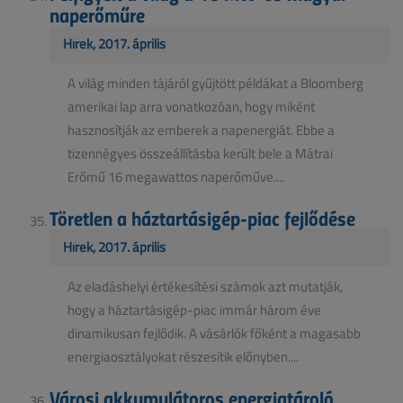
naperőműre
Hírek, 2017. április
A világ minden tájáról gyűjtött példákat a Bloomberg
amerikai lap arra vonatkozóan, hogy miként
hasznosítják az emberek a napenergiát. Ebbe a
tizennégyes összeállításba került bele a Mátrai
Erőmű 16 megawattos naperőműve....
Töretlen a háztartásigép-piac fejlődése
Hírek, 2017. április
Az eladáshelyi értékesítési számok azt mutatják,
hogy a háztartásigép-piac immár három éve
dinamikusan fejlődik. A vásárlók főként a magasabb
energiaosztályokat részesítik előnyben....
Városi akkumulátoros energiatároló