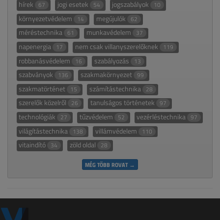
hírek
jogi esetek
jogszabályok
67
54
10
környezetvédelem
megújulók
14
62
méréstechnika
munkavédelem
61
37
napenergia
nem csak villanyszerelőknek
17
119
robbanásvédelem
szabályozás
16
13
szabványok
szakmakörnyezet
136
99
szakmatörténet
számítástechnika
15
28
szerelők közelről
tanulságos történetek
26
97
technológiák
tűzvédelem
vezérléstechnika
27
52
97
világítástechnika
villámvédelem
138
110
vitaindító
zöld oldal
34
28
MÉG TÖBB ROVAT →