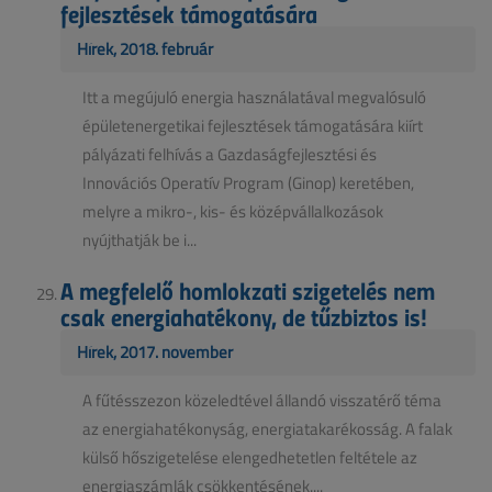
fejlesztések támogatására
Hírek, 2018. február
Itt a megújuló energia használatával megvalósuló
épületenergetikai fejlesztések támogatására kiírt
pályázati felhívás a Gazdaságfejlesztési és
Innovációs Operatív Program (Ginop) keretében,
melyre a mikro-, kis- és középvállalkozások
nyújthatják be i...
A megfelelő homlokzati szigetelés nem
csak energiahatékony, de tűzbiztos is!
Hírek, 2017. november
A fűtésszezon közeledtével állandó visszatérő téma
az energiahatékonyság, energiatakarékosság. A falak
külső hőszigetelése elengedhetetlen feltétele az
energiaszámlák csökkentésének....