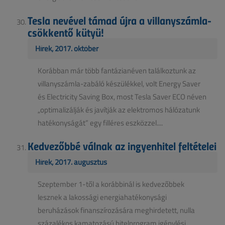
Tesla nevével támad újra a villanyszámla-
csökkentő kütyü!
Hírek, 2017. október
Korábban már több fantázianéven találkoztunk az
villanyszámla-zabáló készülékkel, volt Energy Saver
és Electricity Saving Box, most Tesla Saver ECO néven
„optimalizálják és javítják az elektromos hálózatunk
hatékonyságát” egy filléres eszközzel....
Kedvezőbbé válnak az ingyenhitel feltételei
Hírek, 2017. augusztus
Szeptember 1-től a korábbinál is kedvezőbbek
lesznek a lakossági energiahatékonysági
beruházások finanszírozására meghirdetett, nulla
százalékos kamatozású hitelprogram igénylési