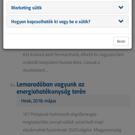
Két évtized alatt fenntartható, élhető és nagyszerűen
Marketing sütik
működő települést hoztak létre. Lássuk a
részleteket!...
Hogyan kapcsolhatók ki vagy be a sütik?
Nagypáli, a magyar csodafalu
Hírek, 2018. május
Bezár
Két évtized alatt fenntartható, élhető és nagyszerűen
működő települést hoztak létre. Lássuk a
részleteket!...
Lemaradóban vagyunk az
energiahatékonyság terén
Hírek, 2018. május
167 Petajoule halmozott végsőenergia-
megtakarítás: ennyit vállalt, ezzel kell majd
elszámolnia hazánknak 2020 végére. Magyarország