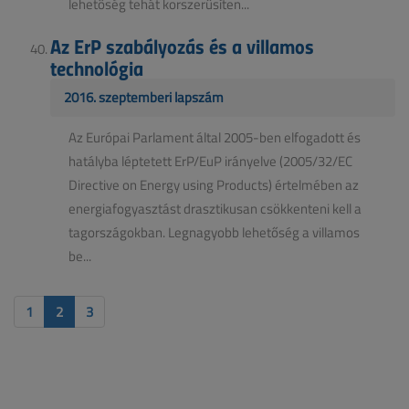
lehetőség tehát korszerűsíten...
Az ErP szabályozás és a villamos
technológia
2016. szeptemberi lapszám
Az Európai Parlament által 2005-ben elfogadott és
hatályba léptetett ErP/EuP irányelve (2005/32/EC
Directive on Energy using Products) értelmében az
energiafogyasztást drasztikusan csökkenteni kell a
tagországokban. Legnagyobb lehetőség a villamos
be...
1
2
3