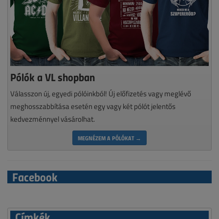
Pólók a VL shopban
Válasszon új, egyedi pólóinkból! Új előfizetés vagy meglévő
meghosszabbítása esetén egy vagy két pólót jelentős
kedvezménnyel vásárolhat.
MEGNÉZEM A PÓLÓKAT →
Facebook
Címkék