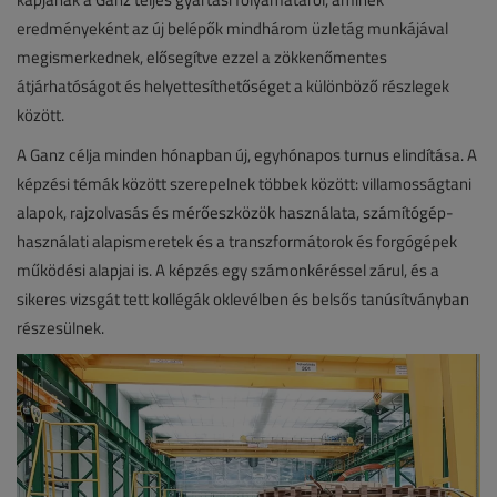
eredményeként az új belépők mindhárom üzletág munkájával
megismerkednek, elősegítve ezzel a zökkenőmentes
átjárhatóságot és helyettesíthetőséget a különböző részlegek
között.
A Ganz célja minden hónapban új, egyhónapos turnus elindítása. A
képzési témák között szerepelnek többek között: villamosságtani
alapok, rajzolvasás és mérőeszközök használata, számítógép-
használati alapismeretek és a transzformátorok és forgógépek
működési alapjai is. A képzés egy számonkéréssel zárul, és a
sikeres vizsgát tett kollégák oklevélben és belsős tanúsítványban
részesülnek.