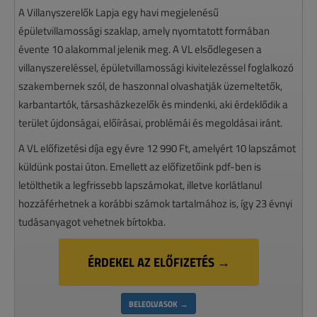
A Villanyszerelők Lapja egy havi megjelenésű
épületvillamossági szaklap, amely nyomtatott formában
évente 10 alakommal jelenik meg. A VL elsődlegesen a
villanyszereléssel, épületvillamossági kivitelezéssel foglalkozó
szakembernek szól, de haszonnal olvashatják üzemeltetők,
karbantartók, társasházkezelők és mindenki, aki érdeklődik a
terület újdonságai, előírásai, problémái és megoldásai iránt.
A VL előfizetési díja egy évre 12 990 Ft, amelyért 10 lapszámot
küldünk postai úton. Emellett az előfizetőink pdf-ben is
letölthetik a legfrissebb lapszámokat, illetve korlátlanul
hozzáférhetnek a korábbi számok tartalmához is, így 23 évnyi
tudásanyagot vehetnek bírtokba.
ÉRDEKEL AZ ELŐFIZETÉS →
BELEOLVASOK →