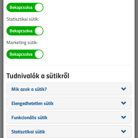
Fókuszban a
transzformátorok és
Statisztikai sütik:
forgógépek gyártása
2025. május 12. |
VL online |
17 479 |
Marketing sütik:
Tudnivalók a sütikről
Mik azok a sütik?
Elengedhetetlen sütik
Funkcionális sütik
Magyarországon is egyedülállónak számító, a transzformátor- és
Statisztikai sütik
villamos forgógépgyártáshoz kapcsolódó tudásközpont nyílt,