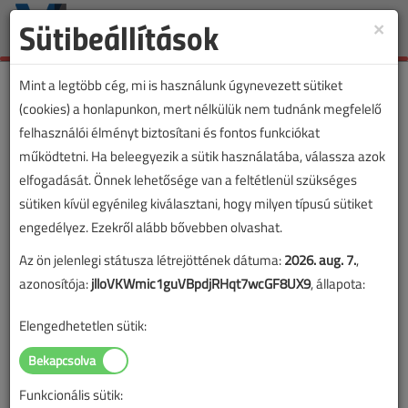
Sütibeállítások
×
Toggle
naviga
Mint a legtöbb cég, mi is használunk úgynevezett sütiket
(cookies) a honlapunkon, mert nélkülük nem tudnánk megfelelő
felhasználói élményt biztosítani és fontos funkciókat
működtetni. Ha beleegyezik a sütik használatába, válassza azok
elfogadását. Önnek lehetősége van a feltétlenül szükséges
sütiken kívül egyénileg kiválasztani, hogy milyen típusú sütiket
engedélyez. Ezekről alább bővebben olvashat.
Az ön jelenlegi státusza létrejöttének dátuma:
2026. aug. 7.
,
azonosítója:
jlloVKWmic1guVBpdjRHqt7wcGF8UX9
, állapota:
Elengedhetetlen sütik:
Funkcionális sütik: