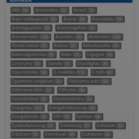
ABB
Akkumulátor
Almérő
16
53
13
Áram-védőkapcsoló
Áramár
Áramellátás
22
39
79
áramfogyasztás
Áramszolgáltató
38
74
Áramtermelés
Áramütés
Atomerőmű
136
20
103
Átviteli hálózat
Baleset
Balesetveszély
73
52
45
Biztonságtechnika
Bojler
Cégügyek
39
21
18
Construma
Daniella
Díszvilágítás
52
14
26
Dokumentálás
E-mobilitás
E-töltő
58
114
61
Egyetemes szolgáltató
Elektromos autó
24
144
Elektromos fűtés
Előfizetés
33
96
Elosztóhálózat
Elosztószekrény
38
14
Energetika
Energiahatékonyság
121
46
Energiatárolás
EPH
Építőipar
32
16
58
Épületvillamosság
Érdekesség
Erőművek
45
97
33
Erősáram
Események
Eszközeink
15
69
46