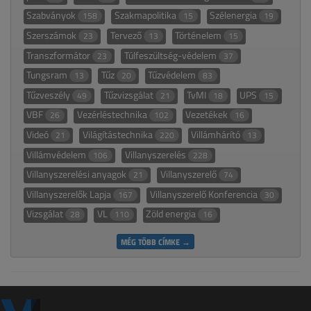
Szabványok
Szakmapolitika
Szélenergia
158
15
19
Szerszámok
Tervező
Történelem
23
13
15
Transzformátor
Túlfeszültség-védelem
23
37
Tungsram
Tűz
Tűzvédelem
13
20
83
Tűzveszély
Tűzvizsgálat
TvMI
UPS
49
21
18
15
VBF
Vezérléstechnika
Vezetékek
26
102
16
Videó
Világítástechnika
Villámhárító
21
220
13
Villámvédelem
Villanyszerelés
106
228
Villanyszerelési anyagok
Villanyszerelő
21
74
Villanyszerelők Lapja
Villanyszerelő Konferencia
167
30
Vizsgálat
VL
Zöld energia
28
110
16
MÉG TÖBB CÍMKE →