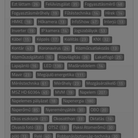
Ezt láttam
Felülvizsgálat
Fogyasztásmérő
26
35
48
Fogyasztásmérőhely
Fűtéstechnika
Hírek
19
14
14
HMKE
Hőkamera
InfoShow
Interjú
18
13
47
13
Inverter
IP kamera
Jogszabályok
19
14
53
Kábel
Képzés
Kiállítás
KNX
15
17
23
32
Kontár
Koronavírus
Közműcsatlakozás
43
24
13
Közműszolgáltató
Közvilágítás
Lakatfogó
16
26
25
Lapajánló
LED
Madárvédelem
16
138
14
Mavir
Megújuló energetika
23
111
Méréstechnika
Mérőhely
Mozgásérzékelő
61
23
15
MSZ HD 60364
MVM
Napelem
45
19
207
Napelemes pályázat
Napenergia
18
180
Naperőmű
Nyereményjáték
OBO
85
30
20
Okos eszközök
Okosotthon
Oktatás
21
33
14
Olvasói fotó
OTSZ
Paksi Atomerőmű
33
13
30
póló
Relé
Robbanásbiztonság-technika
13
40
30