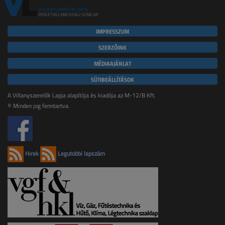
IMPRESSZUM
SZERZŐINK
MÉDIAAJÁNLAT
SÜTIBEÁLLÍTÁSOK
A Villanyszerelők Lapja alapítója és kiadója az M-12/B Kft.
© Minden jog fenntartva.
Hírek
Legutóbbi lapszám