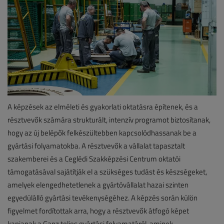
A képzések az elméleti és gyakorlati oktatásra építenek, és a
résztvevők számára strukturált, intenzív programot biztosítanak,
hogy az új belépők felkészültebben kapcsolódhassanak be a
gyártási folyamatokba. A résztvevők a vállalat tapasztalt
szakemberei és a Ceglédi Szakképzési Centrum oktatói
támogatásával sajátítják el a szükséges tudást és készségeket,
amelyek elengedhetetlenek a gyártóvállalat hazai szinten
egyedülálló gyártási tevékenységéhez. A képzés során külön
figyelmet fordítottak arra, hogy a résztvevők átfogó képet
kapjanak a Ganz teljes gyártási folyamatáról, aminek