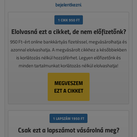
bejelentkezni
.
1 CIKK 950 FT
Elolvasná ezt a cikket, de nem előfizetőnk?
950 Ft-ért online bankkártyás fizetéssel, megvásárolhatja és
azonnal elolvashatja. A megvásárolt cikkhez a későbbiekben
is korlátozás nélkül hozzáférhet. Legyen előfizetőnk és
minden tartalmunkat korlátozás nélkül elolvashatja!
MEGVESZEM
EZT A CIKKET
1 LAPSZÁM 1950 FT
Csak ezt a lapszámot vásárolná meg?