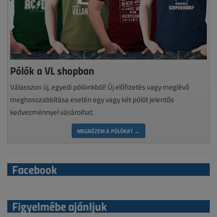
Pólók a VL shopban
Válasszon új, egyedi pólóinkból! Új előfizetés vagy meglévő
meghosszabbítása esetén egy vagy két pólót jelentős
kedvezménnyel vásárolhat.
MEGNÉZEM A PÓLÓKAT →
Facebook
Figyelmébe ajánljuk