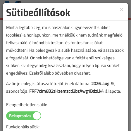
Sütibeállítások
×
Toggle
naviga
Mint a legtöbb cég, mi is használunk úgynevezett sütiket
(cookies) a honlapunkon, mert nélkülük nem tudnánk megfelelő
felhasználói élményt biztosítani és fontos funkciókat
működtetni. Ha beleegyezik a sütik használatába, válassza azok
elfogadását. Önnek lehetősége van a feltétlenül szükséges
sütiken kívül egyénileg kiválasztani, hogy milyen típusú sütiket
engedélyez. Ezekről alább bővebben olvashat.
Az ön jelenlegi státusza létrejöttének dátuma:
2026. aug. 9.
,
azonosítója:
FRF7cIm8B2zHzemzcd3bzAwg1BdzLk4
, állapota:
Elengedhetetlen sütik:
Funkcionális sütik:
Lapszám: