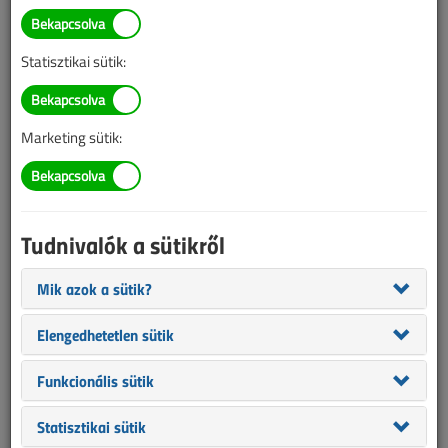
TARTALOM
Statisztikai sütik:
Áttekintő táblázat
Elektromosautó-
Marketing sütik:
töltőállomások
Falra szerelhető, váltakozó áramú, 3-
Tudnivalók a sütikről
fázisú, 22 kW-os elektromosautó-
töltőállomások áttekintő táblázata
Mik azok a sütik?
2023/3. lapszám
|
VL online |
1418 |
Elengedhetetlen sütik
Funkcionális sütik
Statisztikai sütik