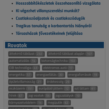
Hosszabbítókészletek összehasonlító vizsgálata
Ki végezhet villanyszerelési munkát?
Csatlakozóaljzatok és csatlakozódugók
Tragikus tanulság a karbantartás hiányáról
Társasházak fővezetékeinek felújítása
Rovatok
áttekintő táblázat
áttekintő táblázat alapján
232
107
automatizálás
biztonságtechnika
14
102
EIB technológia
elektromos autó
43
17
energetika
energiaellátás
energiaforrások
57
30
19
épületvillamosság
érdekesség
21
29
eszközeink
európából jöttem
ezt láttam
151
12
61
hírek
jogi esetek
jogszabályok
67
54
10
környezetvédelem
megújulók
14
62