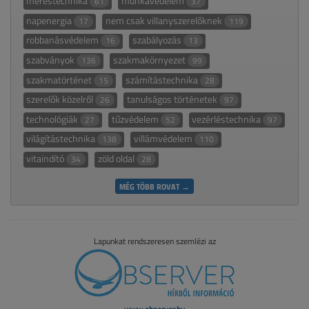
méréstechnika
munkavédelem
61
37
napenergia
nem csak villanyszerelőknek
17
119
robbanásvédelem
szabályozás
16
13
szabványok
szakmakörnyezet
136
99
szakmatörténet
számítástechnika
15
28
szerelők közelről
tanulságos történetek
26
97
technológiák
tűzvédelem
vezérléstechnika
27
52
97
világítástechnika
villámvédelem
138
110
vitaindító
zöld oldal
34
28
MÉG TÖBB ROVAT →
Lapunkat rendszeresen szemlézi az