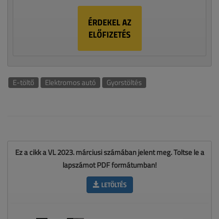
ÉRDEKEL AZ
ELŐFIZETÉS
E-töltő
Elektromos autó
Gyorstöltés
Ez a cikk a VL 2023. márciusi számában jelent meg. Töltse le a
lapszámot PDF formátumban!
LETÖLTÉS