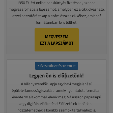
1950 Ft-ért online bankkártyás fizetéssel, azonnal
megvásárolhatja a lapszámot, amelyben ez a cikk olvasható,
ezzel hozzáférést kap a szám összes cikkéhez, amit pdf
formátumban le is tölthet.
MEGVESZEM
EZT A LAPSZÁMOT
1 ÉVES ELŐFIZETÉS 12 990 FT
Legyen ön is előfizetőnk!
A Villanyszerelők Lapja egy havi megjelenésű
épületvillamossági szaklap, amely nyomtatott formában
évente 10 alakommal jelenik meg. Válasszon papíralapú
vagy digitális előfizetést! Előfizetőink korlátlanul
hozzáférhetnek a korábbi számok tartalmához is.