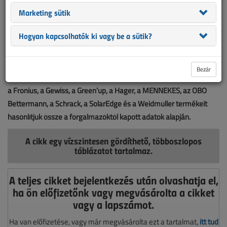
Marketing sütik
Hogyan kapcsolhatók ki vagy be a sütik?
Bezár
Táblázatunkban az ABB, az ANAHEIM, a Circontrol, az Elektro Profi,
a Fronius, a Gewiss, a Green’up, a Hager, a MENNEKES, az OBO
Bettermann, a Schrack, a SolarEdge és a Weidmüller termékeit
hasonlítjuk össze a forgalmazóktól kapott adatok alapján.
A cikk egy vízszintesen gördíthető, többoszlopos
táblázatot tartalmaz.
A teljes cikket bejelentkezés után olvashatja el,
ha ön előfizetőnk vagy megvásárolta a cikket
vagy a lapszámot.
Ha van előfizetése, vagy már megvásárolta ezt a tartalmat,
itt tud