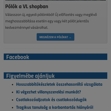
Pólók a VL shopban
Válasszon új, egyedi pólóinkból! Új előfizetés vagy meglévő
meghosszabbítása esetén egy vagy két pólót jelentős
kedvezménnyel vásárolhat.
MEGNÉZEM A PÓLÓKAT →
Facebook
Figyelmébe ajánljuk
Hosszabbítókészletek összehasonlító vizsgálata
Ki végezhet villanyszerelési munkát?
Csatlakozóaljzatok és csatlakozódugók
Tragikus tanulság a karbantartás hiányáról