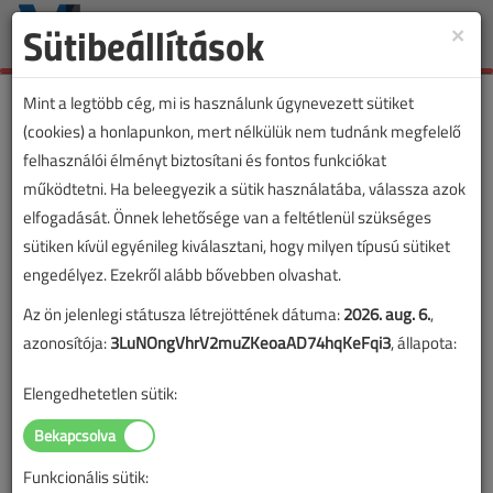
Sütibeállítások
×
Toggle
naviga
Mint a legtöbb cég, mi is használunk úgynevezett sütiket
(cookies) a honlapunkon, mert nélkülük nem tudnánk megfelelő
felhasználói élményt biztosítani és fontos funkciókat
működtetni. Ha beleegyezik a sütik használatába, válassza azok
elfogadását. Önnek lehetősége van a feltétlenül szükséges
sütiken kívül egyénileg kiválasztani, hogy milyen típusú sütiket
engedélyez. Ezekről alább bővebben olvashat.
Az ön jelenlegi státusza létrejöttének dátuma:
2026. aug. 6.
,
azonosítója:
3LuNOngVhrV2muZKeoaAD74hqKeFqi3
, állapota:
Elengedhetetlen sütik:
Funkcionális sütik:
Lapszám: