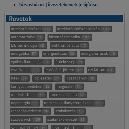
Társasházak fővezetékeinek felújítása
Rovatok
áttekintő táblázat
áttekintő táblázat alapján
232
107
automatizálás
biztonságtechnika
14
102
EIB technológia
elektromos autó
43
17
energetika
energiaellátás
energiaforrások
57
30
19
épületvillamosság
érdekesség
21
29
eszközeink
európából jöttem
ezt láttam
151
12
61
hírek
jogi esetek
jogszabályok
67
54
10
környezetvédelem
megújulók
14
62
méréstechnika
munkavédelem
61
37
napenergia
nem csak villanyszerelőknek
17
119
robbanásvédelem
szabályozás
16
13
szabványok
szakmakörnyezet
136
99
szakmatörténet
számítástechnika
15
28