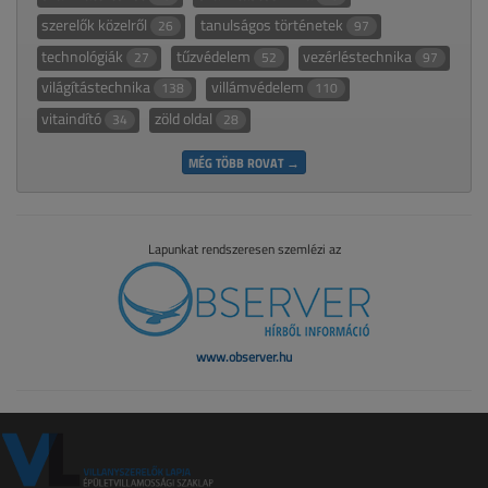
szerelők közelről
tanulságos történetek
26
97
technológiák
tűzvédelem
vezérléstechnika
27
52
97
világítástechnika
villámvédelem
138
110
vitaindító
zöld oldal
34
28
MÉG TÖBB ROVAT →
Lapunkat rendszeresen szemlézi az
www.observer.hu