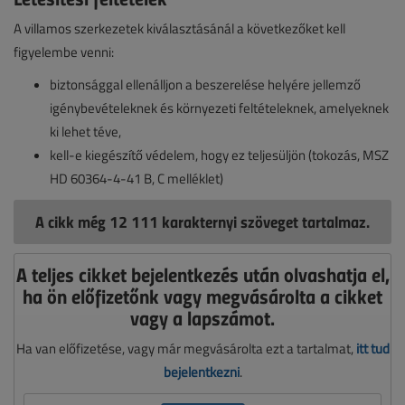
A villamos szerkezetek kiválasztásánál a következőket kell
figyelembe venni:
biztonsággal ellenálljon a beszerelése helyére jellemző
igénybevételeknek és környezeti feltételeknek, amelyeknek
ki lehet téve,
kell-e kiegészítő védelem, hogy ez teljesüljön (tokozás, MSZ
HD 60364-4-41 B, C melléklet)
A cikk még 12 111 karakternyi szöveget tartalmaz.
A teljes cikket bejelentkezés után olvashatja el,
ha ön előfizetőnk vagy megvásárolta a cikket
vagy a lapszámot.
Ha van előfizetése, vagy már megvásárolta ezt a tartalmat,
itt tud
bejelentkezni
.