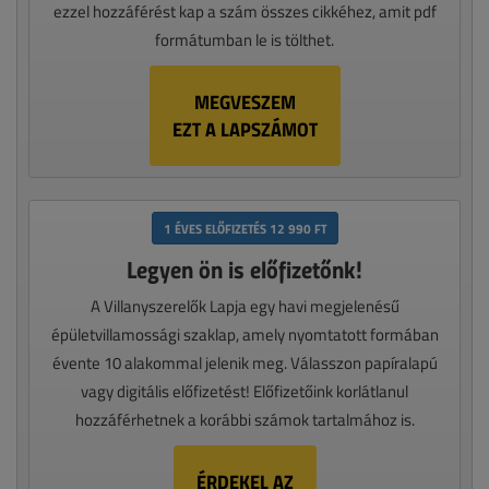
ezzel hozzáférést kap a szám összes cikkéhez, amit pdf
formátumban le is tölthet.
MEGVESZEM
EZT A LAPSZÁMOT
1 ÉVES ELŐFIZETÉS 12 990 FT
Legyen ön is előfizetőnk!
A Villanyszerelők Lapja egy havi megjelenésű
épületvillamossági szaklap, amely nyomtatott formában
évente 10 alakommal jelenik meg. Válasszon papíralapú
vagy digitális előfizetést! Előfizetőink korlátlanul
hozzáférhetnek a korábbi számok tartalmához is.
ÉRDEKEL AZ