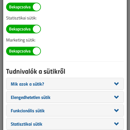
TARTALOM
Statisztikai sütik:
Szabványok
MSZ HD 60364-1:2009
Marketing sütik:
Kisfeszültségű villamos
berendezések II.
Tudnivalók a sütikről
2023/3. lapszám
|
Rátai Attila
|
4176 |
Mik azok a sütik?
Elengedhetetlen sütik
Funkcionális sütik
Statisztikai sütik