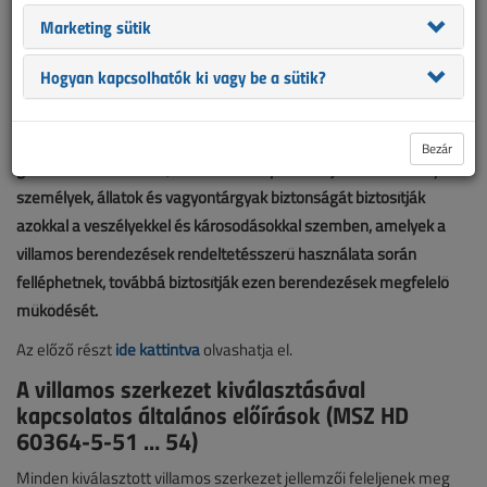
Marketing sütik
Hogyan kapcsolhatók ki vagy be a sütik?
A január-februári lapszámban kezdtük meg az MSZ HD 60364-
1:2009 ismertetését. A szabvány az egész 60364 sorozat
Bezár
gerincének tekinthető, amit a többi lap tesz teljessé. A szabályok a
személyek, állatok és vagyontárgyak biztonságát biztosítják
azokkal a veszélyekkel és károsodásokkal szemben, amelyek a
villamos berendezések rendeltetésszerű használata során
felléphetnek, továbbá biztosítják ezen berendezések megfelelő
működését.
Az előző részt
ide kattintva
olvashatja el.
A villamos szerkezet kiválasztásával
kapcsolatos általános előírások (MSZ HD
60364-5-51 … 54)
Minden kiválasztott villamos szerkezet jellemzői feleljenek meg