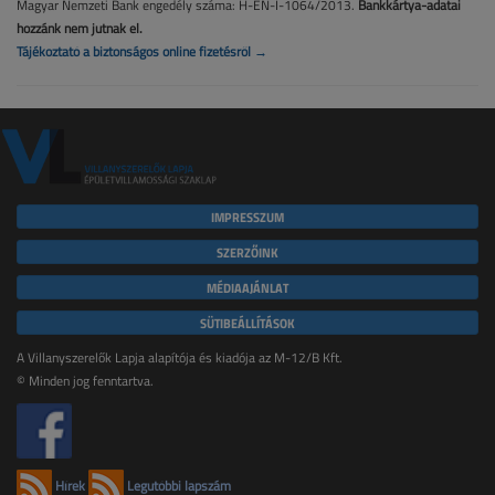
Magyar Nemzeti Bank engedély száma: H-EN-I-1064/2013.
Bankkártya-adatai
hozzánk nem jutnak el.
Tájékoztató a biztonságos online fizetésről →
IMPRESSZUM
SZERZŐINK
MÉDIAAJÁNLAT
SÜTIBEÁLLÍTÁSOK
A Villanyszerelők Lapja alapítója és kiadója az M-12/B Kft.
© Minden jog fenntartva.
Hírek
Legutóbbi lapszám