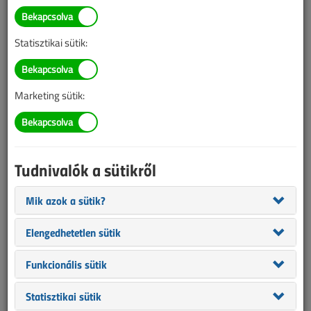
BELÉPÉS/REGISZTRÁCIÓ
Statisztikai sütik:
Tudnivalók az online cikkvásárlásról
Marketing sütik:
Van más mód ahhoz, hogy hozzáférjek egy cikkhez?
A megvásárolt cikket megkapom nyomtatott formában
is?
Tudnivalók a sütikről
Meddig érvényes a hozzáférés a megvásárolt cikkhez?
Mik azok a sütik?
VL előfizetés
Elengedhetetlen sütik
Funkcionális sütik
Statisztikai sütik