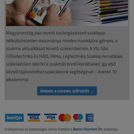
Magyarország piacvezető épületgépészeti szaklapja
nélkülözhetetlen olvasmánya minden munkájára igényes, a
szakma aktualitásait követő szakembernek. A Víz, Gáz,
Fűtéstechnika és Hűtő, Klíma, Légtechnika Szaklap tematikája
széleskörűen öleli fel a szakmát érintő kérdéseket, így első
kézből tájékozódhat szakcikkeink segítségével – évente 10
alkalommal.
ÉRDEKEL A VGF&HKL ELŐFIZETÉS →
A kényelmes és biztonságos online fizetést a
Barion Payment Zrt.
biztosítja.