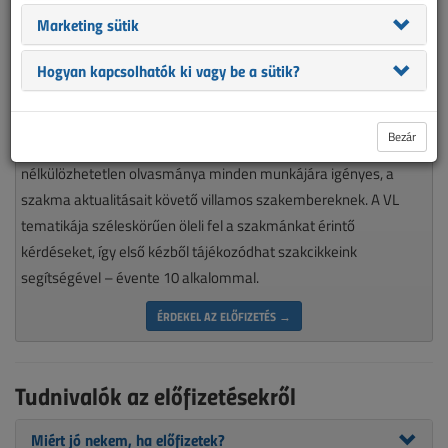
Marketing sütik
Hogyan kapcsolhatók ki vagy be a sütik?
Bezár
Magyarország piacvezető épületvillamossági szaklapja
nélkülözhetetlen olvasmánya minden munkájára igényes, a
szakma aktualitásait követő villamos szakembereknek. A VL
tematikája széleskörűen öleli fel a szakmánkat érintő
kérdéseket, így első kézből tájékozódhat szakcikkeink
segítségével – évente 10 alkalommal.
ÉRDEKEL AZ ELŐFIZETÉS →
Tudnivalók az előfizetésekről
Miért jó nekem, ha előfizetek?