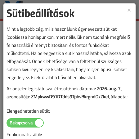
Sütibeállítások
×
Toggle
naviga
Mint a legtöbb cég, mi is használunk úgynevezett sütiket
(cookies) a honlapunkon, mert nélkülük nem tudnánk megfelelő
felhasználói élményt biztosítani és fontos funkciókat
VL cikkvásárlás
működtetni. Ha beleegyezik a sütik használatába, válassza azok
elfogadását. Önnek lehetősége van a feltétlenül szükséges
MSZ HD 60364-1:2009 Kisfeszültségű
sütiken kívül egyénileg kiválasztani, hogy milyen típusú sütiket
villamos berendezések II. című cikk
engedélyez. Ezekről alább bővebben olvashat.
vásárlása
Az ön jelenlegi státusza létrejöttének dátuma:
2026. aug. 7.
,
azonosítója:
ZMpkwwD91DTdds9TphvBkrgndOxZkeI
, állapota:
A vásárlással korlátlan hozzáférést kap a cikkhez, ami a
sikeres online elektronikus fizetést követően azonnal
Elengedhetetlen sütik:
aktiválódik. A hozzáférése nem évül el.
A rendeléshez kérjük, lépjen be!
Funkcionális sütik:
Illetve, ha még nem tette meg, kérjük, regisztráljon!