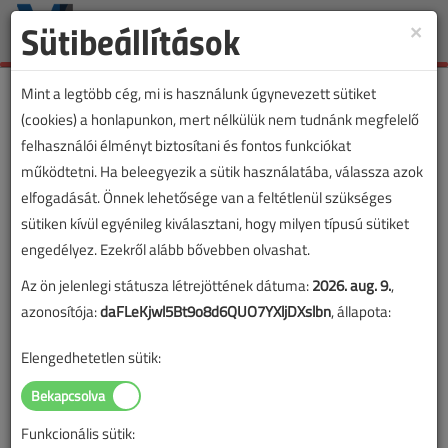
Sütibeállítások
×
Toggle
naviga
Mint a legtöbb cég, mi is használunk úgynevezett sütiket
(cookies) a honlapunkon, mert nélkülük nem tudnánk megfelelő
felhasználói élményt biztosítani és fontos funkciókat
működtetni. Ha beleegyezik a sütik használatába, válassza azok
elfogadását. Önnek lehetősége van a feltétlenül szükséges
sütiken kívül egyénileg kiválasztani, hogy milyen típusú sütiket
engedélyez. Ezekről alább bővebben olvashat.
Az ön jelenlegi státusza létrejöttének dátuma:
2026. aug. 9.
,
azonosítója:
daFLeKjwl5Bt9o8d6QUO7YXljDXslbn
, állapota:
Elengedhetetlen sütik:
Funkcionális sütik:
Lapszám: