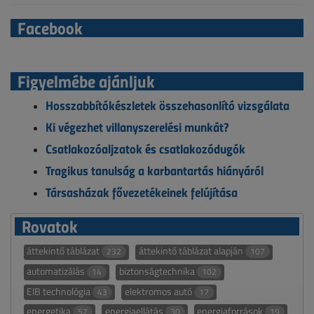
Facebook
Figyelmébe ajánljuk
Hosszabbítókészletek összehasonlító vizsgálata
Ki végezhet villanyszerelési munkát?
Csatlakozóaljzatok és csatlakozódugók
Tragikus tanulság a karbantartás hiányáról
Társasházak fővezetékeinek felújítása
Rovatok
áttekintő táblázat
áttekintő táblázat alapján
232
107
automatizálás
biztonságtechnika
14
102
EIB technológia
elektromos autó
43
17
energetika
energiaellátás
energiaforrások
57
30
19