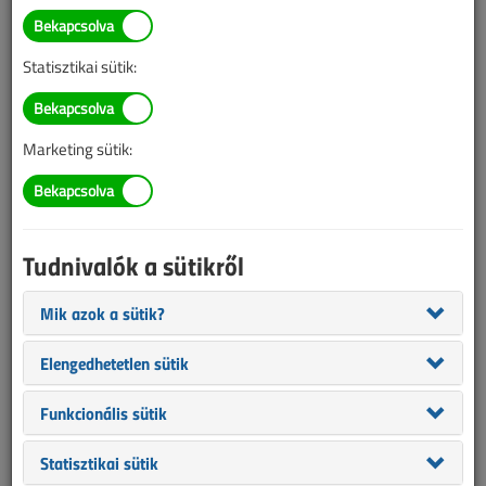
TARTALOM
Statisztikai sütik:
Vezérléstechnika
Fűtéskiegészítések
Marketing sütik:
Érdekes kapcsolások VI.
2018/1-2. lapszám
|
Porempovics József
|
3115 |
Tudnivalók a sütikről
Figylem! Ez a cikk 8 éve frissült utoljára. A benne szereplő
Mik azok a sütik?
információk mára aktualitásukat veszíthették, valamint a tartalom
helyenként hiányos lehet (képek, táblázatok stb.).
Elengedhetetlen sütik
Funkcionális sütik
Statisztikai sütik