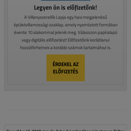
Legyen ön is előfizetőnk!
A Villanyszerelők Lapja egy havi megjelenésű
épületvillamossági szaklap, amely nyomtatott formában
évente 10 alakommal jelenik meg. Válasszon papíralapú
vagy digitális előfizetést! Előfizetőink korlátlanul
hozzáférhetnek a korábbi számok tartalmához is.
ÉRDEKEL AZ
ELŐFIZETÉS