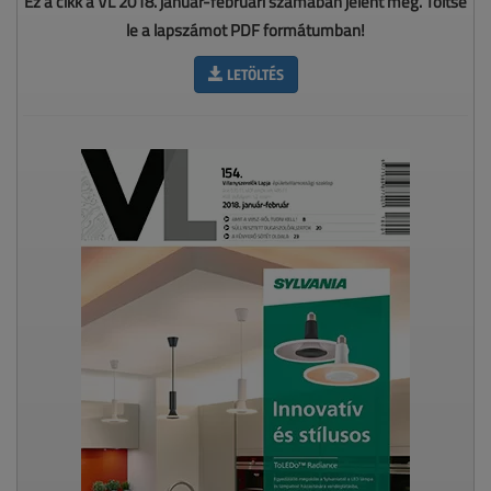
Ez a cikk a VL 2018. január-februári számában jelent meg. Töltse
le a lapszámot PDF formátumban!
LETÖLTÉS