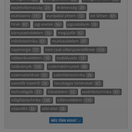
épületvillamosság
érdekesség
21
29
eszközeink
európából jöttem
ezt láttam
151
12
61
hírek
jogi esetek
jogszabályok
67
54
10
környezetvédelem
megújulók
14
62
méréstechnika
munkavédelem
61
37
napenergia
nem csak villanyszerelőknek
17
119
robbanásvédelem
szabályozás
16
13
szabványok
szakmakörnyezet
136
99
szakmatörténet
számítástechnika
15
28
szerelők közelről
tanulságos történetek
26
97
technológiák
tűzvédelem
vezérléstechnika
27
52
97
világítástechnika
villámvédelem
138
110
vitaindító
zöld oldal
34
28
MÉG TÖBB ROVAT →