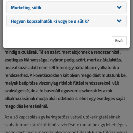
Marketing sütik
Hogyan kapcsolhatók ki vagy be a sütik?
Bezár
A lakás vagy családi ház fűtésével kapcsolatos megoldások szinte
mindig aktuálisak. Télen azért, mert előjönnek a rendszer hibái,
esetleges hiányosságai, nyáron pedig azért, mert az átalakítás,
beavatkozás alatt nem kell fűteni, így bátrabban nyúlhatunk a
rendszerhez. A következőkben két olyan megoldást mutatunk be,
melyek beépítése viszonylag ritkább fűtési rendszereknél vált
szükségessé, de a felhasznált egyszerű eszközök és azok
alkalmazásának módja akár ötletadó is lehet egy esetleges saját
megoldás keresésénél.
Az első kapcsolás egy keringtetőszivattyú utókeringtetésének
szobatermosztátról történő vezérlésére mutat be egy lehetséges
megoldást, míg a második elektromos fűtések (vagy fűtőpanelek)