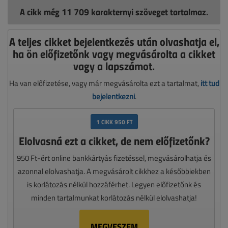
A cikk még 11 709 karakternyi szöveget tartalmaz.
A teljes cikket bejelentkezés után olvashatja el,
ha ön előfizetőnk vagy megvásárolta a cikket
vagy a lapszámot.
Ha van előfizetése, vagy már megvásárolta ezt a tartalmat,
itt tud
bejelentkezni
.
1 CIKK 950 FT
Elolvasná ezt a cikket, de nem előfizetőnk?
950 Ft-ért online bankkártyás fizetéssel, megvásárolhatja és
azonnal elolvashatja. A megvásárolt cikkhez a későbbiekben
is korlátozás nélkül hozzáférhet. Legyen előfizetőnk és
minden tartalmunkat korlátozás nélkül elolvashatja!
MEGVESZEM