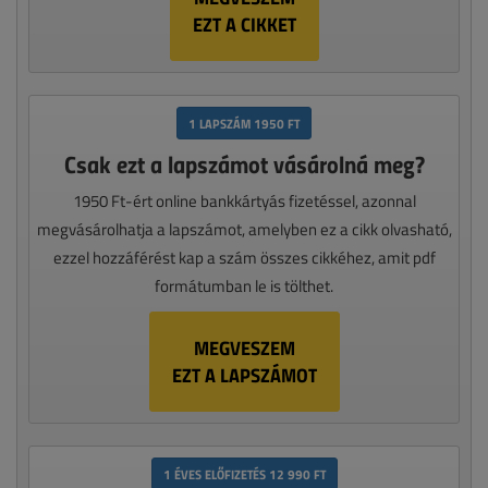
EZT A CIKKET
1 LAPSZÁM 1950 FT
Csak ezt a lapszámot vásárolná meg?
1950 Ft-ért online bankkártyás fizetéssel, azonnal
megvásárolhatja a lapszámot, amelyben ez a cikk olvasható,
ezzel hozzáférést kap a szám összes cikkéhez, amit pdf
formátumban le is tölthet.
MEGVESZEM
EZT A LAPSZÁMOT
1 ÉVES ELŐFIZETÉS 12 990 FT