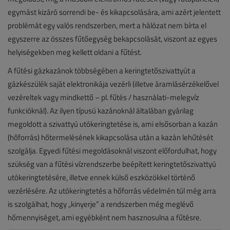
egymást kizáró sorrendi be- és kikapcsolására, ami azért jelentett
problémát egy valós rendszerben, mert a hálózat nem bírta el
egyszerre az összes fűtőegység bekapcsolását, viszont az egyes
helyiségekben meg kellett oldani a fűtést.
A fűtési gázkazánok többségében a keringtetőszivattyút a
gázkészülék saját elektronikája vezérli (illetve áramlásérzékelővel
vezéreltek vagy mindkettő – pl. fűtés / használati-melegvíz
funkcióknál). Az ilyen típusú kazánoknál általában gyárilag
megoldott a szivattyú utókeringtetése is, ami elsősorban a kazán
(hőforrás) hőtermelésének kikapcsolása után a kazán lehűtését
szolgálja. Egyedi fűtési megoldásoknál viszont előfordulhat, hogy
szükség van a fűtési vízrendszerbe beépített keringtetőszivattyú
utókeringtetésére, illetve ennek külső eszközökkel történő
vezérlésére. Az utókeringtetés a hőforrás védelmén túl még arra
is szolgálhat, hogy „kinyerje” a rendszerben még meglévő
hőmennyiséget, ami egyébként nem hasznosulna a fűtésre.