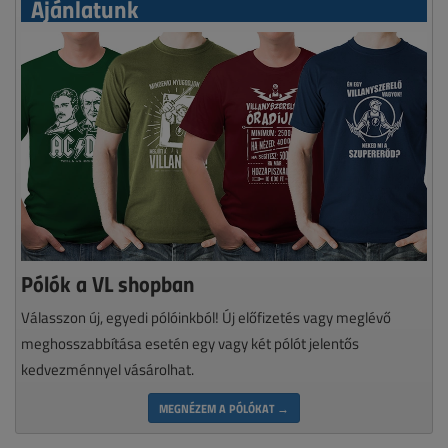
Ajánlatunk
Pólók a VL shopban
Válasszon új, egyedi pólóinkból! Új előfizetés vagy meglévő
meghosszabbítása esetén egy vagy két pólót jelentős
kedvezménnyel vásárolhat.
MEGNÉZEM A PÓLÓKAT →