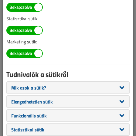
Illetve, ha még nem tette meg, kérjük, regisztráljon!
Statisztikai sütik:
BELÉPÉS/REGISZTRÁCIÓ
Marketing sütik:
Tudnivalók az online lapszámvásárlásról
Van más mód ahhoz, hogy hozzáférjek egy lapszámhoz?
Tudnivalók a sütikről
A megvásárolt lapszámot megkapom nyomtatott
formában is?
Mik azok a sütik?
Meddig érvényes a hozzáférés a megvásárolt
lapszámhoz?
Elengedhetetlen sütik
VL előfizetés
Funkcionális sütik
Statisztikai sütik