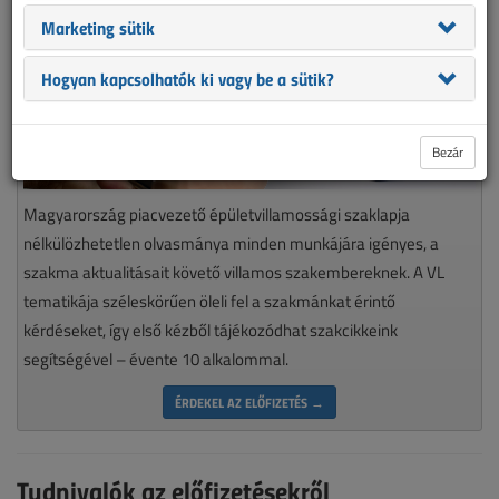
Marketing sütik
Hogyan kapcsolhatók ki vagy be a sütik?
Bezár
Magyarország piacvezető épületvillamossági szaklapja
nélkülözhetetlen olvasmánya minden munkájára igényes, a
szakma aktualitásait követő villamos szakembereknek. A VL
tematikája széleskörűen öleli fel a szakmánkat érintő
kérdéseket, így első kézből tájékozódhat szakcikkeink
segítségével – évente 10 alkalommal.
ÉRDEKEL AZ ELŐFIZETÉS →
Tudnivalók az előfizetésekről