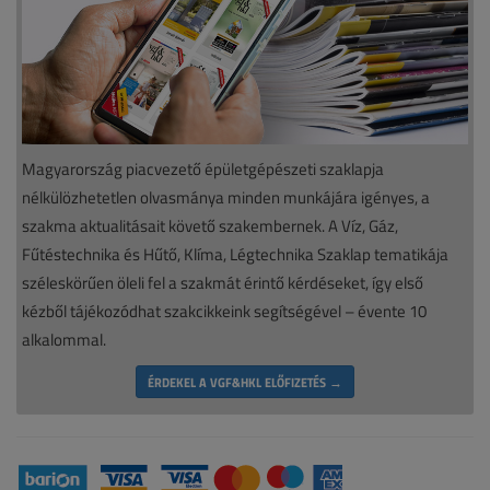
Magyarország piacvezető épületgépészeti szaklapja
nélkülözhetetlen olvasmánya minden munkájára igényes, a
szakma aktualitásait követő szakembernek. A Víz, Gáz,
Fűtéstechnika és Hűtő, Klíma, Légtechnika Szaklap tematikája
széleskörűen öleli fel a szakmát érintő kérdéseket, így első
kézből tájékozódhat szakcikkeink segítségével – évente 10
alkalommal.
ÉRDEKEL A VGF&HKL ELŐFIZETÉS →