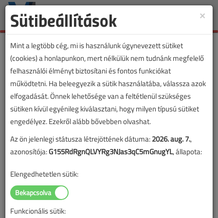
Sütibeállítások
×
Toggle
naviga
Mint a legtöbb cég, mi is használunk úgynevezett sütiket
(cookies) a honlapunkon, mert nélkülük nem tudnánk megfelelő
felhasználói élményt biztosítani és fontos funkciókat
VL lapszámvásárlás
működtetni. Ha beleegyezik a sütik használatába, válassza azok
elfogadását. Önnek lehetősége van a feltétlenül szükséges
Villanyszerelők Lapja 2018. január-
sütiken kívül egyénileg kiválasztani, hogy milyen típusú sütiket
februári lapszám
engedélyez. Ezekről alább bővebben olvashat.
Az ön jelenlegi státusza létrejöttének dátuma:
2026. aug. 7.
,
A lapszám megvásárlásával korlátlan hozzáférést kap a
azonosítója:
G155RdRgnQLVYRg3NJas3qC5mGnugYL
, állapota:
lapszám cikkeihez és pdf formátumban letöltheti a
lapszámot. A sikeres online elektronikus fizetést követően
Elengedhetetlen sütik:
azonnal aktiválódik a hozzáférés a lapszámhoz. A
hozzáférése nem évül el.
Funkcionális sütik:
A rendeléshez kérjük, lépjen be!