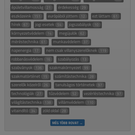
épületvillamosság
érdekesség
21
29
eszközeink
európából jöttem
ezt láttam
151
12
61
hírek
jogi esetek
jogszabályok
67
54
10
környezetvédelem
megújulók
14
62
méréstechnika
munkavédelem
61
37
napenergia
nem csak villanyszerelőknek
17
119
robbanásvédelem
szabályozás
16
13
szabványok
szakmakörnyezet
136
99
szakmatörténet
számítástechnika
15
28
szerelők közelről
tanulságos történetek
26
97
technológiák
tűzvédelem
vezérléstechnika
27
52
97
világítástechnika
villámvédelem
138
110
vitaindító
zöld oldal
34
28
MÉG TÖBB ROVAT →