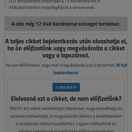
LED lámpatestek biztosítják a TV közvetítéshez is
nélkülözhetetlen megvilágítását a versenynek.
A cikk még 12 046 karakternyi szöveget tartalmaz.
A teljes cikket bejelentkezés után olvashatja el,
ha ön előfizetőnk vagy megvásárolta a cikket
vagy a lapszámot.
Ha van előfizetése, vagy már megvásárolta ezt a tartalmat,
itt tud
bejelentkezni
.
1 CIKK 950 FT
Elolvasná ezt a cikket, de nem előfizetőnk?
950 Ft-ért online bankkártyás fizetéssel, megvásárolhatja és
azonnal elolvashatja. A megvásárolt cikkhez a későbbiekben
is korlátozás nélkül hozzáférhet. Legyen előfizetőnk és
minden tartalmunkat korlátozás nélkül elolvashatja!