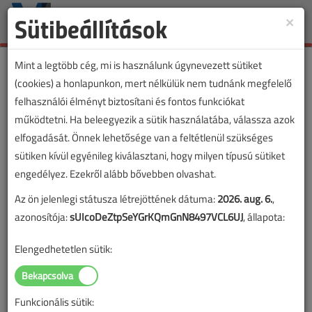
Sütibeállítások
×
Toggle
naviga
Mint a legtöbb cég, mi is használunk úgynevezett sütiket
(cookies) a honlapunkon, mert nélkülük nem tudnánk megfelelő
felhasználói élményt biztosítani és fontos funkciókat
működtetni. Ha beleegyezik a sütik használatába, válassza azok
elfogadását. Önnek lehetősége van a feltétlenül szükséges
sütiken kívül egyénileg kiválasztani, hogy milyen típusú sütiket
engedélyez. Ezekről alább bővebben olvashat.
Az ön jelenlegi státusza létrejöttének dátuma:
2026. aug. 6.
,
azonosítója:
sUIcoDeZtpSeYGrKQmGnN8497VCL6UJ
, állapota:
Elengedhetetlen sütik:
Funkcionális sütik:
Lapszám: