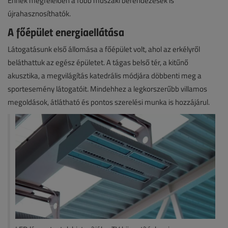
Ennek megfelelően a főbb műszaki berendezések is
újrahasznosíthatók.
A főépület energiaellátása
Látogatásunk első állomása a főépület volt, ahol az erkélyről
beláthattuk az egész épületet. A tágas belső tér, a kitűnő
akusztika, a megvilágítás katedrális módjára döbbenti meg a
sportesemény látogatóit. Mindehhez a legkorszerűbb villamos
megoldások, átlátható és pontos szerelési munka is hozzájárul.