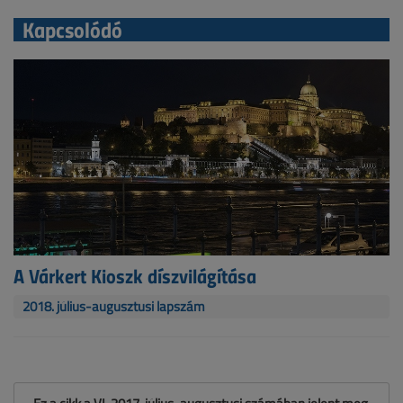
Kapcsolódó
A Várkert Kioszk díszvilágítása
2018. július-augusztusi lapszám