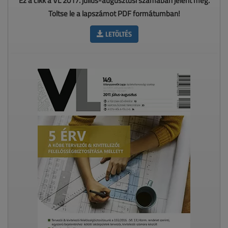
Ez a cikk a VL 2017. július-augusztusi számában jelent meg.
Töltse le a lapszámot PDF formátumban!
LETÖLTÉS