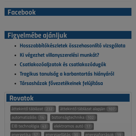
Facebook
Figyelmébe ajánljuk
Hosszabbítókészletek összehasonlító vizsgálata
Ki végezhet villanyszerelési munkát?
Csatlakozóaljzatok és csatlakozódugók
Tragikus tanulság a karbantartás hiányáról
Társasházak fővezetékeinek felújítása
Rovatok
áttekintő táblázat
áttekintő táblázat alapján
232
107
automatizálás
biztonságtechnika
14
102
EIB technológia
elektromos autó
43
17
energetika
energiaellátás
energiaforrások
57
30
19