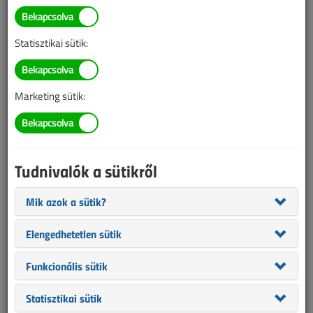
TARTALOM
Statisztikai sütik:
Épületvillamosság
Műszaki szemmel a Duna
Marketing sütik:
Arénában
2017/7-8. lapszám
|
Lantos Tivadar
|
1710 |
Tudnivalók a sütikről
Figylem! Ez a cikk 9 éve frissült utoljára. A benne szereplő
Mik azok a sütik?
információk mára aktualitásukat veszíthették, valamint a tartalom
Elengedhetetlen sütik
helyenként hiányos lehet (képek, táblázatok stb.).
Funkcionális sütik
Statisztikai sütik