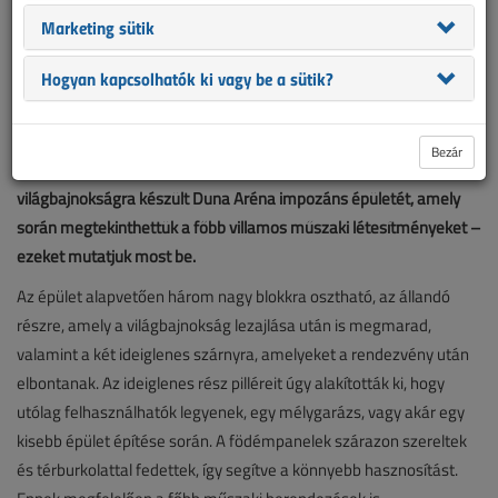
Marketing sütik
Hogyan kapcsolhatók ki vagy be a sütik?
Bezár
Lehetőségünk volt személyesen körbejárni az úszó
világbajnokságra készült Duna Aréna impozáns épületét, amely
során megtekinthettük a főbb villamos műszaki létesítményeket –
ezeket mutatjuk most be.
Az épület alapvetően három nagy blokkra osztható, az állandó
részre, amely a világbajnokság lezajlása után is megmarad,
valamint a két ideiglenes szárnyra, amelyeket a rendezvény után
elbontanak. Az ideiglenes rész pilléreit úgy alakították ki, hogy
utólag felhasználhatók legyenek, egy mélygarázs, vagy akár egy
kisebb épület építése során. A födémpanelek szárazon szereltek
és térburkolattal fedettek, így segítve a könnyebb hasznosítást.