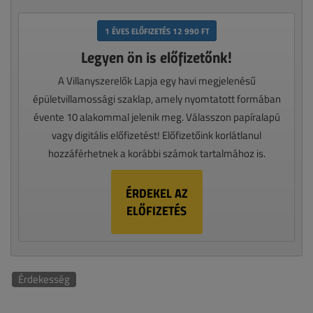
1 ÉVES ELŐFIZETÉS 12 990 FT
Legyen ön is előfizetőnk!
A Villanyszerelők Lapja egy havi megjelenésű
épületvillamossági szaklap, amely nyomtatott formában
évente 10 alakommal jelenik meg. Válasszon papíralapú
vagy digitális előfizetést! Előfizetőink korlátlanul
hozzáférhetnek a korábbi számok tartalmához is.
ÉRDEKEL AZ
ELŐFIZETÉS
Érdekesség