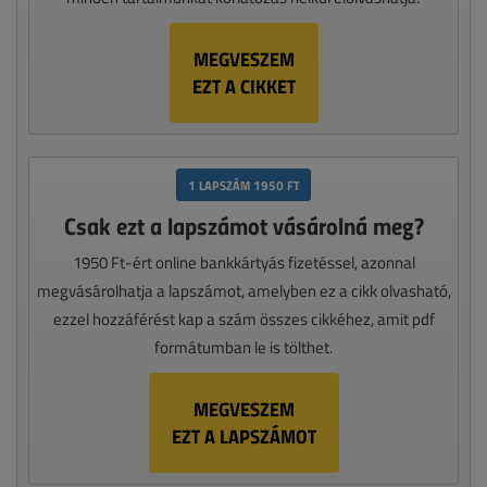
MEGVESZEM
EZT A CIKKET
1 LAPSZÁM 1950 FT
Csak ezt a lapszámot vásárolná meg?
1950 Ft-ért online bankkártyás fizetéssel, azonnal
megvásárolhatja a lapszámot, amelyben ez a cikk olvasható,
ezzel hozzáférést kap a szám összes cikkéhez, amit pdf
formátumban le is tölthet.
MEGVESZEM
EZT A LAPSZÁMOT