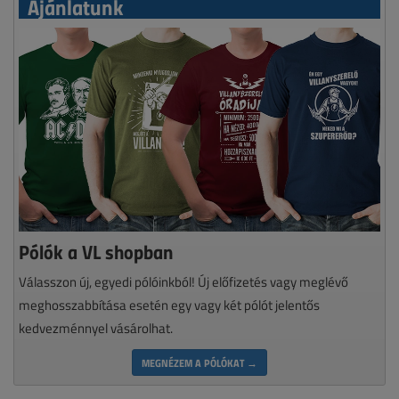
Ajánlatunk
Pólók a VL shopban
Válasszon új, egyedi pólóinkból! Új előfizetés vagy meglévő
meghosszabbítása esetén egy vagy két pólót jelentős
kedvezménnyel vásárolhat.
MEGNÉZEM A PÓLÓKAT →